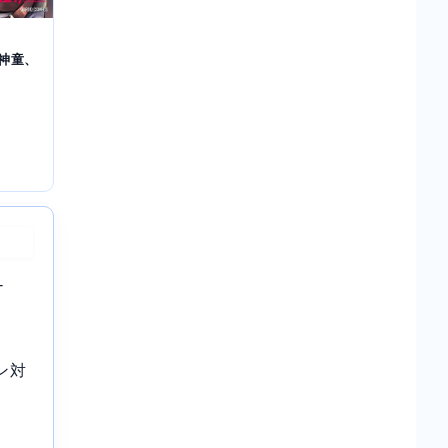
神童、
-
ン対