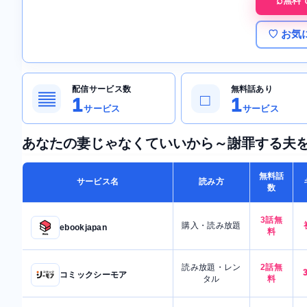
無料
♡ お気
配信サービス数
無料話あり
▤
□
1
1
サービス
サービス
あなたの妻じゃなくていいから～謝罪する夫
無料話
サービス名
読み方
数
3話無
購入・読み放題
ebookjapan
料
読み放題・レン
2話無
コミックシーモア
タル
料