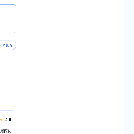
べて見る
 ☆
4.0
に確認