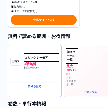
3話無料 / 初回70%OFF
総合力No.1
添付データで配信あり
公式サイトへ
無料で読める範囲・お得情報
初回ク
ーポン
コミックシーモア
一覧
3話無料
最大
初回70%OFF
70%O
FF
各サービ
スの条件
を比較
詳細を見る
一覧を見る
巻数・単行本情報