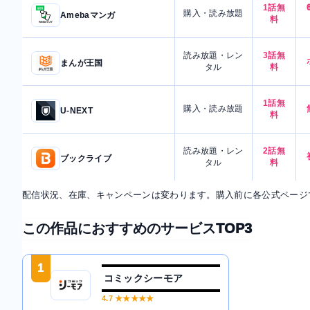
1話無
購入・読み放題
Amebaマンガ
料
読み放題・レン
3話無
まんが王国
タル
料
1話無
購入・読み放題
U-NEXT
料
読み放題・レン
2話無
ブックライブ
タル
料
配信状況、在庫、キャンペーンは変わります。購入前に各公式ページ
この作品におすすめのサービスTOP3
1
コミックシーモア
4.7
★★★★★