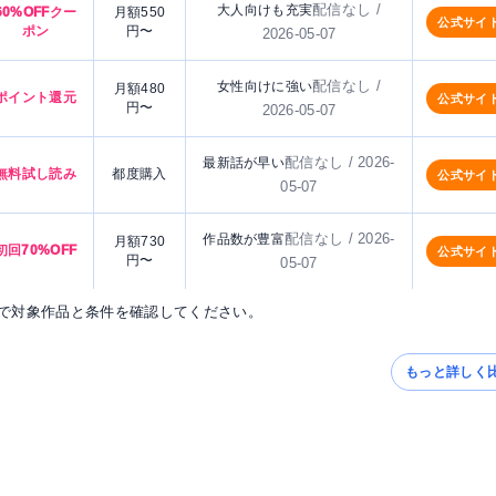
配信なし /
大人向けも充実
60%OFFクー
月額550
公式サイ
ポン
円〜
2026-05-07
配信なし /
女性向けに強い
月額480
ポイント還元
公式サイ
円〜
2026-05-07
配信なし / 2026-
最新話が早い
無料試し読み
都度購入
公式サイ
05-07
配信なし / 2026-
作品数が豊富
月額730
初回70%OFF
公式サイ
円〜
05-07
で対象作品と条件を確認してください。
もっと詳しく