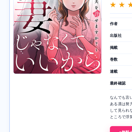
★ ★ 
作者
出版社
掲載
巻数
連載
最終確認
なんでも言
ある凛は努
して見られ
ところで浮