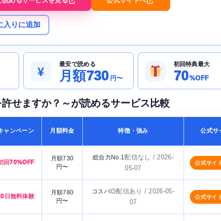
で読めるサービスを見る
公式サイトへ
に入りに追加
最安で読める
初回特典最大
¥
月額730
70
円〜
%OFF
を許せますか？～が読めるサービス比較
キャンペーン
月額料金
特徴・強み
公式サ
配信なし / 2026-
総合力No.1
月額730
初回70%OFF
公式サイ
円〜
05-07
配信あり / 2026-05-
コスパ◎
月額780
30日無料体験
公式サイ
円〜
07