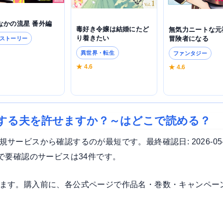
なかの流星 番外編
毒好き令嬢は結婚にたど
無気力ニートな元
り着きたい
冒険者になる
ストーリー
3
異世界・転生
ファンタジー
★ 4.6
★ 4.6
する夫を許せますか？～はどこで読める？
ービスから確認するのが最短です。最終確認日: 2026-05
で要確認のサービスは34件です。
ます。購入前に、各公式ページで作品名・巻数・キャンペー