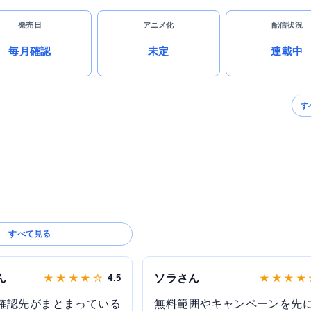
発売日
アニメ化
配信状況
毎月確認
未定
連載中
す
すべて見る
ん
ソラさん
★ ★ ★ ★ ☆
4.5
★ ★ ★ ★
確認先がまとまっている
無料範囲やキャンペーンを先