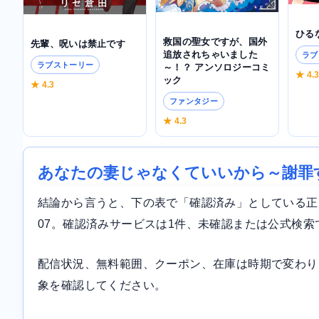
ひる
救国の聖女ですが、国外
先輩、呪いは禁止です
追放されちゃいました
ラブ
ラブストーリー
～！？ アンソロジーコミ
★ 4.
ック
★ 4.3
ファンタジー
★ 4.3
あなたの妻じゃなくていいから～謝罪
結論から言うと、下の表で「確認済み」としている正規サ
07。確認済みサービスは1件、未確認または公式検索
配信状況、無料範囲、クーポン、在庫は時期で変わり
象を確認してください。