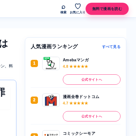
⌕
♡
無料で漫画を読む
検索
お気に入り
は
人気漫画ランキング
すべて見る
Amebaマンガ
1
ーン、料
4.8 ★★★★★
公式サイトへ
罪
漫画全巻ドットコム
2
4.7 ★★★★★
公式サイトへ
コミックシーモア