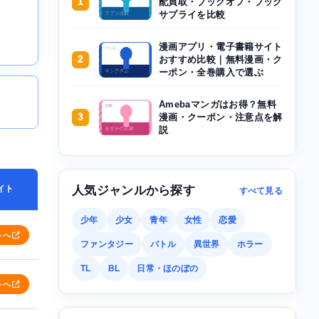
1
配買取・ブックオフ・ブック
サプライを比較
漫画アプリ・電子書籍サイト
2
おすすめ比較｜無料漫画・ク
ーポン・全巻購入で選ぶ
Amebaマンガはお得？無料
3
漫画・クーポン・注意点を解
説
イト
人気ジャンルから探す
すべて見る
少年
少女
青年
女性
恋愛
トへ
ファンタジー
バトル
異世界
ホラー
TL
BL
日常・ほのぼの
トへ