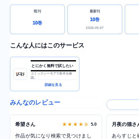
既刊
最新刊
10巻
10巻
2026-05-07
こんな人にはこのサービス
とにかく無料で試したい
コミックシーモアで条件を確
認。
詳細を見る
みんなのレビュー
希望さん
月夜の猫さ
★ ★ ★ ★ ☆
5.0
作品が気になり検索で見つけまし
あらすじと