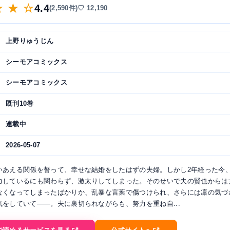
★ ★ ☆
4.4
(2,590件)
♡ 12,190
上野りゅうじん
シーモアコミックス
シーモアコミックス
既刊10巻
連載中
2026-05-07
いあえる関係を誓って、幸せな結婚をしたはずの夫婦。しかし2年経った今
力しているにも関わらず、激太りしてしまった。そのせいで夫の賢也からは
なくなってしまったばかりか、乱暴な言葉で傷つけられ、さらには凛の気づ
気をしていて――。夫に裏切られながらも、努力を重ね自...