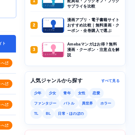
1
配買取・ブックオフ・ブック
サプライを比較
漫画アプリ・電子書籍サイト
2
おすすめ比較｜無料漫画・ク
ーポン・全巻購入で選ぶ
イト
Amebaマンガはお得？無料
3
漫画・クーポン・注意点を解
説
トへ
人気ジャンルから探す
すべて見る
トへ
少年
少女
青年
女性
恋愛
ファンタジー
バトル
異世界
ホラー
トへ
TL
BL
日常・ほのぼの
トへ