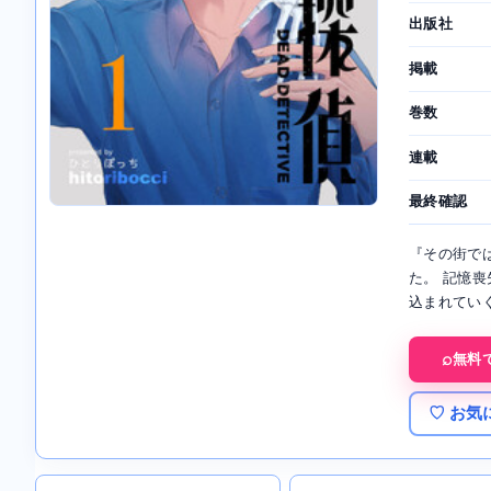
出版社
掲載
巻数
連載
最終確認
『その街で
た。 記憶喪
込まれていく
無料
♡ お気