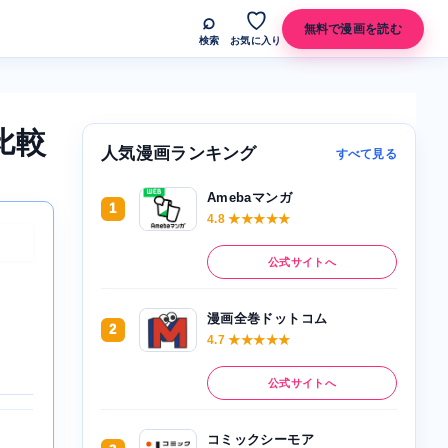
⌕
♡
無料で漫画を読む
検索
お気に入り
比較
人気漫画ランキング
すべて見る
Amebaマンガ
1
4.8 ★★★★★
公式サイトへ
漫画全巻ドットコム
2
4.7 ★★★★★
公式サイトへ
コミックシーモア