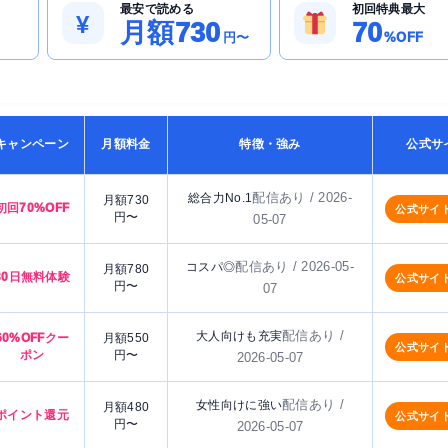
最安で読める
初回特典最大
¥
月額730
70
円〜
%OFF
キャンペーン
月額料金
特徴・強み
公式サ
配信あり / 2026-
総合力No.1
月額730
初回70%OFF
公式サイ
円〜
05-07
配信あり / 2026-05-
コスパ◎
月額780
30日無料体験
公式サイ
円〜
07
配信あり /
大人向けも充実
60%OFFクー
月額550
公式サイ
ポン
円〜
2026-05-07
配信あり /
女性向けに強い
月額480
ポイント還元
公式サイ
円〜
2026-05-07