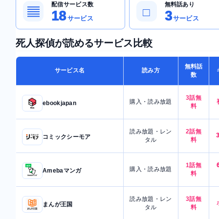
配信サービス数
無料話あり
▤
□
18
3
サービス
サービス
死人探偵が読めるサービス比較
無料話
サービス名
読み方
数
3話無
購入・読み放題
ebookjapan
料
読み放題・レン
2話無
コミックシーモア
タル
料
1話無
購入・読み放題
Amebaマンガ
料
読み放題・レン
3話無
まんが王国
タル
料