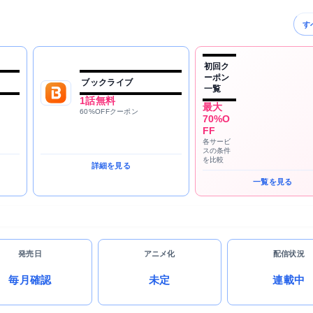
す
初回ク
ーポン
ブックライブ
一覧
1話無料
最大
60%OFFクーポン
70%O
FF
各サービ
スの条件
を比較
詳細を見る
一覧を見る
発売日
アニメ化
配信状況
毎月確認
未定
連載中