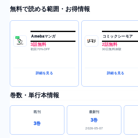
無料で読める範囲・お得情報
Amebaマンガ
コミックシーモア
3話無料
2話無料
初回70%OFF
30日無料体験
詳細を見る
詳細を見る
巻数・単行本情報
既刊
最新刊
3巻
3巻
2026-05-07