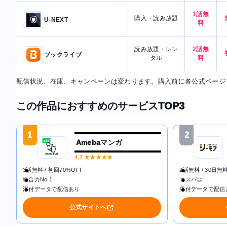
1話無
購入・読み放題
U-NEXT
料
読み放題・レン
2話無
ブックライブ
タル
料
配信状況、在庫、キャンペーンは変わります。購入前に各公式ページ
この作品におすすめのサービスTOP3
1
2
Amebaマンガ
4.7
★★★★★
3話無料 / 初回70%OFF
2話無料 / 30日無
総合力No.1
コスパ◎
添付データで配信あり
添付データで配信
公式サイトへ