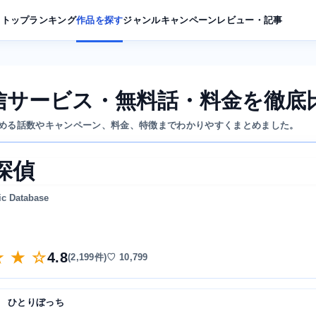
トップ
ランキング
作品を探す
ジャンル
キャンペーン
レビュー・記事
信サービス・無料話・料金を徹底
める話数やキャンペーン、料金、特徴までわかりやすくまとめました。
探偵
ic Database
★ ★ ☆
4.8
(2,199件)
♡ 10,799
ひとりぼっち