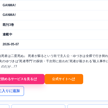
GANMA!
GANMA!
既刊3巻
連載中
2026-05-07
は死者は二度死ぬ』 死者が蘇るという街で主人公・ゆづきは全裸で行き倒
失のゆづきは“死者専門”の探偵・千次郎に拾われ“死者が殺される”殺人事件
のだが…!?
で読めるサービスを見る
公式サイトへ
に入りに追加