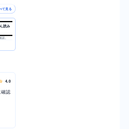
べて見る
ん読み
を確認。
 ☆
4.0
に確認