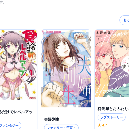
す。
も
柊先輩とおふたり
るだけでレベルアッ
ラブストーリー
夫婦別生
★ 4.7
･ファンタジー
ファミリー・子育て