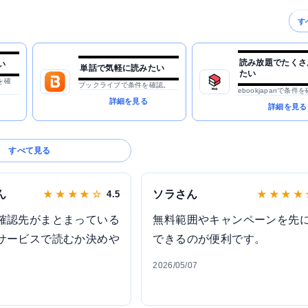
す
読み放題でたくさ
い
単話で気軽に読みたい
たい
を確
ブックライブで条件を確認。
ebookjapanで条件
詳細を見る
詳細を見る
すべて見る
ん
ソラさん
★ ★ ★ ★ ☆
4.5
★ ★ ★ ★
確認先がまとまっている
無料範囲やキャンペーンを先
サービスで読むか決めや
できるのが便利です。
2026/05/07