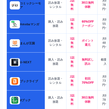
2話
月額
読み放題・
30日無料
コミックシーモ
無
780
レンタル
体験
ア
料
円〜
1話
月額
購入・読み
60%OFF
無
550
Amebaマンガ
放題
クーポン
料
円〜
3話
月額
読み放題・
ポイント
無
480
まんが王国
レンタル
還元
料
円〜
1話
購入・読み
無料試し
都度
無
U-NEXT
放題
読み
入
料
2話
月額
読み放題・
初回
無
730
ブックライブ
レンタル
70%OFF
料
円〜
3話
月額
購入・読み
30日無料
無
780
dブック
放題
体験
料
円〜