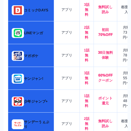
3話
無料試し
都度
アプリ
無
コミックDAYS
読み
入
料
2話
月額
初回
アプリ
無
730
LINEマンガ
70%OFF
料
円〜
1話
月額
30日無料
アプリ
無
780
マガポケ
体験
料
円〜
3話
月額
60%OFF
アプリ
無
550
ヤンジャン!
クーポン
料
円〜
1話
月額
ポイント
アプリ
無
480
少年ジャンプ+
還元
料
円〜
2話
無料試し
都度
サンデーうぇぶ
アプリ
無
読み
入
り
料