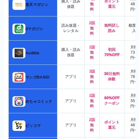
購入・読み
ポイント
無
480
楽天マガジン
放題
還元
料
円〜
2話
読み放題・
無料試し
都度
無
dマガジン
レンタル
読み
入
料
1話
月額
購入・読み
初回
無
730
Audible
放題
70%OFF
料
円〜
3話
月額
30日無料
アプリ
無
780
マンガBANG!
体験
料
円〜
1話
月額
60%OFF
アプリ
無
550
めちゃコミック
クーポン
料
円〜
2話
月額
ポイント
アプリ
無
480
ピッコマ
還元
料
円〜