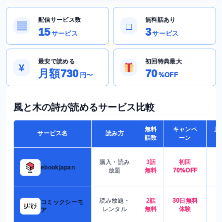
配信サービス数
無料話あり
▤
□
15
3
サービス
サービス
最安で読める
初回特典最大
¥
月額730
70
円〜
%OFF
風と木の詩が読めるサービス比較
無料
キャンペ
月
サービス名
読み方
話数
ーン
購入・読み
3話
初回
7
ebookjapan
放題
無料
70%OFF
読み放題・
2話
30日無料
コミックシーモ
7
レンタル
無料
体験
ア