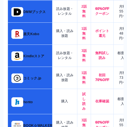
2話
月額
読み放題・
60%OFF
無
550
DMMブックス
レンタル
クーポン
料
円〜
1話
月額
購入・読み
ポイント
無
480
楽天Kobo
放題
還元
料
円〜
3話
読み放題・
無料試し
都度
無
Kindleストア
レンタル
読み
入
料
1話
月額
購入・読み
初回
無
730
コミック.jp
放題
70%OFF
料
円〜
試
し
都度
購入
在庫確認
honto
読
入
み
3話
月額
購入・読み
60%OFF
無
550
BOOK☆WALKER