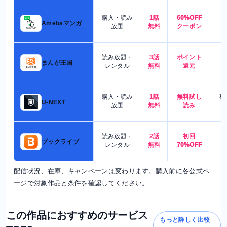
購入・読み
1話
60%OFF
5
Amebaマンガ
放題
無料
クーポン
読み放題・
3話
ポイント
4
まんが王国
レンタル
無料
還元
購入・読み
1話
無料試し
都
U-NEXT
放題
無料
読み
読み放題・
2話
初回
7
ブックライブ
レンタル
無料
70%OFF
配信状況、在庫、キャンペーンは変わります。購入前に各公式ペ
ージで対象作品と条件を確認してください。
この作品におすすめのサービス
もっと詳しく比較