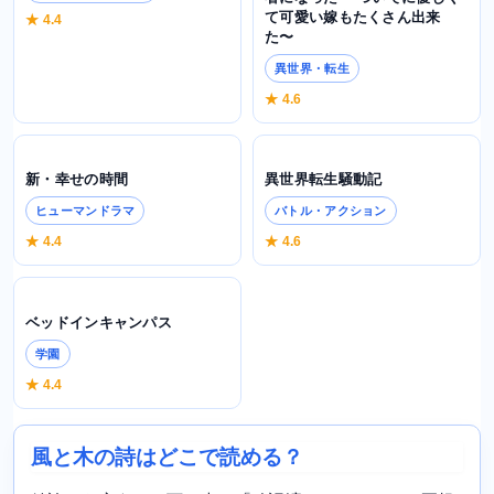
て可愛い嫁もたくさん出来
★ 4.4
た〜
異世界・転生
★ 4.6
新・幸せの時間
異世界転生騒動記
ヒューマンドラマ
バトル・アクション
★ 4.4
★ 4.6
ベッドインキャンパス
学園
★ 4.4
風と木の詩はどこで読める？