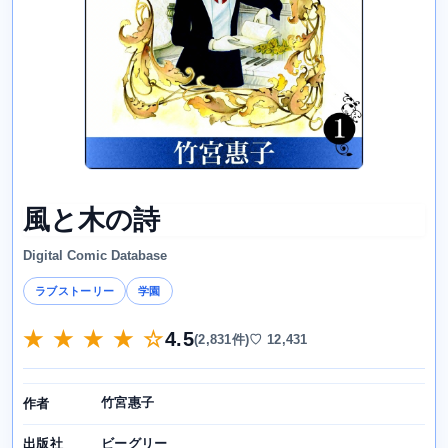
風と木の詩
Digital Comic Database
ラブストーリー
学園
★ ★ ★ ★ ☆
4.5
(2,831件)
♡ 12,431
竹宮惠子
作者
ビーグリー
出版社