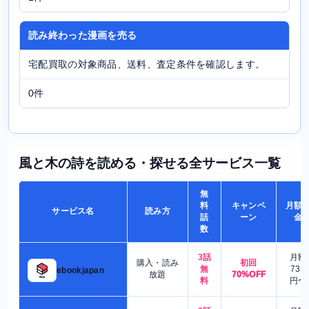
読み終わった漫画を売る
宅配買取の対象商品、送料、査定条件を確認します。
0件
風と木の詩を読める・探せる全サービス一覧
無
料
キャンペ
月額
サービス名
読み方
話
ーン
金
数
3話
月額
購入・読み
初回
無
730
ebookjapan
放題
70%OFF
料
円〜