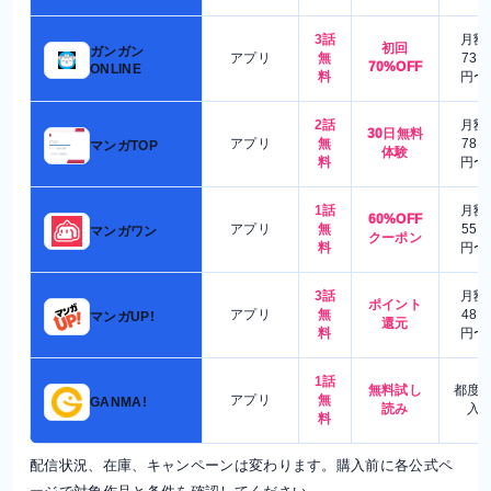
3話
月額
初回
ガンガン
アプリ
無
730
70%OFF
ONLINE
料
円〜
2話
月額
30日無料
アプリ
無
780
マンガTOP
体験
料
円〜
1話
月額
60%OFF
アプリ
無
550
マンガワン
クーポン
料
円〜
3話
月額
ポイント
アプリ
無
480
マンガUP!
還元
料
円〜
1話
無料試し
都度
アプリ
無
GANMA!
読み
入
料
配信状況、在庫、キャンペーンは変わります。購入前に各公式ペ