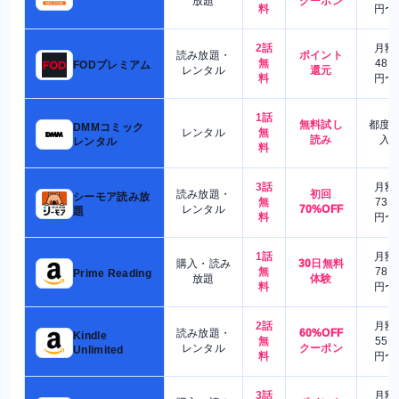
放題
クーポン
料
円〜
2話
月額
読み放題・
ポイント
無
480
FODプレミアム
レンタル
還元
料
円〜
1話
無料試し
都度
DMMコミック
レンタル
無
読み
入
レンタル
料
3話
月額
読み放題・
初回
シーモア読み放
無
730
レンタル
70%OFF
題
料
円〜
1話
月額
購入・読み
30日無料
無
780
Prime Reading
放題
体験
料
円〜
2話
月額
読み放題・
60%OFF
Kindle
無
550
レンタル
クーポン
Unlimited
料
円〜
3話
月額