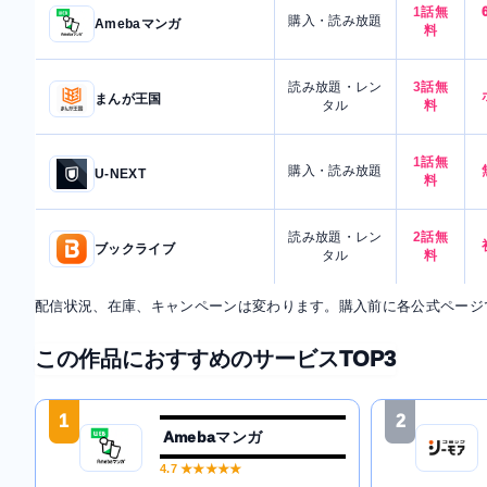
1話無
購入・読み放題
Amebaマンガ
料
読み放題・レン
3話無
まんが王国
タル
料
1話無
購入・読み放題
U-NEXT
料
読み放題・レン
2話無
ブックライブ
タル
料
配信状況、在庫、キャンペーンは変わります。購入前に各公式ページ
この作品におすすめのサービスTOP3
1
2
Amebaマンガ
4.7
★★★★★