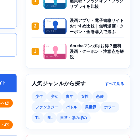
1
配買取・ブックオフ・ブック
サプライを比較
漫画アプリ・電子書籍サイト
2
おすすめ比較｜無料漫画・ク
ーポン・全巻購入で選ぶ
Amebaマンガはお得？無料
3
漫画・クーポン・注意点を解
説
イト
人気ジャンルから探す
すべて見る
少年
少女
青年
女性
恋愛
トへ
ファンタジー
バトル
異世界
ホラー
TL
BL
日常・ほのぼの
トへ