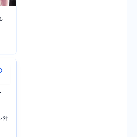
し
め
-
ン対