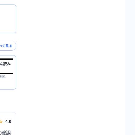
べて見る
ん読み
を確認。
 ☆
4.0
に確認