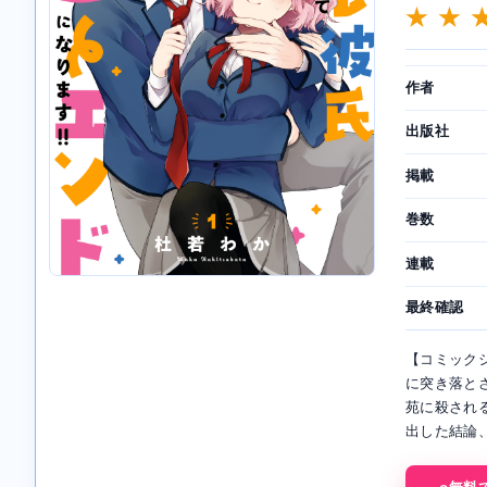
★ ★ 
作者
出版社
掲載
巻数
連載
最終確認
【コミック
に突き落と
苑に殺され
出した結論、