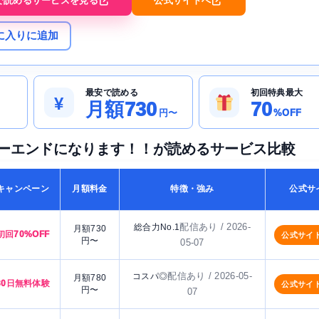
で読めるサービスを見る
公式サイトへ
に入りに追加
最安で読める
初回特典最大
¥
月額730
70
円〜
%OFF
ーエンドになります！！が読めるサービス比較
キャンペーン
月額料金
特徴・強み
公式サ
配信あり / 2026-
総合力No.1
月額730
初回70%OFF
公式サイ
円〜
05-07
配信あり / 2026-05-
コスパ◎
月額780
30日無料体験
公式サイ
円〜
07