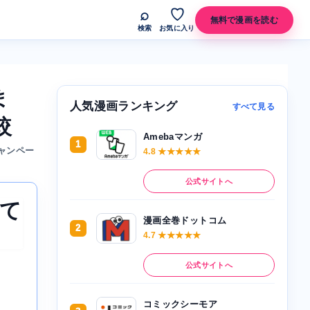
⌕
♡
無料で漫画を読む
検索
お気に入り
ま
人気漫画ランキング
すべて見る
較
Amebaマンガ
1
ャンペー
4.8 ★★★★★
公式サイトへ
して
漫画全巻ドットコム
2
4.7 ★★★★★
公式サイトへ
コミックシーモア