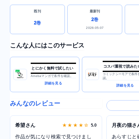
既刊
最新刊
2巻
2巻
2026-05-07
こんな人にはこのサービス
コスパ重視で読みた
とにかく無料で試したい
コミックシーモアで条件
Amebaマンガで条件を確認。
認。
詳細を見る
詳細を見る
みんなのレビュー
希望さん
月夜の猫さ
★ ★ ★ ★ ☆
5.0
作品が気になり検索で見つけまし
あらすじと