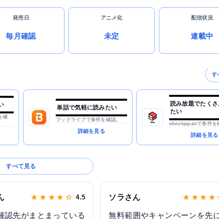
発売日
アニメ化
配信状況
毎月確認
未定
連載中
す
読み放題でたくさ
い
単話で気軽に読みたい
たい
を確
ブックライブで条件を確認。
ebookjapanで条件
詳細を見る
詳細を見る
すべて見る
ん
ソラさん
★ ★ ★ ★ ☆
4.5
★ ★ ★ ★
確認先がまとまっている
無料範囲やキャンペーンを先