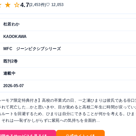
★ ★ ☆
4.7
(2,453件)
♡ 12,053
杜若わか
KADOKAWA
MFC ジーンピクシブシリーズ
既刊2巻
連載中
2026-05-07
シーモア限定特典付き】高校の卒業式の日、一之瀬ひまりは彼氏である谷口
されて死亡した…かと思いきや、目が覚めると高校二年生に時間が戻っていた
るルートを回避するため、ひまりは自分にできることが何かを考える。ひま
それは──恥ずかしがらずに紫苑への気持ちを全面的...