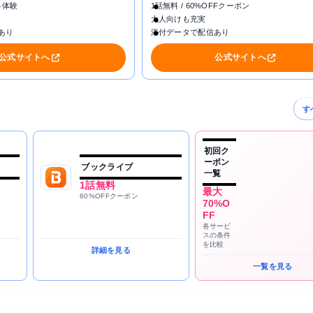
料体験
1話無料 / 60%OFFクーポン
大人向けも充実
あり
添付データで配信あり
公式サイトへ
公式サイトへ
す
初回ク
ーポン
ブックライブ
一覧
1話無料
最大
60%OFFクーポン
70%O
FF
各サービ
スの条件
を比較
詳細を見る
一覧を見る