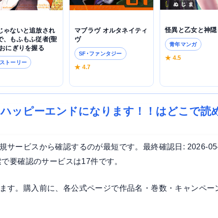
怪異と乙女と神隠
マブラヴ オルタネイティ
じゃないと追放され
ヴ
で、もふもふ従者(聖
青年マンガ
とおにぎりを握る
SF･ファンタジー
★ 4.5
ストーリー
★ 4.7
6
てハッピーエンドになります！！はどこで読
ービスから確認するのが最短です。最終確認日: 2026-05
索で要確認のサービスは17件です。
ます。購入前に、各公式ページで作品名・巻数・キャンペー