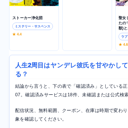
ストーカー浄化団
聖女
たの
ミステリー・サスペンス
獣)
★ 4.4
ラブ
★ 4.
人生2周目はヤンデレ彼氏を甘やかし
る？
結論から言うと、下の表で「確認済み」としている正規サ
07。確認済みサービスは18件、未確認または公式検
配信状況、無料範囲、クーポン、在庫は時期で変わり
象を確認してください。