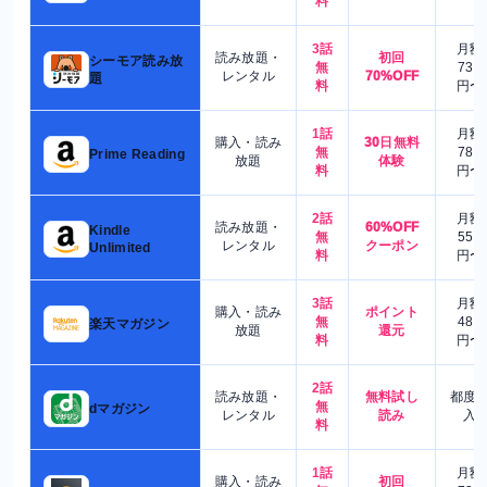
料
3話
月額
読み放題・
初回
シーモア読み放
無
730
レンタル
70%OFF
題
料
円〜
1話
月額
購入・読み
30日無料
無
780
Prime Reading
放題
体験
料
円〜
2話
月額
読み放題・
60%OFF
Kindle
無
550
レンタル
クーポン
Unlimited
料
円〜
3話
月額
購入・読み
ポイント
無
480
楽天マガジン
放題
還元
料
円〜
2話
読み放題・
無料試し
都度
無
dマガジン
レンタル
読み
入
料
1話
月額
購入・読み
初回