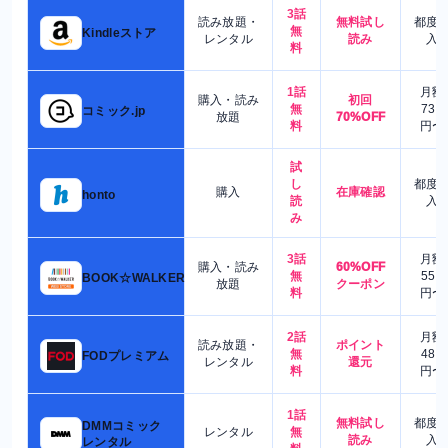
3話
読み放題・
無料試し
都度
無
Kindleストア
レンタル
読み
入
料
1話
月額
購入・読み
初回
無
730
コミック.jp
放題
70%OFF
料
円〜
試
し
都度
購入
在庫確認
honto
読
入
み
3話
月額
購入・読み
60%OFF
無
550
BOOK☆WALKER
放題
クーポン
料
円〜
2話
月額
読み放題・
ポイント
無
480
FODプレミアム
レンタル
還元
料
円〜
1話
無料試し
都度
DMMコミック
レンタル
無
読み
入
レンタル