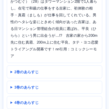
かつむぐ）（28）はタワーマンション2階で1人暮ら
し。在宅で和裁の仕事をする吉家に、初体験の相
手・真霜（ましも）が仕事を回してくれている。男
性のヘタレな姿にときめく傾向があった吉家は、あ
る日マンション管理組合の役員に選ばれ、平良（ひ
らら）という男に出会うが…!? 吉家の家から200m
先に住む真霜、200m上に住む平良。タテ・ヨコ恋愛
トライアングル開幕です！nn引用：コミックシーモ
ア
2巻のあらすじ
3巻のあらすじ
4巻のあらすじ