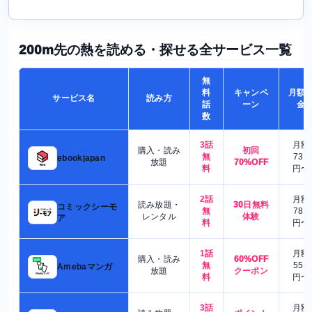
200m先の熱を読める・探せる全サービス一覧
無
料
キャンペ
月額
サービス名
読み方
話
ーン
金
数
3話
月額
購入・読み
初回
無
730
ebookjapan
放題
70%OFF
料
円〜
2話
月額
読み放題・
30日無料
コミックシーモ
無
780
レンタル
体験
ア
料
円〜
1話
月額
購入・読み
60%OFF
無
550
Amebaマンガ
放題
クーポン
料
円〜
3話
月額