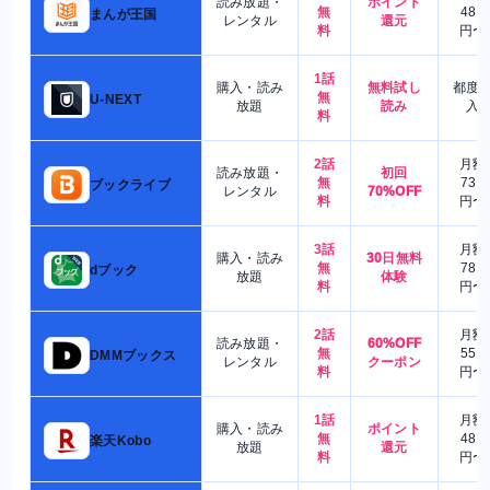
読み放題・
ポイント
無
480
まんが王国
レンタル
還元
料
円〜
1話
購入・読み
無料試し
都度
無
U-NEXT
放題
読み
入
料
2話
月額
読み放題・
初回
無
730
ブックライブ
レンタル
70%OFF
料
円〜
3話
月額
購入・読み
30日無料
無
780
dブック
放題
体験
料
円〜
2話
月額
読み放題・
60%OFF
無
550
DMMブックス
レンタル
クーポン
料
円〜
1話
月額
購入・読み
ポイント
無
480
楽天Kobo
放題
還元
料
円〜