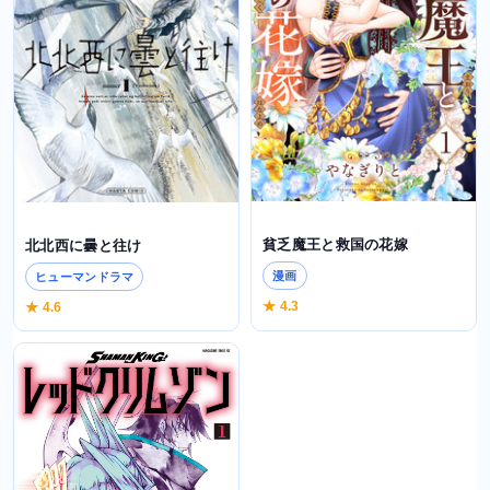
貧乏魔王と救国の花嫁
北北西に曇と往け
漫画
ヒューマンドラマ
★ 4.3
★ 4.6