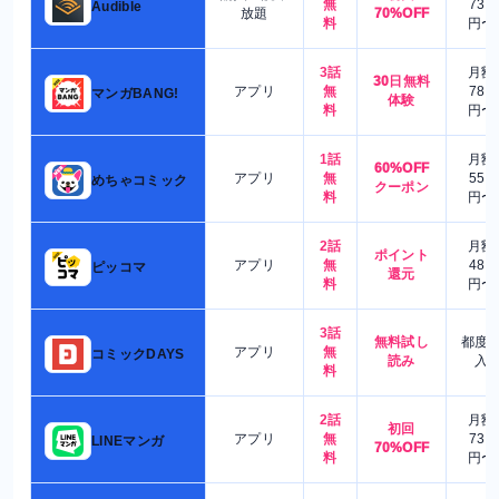
無
730
Audible
放題
70%OFF
料
円〜
3話
月額
30日無料
アプリ
無
780
マンガBANG!
体験
料
円〜
1話
月額
60%OFF
アプリ
無
550
めちゃコミック
クーポン
料
円〜
2話
月額
ポイント
アプリ
無
480
ピッコマ
還元
料
円〜
3話
無料試し
都度
アプリ
無
コミックDAYS
読み
入
料
2話
月額
初回
アプリ
無
730
LINEマンガ
70%OFF
料
円〜