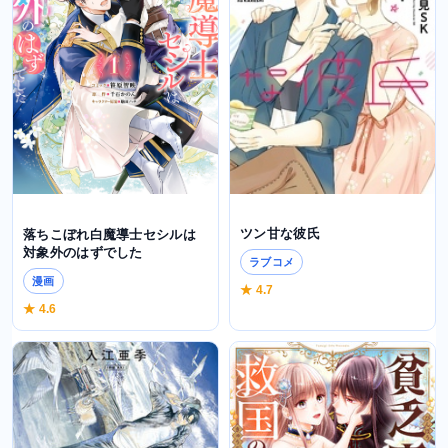
ツン甘な彼氏
落ちこぼれ白魔導士セシルは
対象外のはずでした
ラブコメ
漫画
★ 4.7
★ 4.6