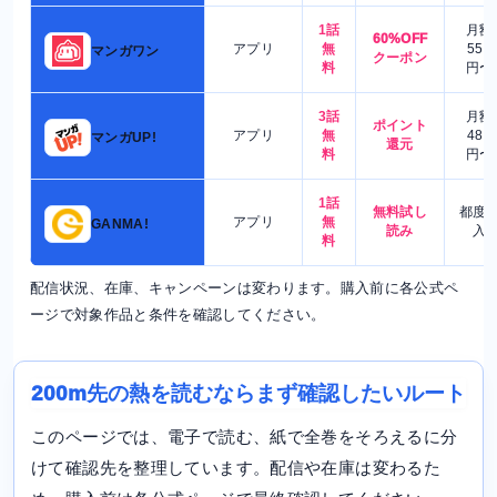
1話
月額
60%OFF
アプリ
無
550
マンガワン
クーポン
料
円〜
3話
月額
ポイント
アプリ
無
480
マンガUP!
還元
料
円〜
1話
無料試し
都度
アプリ
無
GANMA!
読み
入
料
配信状況、在庫、キャンペーンは変わります。購入前に各公式ペ
ージで対象作品と条件を確認してください。
200m先の熱を読むならまず確認したいルート
このページでは、電子で読む、紙で全巻をそろえるに分
けて確認先を整理しています。配信や在庫は変わるた