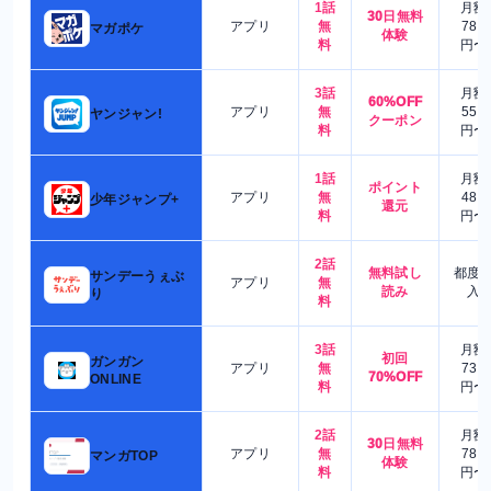
1話
月額
30日無料
アプリ
無
780
マガポケ
体験
料
円〜
3話
月額
60%OFF
アプリ
無
550
ヤンジャン!
クーポン
料
円〜
1話
月額
ポイント
アプリ
無
480
少年ジャンプ+
還元
料
円〜
2話
無料試し
都度
サンデーうぇぶ
アプリ
無
読み
入
り
料
3話
月額
初回
ガンガン
アプリ
無
730
70%OFF
ONLINE
料
円〜
2話
月額
30日無料
アプリ
無
780
マンガTOP
体験
料
円〜