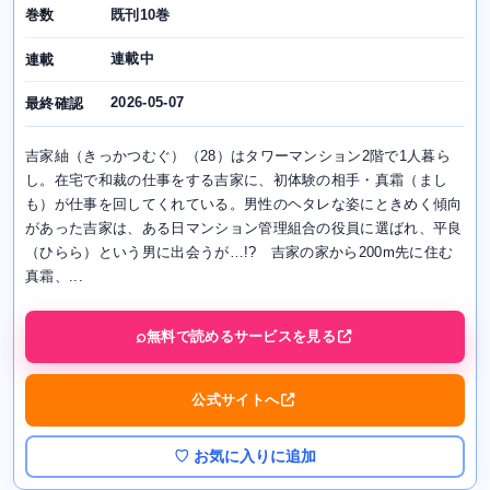
既刊10巻
巻数
連載中
連載
2026-05-07
最終確認
吉家紬（きっかつむぐ）（28）はタワーマンション2階で1人暮ら
し。在宅で和裁の仕事をする吉家に、初体験の相手・真霜（まし
も）が仕事を回してくれている。男性のヘタレな姿にときめく傾向
があった吉家は、ある日マンション管理組合の役員に選ばれ、平良
（ひらら）という男に出会うが…!? 吉家の家から200m先に住む
真霜、...
無料で読めるサービスを見る
公式サイトへ
♡ お気に入りに追加