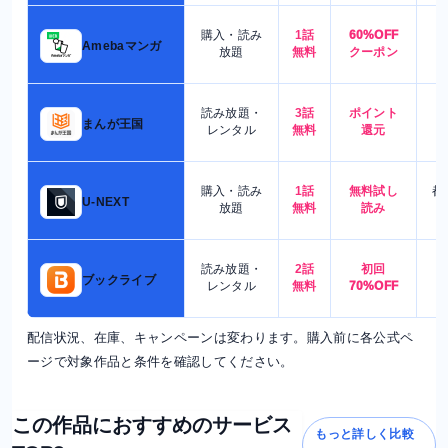
購入・読み
1話
60%OFF
5
Amebaマンガ
放題
無料
クーポン
読み放題・
3話
ポイント
4
まんが王国
レンタル
無料
還元
購入・読み
1話
無料試し
都
U-NEXT
放題
無料
読み
読み放題・
2話
初回
7
ブックライブ
レンタル
無料
70%OFF
配信状況、在庫、キャンペーンは変わります。購入前に各公式ペ
ージで対象作品と条件を確認してください。
この作品におすすめのサービス
もっと詳しく比較