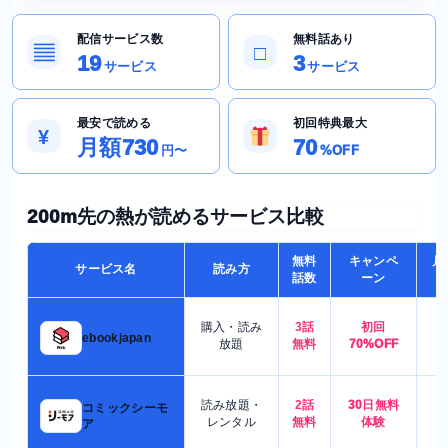
配信サービス数
無料話あり
▤
□
19
3
サービス
サービス
最安で読める
初回特典最大
¥
月額730
70
円〜
%OFF
200m先の熱が読めるサービス比較
無料
キャンペ
月
サービス名
読み方
話数
ーン
購入・読み
3話
初回
7
ebookjapan
放題
無料
70%OFF
読み放題・
2話
30日無料
コミックシーモ
7
レンタル
無料
体験
ア