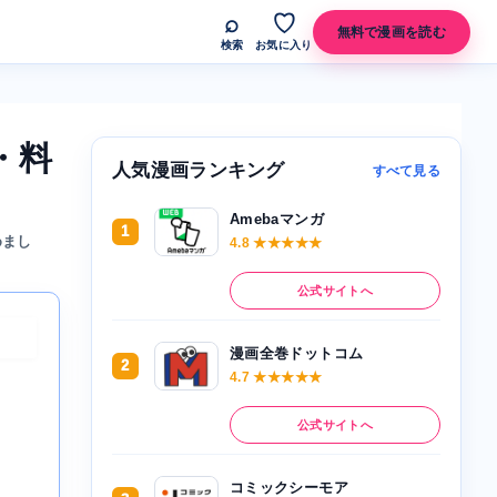
⌕
♡
無料で漫画を読む
検索
お気に入り
・料
人気漫画ランキング
すべて見る
Amebaマンガ
1
めまし
4.8 ★★★★★
公式サイトへ
漫画全巻ドットコム
2
4.7 ★★★★★
公式サイトへ
コミックシーモア