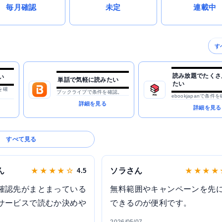
毎月確認
未定
連載中
す
読み放題でたくさ
い
単話で気軽に読みたい
たい
を確
ブックライブで条件を確認。
ebookjapanで条件
詳細を見る
詳細を見る
すべて見る
ん
ソラさん
★ ★ ★ ★ ☆
4.5
★ ★ ★ ★
確認先がまとまっている
無料範囲やキャンペーンを先
サービスで読むか決めや
できるのが便利です。