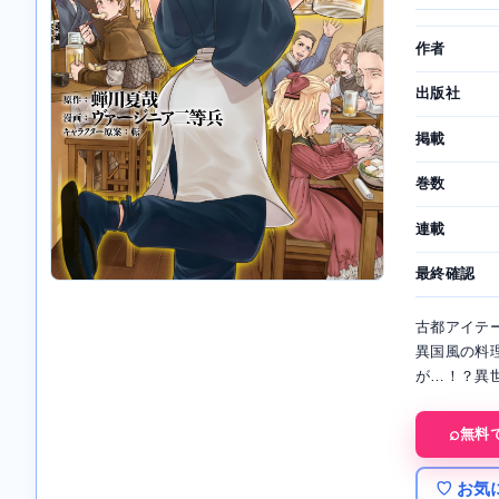
作者
出版社
掲載
巻数
連載
最終確認
古都アイテ
異国風の料
が…！？異
無料
♡ お気