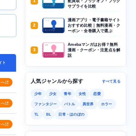
1
配買取・ブックオフ・ブック
サプライを比較
漫画アプリ・電子書籍サイト
2
おすすめ比較｜無料漫画・ク
ーポン・全巻購入で選ぶ
Amebaマンガはお得？無料
3
漫画・クーポン・注意点を解
説
イト
人気ジャンルから探す
すべて見る
トへ
少年
少女
青年
女性
恋愛
トへ
ファンタジー
バトル
異世界
ホラー
TL
BL
日常・ほのぼの
トへ