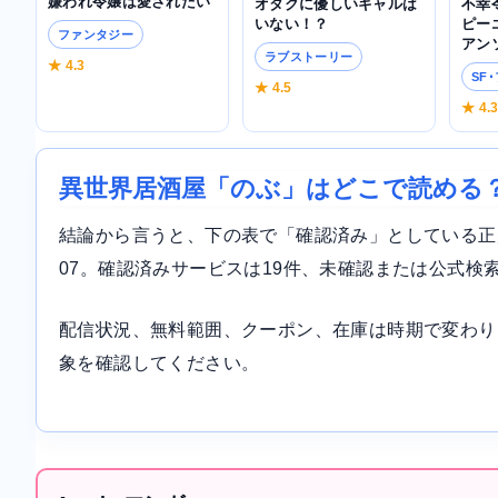
嫌われ令嬢は愛されたい
不幸
オタクに優しいギャルは
ピー
いない！？
ファンタジー
アン
ラブストーリー
★ 4.3
SF
★ 4.5
★ 4.
異世界居酒屋「のぶ」はどこで読める
結論から言うと、下の表で「確認済み」としている正規サ
07。確認済みサービスは19件、未確認または公式検
配信状況、無料範囲、クーポン、在庫は時期で変わり
象を確認してください。