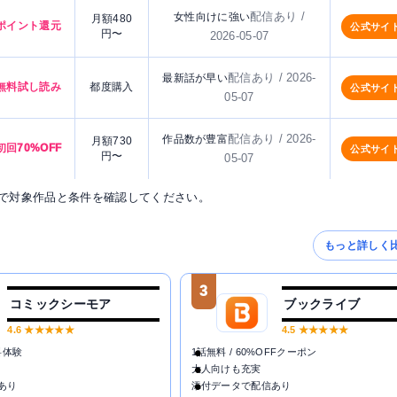
配信あり /
女性向けに強い
月額480
ポイント還元
公式サイ
円〜
2026-05-07
配信あり / 2026-
最新話が早い
無料試し読み
都度購入
公式サイ
05-07
配信あり / 2026-
作品数が豊富
月額730
初回70%OFF
公式サイ
円〜
05-07
で対象作品と条件を確認してください。
もっと詳しく
3
コミックシーモア
ブックライブ
4.6
★★★★★
4.5
★★★★★
料体験
1話無料 / 60%OFFクーポン
大人向けも充実
あり
添付データで配信あり