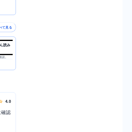
べて見る
ん読み
を確認。
 ☆
4.0
に確認