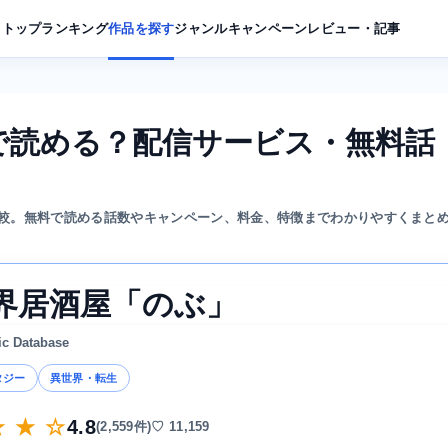
トップ
ランキング
作品を探す
ジャンル
キャンペーン
レビュー・記事
で読める？配信サービス・無料話
較。無料で読める話数やキャンペーン、料金、特徴までわかりやすくまと
界居酒屋「のぶ」
ic Database
タジー
異世界・転生
★ ★ ☆
4.8
(2,559件)
♡ 11,159