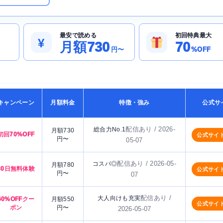
最安で読める
初回特典最大
¥
月額730
70
円〜
%OFF
キャンペーン
月額料金
特徴・強み
公式サ
配信あり / 2026-
総合力No.1
月額730
初回70%OFF
公式サイ
円〜
05-07
配信あり / 2026-05-
コスパ◎
月額780
30日無料体験
公式サイ
円〜
07
配信あり /
大人向けも充実
60%OFFクー
月額550
公式サイ
ポン
円〜
2026-05-07