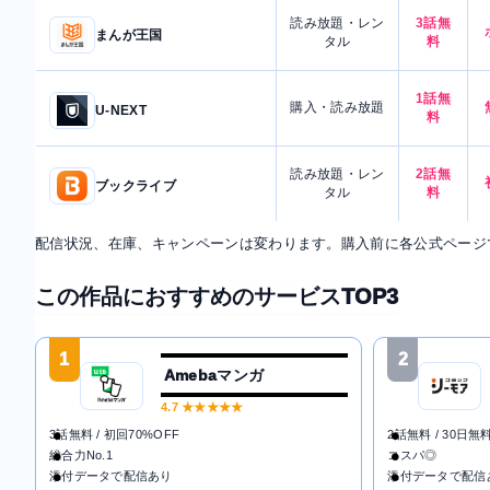
読み放題・レン
3話無
まんが王国
タル
料
1話無
購入・読み放題
U-NEXT
料
読み放題・レン
2話無
ブックライブ
タル
料
配信状況、在庫、キャンペーンは変わります。購入前に各公式ページ
この作品におすすめのサービスTOP3
1
2
Amebaマンガ
4.7
★★★★★
3話無料 / 初回70%OFF
2話無料 / 30日無
総合力No.1
コスパ◎
添付データで配信あり
添付データで配信