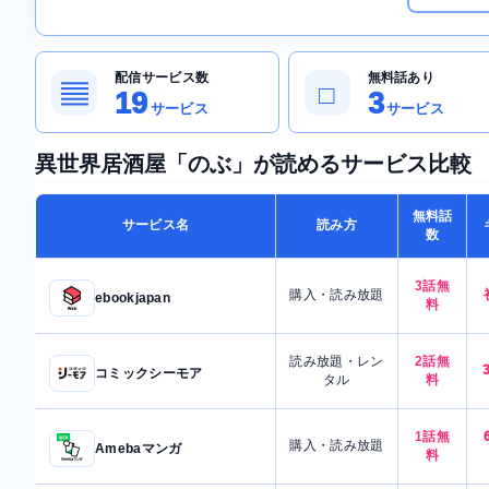
配信サービス数
無料話あり
▤
□
19
3
サービス
サービス
異世界居酒屋「のぶ」が読めるサービス比較
無料話
サービス名
読み方
数
3話無
購入・読み放題
ebookjapan
料
読み放題・レン
2話無
コミックシーモア
タル
料
1話無
購入・読み放題
Amebaマンガ
料