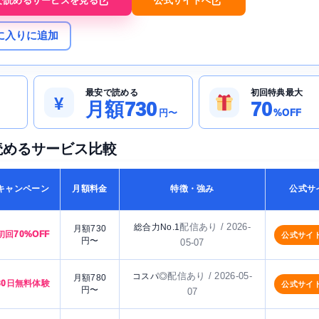
で読めるサービスを見る
公式サイトへ
に入りに追加
最安で読める
初回特典最大
¥
月額730
70
円〜
%OFF
読めるサービス比較
キャンペーン
月額料金
特徴・強み
公式サ
配信あり / 2026-
総合力No.1
月額730
初回70%OFF
公式サイ
円〜
05-07
配信あり / 2026-05-
コスパ◎
月額780
30日無料体験
公式サイ
円〜
07