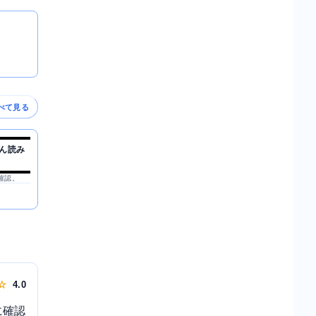
べて見る
ん読み
を確認。
 ☆
4.0
に確認