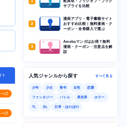
1
配買取・ブックオフ・ブック
サプライを比較
漫画アプリ・電子書籍サイト
2
おすすめ比較｜無料漫画・ク
ーポン・全巻購入で選ぶ
Amebaマンガはお得？無料
3
漫画・クーポン・注意点を解
説
イト
人気ジャンルから探す
すべて見る
少年
少女
青年
女性
恋愛
トへ
ファンタジー
バトル
異世界
ホラー
TL
BL
日常・ほのぼの
トへ