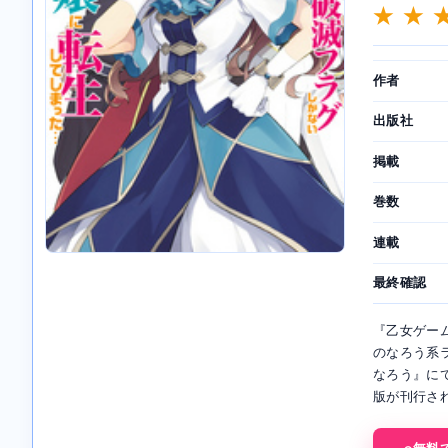
★ ★ 
作者
出版社
掲載
巻数
連載
最終確認
『乙女ゲー
のなろう系ラ
なろう』に
版が刊行さ