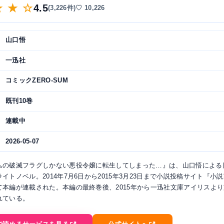
★ ★ ☆
4.5
(3,226件)
♡ 10,226
山口悟
一迅社
コミックZERO-SUM
既刊10巻
連載中
2026-05-07
ムの破滅フラグしかない悪役令嬢に転生してしまった…』は、山口悟による
イトノベル。2014年7月6日から2015年3月23日まで小説投稿サイト『小
て本編が連載された。本編の最終巻後、2015年から一迅社文庫アイリスよ
れている。