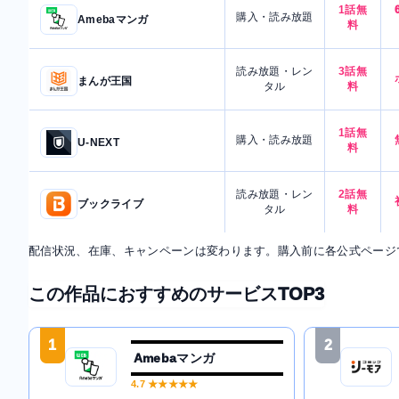
1話無
購入・読み放題
Amebaマンガ
料
読み放題・レン
3話無
まんが王国
タル
料
1話無
購入・読み放題
U-NEXT
料
読み放題・レン
2話無
ブックライブ
タル
料
配信状況、在庫、キャンペーンは変わります。購入前に各公式ページ
この作品におすすめのサービスTOP3
1
2
Amebaマンガ
4.7
★★★★★