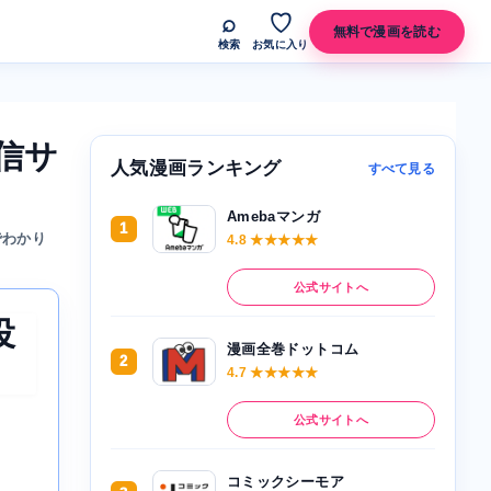
⌕
♡
無料で漫画を読む
検索
お気に入り
信サ
人気漫画ランキング
すべて見る
Amebaマンガ
1
でわかり
4.8 ★★★★★
公式サイトへ
役
漫画全巻ドットコム
2
4.7 ★★★★★
公式サイトへ
コミックシーモア