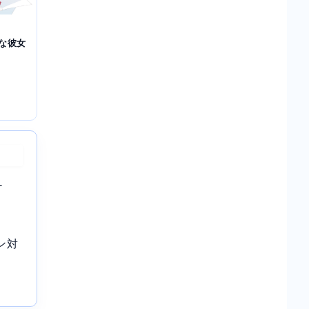
な彼女
-
ン対