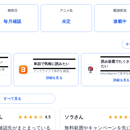
発売日
アニメ化
配信状況
毎月確認
未定
連載中
す
読み放題でたくさ
い
単話で気軽に読みたい
たい
を確
ブックライブで条件を確認。
ebookjapanで条件
詳細を見る
詳細を見る
すべて見る
ん
ソラさん
★ ★ ★ ★ ☆
4.5
★ ★ ★ ★
確認先がまとまっている
無料範囲やキャンペーンを先