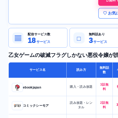
無料
♡ お気
配信サービス数
無料話あり
▤
□
18
3
サービス
サービス
乙女ゲームの破滅フラグしかない悪役令嬢が
無料話
サービス名
読み方
数
3話無
購入・読み放題
ebookjapan
料
読み放題・レン
2話無
コミックシーモア
タル
料