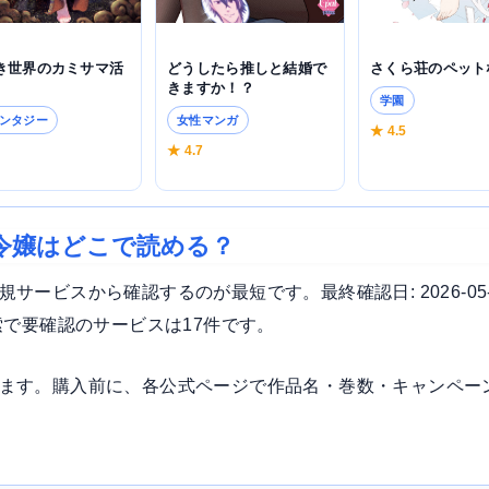
どうしたら推しと結婚で
き世界のカミサマ活
さくら荘のペット
きますか！？
学園
女性マンガ
ンタジー
★ 4.5
★ 4.7
3
令嬢はどこで読める？
ービスから確認するのが最短です。最終確認日: 2026-05
索で要確認のサービスは17件です。
ます。購入前に、各公式ページで作品名・巻数・キャンペー