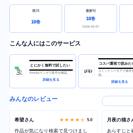
既刊
最新刊
10巻
10巻
2026-05-07
こんな人にはこのサービス
コスパ重視で読みた
とにかく無料で試したい
コミックシーモアで条件
Amebaマンガで条件を確認。
認。
詳細を見る
詳細を見る
みんなのレビュー
希望さん
月夜の猫さ
★ ★ ★ ★ ☆
5.0
作品が気になり検索で見つけまし
あらすじと