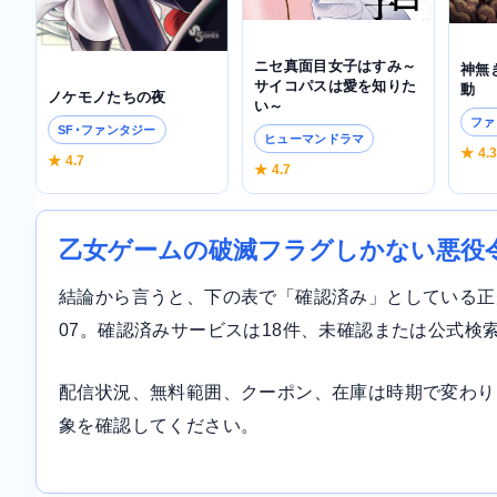
ニセ真面目女子はすみ～
神無
サイコパスは愛を知りた
動
ノケモノたちの夜
い～
ファ
SF･ファンタジー
ヒューマンドラマ
★ 4.
★ 4.7
★ 4.7
乙女ゲームの破滅フラグしかない悪役
結論から言うと、下の表で「確認済み」としている正規サ
07。確認済みサービスは18件、未確認または公式検
配信状況、無料範囲、クーポン、在庫は時期で変わり
象を確認してください。