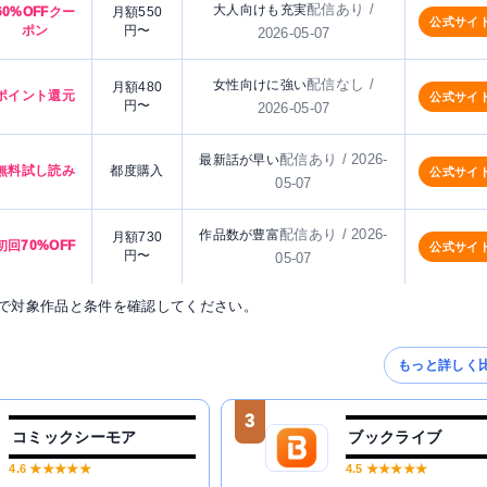
配信あり /
大人向けも充実
60%OFFクー
月額550
公式サイ
ポン
円〜
2026-05-07
配信なし /
女性向けに強い
月額480
ポイント還元
公式サイ
円〜
2026-05-07
配信あり / 2026-
最新話が早い
無料試し読み
都度購入
公式サイ
05-07
配信あり / 2026-
作品数が豊富
月額730
初回70%OFF
公式サイ
円〜
05-07
で対象作品と条件を確認してください。
もっと詳しく
3
コミックシーモア
ブックライブ
4.6
★★★★★
4.5
★★★★★