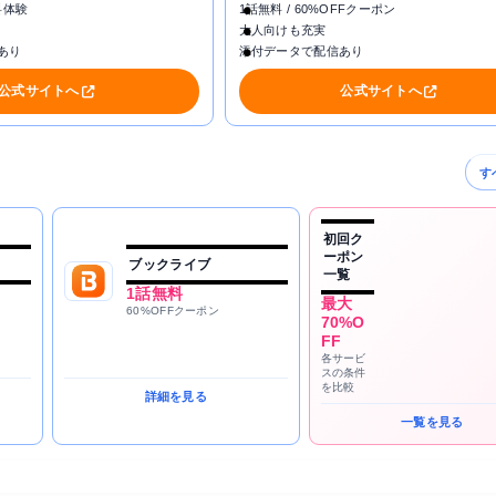
料体験
1話無料 / 60%OFFクーポン
大人向けも充実
あり
添付データで配信あり
公式サイトへ
公式サイトへ
す
初回ク
ーポン
ブックライブ
一覧
1話無料
最大
60%OFFクーポン
70%O
FF
各サービ
スの条件
を比較
詳細を見る
一覧を見る