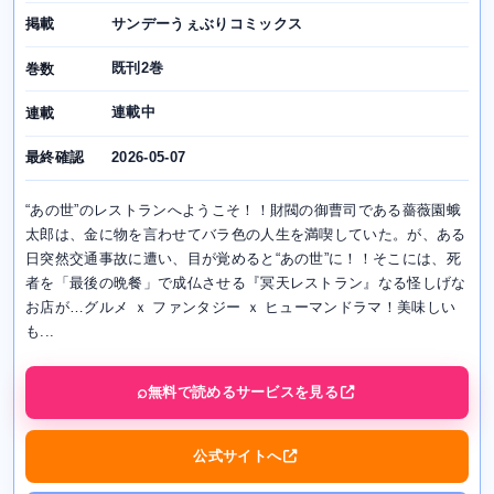
サンデーうぇぶりコミックス
掲載
既刊2巻
巻数
連載中
連載
2026-05-07
最終確認
“あの世”のレストランへようこそ！！財閥の御曹司である薔薇園蛾
太郎は、金に物を言わせてバラ色の人生を満喫していた。が、ある
日突然交通事故に遭い、目が覚めると“あの世”に！！そこには、死
者を「最後の晩餐」で成仏させる『冥天レストラン』なる怪しげな
お店が…グルメ ｘ ファンタジー ｘ ヒューマンドラマ！美味しい
も...
無料で読めるサービスを見る
公式サイトへ