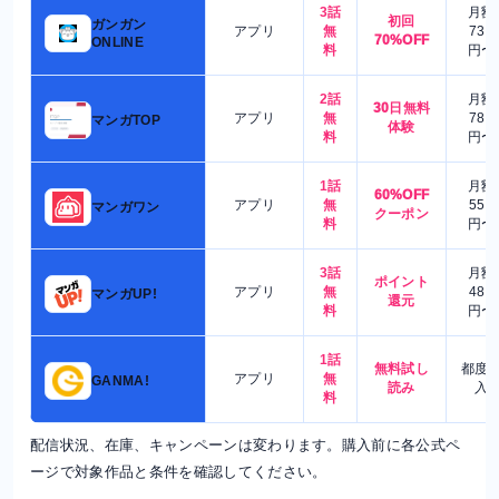
3話
月額
初回
ガンガン
アプリ
無
730
70%OFF
ONLINE
料
円〜
2話
月額
30日無料
アプリ
無
780
マンガTOP
体験
料
円〜
1話
月額
60%OFF
アプリ
無
550
マンガワン
クーポン
料
円〜
3話
月額
ポイント
アプリ
無
480
マンガUP!
還元
料
円〜
1話
無料試し
都度
アプリ
無
GANMA!
読み
入
料
配信状況、在庫、キャンペーンは変わります。購入前に各公式ペ
ージで対象作品と条件を確認してください。