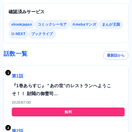
確認済みサービス
ebookjapan
コミックシーモア
Amebaマンガ
まんが王国
U-NEXT
ブックライブ
話数一覧
最新話から
第1話
『1巻あらすじ』 “あの世”のレストランへようこ
そ！！ 財閥の御曹司...
2026/07/30
無料
第2話