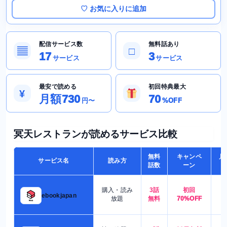
♡ お気に入りに追加
配信サービス数
無料話あり
▤
□
17
3
サービス
サービス
最安で読める
初回特典最大
¥
月額730
70
円〜
%OFF
冥天レストランが読めるサービス比較
無料
キャンペ
月
サービス名
読み方
話数
ーン
購入・読み
3話
初回
7
ebookjapan
放題
無料
70%OFF