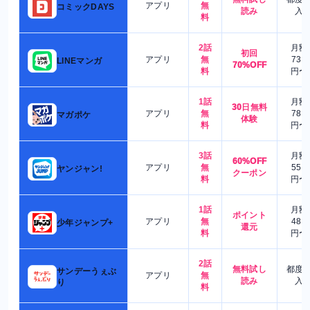
アプリ
無
コミックDAYS
読み
入
料
2話
月額
初回
アプリ
無
730
LINEマンガ
70%OFF
料
円〜
1話
月額
30日無料
アプリ
無
780
マガポケ
体験
料
円〜
3話
月額
60%OFF
アプリ
無
550
ヤンジャン!
クーポン
料
円〜
1話
月額
ポイント
アプリ
無
480
少年ジャンプ+
還元
料
円〜
2話
無料試し
都度
サンデーうぇぶ
アプリ
無
読み
入
り
料