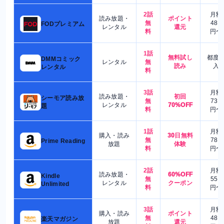
2話
月額
読み放題・
ポイント
無
480
FODプレミアム
レンタル
還元
料
円〜
1話
無料試し
都度
DMMコミック
レンタル
無
読み
入
レンタル
料
3話
月額
読み放題・
初回
シーモア読み放
無
730
レンタル
70%OFF
題
料
円〜
1話
月額
購入・読み
30日無料
無
780
Prime Reading
放題
体験
料
円〜
2話
月額
読み放題・
60%OFF
Kindle
無
550
レンタル
クーポン
Unlimited
料
円〜
3話
月額
購入・読み
ポイント
無
480
楽天マガジン
放題
還元