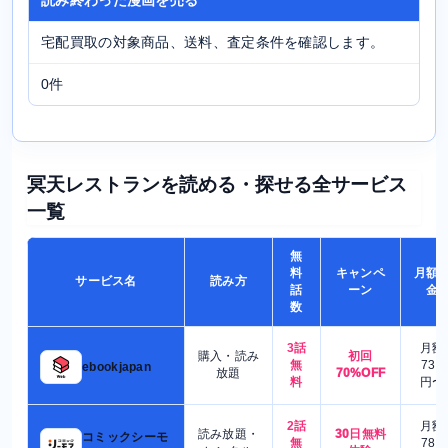
読み終わった漫画を売る
宅配買取の対象商品、送料、査定条件を確認します。
0件
冥天レストランを読める・探せる全サービス
一覧
無
料
キャンペ
月額
サービス名
読み方
話
ーン
金
数
3話
月額
購入・読み
初回
無
730
ebookjapan
放題
70%OFF
料
円〜
2話
月額
読み放題・
30日無料
コミックシーモ
無
780