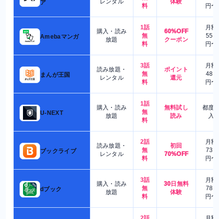
レンタル
体験
ア
料
円〜
1話
月額
購入・読み
60%OFF
無
550
Amebaマンガ
放題
クーポン
料
円〜
3話
月額
読み放題・
ポイント
無
480
まんが王国
レンタル
還元
料
円〜
1話
購入・読み
無料試し
都度
無
U-NEXT
放題
読み
入
料
2話
月額
読み放題・
初回
無
730
ブックライブ
レンタル
70%OFF
料
円〜
3話
月額
購入・読み
30日無料
無
780
dブック
放題
体験
料
円〜
2話
月額