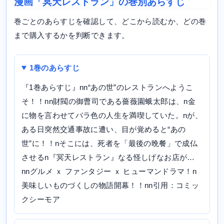
漫画「冥天レストラン」の巻別あらすじ
巻ごとのあらすじを確認して、どこから読むか、どの巻
まで購入するかを判断できます。
1巻のあらすじ
『1巻あらすじ』nn“あの世”のレストランへようこ
そ！！nn財閥の御曹司である薔薇園蛾太郎は、n金
に物を言わせてバラ色の人生を満喫していた。nが、
ある日突然交通事故に遭い、目が覚めると“あの
世”に！！nそこには、死者を「最後の晩餐」で成仏
させるn『冥天レストラン』なる怪しげなお店が…
nnグルメ ｘ ファンタジー ｘ ヒューマンドラマ！n
美味しいものづくしの物語開幕！！nn引用：コミッ
クシーモア