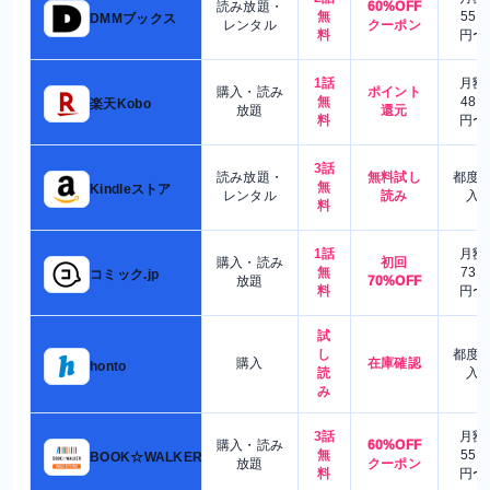
読み放題・
60%OFF
無
550
DMMブックス
レンタル
クーポン
料
円〜
1話
月額
購入・読み
ポイント
無
480
楽天Kobo
放題
還元
料
円〜
3話
読み放題・
無料試し
都度
無
Kindleストア
レンタル
読み
入
料
1話
月額
購入・読み
初回
無
730
コミック.jp
放題
70%OFF
料
円〜
試
し
都度
購入
在庫確認
honto
読
入
み
3話
月額
購入・読み
60%OFF
無
550
BOOK☆WALKER
放題
クーポン
料
円〜