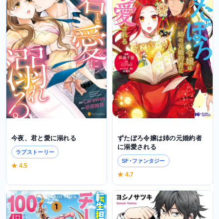
ずたぼろ令嬢は姉の元婚約者
今夜、君と愛に溺れる
に溺愛される
ラブストーリー
SF･ファンタジー
★ 4.5
★ 4.7