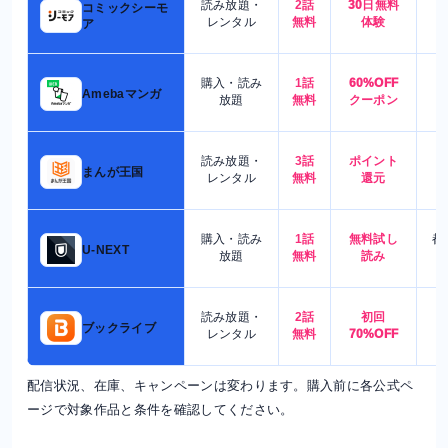
読み放題・
2話
30日無料
コミックシーモ
7
レンタル
無料
体験
ア
購入・読み
1話
60%OFF
5
Amebaマンガ
放題
無料
クーポン
読み放題・
3話
ポイント
4
まんが王国
レンタル
無料
還元
購入・読み
1話
無料試し
都
U-NEXT
放題
無料
読み
読み放題・
2話
初回
7
ブックライブ
レンタル
無料
70%OFF
配信状況、在庫、キャンペーンは変わります。購入前に各公式ペ
ージで対象作品と条件を確認してください。