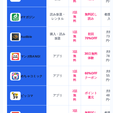
料
円〜
2話
読み放題・
無料試し
都度
無
dマガジン
レンタル
読み
入
料
1話
月額
購入・読み
初回
無
730
Audible
放題
70%OFF
料
円〜
3話
月額
30日無料
アプリ
無
780
マンガBANG!
体験
料
円〜
1話
月額
60%OFF
アプリ
無
550
めちゃコミック
クーポン
料
円〜
2話
月額
ポイント
アプリ
無
480
ピッコマ
還元
料
円〜
3話
無料試し
都度