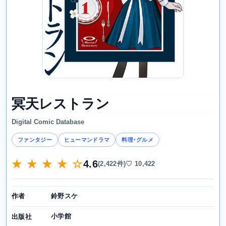
冥天レストラン
Digital Comic Database
ファンタジー
ヒューマンドラマ
料理･グルメ
★ ★ ★ ★ ☆
4.6
(2,422件)
♡ 10,422
鈴野スケ
作者
小学館
出版社