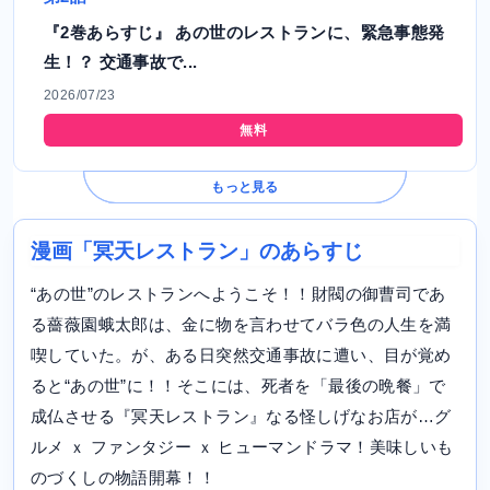
『2巻あらすじ』 あの世のレストランに、緊急事態発
生！？ 交通事故で...
2026/07/23
無料
もっと見る
漫画「冥天レストラン」のあらすじ
“あの世”のレストランへようこそ！！財閥の御曹司であ
る薔薇園蛾太郎は、金に物を言わせてバラ色の人生を満
喫していた。が、ある日突然交通事故に遭い、目が覚め
ると“あの世”に！！そこには、死者を「最後の晩餐」で
成仏させる『冥天レストラン』なる怪しげなお店が…グ
ルメ ｘ ファンタジー ｘ ヒューマンドラマ！美味しいも
のづくしの物語開幕！！