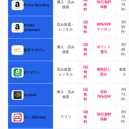
購入・読み
30日無料
無
780
Prime Reading
放題
体験
料
円〜
2話
月額
読み放題・
60%OFF
Kindle
無
550
レンタル
クーポン
Unlimited
料
円〜
3話
月額
購入・読み
ポイント
無
480
楽天マガジン
放題
還元
料
円〜
2話
読み放題・
無料試し
都度
無
dマガジン
レンタル
読み
入
料
1話
月額
購入・読み
初回
無
730
Audible
放題
70%OFF
料
円〜
3話
月額
30日無料
アプリ
無
780
マンガBANG!
体験
料
円〜