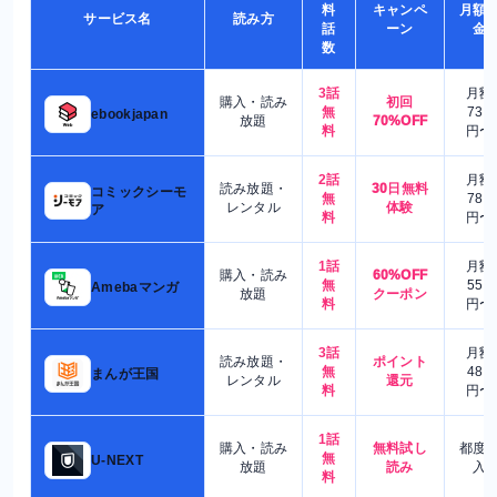
料
キャンペ
月額
サービス名
読み方
話
ーン
金
数
3話
月額
購入・読み
初回
無
730
ebookjapan
放題
70%OFF
料
円〜
2話
月額
読み放題・
30日無料
コミックシーモ
無
780
レンタル
体験
ア
料
円〜
1話
月額
購入・読み
60%OFF
無
550
Amebaマンガ
放題
クーポン
料
円〜
3話
月額
読み放題・
ポイント
無
480
まんが王国
レンタル
還元
料
円〜
1話
購入・読み
無料試し
都度
無
U-NEXT
放題
読み
入
料