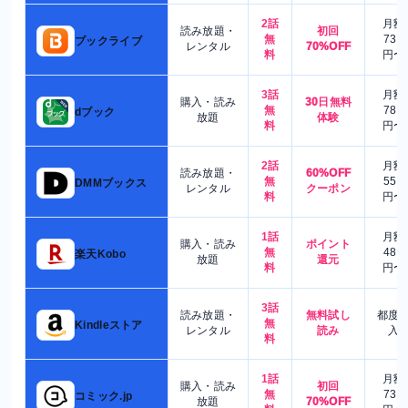
2話
月額
読み放題・
初回
無
730
ブックライブ
レンタル
70%OFF
料
円〜
3話
月額
購入・読み
30日無料
無
780
dブック
放題
体験
料
円〜
2話
月額
読み放題・
60%OFF
無
550
DMMブックス
レンタル
クーポン
料
円〜
1話
月額
購入・読み
ポイント
無
480
楽天Kobo
放題
還元
料
円〜
3話
読み放題・
無料試し
都度
無
Kindleストア
レンタル
読み
入
料
1話
月額
購入・読み
初回
無
730
コミック.jp
放題
70%OFF