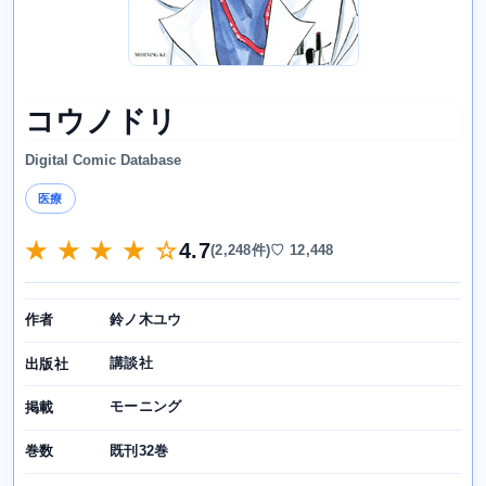
コウノドリ
Digital Comic Database
医療
★ ★ ★ ★ ☆
4.7
(2,248件)
♡ 12,448
鈴ノ木ユウ
作者
講談社
出版社
モーニング
掲載
既刊32巻
巻数