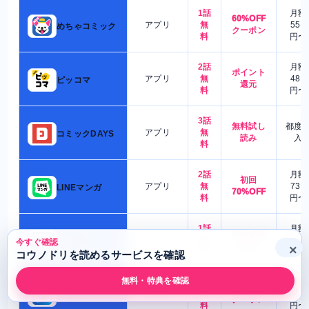
1話
月額
60%OFF
アプリ
無
550
めちゃコミック
クーポン
料
円〜
2話
月額
ポイント
アプリ
無
480
ピッコマ
還元
料
円〜
3話
無料試し
都度
アプリ
無
コミックDAYS
読み
入
料
2話
月額
初回
アプリ
無
730
LINEマンガ
70%OFF
料
円〜
1話
月額
30日無料
アプリ
無
780
マガポケ
今すぐ確認
体験
×
料
円〜
コウノドリを読めるサービスを確認
無料・特典を確認
3話
月額
60%OFF
アプリ
無
550
ヤンジャン!
クーポン
料
円〜