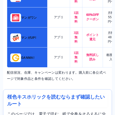
料
円〜
1話
月額
60%OFF
アプリ
無
550
マンガワン
クーポン
料
円〜
3話
月額
ポイント
アプリ
無
480
マンガUP!
還元
料
円〜
1話
無料試し
都度
アプリ
無
GANMA!
読み
入
料
配信状況、在庫、キャンペーンは変わります。購入前に各公式ペ
ージで対象作品と条件を確認してください。
桜色キスホリックを読むならまず確認したい
ルート
このページでは、電子で読む、紙で全巻をそろえるに分