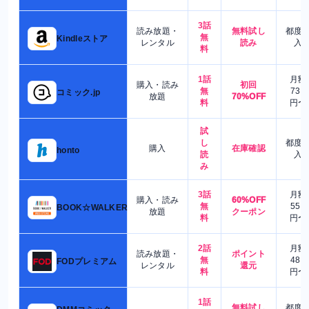
3話
読み放題・
無料試し
都度
無
Kindleストア
レンタル
読み
入
料
1話
月額
購入・読み
初回
無
730
コミック.jp
放題
70%OFF
料
円〜
試
し
都度
購入
在庫確認
honto
読
入
み
3話
月額
購入・読み
60%OFF
無
550
BOOK☆WALKER
放題
クーポン
料
円〜
2話
月額
読み放題・
ポイント
無
480
FODプレミアム
レンタル
還元
料
円〜
1話
無料試し
都度