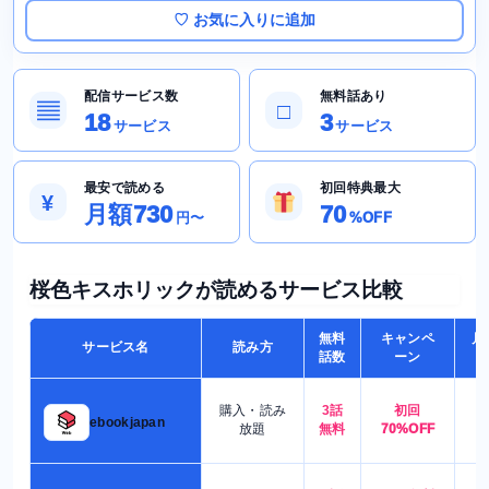
♡ お気に入りに追加
配信サービス数
無料話あり
▤
□
18
3
サービス
サービス
最安で読める
初回特典最大
¥
月額730
70
円〜
%OFF
桜色キスホリックが読めるサービス比較
無料
キャンペ
月
サービス名
読み方
話数
ーン
購入・読み
3話
初回
7
ebookjapan
放題
無料
70%OFF