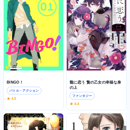
龍に恋う 贄の乙女の幸福な身
BINGO！
の上
バトル・アクション
ファンタジー
★ 4.5
★ 4.4