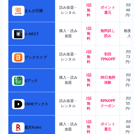
3話
月額
読み放題・
ポイント
無
480
まんが王国
レンタル
還元
料
円〜
1話
購入・読み
無料試し
都度
無
U-NEXT
放題
読み
入
料
2話
月額
読み放題・
初回
無
730
ブックライブ
レンタル
70%OFF
料
円〜
3話
月額
購入・読み
30日無料
無
780
dブック
放題
体験
料
円〜
2話
月額
読み放題・
60%OFF
無
550
DMMブックス
レンタル
クーポン
料
円〜
1話
月額
購入・読み
ポイント
無
480
楽天Kobo
放題
還元
料
円〜