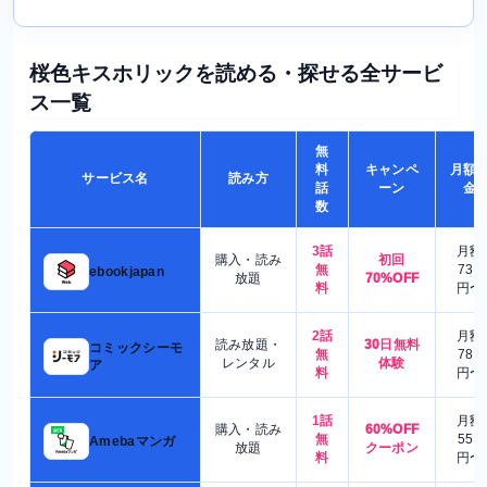
桜色キスホリックを読める・探せる全サービ
ス一覧
無
料
キャンペ
月額
サービス名
読み方
話
ーン
金
数
3話
月額
購入・読み
初回
無
730
ebookjapan
放題
70%OFF
料
円〜
2話
月額
読み放題・
30日無料
コミックシーモ
無
780
レンタル
体験
ア
料
円〜
1話
月額
購入・読み
60%OFF
無
550
Amebaマンガ
放題
クーポン
料
円〜