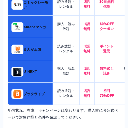
読み放題・
2話
30日無料
コミックシーモ
7
レンタル
無料
体験
ア
購入・読み
1話
60%OFF
5
Amebaマンガ
放題
無料
クーポン
読み放題・
3話
ポイント
4
まんが王国
レンタル
無料
還元
購入・読み
1話
無料試し
都
U-NEXT
放題
無料
読み
読み放題・
2話
初回
7
ブックライブ
レンタル
無料
70%OFF
配信状況、在庫、キャンペーンは変わります。購入前に各公式ペ
ージで対象作品と条件を確認してください。