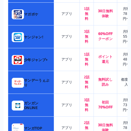
1話
月額
30日無料
アプリ
無
780
マガポケ
体験
料
円〜
3話
月額
60%OFF
アプリ
無
550
ヤンジャン!
クーポン
料
円〜
1話
月額
ポイント
アプリ
無
480
少年ジャンプ+
還元
料
円〜
2話
無料試し
都度
サンデーうぇぶ
アプリ
無
読み
入
り
料
3話
月額
初回
ガンガン
アプリ
無
730
70%OFF
ONLINE
料
円〜
2話
月額
30日無料
アプリ
無
780
マンガTOP
体験