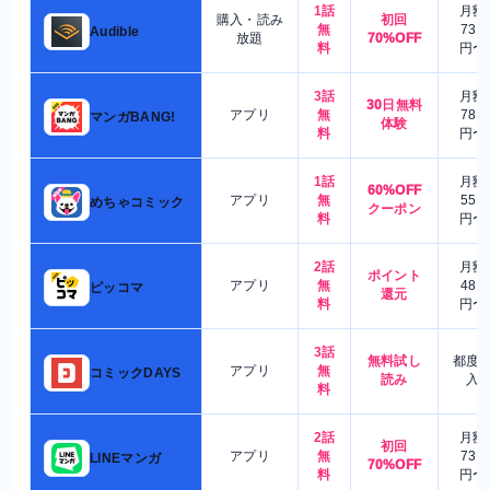
1話
月額
購入・読み
初回
無
730
Audible
放題
70%OFF
料
円〜
3話
月額
30日無料
アプリ
無
780
マンガBANG!
体験
料
円〜
1話
月額
60%OFF
アプリ
無
550
めちゃコミック
クーポン
料
円〜
2話
月額
ポイント
アプリ
無
480
ピッコマ
還元
料
円〜
3話
無料試し
都度
アプリ
無
コミックDAYS
読み
入
料
2話
月額
初回
アプリ
無
730
LINEマンガ
70%OFF
料
円〜