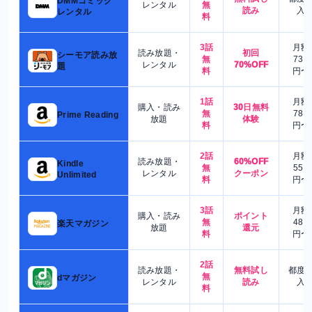
DMMコミック
レンタル
無
読み
入
レンタル
料
3話
月額
読み放題・
初回
シーモア読み放
無
730
レンタル
70%OFF
題
料
円〜
1話
月額
購入・読み
30日無料
無
780
Prime Reading
放題
体験
料
円〜
2話
月額
読み放題・
60%OFF
Kindle
無
550
レンタル
クーポン
Unlimited
料
円〜
3話
月額
購入・読み
ポイント
無
480
楽天マガジン
放題
還元
料
円〜
2話
読み放題・
無料試し
都度
無
dマガジン
レンタル
読み
入
料