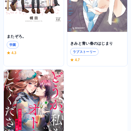
またぞろ。
きみと青い春のはじまり
学園
ラブストーリー
★ 4.3
★ 4.7