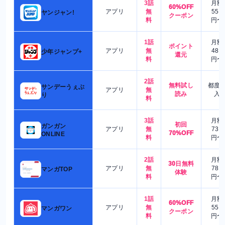
3話
月額
60%OFF
アプリ
無
550
ヤンジャン!
クーポン
料
円〜
1話
月額
ポイント
アプリ
無
480
少年ジャンプ+
還元
料
円〜
2話
無料試し
都度
サンデーうぇぶ
アプリ
無
読み
入
り
料
3話
月額
初回
ガンガン
アプリ
無
730
70%OFF
ONLINE
料
円〜
2話
月額
30日無料
アプリ
無
780
マンガTOP
体験
料
円〜
1話
月額
60%OFF
アプリ
無
550
マンガワン
クーポン
料
円〜