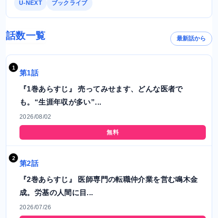
U-NEXT
ブックライブ
話数一覧
最新話から
第1話
『1巻あらすじ』 売ってみせます、どんな医者で
も。“生涯年収が多い”...
2026/08/02
無料
第2話
『2巻あらすじ』 医師専門の転職仲介業を営む鳴木金
成。労基の人間に目...
2026/07/26