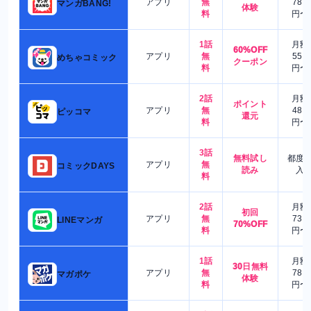
アプリ
無
780
マンガBANG!
体験
料
円〜
1話
月額
60%OFF
アプリ
無
550
めちゃコミック
クーポン
料
円〜
2話
月額
ポイント
アプリ
無
480
ピッコマ
還元
料
円〜
3話
無料試し
都度
アプリ
無
コミックDAYS
読み
入
料
2話
月額
初回
アプリ
無
730
LINEマンガ
70%OFF
料
円〜
1話
月額
30日無料
アプリ
無
780
マガポケ
体験
料
円〜