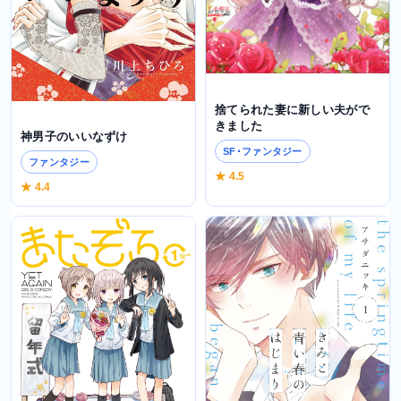
捨てられた妻に新しい夫がで
きました
神男子のいいなずけ
SF･ファンタジー
ファンタジー
★ 4.5
★ 4.4