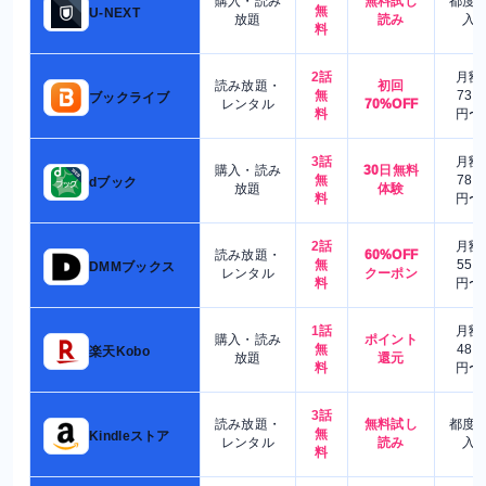
購入・読み
無料試し
都度
無
U-NEXT
放題
読み
入
料
2話
月額
読み放題・
初回
無
730
ブックライブ
レンタル
70%OFF
料
円〜
3話
月額
購入・読み
30日無料
無
780
dブック
放題
体験
料
円〜
2話
月額
読み放題・
60%OFF
無
550
DMMブックス
レンタル
クーポン
料
円〜
1話
月額
購入・読み
ポイント
無
480
楽天Kobo
放題
還元
料
円〜
3話
読み放題・
無料試し
都度
無
Kindleストア
レンタル
読み
入
料