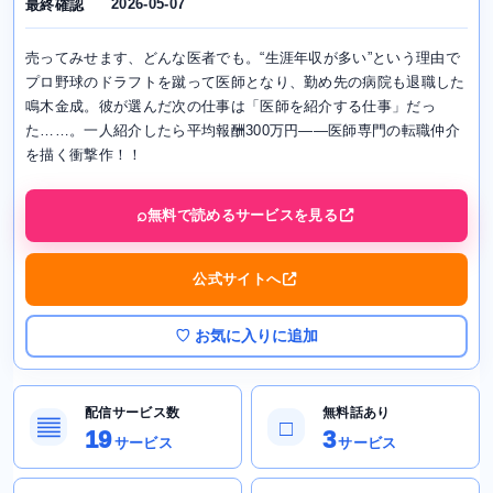
2026-05-07
最終確認
売ってみせます、どんな医者でも。“生涯年収が多い”という理由で
プロ野球のドラフトを蹴って医師となり、勤め先の病院も退職した
鳴木金成。彼が選んだ次の仕事は「医師を紹介する仕事」だっ
た……。一人紹介したら平均報酬300万円――医師専門の転職仲介
を描く衝撃作！！
無料で読めるサービスを見る
公式サイトへ
♡ お気に入りに追加
配信サービス数
無料話あり
▤
□
19
3
サービス
サービス