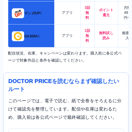
3話
月額
ポイント
アプリ
無
480
マンガUP!
還元
料
円〜
1話
無料試し
都度
アプリ
無
GANMA!
読み
入
料
配信状況、在庫、キャンペーンは変わります。購入前に各公式ペ
ージで対象作品と条件を確認してください。
DOCTOR PRICEを読むならまず確認したい
ルート
このページでは、電子で読む、紙で全巻をそろえるに分
けて確認先を整理しています。配信や在庫は変わるた
め、購入前は各公式ページで最終確認してください。