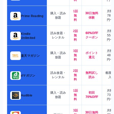
1話
月額
購入・読み
30日無料
無
780
Prime Reading
放題
体験
料
円〜
2話
月額
読み放題・
60%OFF
Kindle
無
550
レンタル
クーポン
Unlimited
料
円〜
3話
月額
購入・読み
ポイント
無
480
楽天マガジン
放題
還元
料
円〜
2話
読み放題・
無料試し
都度
無
dマガジン
レンタル
読み
入
料
1話
月額
購入・読み
初回
無
730
Audible
放題
70%OFF
料
円〜
3話
月額
30日無料