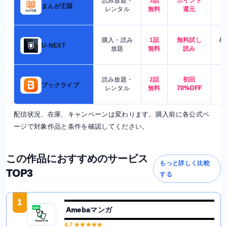
読み放題・
3話
ポイント
4
まんが王国
レンタル
無料
還元
購入・読み
1話
無料試し
都
U-NEXT
放題
無料
読み
読み放題・
2話
初回
7
ブックライブ
レンタル
無料
70%OFF
配信状況、在庫、キャンペーンは変わります。購入前に各公式ペ
ージで対象作品と条件を確認してください。
この作品におすすめのサービス
もっと詳しく比較
TOP3
する
1
Amebaマンガ
4.7
★★★★★