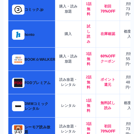
1話
月額
購入・読み
初回
無
730
コミック.jp
放題
70%OFF
料
円〜
試
し
都度
購入
在庫確認
honto
読
入
み
3話
月額
購入・読み
60%OFF
無
550
BOOK☆WALKER
放題
クーポン
料
円〜
2話
月額
読み放題・
ポイント
無
480
FODプレミアム
レンタル
還元
料
円〜
1話
無料試し
都度
DMMコミック
レンタル
無
読み
入
レンタル
料
3話
月額
読み放題・
初回
シーモア読み放
無
730
レンタル
70%OFF
題
料
円〜