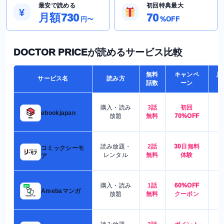
最安で読める
初回特典最大
¥
月額730
70
円〜
%OFF
DOCTOR PRICEが読めるサービス比較
無料
キャンペ
月
サービス名
読み方
話数
ーン
購入・読み
3話
初回
7
ebookjapan
放題
無料
70%OFF
読み放題・
2話
30日無料
コミックシーモ
7
レンタル
無料
体験
ア
購入・読み
1話
60%OFF
5
Amebaマンガ
放題
無料
クーポン