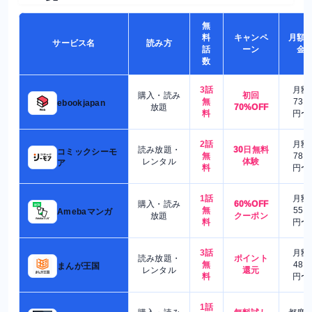
無
料
キャンペ
月額
サービス名
読み方
話
ーン
金
数
3話
月額
購入・読み
初回
無
730
ebookjapan
放題
70%OFF
料
円〜
2話
月額
読み放題・
30日無料
コミックシーモ
無
780
レンタル
体験
ア
料
円〜
1話
月額
購入・読み
60%OFF
無
550
Amebaマンガ
放題
クーポン
料
円〜
3話
月額
読み放題・
ポイント
無
480
まんが王国
レンタル
還元
料
円〜
1話