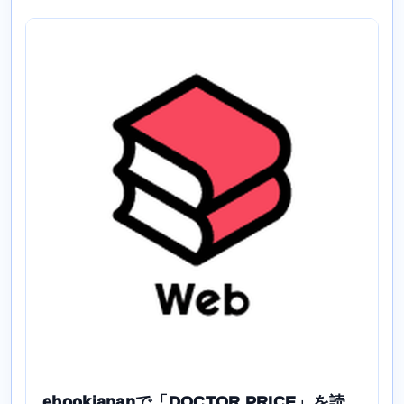
ebookjapanで「DOCTOR PRICE」を読