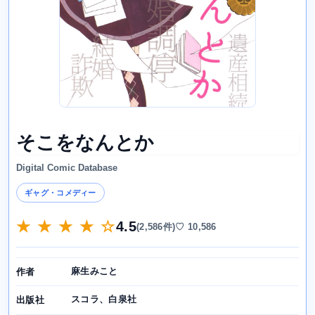
そこをなんとか
Digital Comic Database
ギャグ・コメディー
★ ★ ★ ★ ☆
4.5
(2,586件)
♡ 10,586
麻生みこと
作者
スコラ、白泉社
出版社