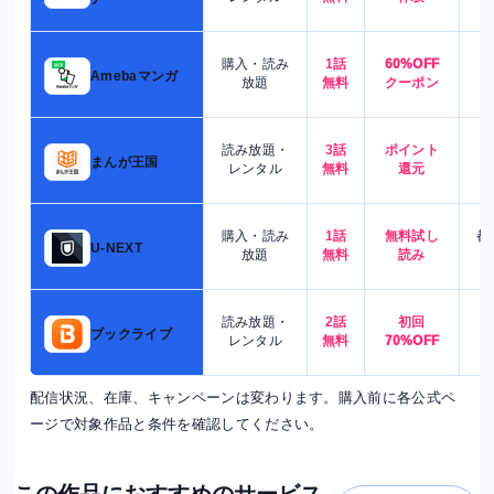
購入・読み
1話
60%OFF
5
Amebaマンガ
放題
無料
クーポン
読み放題・
3話
ポイント
4
まんが王国
レンタル
無料
還元
購入・読み
1話
無料試し
都
U-NEXT
放題
無料
読み
読み放題・
2話
初回
7
ブックライブ
レンタル
無料
70%OFF
配信状況、在庫、キャンペーンは変わります。購入前に各公式ペ
ージで対象作品と条件を確認してください。