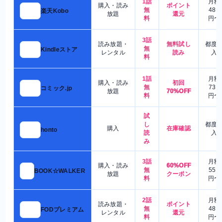
1話
月額
購入・読み
ポイント
無
480
楽天Kobo
放題
還元
料
円〜
3話
読み放題・
無料試し
都度
無
Kindleストア
レンタル
読み
入
料
1話
月額
購入・読み
初回
無
730
コミック.jp
放題
70%OFF
料
円〜
試
し
都度
購入
在庫確認
honto
読
入
み
3話
月額
購入・読み
60%OFF
無
550
BOOK☆WALKER
放題
クーポン
料
円〜
2話
月額
読み放題・
ポイント
無
480
FODプレミアム
レンタル
還元
料
円〜