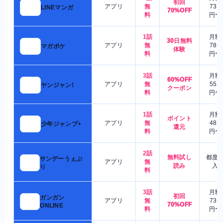
初回
アプリ
無
730
LINEマンガ
70%OFF
料
円〜
1話
月額
30日無料
アプリ
無
780
マガポケ
体験
料
円〜
3話
月額
60%OFF
アプリ
無
550
ヤンジャン!
クーポン
料
円〜
1話
月額
ポイント
アプリ
無
480
少年ジャンプ+
還元
料
円〜
2話
無料試し
都度
サンデーうぇぶ
アプリ
無
読み
入
り
料
3話
月額
初回
ガンガン
アプリ
無
730
70%OFF
ONLINE
料
円〜