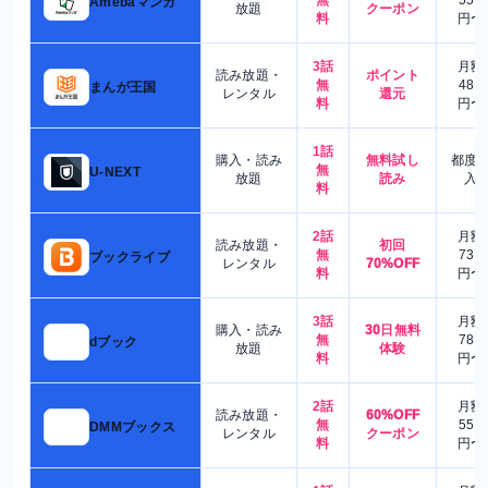
Amebaマンガ
放題
クーポン
料
円〜
3話
月額
読み放題・
ポイント
無
480
まんが王国
レンタル
還元
料
円〜
1話
購入・読み
無料試し
都度
無
U-NEXT
放題
読み
入
料
2話
月額
読み放題・
初回
無
730
ブックライブ
レンタル
70%OFF
料
円〜
3話
月額
購入・読み
30日無料
無
780
dブック
放題
体験
料
円〜
2話
月額
読み放題・
60%OFF
無
550
DMMブックス
レンタル
クーポン
料
円〜