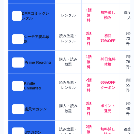
1話
無料試し
都度
DMMコミック
レンタル
無
読み
入
レンタル
料
3話
月額
読み放題・
初回
シーモア読み放
無
730
レンタル
70%OFF
題
料
円〜
1話
月額
購入・読み
30日無料
無
780
Prime Reading
放題
体験
料
円〜
2話
月額
読み放題・
60%OFF
Kindle
無
550
レンタル
クーポン
Unlimited
料
円〜
3話
月額
購入・読み
ポイント
無
480
楽天マガジン
放題
還元
料
円〜
2話
読み放題・
無料試し
都度
無
dマガジン