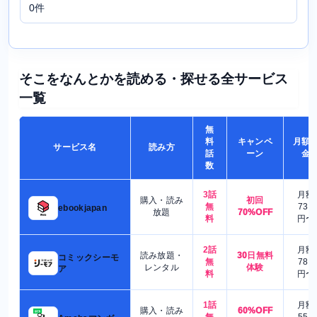
0件
そこをなんとかを読める・探せる全サービス
一覧
無
料
キャンペ
月額
サービス名
読み方
話
ーン
金
数
3話
月額
購入・読み
初回
無
730
ebookjapan
放題
70%OFF
料
円〜
2話
月額
読み放題・
30日無料
コミックシーモ
無
780
レンタル
体験
ア
料
円〜
1話
月額
購入・読み
60%OFF
無
550