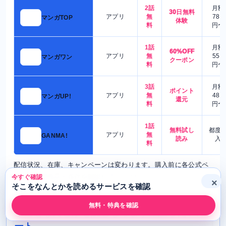
2話
月額
30日無料
アプリ
無
780
マンガTOP
体験
料
円〜
1話
月額
60%OFF
アプリ
無
550
マンガワン
クーポン
料
円〜
3話
月額
ポイント
アプリ
無
480
マンガUP!
還元
料
円〜
1話
無料試し
都度
アプリ
無
GANMA!
読み
入
料
配信状況、在庫、キャンペーンは変わります。購入前に各公式ペ
ージで対象作品と条件を確認してください。
今すぐ確認
×
そこをなんとかを読めるサービスを確認
無料・特典を確認
そこをなんとかを読むならまず確認したいル