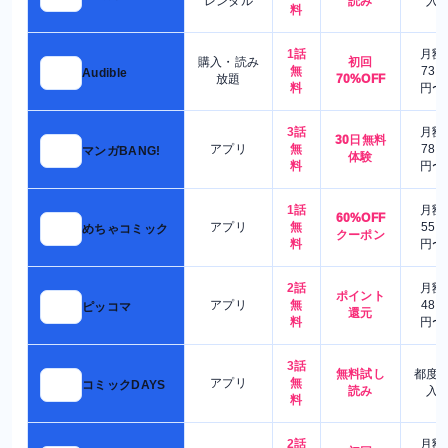
レンタル
読み
入
料
1話
月額
購入・読み
初回
無
730
Audible
放題
70%OFF
料
円〜
3話
月額
30日無料
アプリ
無
780
マンガBANG!
体験
料
円〜
1話
月額
60%OFF
アプリ
無
550
めちゃコミック
クーポン
料
円〜
2話
月額
ポイント
アプリ
無
480
ピッコマ
還元
料
円〜
3話
無料試し
都度
アプリ
無
コミックDAYS
読み
入
料
2話
月額