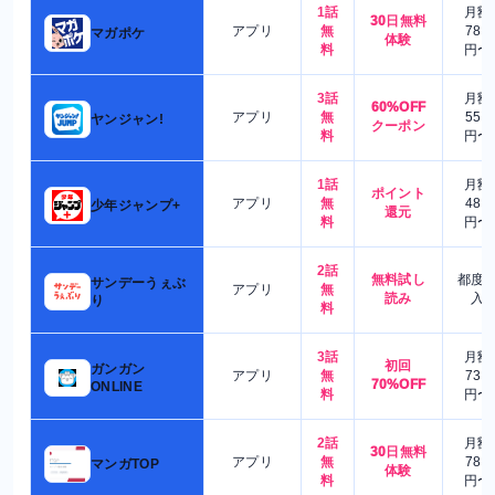
1話
月額
30日無料
アプリ
無
780
マガポケ
体験
料
円〜
3話
月額
60%OFF
アプリ
無
550
ヤンジャン!
クーポン
料
円〜
1話
月額
ポイント
アプリ
無
480
少年ジャンプ+
還元
料
円〜
2話
無料試し
都度
サンデーうぇぶ
アプリ
無
読み
入
り
料
3話
月額
初回
ガンガン
アプリ
無
730
70%OFF
ONLINE
料
円〜
2話
月額
30日無料
アプリ
無
780
マンガTOP
体験
料
円〜