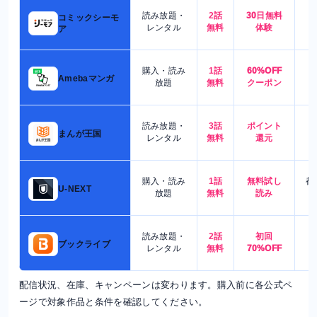
読み放題・
2話
30日無料
コミックシーモ
7
レンタル
無料
体験
ア
購入・読み
1話
60%OFF
5
Amebaマンガ
放題
無料
クーポン
読み放題・
3話
ポイント
4
まんが王国
レンタル
無料
還元
購入・読み
1話
無料試し
都
U-NEXT
放題
無料
読み
読み放題・
2話
初回
7
ブックライブ
レンタル
無料
70%OFF
配信状況、在庫、キャンペーンは変わります。購入前に各公式ペ
ージで対象作品と条件を確認してください。