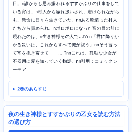
目。n誰からも忌み嫌われるすすかぶりの仕事をして
いる宵は、n村人から穢れ扱いされ、虐げられながら
も、懸命に日々を生きていた。nnある晩憤った村人
たちから責められ、nボロボロになった宵の目の前に
現れたのは、n生き神様その人で…!?nn「君に降りか
かる災いは、これからすべて俺が祓う」nnそう言っ
て宵を抱き寄せて――…!?nnこれは、孤独な少女が
不器用に愛を知っていく物語。nn引用：コミックシ
ーモア
2巻のあらすじ
夜の生き神様とすすかぶりの乙女を読む方法
の選び方