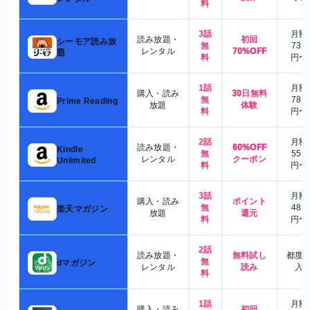
料
3話
月額
読み放題・
初回
シーモア読み放
無
730
レンタル
70%OFF
題
料
円〜
1話
月額
購入・読み
30日無料
無
780
Prime Reading
放題
体験
料
円〜
2話
月額
読み放題・
60%OFF
Kindle
無
550
レンタル
クーポン
Unlimited
料
円〜
3話
月額
購入・読み
ポイント
無
480
楽天マガジン
放題
還元
料
円〜
2話
読み放題・
無料試し
都度
無
dマガジン
レンタル
読み
入
料
1話
月額
購入・読み
初回