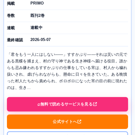
PRIMO
掲載
既刊2巻
巻数
連載中
連載
2026-05-07
最終確認
「君をもう一人にはしない――」すすかぶり――それは災いの元で
ある黒蝶を捕まえ、村の守り神である生き神様へ届ける役目。誰か
らも忌み嫌われるすすかぶりの仕事をしている宵は、村人から穢れ
扱いされ、虐げられながらも、懸命に日々を生きていた。ある晩憤
った村人たちから責められ、ボロボロになった宵の目の前に現れた
のは、生き...
無料で読めるサービスを見る
公式サイトへ