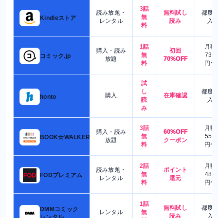
3話
読み放題・
無料試し
都度
無
Kindleストア
レンタル
読み
入
料
1話
月額
購入・読み
初回
無
730
コミック.jp
放題
70%OFF
料
円〜
試
し
都度
購入
在庫確認
honto
読
入
み
3話
月額
購入・読み
60%OFF
無
550
BOOK☆WALKER
放題
クーポン
料
円〜
2話
月額
読み放題・
ポイント
無
480
FODプレミアム
レンタル
還元
料
円〜
1話
無料試し
都度
DMMコミック
レンタル
無
読み
入
レンタル