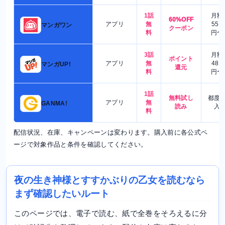
1話
月額
60%OFF
アプリ
無
550
マンガワン
クーポン
料
円〜
3話
月額
ポイント
アプリ
無
480
マンガUP!
還元
料
円〜
1話
無料試し
都度
アプリ
無
GANMA!
読み
入
料
配信状況、在庫、キャンペーンは変わります。購入前に各公式ペ
ージで対象作品と条件を確認してください。
夜の生き神様とすすかぶりの乙女を読むなら
まず確認したいルート
このページでは、電子で読む、紙で全巻をそろえるに分