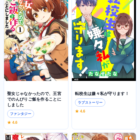
転校生は嫌々私が守ります！
聖女じゃなかったので、王宮
でのんびりご飯を作ることに
ラブストーリー
しました
★ 4.6
ファンタジー
★ 4.6