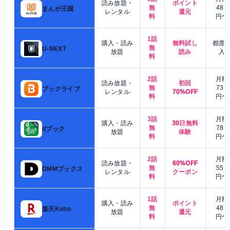
読み放題・
ポイント
無
480
まんが王国
レンタル
還元
料
円〜
1話
購入・読み
無料試し
都度
無
U-NEXT
放題
読み
入
料
2話
月額
読み放題・
初回
無
730
ブックライブ
レンタル
70%OFF
料
円〜
3話
月額
購入・読み
30日無料
無
780
dブック
放題
体験
料
円〜
2話
月額
読み放題・
60%OFF
無
550
DMMブックス
レンタル
クーポン
料
円〜
1話
月額
購入・読み
ポイント
無
480
楽天Kobo
放題
還元
料
円〜