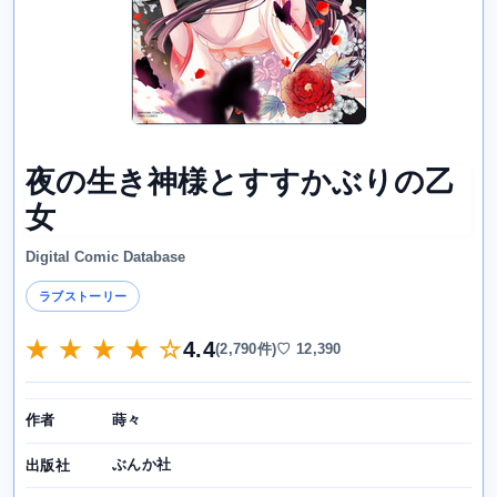
夜の生き神様とすすかぶりの乙
女
Digital Comic Database
ラブストーリー
★ ★ ★ ★ ☆
4.4
(2,790件)
♡ 12,390
蒔々
作者
ぶんか社
出版社