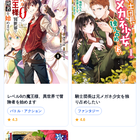
騎士団長は元メガネ少女を独
レベル0の魔王様、異世界で冒
り占めしたい
険者を始めます
ファンタジー
バトル・アクション
★ 4.6
★ 4.3