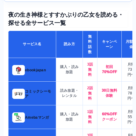
夜の生き神様とすすかぶりの乙女を読める・
探せる全サービス一覧
無
料
キャンペ
月額
サービス名
読み方
話
ーン
金
数
3話
月額
購入・読み
初回
無
730
ebookjapan
放題
70%OFF
料
円〜
2話
月額
読み放題・
30日無料
コミックシーモ
無
780
レンタル
体験
ア
料
円〜
1話
月額
購入・読み
60%OFF
無
550
Amebaマンガ
放題
クーポン
料
円〜
3話
月額