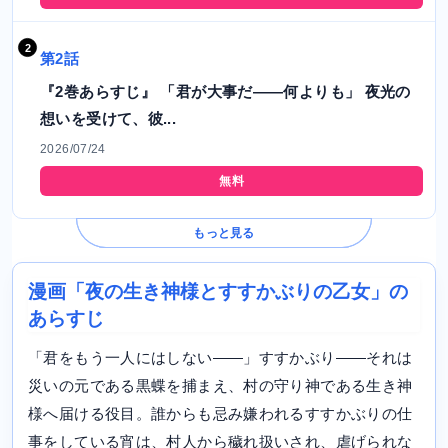
第2話
『2巻あらすじ』 「君が大事だ――何よりも」 夜光の
想いを受けて、彼...
2026/07/24
無料
もっと見る
漫画「夜の生き神様とすすかぶりの乙女」の
あらすじ
「君をもう一人にはしない――」すすかぶり――それは
災いの元である黒蝶を捕まえ、村の守り神である生き神
様へ届ける役目。誰からも忌み嫌われるすすかぶりの仕
事をしている宵は、村人から穢れ扱いされ、虐げられな