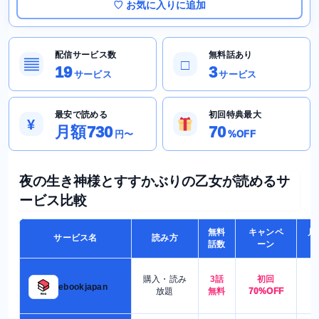
♡ お気に入りに追加
配信サービス数
無料話あり
▤
□
19
3
サービス
サービス
最安で読める
初回特典最大
¥
月額730
70
円〜
%OFF
夜の生き神様とすすかぶりの乙女が読めるサ
ービス比較
無料
キャンペ
月
サービス名
読み方
話数
ーン
購入・読み
3話
初回
7
ebookjapan
放題
無料
70%OFF