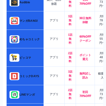
無
730
Audible
放題
70%OFF
料
円〜
3話
月額
30日無料
アプリ
無
780
マンガBANG!
体験
料
円〜
1話
月額
60%OFF
アプリ
無
550
めちゃコミック
クーポン
料
円〜
2話
月額
ポイント
アプリ
無
480
ピッコマ
還元
料
円〜
3話
無料試し
都度
アプリ
無
コミックDAYS
読み
入
料
2話
月額
初回
アプリ
無
730
LINEマンガ
70%OFF
料
円〜