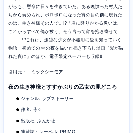
がらも、懸命に日々を生きていた。ある晩憤った村人た
ちから責められ、ボロボロになった宵の目の前に現れた
のは、生き神様その人で…!?「君に降りかかる災いは、
これからすべて俺が祓う」そう言って宵を抱き寄せて
――…!?これは、孤独な少女が不器用に愛を知っていく
物語。初めての××の夜を描いた描き下ろし漫画『愛が溢
れた夜に』のほか、電子限定ペーパーも収録!!
引用元：コミックシーモア
夜の生き神様とすすかぶりの乙女の見どころ
ジャンル: ラブストーリー
作者: 蒔々
出版社: ぶんか社
連載誌・レーベル: PRIMO