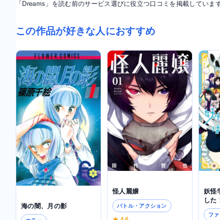
「Dreams」を読む前のサービス選びに役立つ口コミを掲載していま
この作品が好きな人におすすめ
怪人麗嬢
妖怪
した
海の闇、月の影
バトル・アクション
ファ
★ 4.6