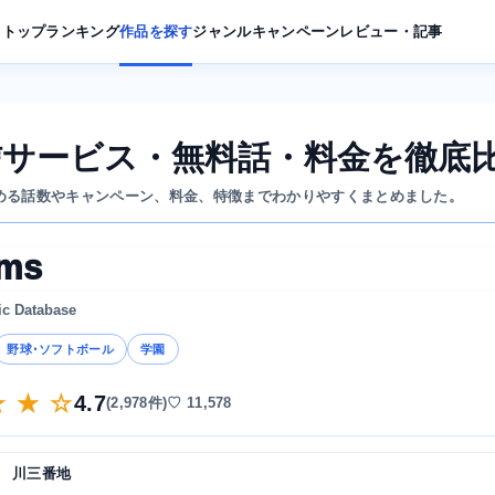
トップ
ランキング
作品を探す
ジャンル
キャンペーン
レビュー・記事
配信サービス・無料話・料金を徹底
読める話数やキャンペーン、料金、特徴までわかりやすくまとめました。
ams
ic Database
野球･ソフトボール
学園
★ ★ ☆
4.7
(2,978件)
♡ 11,578
川三番地