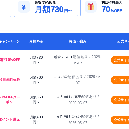
最安で読める
初回特典最大
¥
月額730
70
円〜
%OFF
キャンペーン
月額料金
特徴・強み
公式サ
配信あり / 2026-
総合力No.1
月額730
初回70%OFF
公式サイ
円〜
05-07
配信あり / 2026-05-
コスパ◎
月額780
30日無料体験
公式サイ
円〜
07
配信あり /
大人向けも充実
60%OFFクー
月額550
公式サイ
ポン
円〜
2026-05-07
配信あり /
女性向けに強い
月額480
ポイント還元
公式サイ
円〜
2026-05-07