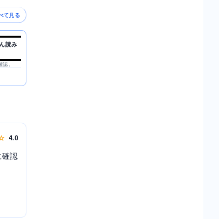
べて見る
ん読み
を確認。
 ☆
4.0
に確認