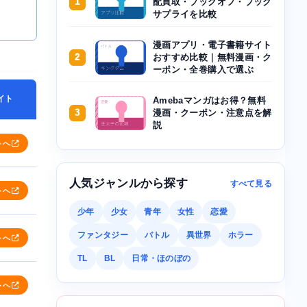
1
配買取・ブックオフ・ブック
サプライを比較
漫画アプリ・電子書籍サイト
2
おすすめ比較｜無料漫画・ク
ーポン・全巻購入で選ぶ
イト
Amebaマンガはお得？無料
3
漫画・クーポン・注意点を解
説
トへ
人気ジャンルから探す
すべて見る
トへ
少年
少女
青年
女性
恋愛
ファンタジー
バトル
異世界
ホラー
トへ
TL
BL
日常・ほのぼの
トへ