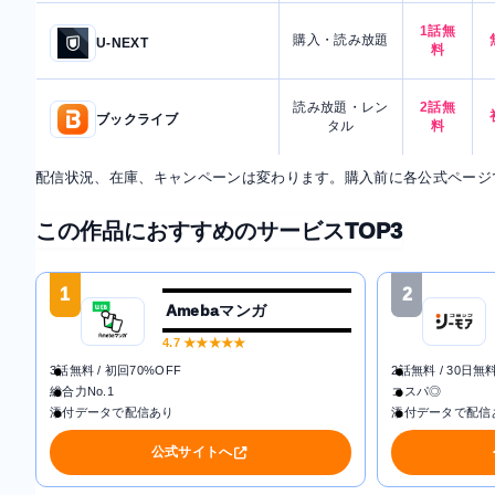
1話無
購入・読み放題
U-NEXT
料
読み放題・レン
2話無
ブックライブ
タル
料
配信状況、在庫、キャンペーンは変わります。購入前に各公式ページ
この作品におすすめのサービスTOP3
1
2
Amebaマンガ
4.7
★★★★★
3話無料 / 初回70%OFF
2話無料 / 30日無
総合力No.1
コスパ◎
添付データで配信あり
添付データで配信
公式サイトへ