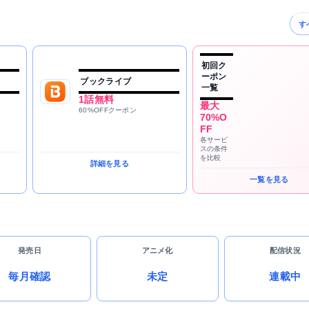
す
初回ク
ーポン
ブックライブ
一覧
1話無料
最大
60%OFFクーポン
70%O
FF
各サービ
スの条件
を比較
詳細を見る
一覧を見る
発売日
アニメ化
配信状況
毎月確認
未定
連載中