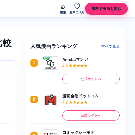
⌕
♡
無料で漫画を読む
検索
お気に入り
比較
人気漫画ランキング
すべて見る
Amebaマンガ
1
4.8 ★★★★★
公式サイトへ
漫画全巻ドットコム
2
4.7 ★★★★★
公式サイトへ
コミックシーモア