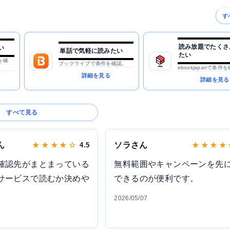
す
読み放題でたくさ
い
単話で気軽に読みたい
たい
を確
ブックライブで条件を確認。
ebookjapanで条件
詳細を見る
詳細を見る
すべて見る
ん
ソラさん
★ ★ ★ ★ ☆
4.5
★ ★ ★ ★
確認先がまとまっている
無料範囲やキャンペーンを先
サービスで読むか決めや
できるのが便利です。
2026/05/07