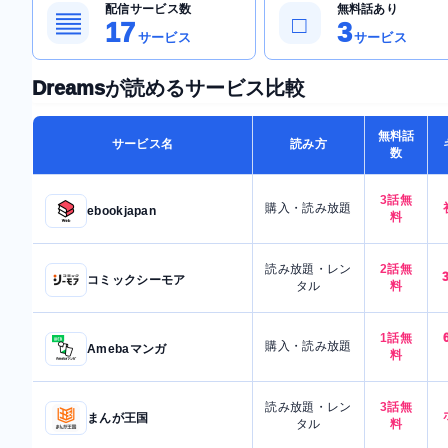
配信サービス数
無料話あり
▤
□
17
3
サービス
サービス
Dreamsが読めるサービス比較
無料話
サービス名
読み方
数
3話無
購入・読み放題
ebookjapan
料
読み放題・レン
2話無
コミックシーモア
タル
料
1話無
購入・読み放題
Amebaマンガ
料
読み放題・レン
3話無
まんが王国
タル
料