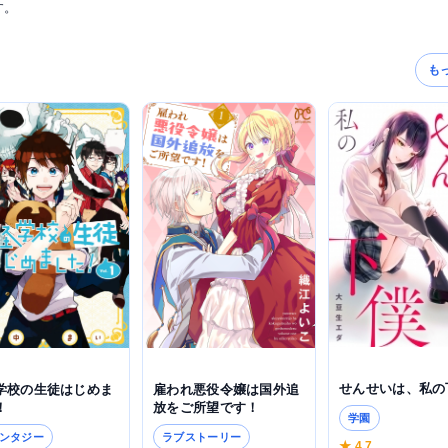
す。
も
せんせいは、私の
学校の生徒はじめま
雇われ悪役令嬢は国外追
！
放をご所望です！
学園
ンタジー
ラブストーリー
★ 4.7