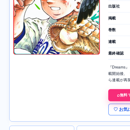
出版社
掲載
巻数
連載
最終確認
『Drea
載開始後、『
ら連載が再
無料
♡ お気