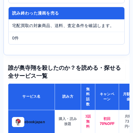
読み終わった漫画を売る
宅配買取の対象商品、送料、査定条件を確認します。
0件
誰が奥寺翔を殺したのか？を読める・探せる
全サービス一覧
無
料
キャンペ
月額
サービス名
読み方
話
ーン
金
数
3話
月額
購入・読み
初回
無
730
ebookjapan
放題
70%OFF
料
円〜