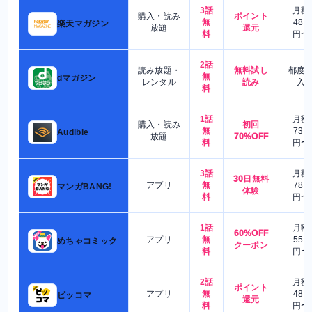
3話
月額
購入・読み
ポイント
無
480
楽天マガジン
放題
還元
料
円〜
2話
読み放題・
無料試し
都度
無
dマガジン
レンタル
読み
入
料
1話
月額
購入・読み
初回
無
730
Audible
放題
70%OFF
料
円〜
3話
月額
30日無料
アプリ
無
780
マンガBANG!
体験
料
円〜
1話
月額
60%OFF
アプリ
無
550
めちゃコミック
クーポン
料
円〜
2話
月額
ポイント
アプリ
無
480
ピッコマ
還元
料
円〜