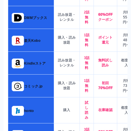
2話
月額
読み放題・
60%OFF
無
550
DMMブックス
レンタル
クーポン
料
円〜
1話
月額
購入・読み
ポイント
無
480
楽天Kobo
放題
還元
料
円〜
3話
読み放題・
無料試し
都度
無
Kindleストア
レンタル
読み
入
料
1話
月額
購入・読み
初回
無
730
コミック.jp
放題
70%OFF
料
円〜
試
し
都度
購入
在庫確認
honto
読
入
み
3話
月額