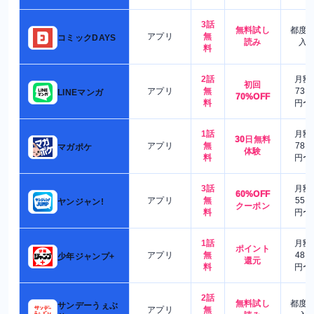
3話
無料試し
都度
アプリ
無
コミックDAYS
読み
入
料
2話
月額
初回
アプリ
無
730
LINEマンガ
70%OFF
料
円〜
1話
月額
30日無料
アプリ
無
780
マガポケ
体験
料
円〜
3話
月額
60%OFF
アプリ
無
550
ヤンジャン!
クーポン
料
円〜
1話
月額
ポイント
アプリ
無
480
少年ジャンプ+
還元
料
円〜
2話
無料試し
都度
サンデーうぇぶ
アプリ
無