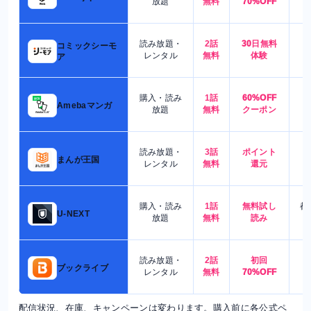
放題
無料
70%OFF
読み放題・
2話
30日無料
コミックシーモ
7
レンタル
無料
体験
ア
購入・読み
1話
60%OFF
5
Amebaマンガ
放題
無料
クーポン
読み放題・
3話
ポイント
4
まんが王国
レンタル
無料
還元
購入・読み
1話
無料試し
都
U-NEXT
放題
無料
読み
読み放題・
2話
初回
7
ブックライブ
レンタル
無料
70%OFF
配信状況、在庫、キャンペーンは変わります。購入前に各公式ペ