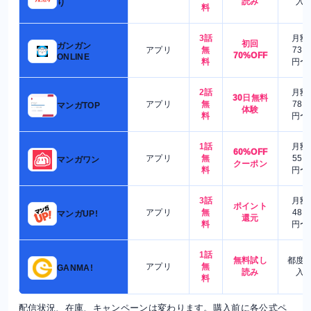
読み
入
り
料
3話
月額
初回
ガンガン
アプリ
無
730
70%OFF
ONLINE
料
円〜
2話
月額
30日無料
アプリ
無
780
マンガTOP
体験
料
円〜
1話
月額
60%OFF
アプリ
無
550
マンガワン
クーポン
料
円〜
3話
月額
ポイント
アプリ
無
480
マンガUP!
還元
料
円〜
1話
無料試し
都度
アプリ
無
GANMA!
読み
入
料
配信状況、在庫、キャンペーンは変わります。購入前に各公式ペ