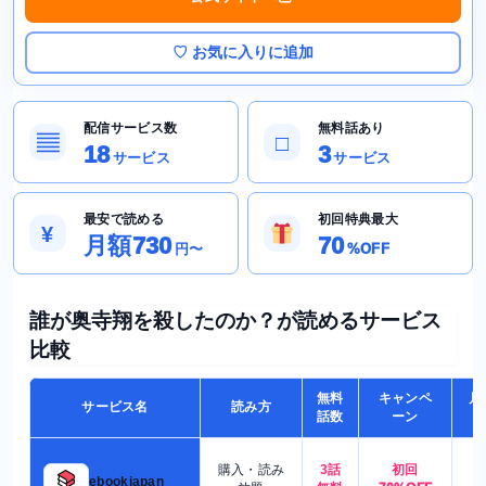
♡ お気に入りに追加
配信サービス数
無料話あり
▤
□
18
3
サービス
サービス
最安で読める
初回特典最大
¥
月額730
70
円〜
%OFF
誰が奥寺翔を殺したのか？が読めるサービス
比較
無料
キャンペ
月
サービス名
読み方
話数
ーン
購入・読み
3話
初回
7
ebookjapan