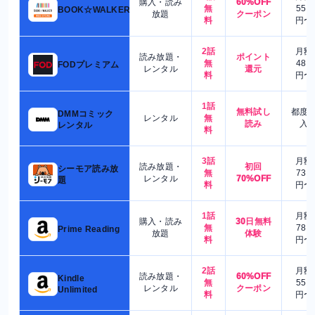
購入・読み
60%OFF
無
550
BOOK☆WALKER
放題
クーポン
料
円〜
2話
月額
読み放題・
ポイント
無
480
FODプレミアム
レンタル
還元
料
円〜
1話
無料試し
都度
DMMコミック
レンタル
無
読み
入
レンタル
料
3話
月額
読み放題・
初回
シーモア読み放
無
730
レンタル
70%OFF
題
料
円〜
1話
月額
購入・読み
30日無料
無
780
Prime Reading
放題
体験
料
円〜
2話
月額
読み放題・
60%OFF
Kindle
無
550
レンタル
クーポン
Unlimited
料
円〜