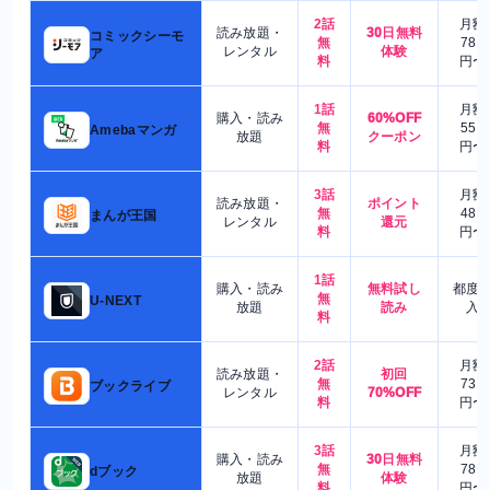
2話
月額
読み放題・
30日無料
コミックシーモ
無
780
レンタル
体験
ア
料
円〜
1話
月額
購入・読み
60%OFF
無
550
Amebaマンガ
放題
クーポン
料
円〜
3話
月額
読み放題・
ポイント
無
480
まんが王国
レンタル
還元
料
円〜
1話
購入・読み
無料試し
都度
無
U-NEXT
放題
読み
入
料
2話
月額
読み放題・
初回
無
730
ブックライブ
レンタル
70%OFF
料
円〜
3話
月額
購入・読み
30日無料
無
780
dブック
放題
体験
料
円〜