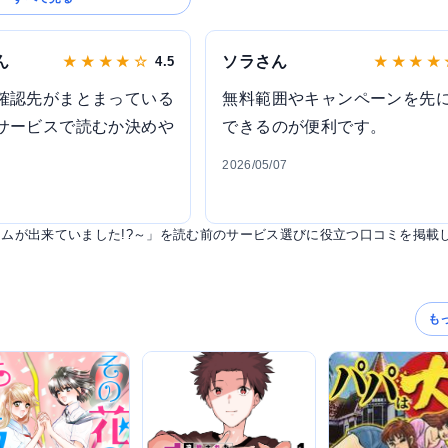
ん
ソラさん
★ ★ ★ ★ ☆
4.5
★ ★ ★ ★
確認先がまとまっている
無料範囲やキャンペーンを先
サービスで読むか決めや
できるのが便利です。
2026/05/07
ムが出来ていました!?～」を読む前のサービス選びに役立つ口コミを掲載
も