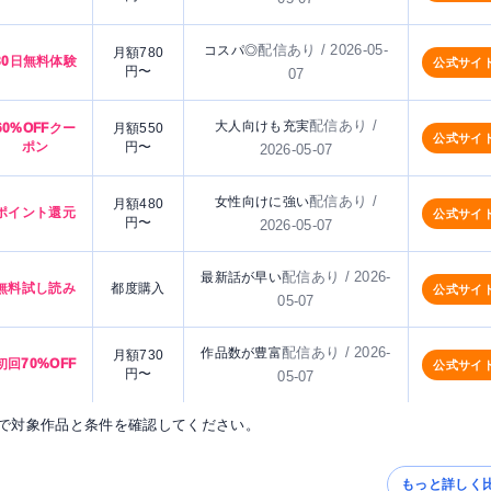
配信あり / 2026-05-
コスパ◎
月額780
30日無料体験
公式サイ
円〜
07
配信あり /
大人向けも充実
60%OFFクー
月額550
公式サイ
ポン
円〜
2026-05-07
配信あり /
女性向けに強い
月額480
ポイント還元
公式サイ
円〜
2026-05-07
配信あり / 2026-
最新話が早い
無料試し読み
都度購入
公式サイ
05-07
配信あり / 2026-
作品数が豊富
月額730
初回70%OFF
公式サイ
円〜
05-07
で対象作品と条件を確認してください。
もっと詳しく