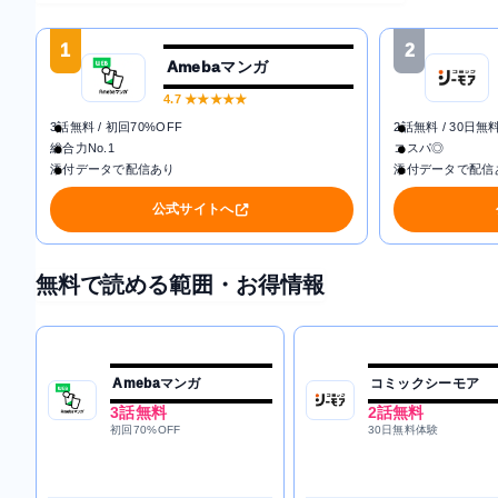
1
2
Amebaマンガ
4.7
★★★★★
3話無料 / 初回70%OFF
2話無料 / 30日無
総合力No.1
コスパ◎
添付データで配信あり
添付データで配信
公式サイトへ
無料で読める範囲・お得情報
Amebaマンガ
コミックシーモア
3話無料
2話無料
初回70%OFF
30日無料体験