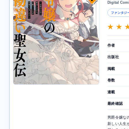
Digital Com
ファンタジ
★ ★ 
作者
出版社
掲載
巻数
連載
最終確認
男爵令嬢な
新しい人生