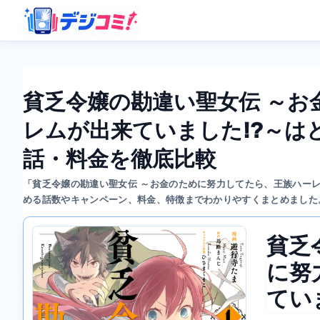
貧乏令嬢の勘違い聖女伝 ～お
レムが出来ていました!?～は
話・料金を徹底比較
「貧乏令嬢の勘違い聖女伝 ～お金のために努力してたら、王族ハーレ
める話数やキャンペーン、料金、特徴までわかりやすくまとめました
貧乏
に努
てい