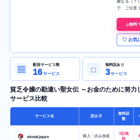
麗なる（？
で、ご注意
無料
♡ お気
配信サービス数
無料話あり
▤
□
16
3
サービス
サービス
貧乏令嬢の勘違い聖女伝 ～お金のために努力
サービス比較
無料話
サービス名
読み方
数
3話無
購入・読み放題
ebookjapan
料