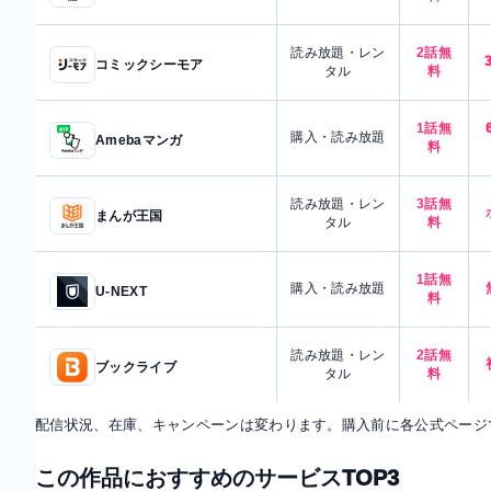
読み放題・レン
2話無
コミックシーモア
タル
料
1話無
購入・読み放題
Amebaマンガ
料
読み放題・レン
3話無
まんが王国
タル
料
1話無
購入・読み放題
U-NEXT
料
読み放題・レン
2話無
ブックライブ
タル
料
配信状況、在庫、キャンペーンは変わります。購入前に各公式ページ
この作品におすすめのサービスTOP3