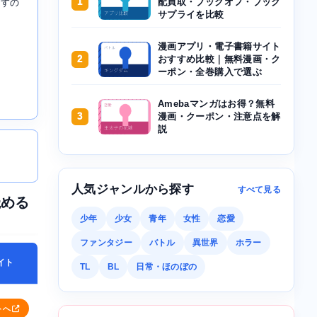
1
配買取・ブックオフ・ブック
ますの
サプライを比較
漫画アプリ・電子書籍サイト
2
おすすめ比較｜無料漫画・ク
ーポン・全巻購入で選ぶ
Amebaマンガはお得？無料
3
漫画・クーポン・注意点を解
説
人気ジャンルから探す
すべて見る
読める
少年
少女
青年
女性
恋愛
ファンタジー
バトル
異世界
ホラー
イト
TL
BL
日常・ほのぼの
トへ