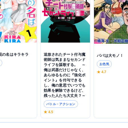
追放されたチート付与魔
花の名はキラキラ
パパは大モノ！
術師は気ままなセカンド
お色気
ライフを謳歌する。 ～
俺は武器だけじゃなく、
6
★ 4.7
あらゆるものに『強化ポ
イント』を付与できる
し、俺の意思でいつでも
効果を解除できるけど、
残った人たち大丈夫？～
バトル・アクション
★ 4.5