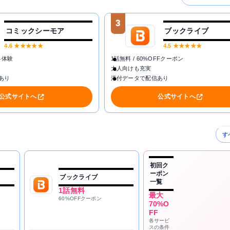
3
コミックシーモア
ブックライブ
4.6
★★★★★
4.5
★★★★★
料体験
1話無料 / 60%OFFクーポン
大人向けも充実
あり
添付データで配信あり
公式サイトへ
公式サイトへ
す
初回ク
ーポン
ブックライブ
一覧
1話無料
最大
60%OFFクーポン
70%O
FF
各サービ
スの条件