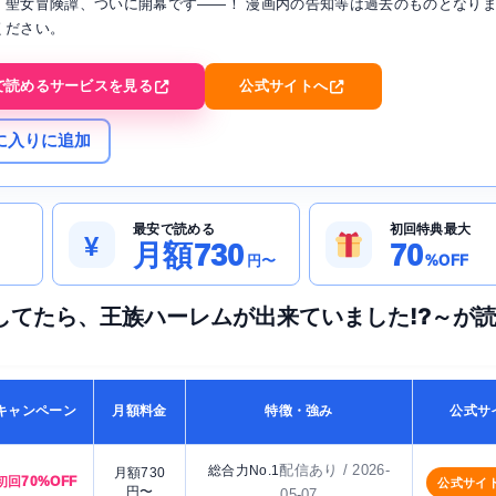
）聖女冒険譚、ついに開幕です――！ 漫画内の告知等は過去のものとなり
ください。
で読めるサービスを見る
公式サイトへ
に入りに追加
最安で読める
初回特典最大
¥
月額730
70
円〜
%OFF
してたら、王族ハーレムが出来ていました!?～が
キャンペーン
月額料金
特徴・強み
公式サ
配信あり / 2026-
総合力No.1
月額730
初回70%OFF
公式サイ
円〜
05-07