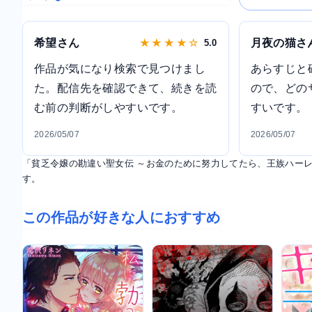
希望さん
月夜の猫さ
★ ★ ★ ★ ☆
5.0
作品が気になり検索で見つけまし
あらすじと
た。配信先を確認できて、続きを読
ので、どの
む前の判断がしやすいです。
すいです。
2026/05/07
2026/05/07
「貧乏令嬢の勘違い聖女伝 ～お金のために努力してたら、王族ハーレ
す。
この作品が好きな人におすすめ