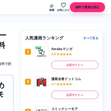
⌕
♡
無料で漫画を読む
検索
お気に入り
ー
人気漫画ランキング
すべて見る
料
Amebaマンガ
1
4.8 ★★★★★
無料で読
公式サイトへ
漫画全巻ドットコム
2
め
4.7 ★★★★★
来
公式サイトへ
コミックシーモア