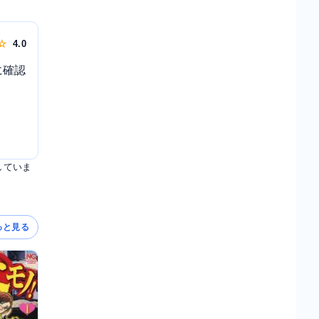
 ☆
4.0
に確認
していま
っと見る