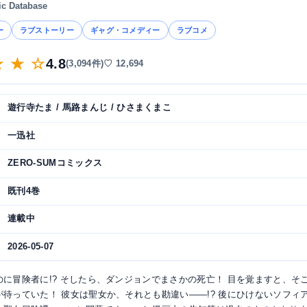
ic Database
ー
ラブストーリー
ギャグ・コメディー
ラブコメ
★ ★ ☆
4.8
(3,094件)
♡ 12,694
遊行寺たま / 馬路まんじ / ひさまくまこ
一迅社
ZERO-SUMコミックス
既刊4巻
連載中
2026-05-07
のに冒険者に!? そしたら、ダンジョンでまさかの死亡！ 目を覚ますと、そ
が待っていた！ 彼女は聖女か、それとも勘違い――!? 後にひけないソフィ