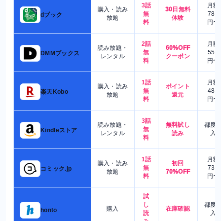
3話
月額
購入・読み
30日無料
無
780
dブック
放題
体験
料
円〜
2話
月額
読み放題・
60%OFF
無
550
DMMブックス
レンタル
クーポン
料
円〜
1話
月額
購入・読み
ポイント
無
480
楽天Kobo
放題
還元
料
円〜
3話
読み放題・
無料試し
都度
無
Kindleストア
レンタル
読み
入
料
1話
月額
購入・読み
初回
無
730
コミック.jp
放題
70%OFF
料
円〜
試
し
都度
購入
在庫確認
honto
読
入