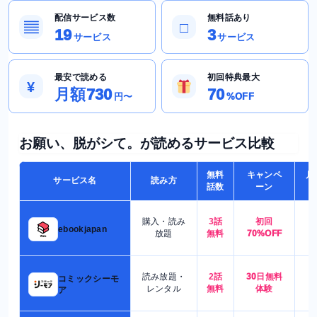
配信サービス数
無料話あり
▤
□
19
3
サービス
サービス
最安で読める
初回特典最大
¥
月額730
70
円〜
%OFF
お願い、脱がシて。が読めるサービス比較
無料
キャンペ
月
サービス名
読み方
話数
ーン
購入・読み
3話
初回
7
ebookjapan
放題
無料
70%OFF
読み放題・
2話
30日無料
コミックシーモ
7
レンタル
無料
体験
ア