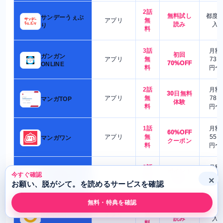
2話
無料試し
都度
サンデーうぇぶ
アプリ
無
読み
入
り
料
3話
月額
初回
ガンガン
アプリ
無
730
70%OFF
ONLINE
料
円〜
2話
月額
30日無料
アプリ
無
780
マンガTOP
体験
料
円〜
1話
月額
60%OFF
アプリ
無
550
マンガワン
クーポン
料
円〜
3話
月額
ポイント
今すぐ確認
アプリ
無
480
マンガUP!
×
還元
お願い、脱がシて。を読めるサービスを確認
料
円〜
無料・特典を確認
1話
無料試し
都度
アプリ
無
GANMA!
読み
入
料