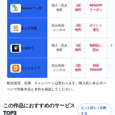
購入・読み
1話
60%OFF
5
Amebaマンガ
放題
無料
クーポン
読み放題・
3話
ポイント
4
まんが王国
レンタル
無料
還元
購入・読み
1話
無料試し
都
U-NEXT
放題
無料
読み
読み放題・
2話
初回
7
ブックライブ
レンタル
無料
70%OFF
配信状況、在庫、キャンペーンは変わります。購入前に各公式ペ
ージで対象作品と条件を確認してください。
この作品におすすめのサービス
もっと詳しく比較
TOP3
する