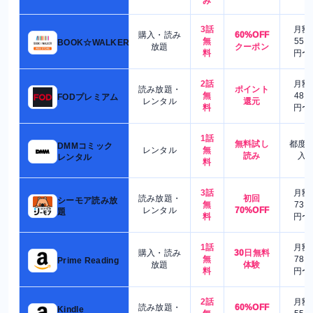
み
3話
月額
購入・読み
60%OFF
無
550
BOOK☆WALKER
放題
クーポン
料
円〜
2話
月額
読み放題・
ポイント
無
480
FODプレミアム
レンタル
還元
料
円〜
1話
無料試し
都度
DMMコミック
レンタル
無
読み
入
レンタル
料
3話
月額
読み放題・
初回
シーモア読み放
無
730
レンタル
70%OFF
題
料
円〜
1話
月額
購入・読み
30日無料
無
780
Prime Reading
放題
体験
料
円〜
2話
月額
読み放題・
60%OFF
Kindle