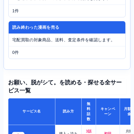
1件
読み終わった漫画を売る
宅配買取の対象商品、送料、査定条件を確認します。
0件
お願い、脱がシて。を読める・探せる全サー
ビス一覧
無
料
キャンペ
月額
サービス名
読み方
話
ーン
金
数
3話
月額
購入・読み
初回