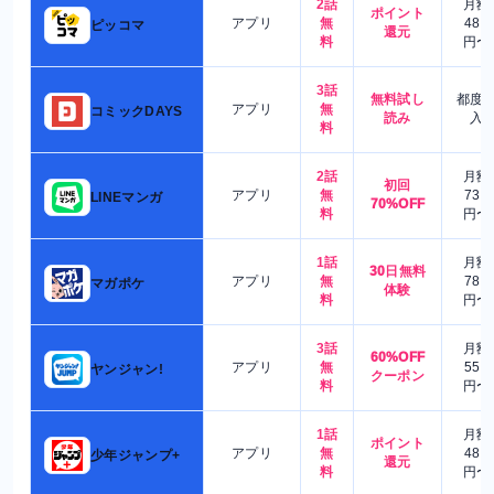
2話
月額
ポイント
アプリ
無
480
ピッコマ
還元
料
円〜
3話
無料試し
都度
アプリ
無
コミックDAYS
読み
入
料
2話
月額
初回
アプリ
無
730
LINEマンガ
70%OFF
料
円〜
1話
月額
30日無料
アプリ
無
780
マガポケ
体験
料
円〜
3話
月額
60%OFF
アプリ
無
550
ヤンジャン!
クーポン
料
円〜
1話
月額
ポイント
アプリ
無
480
少年ジャンプ+
還元
料
円〜