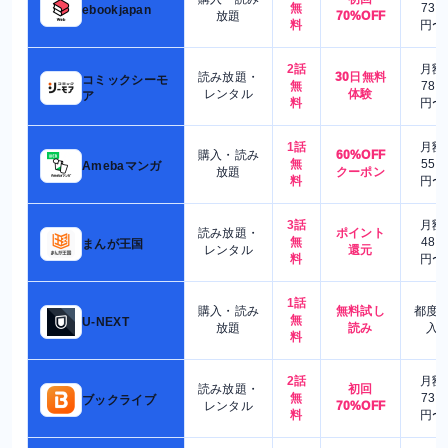
無
730
ebookjapan
放題
70%OFF
料
円〜
2話
月額
読み放題・
30日無料
コミックシーモ
無
780
レンタル
体験
ア
料
円〜
1話
月額
購入・読み
60%OFF
無
550
Amebaマンガ
放題
クーポン
料
円〜
3話
月額
読み放題・
ポイント
無
480
まんが王国
レンタル
還元
料
円〜
1話
購入・読み
無料試し
都度
無
U-NEXT
放題
読み
入
料
2話
月額
読み放題・
初回
無
730
ブックライブ
レンタル
70%OFF
料
円〜