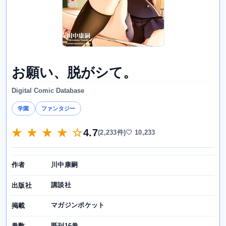
お願い、脱がシて。
Digital Comic Database
学園
ファンタジー
★ ★ ★ ★ ☆
4.7
(2,233件)
♡ 10,233
川中康嗣
作者
講談社
出版社
マガジンポケット
掲載
既刊16巻
巻数