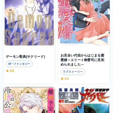
お見合い代役からはじまる蜜
デーモン聖典(サクリード)
愛婚～エリート御曹司に見初
SF･ファンタジー
められました～
★ 4.5
ラブストーリー
★ 4.3