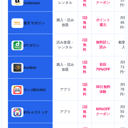
無
550
レンタル
クーポン
Unlimited
料
円〜
3話
月額
購入・読み
ポイント
無
480
楽天マガジン
放題
還元
料
円〜
2話
読み放題・
無料試し
都度
無
dマガジン
レンタル
読み
入
料
1話
月額
購入・読み
初回
無
730
Audible
放題
70%OFF
料
円〜
3話
月額
30日無料
アプリ
無
780
マンガBANG!
体験
料
円〜
1話
月額
60%OFF
アプリ
無
550
めちゃコミック
クーポン
料
円〜