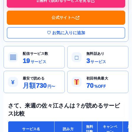
無料で読めるサービスを見る
公式サイトへ
♡ お気に入りに追加
配信サービス数
無料話あり
▤
□
19
3
サービス
サービス
最安で読める
初回特典最大
¥
月額730
70
円〜
%OFF
さて、来週の佐々江さんは？が読めるサービ
ス比較
無料
キャンペ
月
サービス名
読み方
話数
ーン