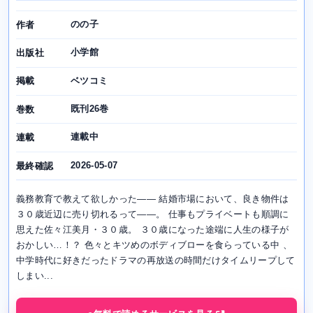
のの子
作者
小学館
出版社
ベツコミ
掲載
既刊26巻
巻数
連載中
連載
2026-05-07
最終確認
義務教育で教えて欲しかった―― 結婚市場において、良き物件は
３０歳近辺に売り切れるって――。 仕事もプライベートも順調に
思えた佐々江美月・３０歳。 ３０歳になった途端に人生の様子が
おかしい…！？ 色々とキツめのボディブローを食らっている中 、
中学時代に好きだったドラマの再放送の時間だけタイムリープして
しまい...