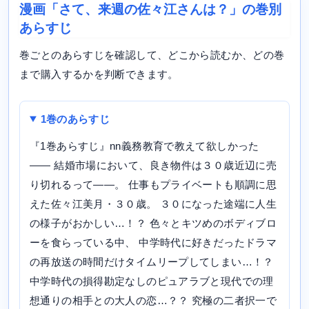
漫画「さて、来週の佐々江さんは？」の巻別
あらすじ
巻ごとのあらすじを確認して、どこから読むか、どの巻
まで購入するかを判断できます。
1巻のあらすじ
『1巻あらすじ』nn義務教育で教えて欲しかった
―― 結婚市場において、良き物件は３０歳近辺に売
り切れるって――。 仕事もプライベートも順調に思
えた佐々江美月・３０歳。 ３０になった途端に人生
の様子がおかしい…！？ 色々とキツめのボディブロ
ーを食らっている中、 中学時代に好きだったドラマ
の再放送の時間だけタイムリープしてしまい…！？
中学時代の損得勘定なしのピュアラブと現代での理
想通りの相手との大人の恋…？？ 究極の二者択一で