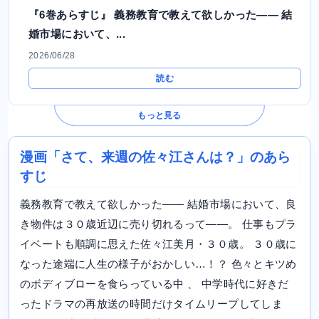
『6巻あらすじ』 義務教育で教えて欲しかった―― 結
婚市場において、...
2026/06/28
読む
もっと見る
漫画「さて、来週の佐々江さんは？」のあら
すじ
義務教育で教えて欲しかった―― 結婚市場において、良
き物件は３０歳近辺に売り切れるって――。 仕事もプラ
イベートも順調に思えた佐々江美月・３０歳。 ３０歳に
なった途端に人生の様子がおかしい…！？ 色々とキツめ
のボディブローを食らっている中 、 中学時代に好きだ
ったドラマの再放送の時間だけタイムリープしてしま