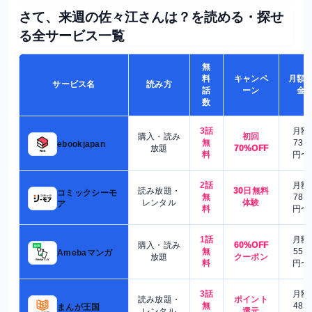
さて、来週の佐々江さんは？を読める・探せ
る全サービス一覧
無
料
キャンペ
月額
サービス名
読み方
話
ーン
金
数
3話
月額
購入・読み
初回
無
730
ebookjapan
放題
70%OFF
料
円〜
2話
月額
読み放題・
30日無料
コミックシーモ
無
780
レンタル
体験
ア
料
円〜
1話
月額
購入・読み
60%OFF
無
550
Amebaマンガ
放題
クーポン
料
円〜
3話
月額
読み放題・
ポイント
無
480
まんが王国
レンタル
還元