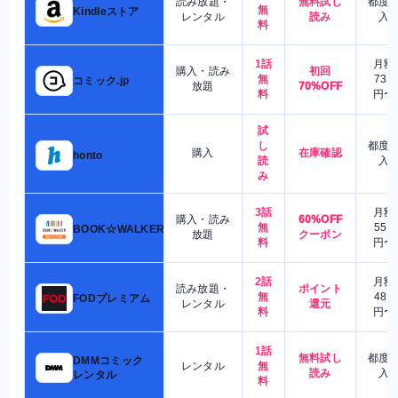
読み放題・
無料試し
都度
無
Kindleストア
レンタル
読み
入
料
1話
月額
購入・読み
初回
無
730
コミック.jp
放題
70%OFF
料
円〜
試
し
都度
購入
在庫確認
honto
読
入
み
3話
月額
購入・読み
60%OFF
無
550
BOOK☆WALKER
放題
クーポン
料
円〜
2話
月額
読み放題・
ポイント
無
480
FODプレミアム
レンタル
還元
料
円〜
1話
無料試し
都度
DMMコミック
レンタル
無
読み
入
レンタル
料