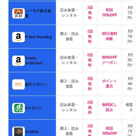
3話
月額
読み放題・
初回
シーモア読み放
無
730
レンタル
70%OFF
題
料
円〜
1話
月額
購入・読み
30日無料
無
780
Prime Reading
放題
体験
料
円〜
2話
月額
読み放題・
60%OFF
Kindle
無
550
レンタル
クーポン
Unlimited
料
円〜
3話
月額
購入・読み
ポイント
無
480
楽天マガジン
放題
還元
料
円〜
2話
読み放題・
無料試し
都度
無
dマガジン
レンタル
読み
入
料
1話
月額
購入・読み
初回
無
730
Audible
放題
70%OFF