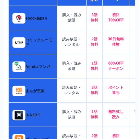
購入・読み
3話
初回
7
ebookjapan
放題
無料
70%OFF
読み放題・
2話
30日無料
コミックシーモ
7
レンタル
無料
体験
ア
購入・読み
1話
60%OFF
5
Amebaマンガ
放題
無料
クーポン
読み放題・
3話
ポイント
4
まんが王国
レンタル
無料
還元
購入・読み
1話
無料試し
都
U-NEXT
放題
無料
読み
読み放題・
2話
初回
7