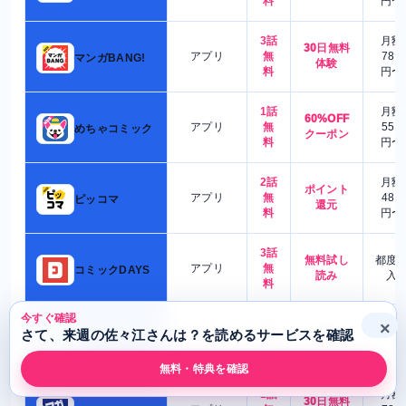
料
円〜
3話
月額
30日無料
アプリ
無
780
マンガBANG!
体験
料
円〜
1話
月額
60%OFF
アプリ
無
550
めちゃコミック
クーポン
料
円〜
2話
月額
ポイント
アプリ
無
480
ピッコマ
還元
料
円〜
3話
無料試し
都度
アプリ
無
コミックDAYS
読み
入
料
今すぐ確認
2話
月額
×
初回
さて、来週の佐々江さんは？を読めるサービスを確認
アプリ
無
730
LINEマンガ
70%OFF
料
円〜
無料・特典を確認
1話
月額
30日無料