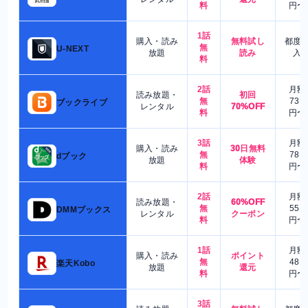
料
円〜
1話
購入・読み
無料試し
都度
無
U-NEXT
放題
読み
入
料
2話
月額
読み放題・
初回
無
730
ブックライブ
レンタル
70%OFF
料
円〜
3話
月額
購入・読み
30日無料
無
780
dブック
放題
体験
料
円〜
2話
月額
読み放題・
60%OFF
無
550
DMMブックス
レンタル
クーポン
料
円〜
1話
月額
購入・読み
ポイント
無
480
楽天Kobo
放題
還元
料
円〜
3話