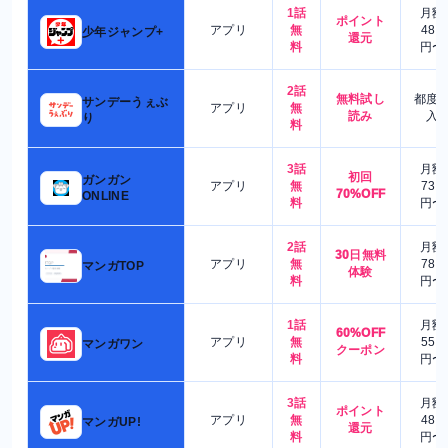
1話
月額
ポイント
アプリ
無
480
少年ジャンプ+
還元
料
円〜
2話
無料試し
都度
サンデーうぇぶ
アプリ
無
読み
入
り
料
3話
月額
初回
ガンガン
アプリ
無
730
70%OFF
ONLINE
料
円〜
2話
月額
30日無料
アプリ
無
780
マンガTOP
体験
料
円〜
1話
月額
60%OFF
アプリ
無
550
マンガワン
クーポン
料
円〜
3話
月額
ポイント
アプリ
無
480
マンガUP!
還元
料
円〜