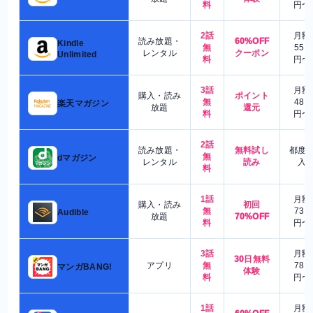
料
円〜
2話
月額
読み放題・
60%OFF
Kindle
無
550
レンタル
クーポン
Unlimited
料
円〜
3話
月額
購入・読み
ポイント
無
480
楽天マガジン
放題
還元
料
円〜
2話
読み放題・
無料試し
都度
無
dマガジン
レンタル
読み
入
料
1話
月額
購入・読み
初回
無
730
Audible
放題
70%OFF
料
円〜
3話
月額
30日無料
アプリ
無
780
マンガBANG!
体験
料
円〜
1話
月額