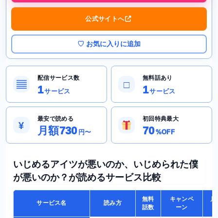
公式サイトへ
♡ お気に入りに追加
配信サービス数
無料話あり
▤
□
1
1
サービス
サービス
最安で読める
初回特典最大
¥
月額730
70
円〜
%OFF
いじめるアイツが悪いのか、いじめられた僕
が悪いのか？が読めるサービス比較
無料
キャンペ
月
サービス名
読み方
話数
ーン