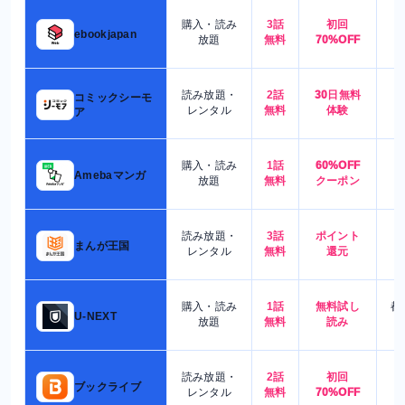
購入・読み
3話
初回
7
ebookjapan
放題
無料
70%OFF
読み放題・
2話
30日無料
コミックシーモ
7
レンタル
無料
体験
ア
購入・読み
1話
60%OFF
5
Amebaマンガ
放題
無料
クーポン
読み放題・
3話
ポイント
4
まんが王国
レンタル
無料
還元
購入・読み
1話
無料試し
都
U-NEXT
放題
無料
読み
読み放題・
2話
初回
7
ブックライブ
レンタル
無料
70%OFF