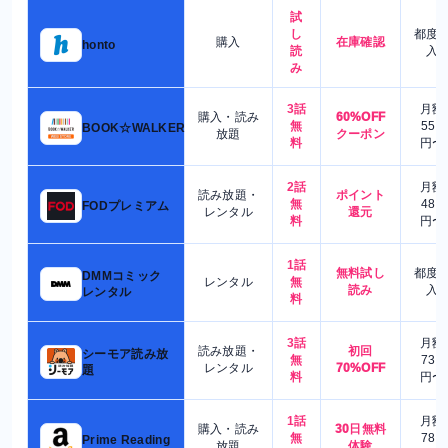
試
し
都度
購入
在庫確認
honto
読
入
み
3話
月額
購入・読み
60%OFF
無
550
BOOK☆WALKER
放題
クーポン
料
円〜
2話
月額
読み放題・
ポイント
無
480
FODプレミアム
レンタル
還元
料
円〜
1話
無料試し
都度
DMMコミック
レンタル
無
読み
入
レンタル
料
3話
月額
読み放題・
初回
シーモア読み放
無
730
レンタル
70%OFF
題
料
円〜
1話
月額
購入・読み
30日無料
無
780
Prime Reading
放題
体験