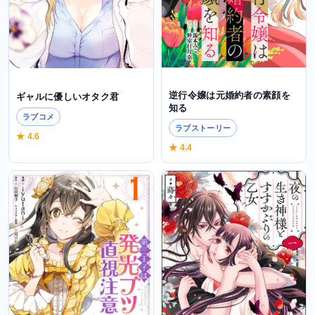
逆行令嬢は元婚約者の素顔を
ギャルに優しいオタク君
知る
ラブコメ
ラブストーリー
★ 4.6
★ 4.4