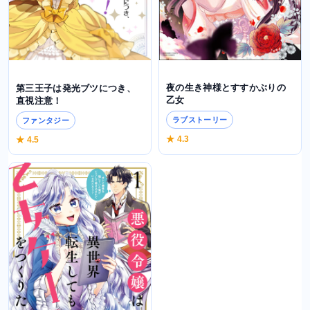
夜の生き神様とすすかぶりの
第三王子は発光ブツにつき、
乙女
直視注意！
ラブストーリー
ファンタジー
★ 4.3
★ 4.5