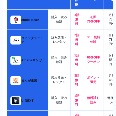
話
ーン
金
数
3話
月額
購入・読み
初回
無
730
ebookjapan
放題
70%OFF
料
円〜
2話
月額
読み放題・
30日無料
コミックシーモ
無
780
レンタル
体験
ア
料
円〜
1話
月額
購入・読み
60%OFF
無
550
Amebaマンガ
放題
クーポン
料
円〜
3話
月額
読み放題・
ポイント
無
480
まんが王国
レンタル
還元
料
円〜
1話
購入・読み
無料試し
都度
無
U-NEXT
放題
読み
入
料