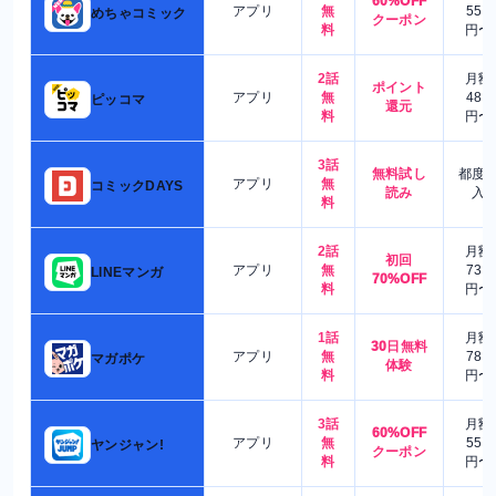
60%OFF
アプリ
無
550
めちゃコミック
クーポン
料
円〜
2話
月額
ポイント
アプリ
無
480
ピッコマ
還元
料
円〜
3話
無料試し
都度
アプリ
無
コミックDAYS
読み
入
料
2話
月額
初回
アプリ
無
730
LINEマンガ
70%OFF
料
円〜
1話
月額
30日無料
アプリ
無
780
マガポケ
体験
料
円〜
3話
月額
60%OFF
アプリ
無
550
ヤンジャン!
クーポン
料
円〜