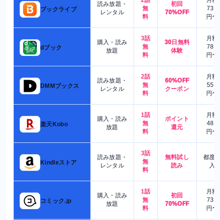
2話
月額
読み放題・
初回
無
730
ブックライブ
レンタル
70%OFF
料
円〜
3話
月額
購入・読み
30日無料
無
780
dブック
放題
体験
料
円〜
2話
月額
読み放題・
60%OFF
無
550
DMMブックス
レンタル
クーポン
料
円〜
1話
月額
購入・読み
ポイント
無
480
楽天Kobo
放題
還元
料
円〜
3話
読み放題・
無料試し
都度
無
Kindleストア
レンタル
読み
入
料
1話
月額
購入・読み
初回
無
730
コミック.jp
放題
70%OFF
料
円〜