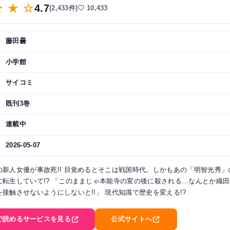
★ ★ ☆
4.7
(2,433件)
♡ 10,433
藤田曇
小学館
サイコミ
既刊3巻
連載中
2026-05-07
の新人女優が事故死!! 目覚めるとそこは戦国時代。しかもあの「明智光秀」
に転生していて!? 「このままじゃ本能寺の変の後に殺される…なんとか織
接触させないようにしないと!!」 現代知識で歴史を変える!?
で読めるサービスを見る
公式サイトへ