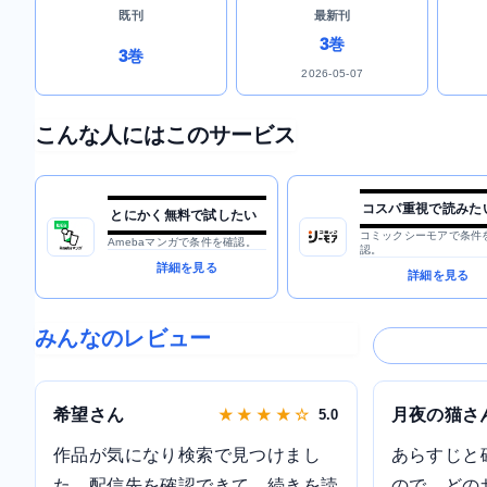
既刊
最新刊
3巻
3巻
2026-05-07
こんな人にはこのサービス
コスパ重視で読みた
とにかく無料で試したい
コミックシーモアで条件
Amebaマンガで条件を確認。
認。
詳細を見る
詳細を見る
みんなのレビュー
希望さん
月夜の猫さ
★ ★ ★ ★ ☆
5.0
作品が気になり検索で見つけまし
あらすじと
た。配信先を確認できて、続きを読
ので、どの