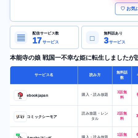
♡ お気
配信サービス数
無料話あり
▤
□
17
3
サービス
サービス
本能寺の娘 戦国一不幸な姫に転生しましたが
無料話
サービス名
読み方
数
3話無
購入・読み放題
ebookjapan
料
読み放題・レン
2話無
コミックシーモア
タル
料
1話無
購入・読み放題