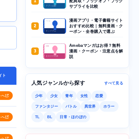
1
配買取・ブックオフ・ブック
サプライを比較
漫画アプリ・電子書籍サイト
2
おすすめ比較｜無料漫画・ク
ーポン・全巻購入で選ぶ
Amebaマンガはお得？無料
3
漫画・クーポン・注意点を解
説
イト
人気ジャンルから探す
すべて見る
トへ
少年
少女
青年
女性
恋愛
ファンタジー
バトル
異世界
ホラー
TL
BL
日常・ほのぼの
トへ
トへ