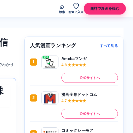
⌕
♡
無料で漫画を読む
検索
お気に入り
信
人気漫画ランキング
すべて見る
Amebaマンガ
1
でわかり
4.8 ★★★★★
公式サイトへ
ま
漫画全巻ドットコム
2
4.7 ★★★★★
公式サイトへ
コミックシーモア