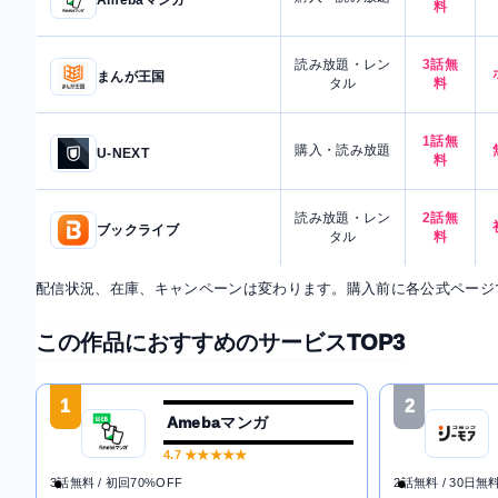
Amebaマンガ
料
読み放題・レン
3話無
まんが王国
タル
料
1話無
購入・読み放題
U-NEXT
料
読み放題・レン
2話無
ブックライブ
タル
料
配信状況、在庫、キャンペーンは変わります。購入前に各公式ページ
この作品におすすめのサービスTOP3
1
2
Amebaマンガ
4.7
★★★★★
3話無料 / 初回70%OFF
2話無料 / 30日無