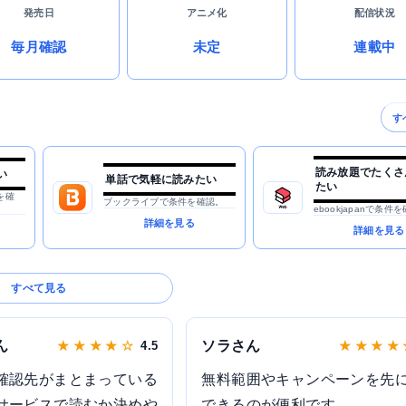
発売日
アニメ化
配信状況
毎月確認
未定
連載中
す
読み放題でたくさ
い
単話で気軽に読みたい
たい
を確
ブックライブで条件を確認。
ebookjapanで条件
詳細を見る
詳細を見る
すべて見る
ん
ソラさん
★ ★ ★ ★ ☆
4.5
★ ★ ★ ★
確認先がまとまっている
無料範囲やキャンペーンを先
サービスで読むか決めや
できるのが便利です。