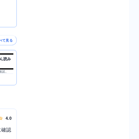
べて見る
ん読み
を確認。
 ☆
4.0
に確認