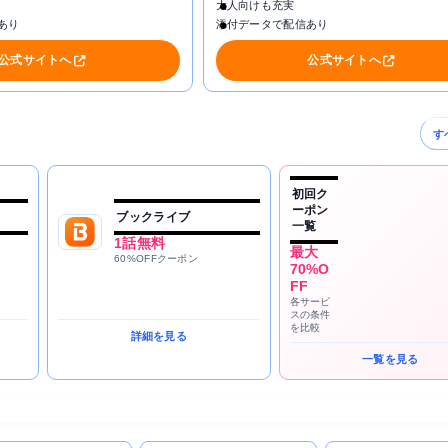
大人向けも充実
あり
添付データで配信あり
公式サイトへ
公式サイトへ
す
初回ク
ーポン
ブックライブ
一覧
1話無料
最大
60%OFFクーポン
70%O
FF
各サービ
スの条件
を比較
詳細を見る
一覧を見る