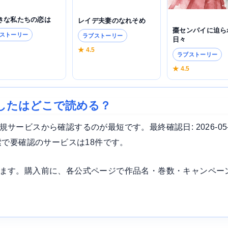
きな私たちの恋は
レイデ夫妻のなれそめ
棗センパイに迫ら
ストーリー
ラブストーリー
日々
5
★ 4.5
ラブストーリー
★ 4.5
したはどこで読める？
ービスから確認するのが最短です。最終確認日: 2026-05
索で要確認のサービスは18件です。
ます。購入前に、各公式ページで作品名・巻数・キャンペー