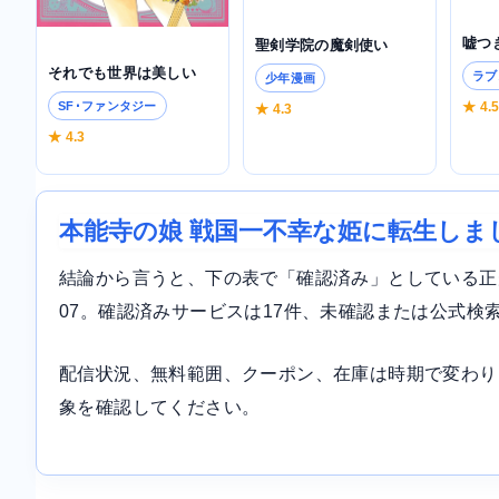
嘘つ
聖剣学院の魔剣使い
それでも世界は美しい
ラブ
少年漫画
SF･ファンタジー
★ 4.
★ 4.3
★ 4.3
本能寺の娘 戦国一不幸な姫に転生しま
結論から言うと、下の表で「確認済み」としている正規サ
07。確認済みサービスは17件、未確認または公式検
配信状況、無料範囲、クーポン、在庫は時期で変わり
象を確認してください。