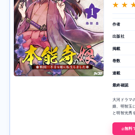
★ ★ 
作者
出版社
掲載
巻数
連載
最終確認
大河ドラマ
娘、明智玉
と明智光秀を
無料