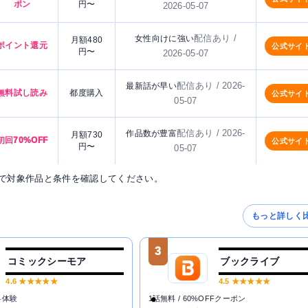
ポン
円〜
2026-05-07
配信あり /
女性向けに強い
月額480
ポイント還元
公式サイ
円〜
2026-05-07
配信あり / 2026-
最新話が早い
無料試し読み
都度購入
公式サイ
05-07
配信あり / 2026-
作品数が豊富
月額730
初回70%OFF
公式サイ
円〜
05-07
で対象作品と条件を確認してください。
もっと詳しく
3
コミックシーモア
ブックライブ
4.6
★★★★★
4.5
★★★★★
料体験
1話無料 / 60%OFFクーポン