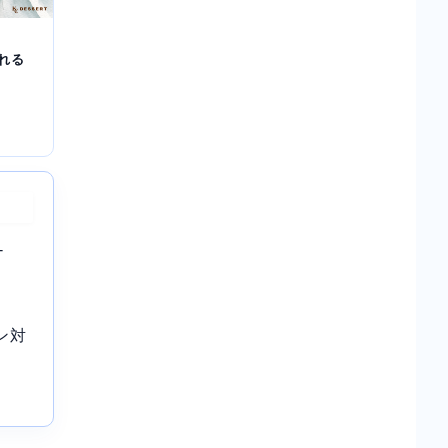
れる
-
ン対