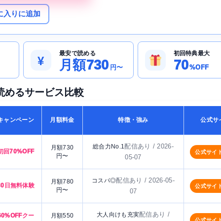
に入りに追加
最安で読める
初回特典最大
¥
月額730
70
円〜
%OFF
読めるサービス比較
キャンペーン
月額料金
特徴・強み
公式サ
配信あり / 2026-
総合力No.1
月額730
初回70%OFF
公式サイ
円〜
05-07
配信あり / 2026-05-
コスパ◎
月額780
30日無料体験
公式サイ
円〜
07
配信あり /
大人向けも充実
60%OFFクー
月額550
公式サイ