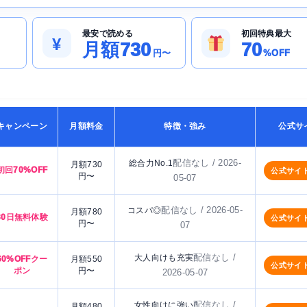
最安で読める
初回特典最大
¥
月額730
70
円〜
%OFF
キャンペーン
月額料金
特徴・強み
公式サ
配信なし / 2026-
総合力No.1
月額730
初回70%OFF
公式サイ
円〜
05-07
配信なし / 2026-05-
コスパ◎
月額780
30日無料体験
公式サイ
円〜
07
配信なし /
大人向けも充実
60%OFFクー
月額550
公式サイ
ポン
円〜
2026-05-07
配信なし /
女性向けに強い
月額480