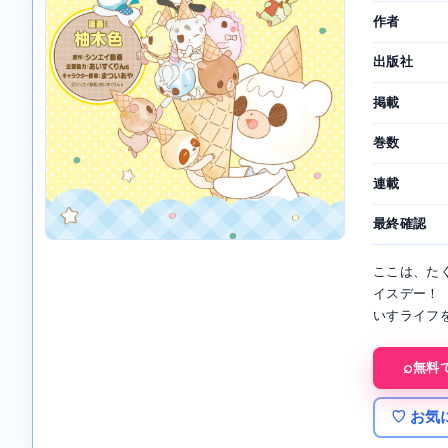
作者
出版社
掲載
巻数
連載
最終確認
ここは、た
イスデー！
いすライフ
無料
♡ お気