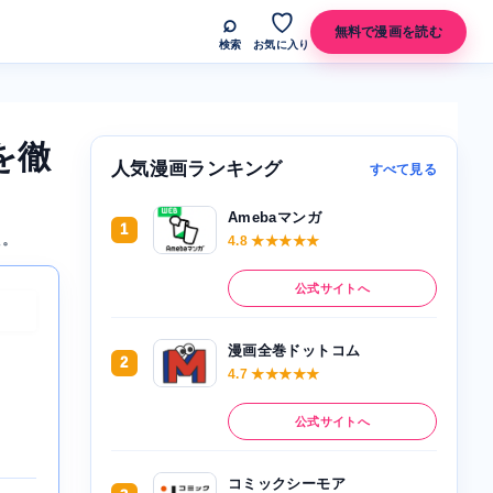
⌕
♡
無料で漫画を読む
検索
お気に入り
を徹
人気漫画ランキング
すべて見る
Amebaマンガ
1
た。
4.8 ★★★★★
公式サイトへ
漫画全巻ドットコム
2
4.7 ★★★★★
公式サイトへ
コミックシーモア