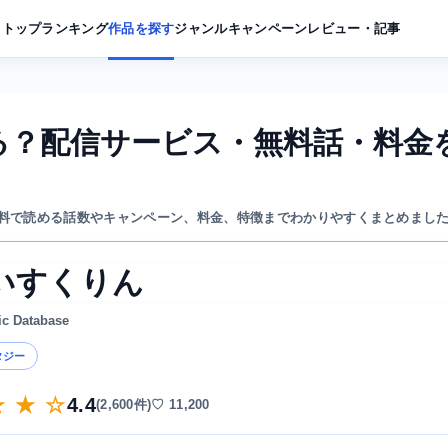
トップ
ランキング
作品を探す
ジャンル
キャンペーン
レビュー・記事
める？配信サービス・無料話・料金
無料で読める話数やキャンペーン、料金、特徴までわかりやすくまとめまし
あいすくりん
ic Database
タジー
★ ★ ☆
4.4
(2,600件)
♡ 11,200