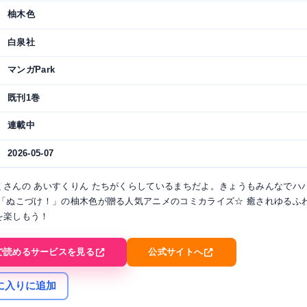
柚木色
白泉社
マンガPark
既刊1巻
連載中
2026-05-07
くさんの あいすくりん たちがくらしているまちだよ。きょうもみんなでハ
 「ぬこづけ！」の柚木色が贈る人気アニメのコミカライズ☆ 癒されゆるふ
を楽しもう！
で読めるサービスを見る
公式サイトへ
に入りに追加