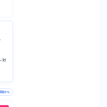
-
ン対
新話から