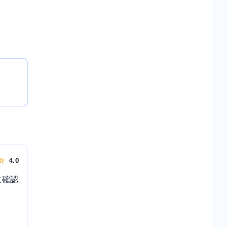
 ☆
4.0
に確認