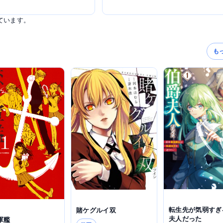
ています。
も
転生先が気弱すぎ
賭ケグルイ双
夫人だった
軍艦