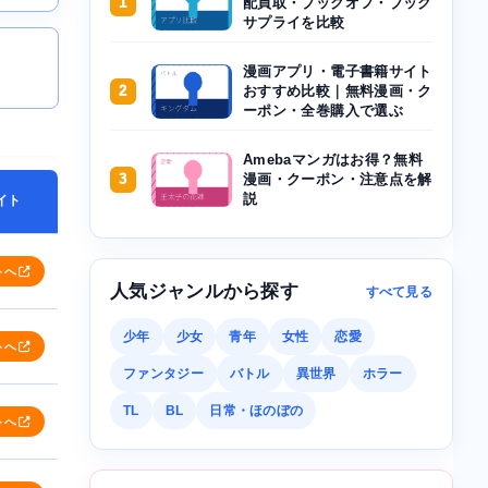
1
配買取・ブックオフ・ブック
サプライを比較
漫画アプリ・電子書籍サイト
2
おすすめ比較｜無料漫画・ク
ーポン・全巻購入で選ぶ
Amebaマンガはお得？無料
3
漫画・クーポン・注意点を解
説
イト
トへ
人気ジャンルから探す
すべて見る
少年
少女
青年
女性
恋愛
トへ
ファンタジー
バトル
異世界
ホラー
TL
BL
日常・ほのぼの
トへ