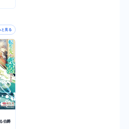
っと見る
る伯爵