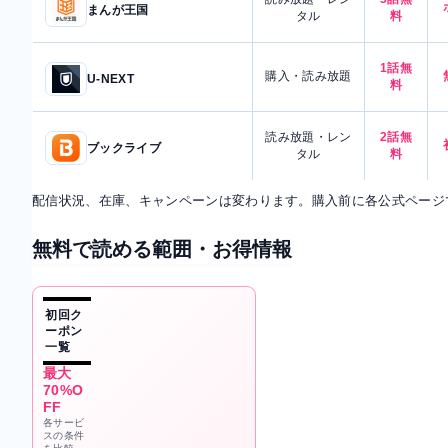
まんが王国
タル
料
1話無
購入・読み放題
U-NEXT
料
読み放題・レン
2話無
ブックライブ
タル
料
配信状況、在庫、キャンペーンは変わります。購入前に各公式ページ
無料で読める範囲・お得情報
初回ク
ーポン
一覧
最大
70%O
FF
各サービ
スの条件