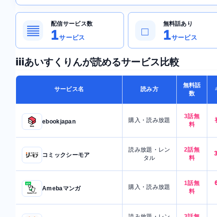
配信サービス数
無料話あり
▤
□
1
1
サービス
サービス
iiiあいすくりんが読めるサービス比較
無料話
サービス名
読み方
数
3話無
購入・読み放題
ebookjapan
料
読み放題・レン
2話無
コミックシーモア
タル
料
1話無
購入・読み放題
Amebaマンガ
料
読み放題・レン
3話無