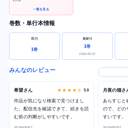
を比較
一覧を見る
巻数・単行本情報
既刊
最新刊
1巻
1巻
2026-05-07
みんなのレビュー
希望さん
月夜の猫さ
★ ★ ★ ★ ☆
5.0
作品が気になり検索で見つけまし
あらすじと
た。配信先を確認できて、続きを読
ので、どの
む前の判断がしやすいです。
すいです。
2026/05/07
2026/05/07