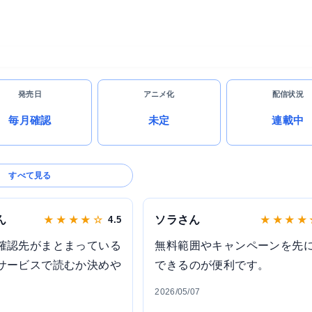
発売日
アニメ化
配信状況
毎月確認
未定
連載中
すべて見る
ん
ソラさん
★ ★ ★ ★ ☆
4.5
★ ★ ★ ★
確認先がまとまっている
無料範囲やキャンペーンを先
サービスで読むか決めや
できるのが便利です。
2026/05/07