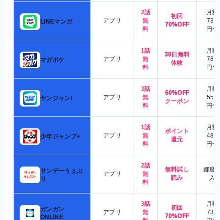
2話
月額
初回
アプリ
無
730
LINEマンガ
70%OFF
料
円〜
1話
月額
30日無料
アプリ
無
780
マガポケ
体験
料
円〜
3話
月額
60%OFF
アプリ
無
550
ヤンジャン!
クーポン
料
円〜
1話
月額
ポイント
アプリ
無
480
少年ジャンプ+
還元
料
円〜
2話
無料試し
都度
サンデーうぇぶ
アプリ
無
読み
入
り
料
3話
月額
初回
ガンガン
アプリ
無
730
70%OFF
ONLINE