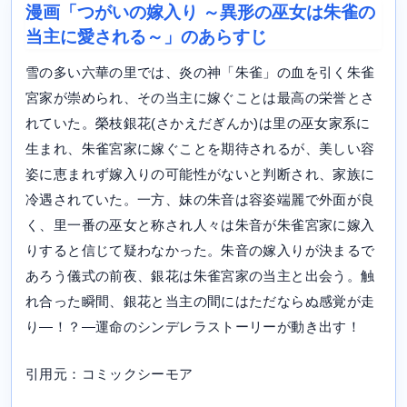
漫画「つがいの嫁入り ～異形の巫女は朱雀の
当主に愛される～」のあらすじ
雪の多い六華の里では、炎の神「朱雀」の血を引く朱雀
宮家が崇められ、その当主に嫁ぐことは最高の栄誉とさ
れていた。榮枝銀花(さかえだぎんか)は里の巫女家系に
生まれ、朱雀宮家に嫁ぐことを期待されるが、美しい容
姿に恵まれず嫁入りの可能性がないと判断され、家族に
冷遇されていた。一方、妹の朱音は容姿端麗で外面が良
く、里一番の巫女と称され人々は朱音が朱雀宮家に嫁入
りすると信じて疑わなかった。朱音の嫁入りが決まるで
あろう儀式の前夜、銀花は朱雀宮家の当主と出会う。触
れ合った瞬間、銀花と当主の間にはただならぬ感覚が走
り―！？―運命のシンデレラストーリーが動き出す！
引用元：コミックシーモア