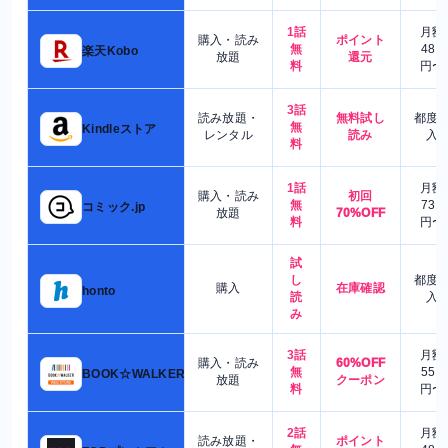
1話
月額
購入・読み
ポイント
無
480
楽天Kobo
放題
還元
料
円〜
3話
読み放題・
無料試し
都度
無
Kindleストア
レンタル
読み
入
料
1話
月額
購入・読み
初回
無
730
コミック.jp
放題
70%OFF
料
円〜
試
し
都度
購入
在庫確認
honto
読
入
み
3話
月額
購入・読み
60%OFF
無
550
BOOK☆WALKER
放題
クーポン
料
円〜
2話
月額
読み放題・
ポイント