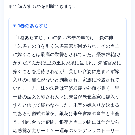
まで購入するかを判断できます。
1巻のあらすじ
『1巻あらすじ』nnの多い六華の里では、炎の神
「朱雀」の血を引く朱雀宮家が崇められ、その当主
に嫁ぐことは最高の栄誉とされていた。榮枝銀花(さ
かえだぎんか)は里の巫女家系に生まれ、朱雀宮家に
嫁ぐことを期待されるが、美しい容姿に恵まれず嫁
入りの可能性がないと判断され、家族に冷遇されて
いた。一方、妹の朱音は容姿端麗で外面が良く、里
一番の巫女と称され人々は朱音が朱雀宮家に嫁入り
すると信じて疑わなかった。朱音の嫁入りが決まる
であろう儀式の前夜、銀花は朱雀宮家の当主と出会
う。触れ合った瞬間、銀花と当主の間にはただなら
ぬ感覚が走り―！？―運命のシンデレラストーリー