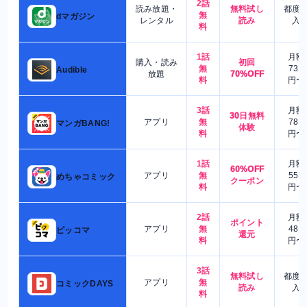
2話
読み放題・
無料試し
都度
無
dマガジン
レンタル
読み
入
料
1話
月額
購入・読み
初回
無
730
Audible
放題
70%OFF
料
円〜
3話
月額
30日無料
アプリ
無
780
マンガBANG!
体験
料
円〜
1話
月額
60%OFF
アプリ
無
550
めちゃコミック
クーポン
料
円〜
2話
月額
ポイント
アプリ
無
480
ピッコマ
還元
料
円〜
3話
無料試し
都度
アプリ
無
コミックDAYS
読み
入
料