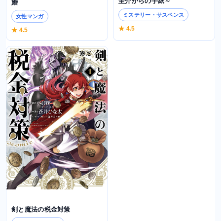
圭介からの手紙～
婚
ミステリー・サスペンス
女性マンガ
★ 4.5
★ 4.5
剣と魔法の税金対策