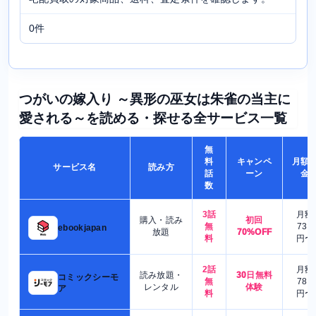
0件
つがいの嫁入り ～異形の巫女は朱雀の当主に
愛される～を読める・探せる全サービス一覧
無
料
キャンペ
月額
サービス名
読み方
話
ーン
金
数
3話
月額
購入・読み
初回
無
730
ebookjapan
放題
70%OFF
料
円〜
2話
月額
読み放題・
30日無料
コミックシーモ
無
780
レンタル
体験
ア
料
円〜