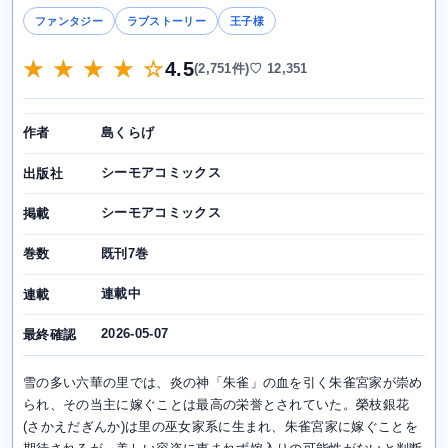
ファンタジー
ラブストーリー
王子様
★ ★ ★ ★ ☆
4.5
(2,751件)
♡ 12,351
島くらげ
作者
シーモアコミックス
出版社
シーモアコミックス
掲載
既刊7巻
巻数
連載中
連載
2026-05-07
最終確認
雪の多い六華の里では、炎の神「朱雀」の血を引く朱雀宮家が崇め
られ、その当主に嫁ぐことは最高の栄誉とされていた。榮枝銀花
(さかえだぎんか)は里の巫女家系に生まれ、朱雀宮家に嫁ぐことを