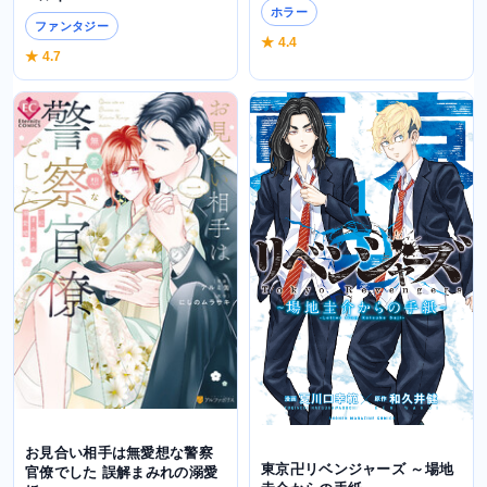
ホラー
ファンタジー
★ 4.4
★ 4.7
お見合い相手は無愛想な警察
東京卍リベンジャーズ ～場地
官僚でした 誤解まみれの溺愛