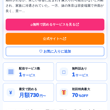
期待されるが、美しい容姿に恵まれず嫁入りの可能性がないと判断
され、家族に冷遇されていた。一方、妹の朱音は容姿端麗で外面が
良く、里一...
無料で読めるサービスを見る
公式サイトへ
♡ お気に入りに追加
配信サービス数
無料話あり
▤
□
1
1
サービス
サービス
最安で読める
初回特典最大
¥
月額730
70
円〜
%OFF