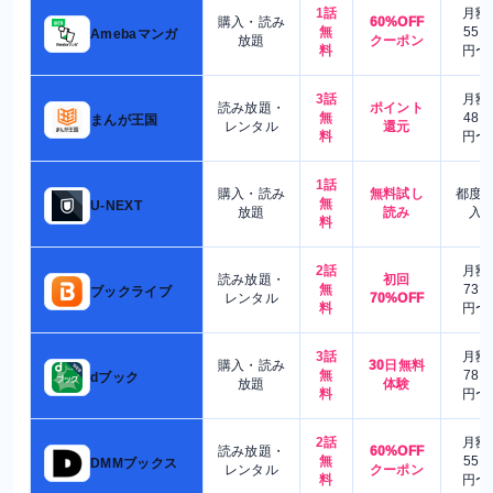
1話
月額
購入・読み
60%OFF
無
550
Amebaマンガ
放題
クーポン
料
円〜
3話
月額
読み放題・
ポイント
無
480
まんが王国
レンタル
還元
料
円〜
1話
購入・読み
無料試し
都度
無
U-NEXT
放題
読み
入
料
2話
月額
読み放題・
初回
無
730
ブックライブ
レンタル
70%OFF
料
円〜
3話
月額
購入・読み
30日無料
無
780
dブック
放題
体験
料
円〜
2話
月額
読み放題・
60%OFF
無
550
DMMブックス
レンタル
クーポン
料
円〜