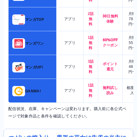
料
円〜
2話
月額
30日無料
アプリ
無
780
マンガTOP
体験
料
円〜
1話
月額
60%OFF
アプリ
無
550
マンガワン
クーポン
料
円〜
3話
月額
ポイント
アプリ
無
480
マンガUP!
還元
料
円〜
1話
無料試し
都度
アプリ
無
GANMA!
読み
入
料
配信状況、在庫、キャンペーンは変わります。購入前に各公式ペ
ージで対象作品と条件を確認してください。