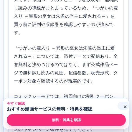
し読みの導線がまとまっているため、「つがいの嫁
入り ～異形の巫女は朱雀の当主に愛される～」を
買う前に評判や収録巻を確認しやすいのが強みで
す。
「つがいの嫁入り ～異形の巫女は朱雀の当主に愛
される～」については、添付データで配信あり。全
巻無料と決めつけるのではなく、まず公式作品ペー
ジで無料試し読みの範囲、配信巻数、販売形式、ク
ーポン対象を確認するのが現実的です。
コミックシーモアでは、初回向けの割引クーポン、
今すぐ確認
ポイント施策、レビュー投稿系のキャンペーンなど
×
おすすめ漫画サービスの無料・特典を確認
が行われることがあります。ただし内容は時期で変
無料・特典を確認
わるため、古い割引率を前提にせず、購入直前に公
式のキャンペーン条件を見てください。