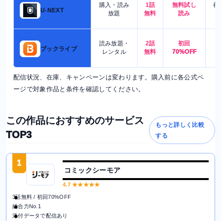
購入・読み
1話
無料試し
都
U-NEXT
放題
無料
読み
読み放題・
2話
初回
7
ブックライブ
レンタル
無料
70%OFF
配信状況、在庫、キャンペーンは変わります。購入前に各公式ペ
ージで対象作品と条件を確認してください。
この作品におすすめのサービス
もっと詳しく比較
TOP3
する
1
コミックシーモア
4.7
★★★★★
3話無料 / 初回70%OFF
総合力No.1
添付データで配信あり