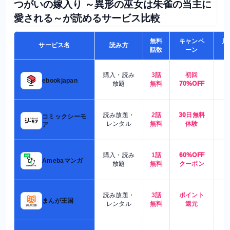
つがいの嫁入り ～異形の巫女は朱雀の当主に
愛される～が読めるサービス比較
無料
キャンペ
月
サービス名
読み方
話数
ーン
購入・読み
3話
初回
7
ebookjapan
放題
無料
70%OFF
読み放題・
2話
30日無料
コミックシーモ
7
レンタル
無料
体験
ア
購入・読み
1話
60%OFF
5
Amebaマンガ
放題
無料
クーポン
読み放題・
3話
ポイント
4
まんが王国
レンタル
無料
還元