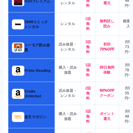
無
480
FODプレミアム
レンタル
還元
料
円〜
1話
無料試し
都度
DMMコミック
レンタル
無
読み
入
レンタル
料
3話
月額
読み放題・
初回
シーモア読み放
無
730
レンタル
70%OFF
題
料
円〜
1話
月額
購入・読み
30日無料
無
780
Prime Reading
放題
体験
料
円〜
2話
月額
読み放題・
60%OFF
Kindle
無
550
レンタル
クーポン
Unlimited
料
円〜
3話
月額
購入・読み
ポイント
無
480
楽天マガジン
放題
還元
料
円〜