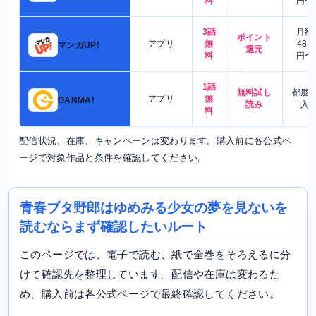
料
円〜
3話
月額
ポイント
アプリ
無
480
マンガUP!
還元
料
円〜
1話
無料試し
都度
アプリ
無
GANMA!
読み
入
料
配信状況、在庫、キャンペーンは変わります。購入前に各公式ペ
ージで対象作品と条件を確認してください。
青春ブタ野郎はゆめみる少女の夢を見ないを
読むならまず確認したいルート
このページでは、電子で読む、紙で全巻をそろえるに分
けて確認先を整理しています。配信や在庫は変わるた
め、購入前は各公式ページで最終確認してください。