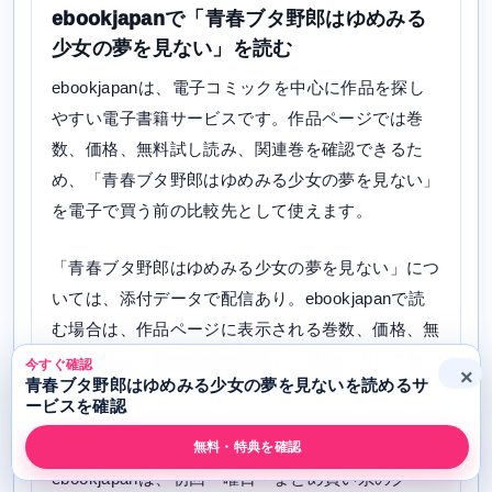
ebookjapanで「青春ブタ野郎はゆめみる
少女の夢を見ない」を読む
ebookjapanは、電子コミックを中心に作品を探し
やすい電子書籍サービスです。作品ページでは巻
数、価格、無料試し読み、関連巻を確認できるた
め、「青春ブタ野郎はゆめみる少女の夢を見ない」
を電子で買う前の比較先として使えます。
「青春ブタ野郎はゆめみる少女の夢を見ない」につ
いては、添付データで配信あり。ebookjapanで読
む場合は、作品ページに表示される巻数、価格、無
料試し読み、購入形式を確認し、必要に応じて他サ
今すぐ確認
×
青春ブタ野郎はゆめみる少女の夢を見ないを読めるサ
ービスの価格やクーポン条件とも比較してくださ
ービスを確認
い。
無料・特典を確認
ebookjapanは、初回・曜日・まとめ買い系のクー