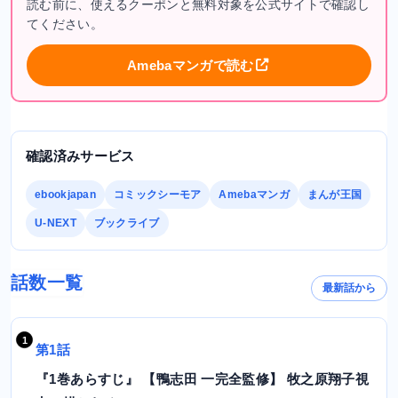
読む前に、使えるクーポンと無料対象を公式サイトで確認し
てください。
Amebaマンガで読む
確認済みサービス
ebookjapan
コミックシーモア
Amebaマンガ
まんが王国
U-NEXT
ブックライブ
話数一覧
最新話から
第1話
『1巻あらすじ』 【鴨志田 一完全監修】 牧之原翔子視