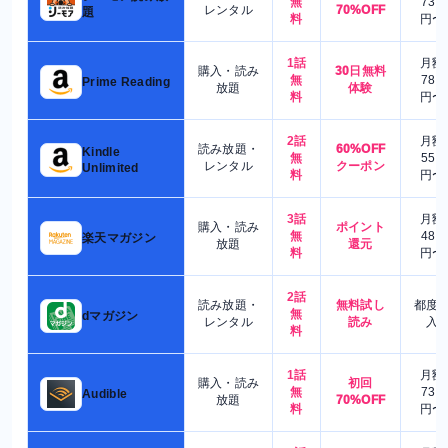
無
730
レンタル
70%OFF
題
料
円〜
1話
月額
購入・読み
30日無料
無
780
Prime Reading
放題
体験
料
円〜
2話
月額
読み放題・
60%OFF
Kindle
無
550
レンタル
クーポン
Unlimited
料
円〜
3話
月額
購入・読み
ポイント
無
480
楽天マガジン
放題
還元
料
円〜
2話
読み放題・
無料試し
都度
無
dマガジン
レンタル
読み
入
料
1話
月額
購入・読み
初回
無
730
Audible
放題
70%OFF
料
円〜