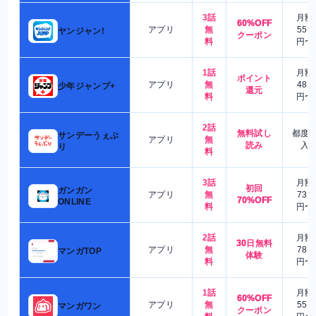
3話
月額
60%OFF
アプリ
無
550
ヤンジャン!
クーポン
料
円〜
1話
月額
ポイント
アプリ
無
480
少年ジャンプ+
還元
料
円〜
2話
無料試し
都度
サンデーうぇぶ
アプリ
無
読み
入
り
料
3話
月額
初回
ガンガン
アプリ
無
730
70%OFF
ONLINE
料
円〜
2話
月額
30日無料
アプリ
無
780
マンガTOP
体験
料
円〜
1話
月額
60%OFF
アプリ
無
550
マンガワン
クーポン