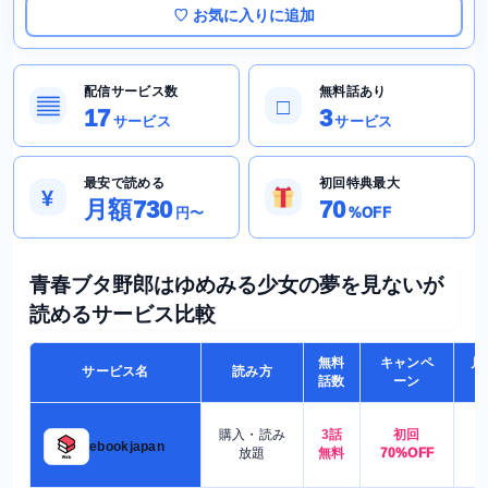
♡ お気に入りに追加
配信サービス数
無料話あり
▤
□
17
3
サービス
サービス
最安で読める
初回特典最大
¥
月額730
70
円〜
%OFF
青春ブタ野郎はゆめみる少女の夢を見ないが
読めるサービス比較
無料
キャンペ
月
サービス名
読み方
話数
ーン
購入・読み
3話
初回
7
ebookjapan
放題
無料
70%OFF