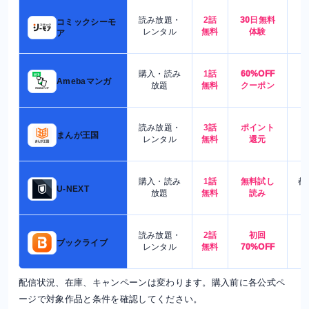
読み放題・
2話
30日無料
コミックシーモ
7
レンタル
無料
体験
ア
購入・読み
1話
60%OFF
5
Amebaマンガ
放題
無料
クーポン
読み放題・
3話
ポイント
4
まんが王国
レンタル
無料
還元
購入・読み
1話
無料試し
都
U-NEXT
放題
無料
読み
読み放題・
2話
初回
7
ブックライブ
レンタル
無料
70%OFF
配信状況、在庫、キャンペーンは変わります。購入前に各公式ペ
ージで対象作品と条件を確認してください。