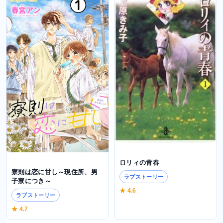
ロリィの青春
寮則は恋に甘し～現住所、男
ラブストーリー
子寮につき～
★ 4.6
ラブストーリー
★ 4.7