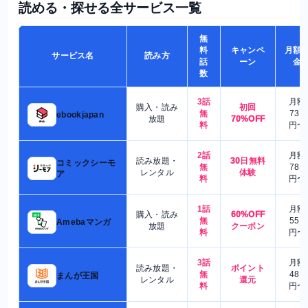
読める・探せる全サービス一覧
無
料
キャンペ
月額
サービス名
読み方
話
ーン
金
数
3話
月額
購入・読み
初回
無
730
ebookjapan
放題
70%OFF
料
円〜
2話
月額
読み放題・
30日無料
コミックシーモ
無
780
レンタル
体験
ア
料
円〜
1話
月額
購入・読み
60%OFF
無
550
Amebaマンガ
放題
クーポン
料
円〜
3話
月額
読み放題・
ポイント
無
480
まんが王国
レンタル
還元
料
円〜