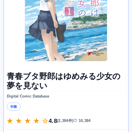
青春ブタ野郎はゆめみる少女の
夢を見ない
Digital Comic Database
学園
★ ★ ★ ★ ☆
4.8
(2,384件)
♡ 10,384