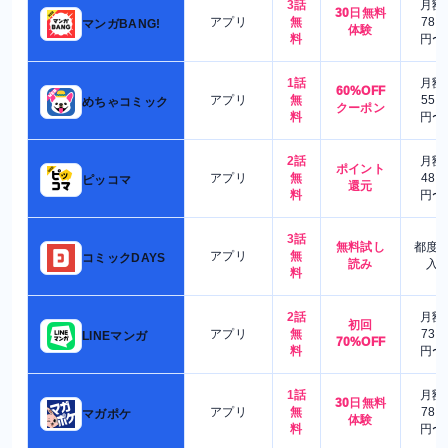
3話
月額
30日無料
アプリ
無
780
マンガBANG!
体験
料
円〜
1話
月額
60%OFF
アプリ
無
550
めちゃコミック
クーポン
料
円〜
2話
月額
ポイント
アプリ
無
480
ピッコマ
還元
料
円〜
3話
無料試し
都度
アプリ
無
コミックDAYS
読み
入
料
2話
月額
初回
アプリ
無
730
LINEマンガ
70%OFF
料
円〜
1話
月額
30日無料
アプリ
無
780
マガポケ
体験
料
円〜