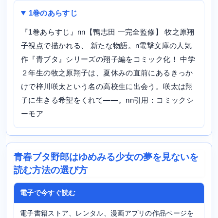
1巻のあらすじ
『1巻あらすじ』nn【鴨志田 一完全監修】 牧之原翔
子視点で描かれる、 新たな物語。n電撃文庫の人気
作『青ブタ』シリーズの翔子編をコミック化！ 中学
２年生の牧之原翔子は、夏休みの直前にあるきっか
けで梓川咲太という名の高校生に出会う。咲太は翔
子に生きる希望をくれて――。nn引用：コミックシ
ーモア
青春ブタ野郎はゆめみる少女の夢を見ないを
読む方法の選び方
電子で今すぐ読む
電子書籍ストア、レンタル、漫画アプリの作品ページを