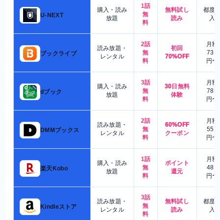
1話
購入・読み
無料試し
都度
無
U-NEXT
放題
読み
入
料
2話
月額
読み放題・
初回
無
730
ブックライブ
レンタル
70%OFF
料
円〜
3話
月額
購入・読み
30日無料
無
780
dブック
放題
体験
料
円〜
2話
月額
読み放題・
60%OFF
無
550
DMMブックス
レンタル
クーポン
料
円〜
1話
月額
購入・読み
ポイント
無
480
楽天Kobo
放題
還元
料
円〜
3話
読み放題・
無料試し
都度
無
Kindleストア
レンタル
読み
入
料