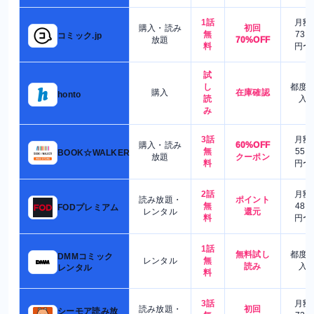
1話
月額
購入・読み
初回
無
730
コミック.jp
放題
70%OFF
料
円〜
試
し
都度
購入
在庫確認
honto
読
入
み
3話
月額
購入・読み
60%OFF
無
550
BOOK☆WALKER
放題
クーポン
料
円〜
2話
月額
読み放題・
ポイント
無
480
FODプレミアム
レンタル
還元
料
円〜
1話
無料試し
都度
DMMコミック
レンタル
無
読み
入
レンタル
料
3話
月額
読み放題・
初回
シーモア読み放