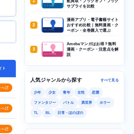
1
配買取・ブックオフ・ブック
サプライを比較
漫画アプリ・電子書籍サイト
2
おすすめ比較｜無料漫画・ク
ーポン・全巻購入で選ぶ
Amebaマンガはお得？無料
3
漫画・クーポン・注意点を解
説
イト
人気ジャンルから探す
すべて見る
トへ
少年
少女
青年
女性
恋愛
ファンタジー
バトル
異世界
ホラー
トへ
TL
BL
日常・ほのぼの
トへ