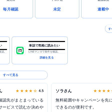
毎月確認
未定
連載中
す
い
単話で気軽に読みたい
確認。
LINEマンガで条件を確認。
詳細を見る
すべて見る
ん
ソラさん
★ ★ ★ ★ ☆
4.5
★ ★ ★ ★
確認先がまとまっている
無料範囲やキャンペーンを先
サービスで読むか決めや
できるのが便利です。