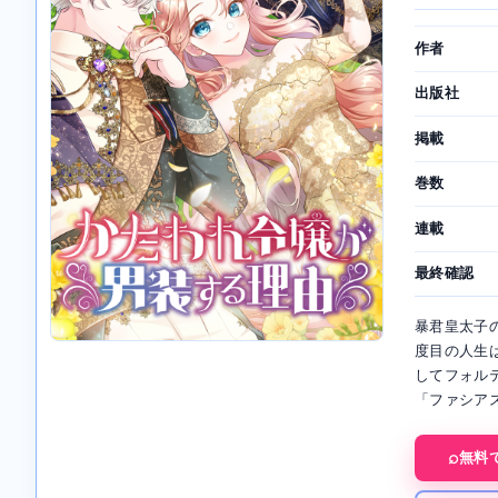
作者
出版社
掲載
巻数
連載
最終確認
暴君皇太子
度目の人生
してフォル
「ファシア
無料