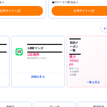
あり
添付データで配信あり
公式サイトへ
公式サイトへ
す
初回ク
ーポン
LINEマンガ
一覧
1話無料
最大
60%OFFクーポン
70%O
FF
各サービ
スの条件
を比較
詳細を見る
一覧を見る
発売日
アニメ化
配信状況