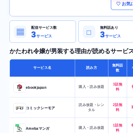
♡ お気
配信サービス数
無料話あり
▤
□
3
3
サービス
サービス
かたわれ令嬢が男装する理由が読めるサービ
無料話
サービス名
読み方
数
3話無
購入・読み放題
ebookjapan
料
読み放題・レン
2話無
コミックシーモア
タル
料
1話無
購入・読み放題
Amebaマンガ
料