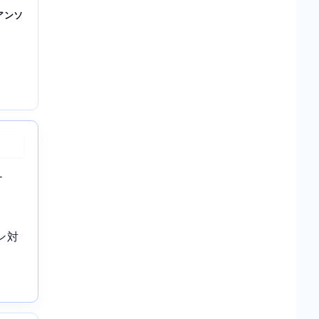
アンソ
-
ン対