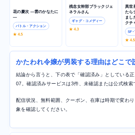
残念女幹部ブラックジェ
異世
花の慶次 ―雲のかなたに
ネラルさん
たら
―
まし
ギャグ・コメディー
クチ
バトル・アクション
★ 4.3
SF
★ 4.5
★ 4.
かたわれ令嬢が男装する理由はどこで
結論から言うと、下の表で「確認済み」としている正規サ
07。確認済みサービスは3件、未確認または公式検索
配信状況、無料範囲、クーポン、在庫は時期で変わり
象を確認してください。