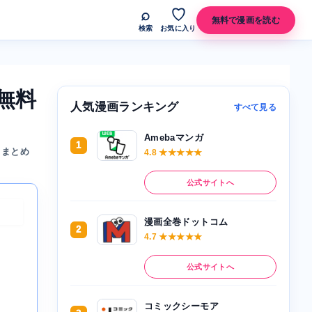
⌕
♡
無料で漫画を読む
検索
お気に入り
無料
人気漫画ランキング
すべて見る
Amebaマンガ
1
くまとめ
4.8 ★★★★★
公式サイトへ
漫画全巻ドットコム
2
4.7 ★★★★★
公式サイトへ
コミックシーモア