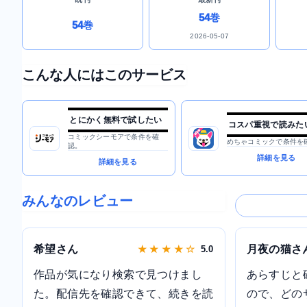
54巻
54巻
2026-05-07
こんな人にはこのサービス
とにかく無料で試したい
コスパ重視で読みた
コミックシーモアで条件を確
めちゃコミックで条件を
認。
詳細を見る
詳細を見る
みんなのレビュー
希望さん
月夜の猫さ
★ ★ ★ ★ ☆
5.0
作品が気になり検索で見つけまし
あらすじと
た。配信先を確認できて、続きを読
ので、どの