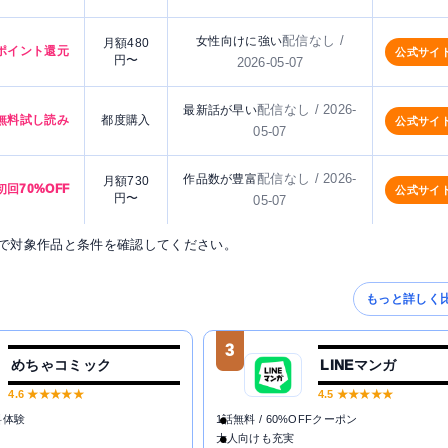
配信なし /
女性向けに強い
月額480
ポイント還元
公式サイ
円〜
2026-05-07
配信なし / 2026-
最新話が早い
無料試し読み
都度購入
公式サイ
05-07
配信なし / 2026-
作品数が豊富
月額730
初回70%OFF
公式サイ
円〜
05-07
で対象作品と条件を確認してください。
もっと詳しく
3
めちゃコミック
LINEマンガ
4.6
★★★★★
4.5
★★★★★
料体験
1話無料 / 60%OFFクーポン
大人向けも充実