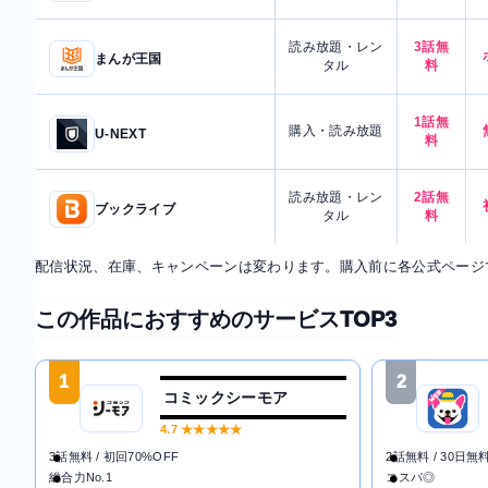
読み放題・レン
3話無
まんが王国
タル
料
1話無
購入・読み放題
U-NEXT
料
読み放題・レン
2話無
ブックライブ
タル
料
配信状況、在庫、キャンペーンは変わります。購入前に各公式ページ
この作品におすすめのサービスTOP3
1
2
コミックシーモア
4.7
★★★★★
3話無料 / 初回70%OFF
2話無料 / 30日無
総合力No.1
コスパ◎