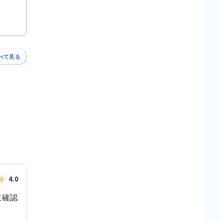
べて見る
 ☆
4.0
に確認