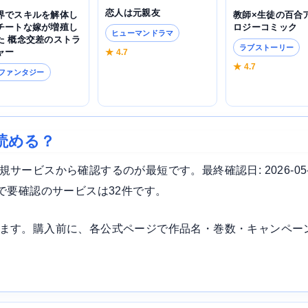
恋人は元親友
界でスキルを解体し
教師×生徒の百合
チートな嫁が増殖し
ロジーコミック
ヒューマンドラマ
た 概念交差のストラ
ラブストーリー
ャー
★ 4.7
★ 4.7
･ファンタジー
5
読める？
ービスから確認するのが最短です。最終確認日: 2026-05
で要確認のサービスは32件です。
ます。購入前に、各公式ページで作品名・巻数・キャンペー