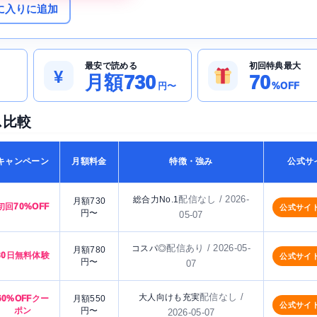
に入りに追加
最安で読める
初回特典最大
¥
月額730
70
円〜
%OFF
ス比較
キャンペーン
月額料金
特徴・強み
公式サ
配信なし / 2026-
総合力No.1
月額730
初回70%OFF
公式サイ
円〜
05-07
配信あり / 2026-05-
コスパ◎
月額780
30日無料体験
公式サイ
円〜
07
配信なし /
大人向けも充実
60%OFFクー
月額550
公式サイ
ポン
円〜
2026-05-07