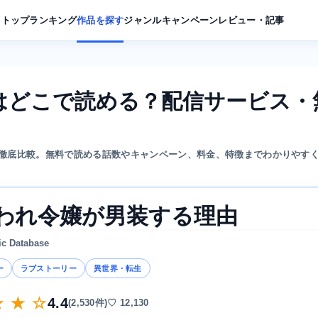
トップ
ランキング
作品を探す
ジャンル
キャンペーン
レビュー・記事
はどこで読める？配信サービス・
徹底比較。無料で読める話数やキャンペーン、料金、特徴までわかりやす
われ令嬢が男装する理由
ic Database
ー
ラブストーリー
異世界・転生
★ ★ ☆
4.4
(2,530件)
♡ 12,130