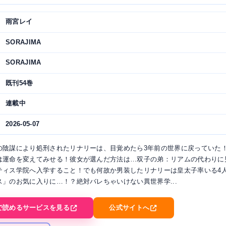
雨宮レイ
SORAJIMA
SORAJIMA
既刊54巻
連載中
2026-05-07
の陰謀により処刑されたリナリーは、目覚めたら3年前の世界に戻っていた！
は運命を変えてみせる！彼女が選んだ方法は…双子の弟：リアムの代わりに
ティス学院へ入学すること！でも何故か男装したリナリーは皇太子率いる4
ス」のお気に入りに…！？絶対バレちゃいけない異世界学...
で読めるサービスを見る
公式サイトへ