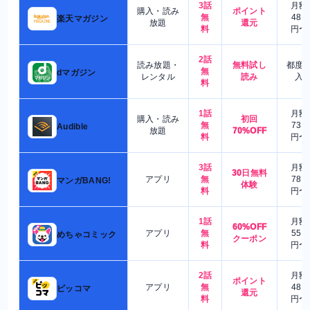
3話
月額
購入・読み
ポイント
無
480
楽天マガジン
放題
還元
料
円〜
2話
読み放題・
無料試し
都度
無
dマガジン
レンタル
読み
入
料
1話
月額
購入・読み
初回
無
730
Audible
放題
70%OFF
料
円〜
3話
月額
30日無料
アプリ
無
780
マンガBANG!
体験
料
円〜
1話
月額
60%OFF
アプリ
無
550
めちゃコミック
クーポン
料
円〜
2話
月額
ポイント
アプリ
無
480
ピッコマ
還元
料
円〜