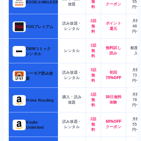
無
550
BOOK☆WALKER
放題
クーポン
料
円〜
2話
月額
読み放題・
ポイント
無
480
FODプレミアム
レンタル
還元
料
円〜
1話
無料試し
都度
DMMコミック
レンタル
無
読み
入
レンタル
料
3話
月額
読み放題・
初回
シーモア読み放
無
730
レンタル
70%OFF
題
料
円〜
1話
月額
購入・読み
30日無料
無
780
Prime Reading
放題
体験
料
円〜
2話
月額
読み放題・
60%OFF
Kindle
無
550
レンタル
クーポン
Unlimited
料
円〜