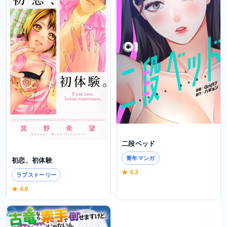
二段ベッド
青年マンガ
初恋、初体験
★ 4.3
ラブストーリー
★ 4.6