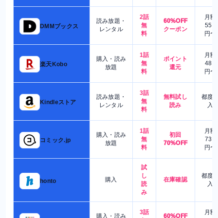
2話
月額
読み放題・
60%OFF
無
550
DMMブックス
レンタル
クーポン
料
円〜
1話
月額
購入・読み
ポイント
無
480
楽天Kobo
放題
還元
料
円〜
3話
読み放題・
無料試し
都度
無
Kindleストア
レンタル
読み
入
料
1話
月額
購入・読み
初回
無
730
コミック.jp
放題
70%OFF
料
円〜
試
し
都度
購入
在庫確認
honto
読
入
み
3話
月額
購入・読み
60%OFF