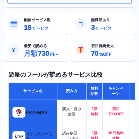
配信サービス数
無料話あり
▤
□
18
3
サービス
サービス
最安で読める
初回特典最大
¥
月額730
70
円〜
%OFF
遊星のフールが読めるサービス比較
無料
キャンペ
月
サービス名
読み方
話数
ーン
購入・読み
3話
初回
7
ebookjapan
放題
無料
70%OFF
読み放題・
2話
30日無料
コミックシーモ
7
レンタル
無料
体験