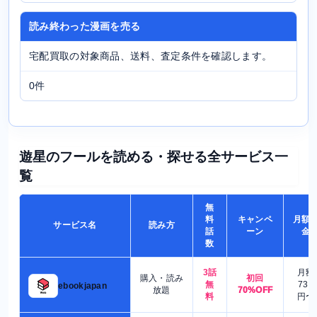
読み終わった漫画を売る
宅配買取の対象商品、送料、査定条件を確認します。
0件
遊星のフールを読める・探せる全サービス一
覧
無
料
キャンペ
月額
サービス名
読み方
話
ーン
金
数
3話
月額
購入・読み
初回
無
730
ebookjapan
放題
70%OFF
料
円〜