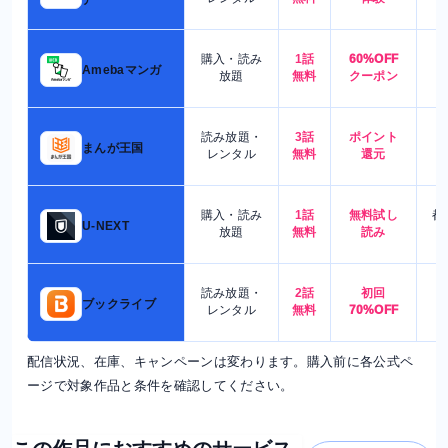
ア
購入・読み
1話
60%OFF
5
Amebaマンガ
放題
無料
クーポン
読み放題・
3話
ポイント
4
まんが王国
レンタル
無料
還元
購入・読み
1話
無料試し
都
U-NEXT
放題
無料
読み
読み放題・
2話
初回
7
ブックライブ
レンタル
無料
70%OFF
配信状況、在庫、キャンペーンは変わります。購入前に各公式ペ
ージで対象作品と条件を確認してください。