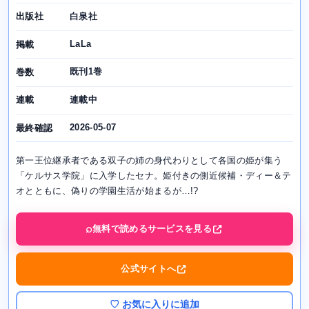
白泉社
出版社
LaLa
掲載
既刊1巻
巻数
連載中
連載
2026-05-07
最終確認
第一王位継承者である双子の姉の身代わりとして各国の姫が集う
「ケルサス学院」に入学したセナ。姫付きの側近候補・ディー＆テ
オとともに、偽りの学園生活が始まるが…!?
無料で読めるサービスを見る
公式サイトへ
♡ お気に入りに追加