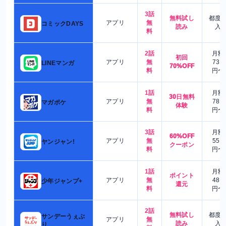
3話
無料試し
都度
アプリ
無
コミックDAYS
読み
入
料
2話
月額
初回
アプリ
無
730
LINEマンガ
70%OFF
料
円〜
1話
月額
30日無料
アプリ
無
780
マガポケ
体験
料
円〜
3話
月額
60%OFF
アプリ
無
550
ヤンジャン!
クーポン
料
円〜
1話
月額
ポイント
アプリ
無
480
少年ジャンプ+
還元
料
円〜
2話
無料試し
都度
サンデーうぇぶ
アプリ
無
読み
入
り