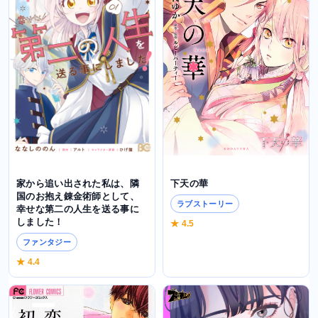
下天の華
家から追い出された私は、隣
国のお抱え錬金術師として、
ラブストーリー
幸せな第二の人生を送る事に
しました！
★ 4.5
ファンタジー
★ 4.4