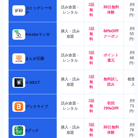
2話
月額
読み放題・
30日無料
コミックシーモ
無
780
レンタル
体験
ア
料
円〜
1話
月額
購入・読み
60%OFF
無
550
Amebaマンガ
放題
クーポン
料
円〜
3話
月額
読み放題・
ポイント
無
480
まんが王国
レンタル
還元
料
円〜
1話
購入・読み
無料試し
都度
無
U-NEXT
放題
読み
入
料
2話
月額
読み放題・
初回
無
730
ブックライブ
レンタル
70%OFF
料
円〜
3話
月額
購入・読み
30日無料
無
780
dブック
放題
体験
料
円〜