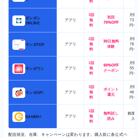
料
3話
月額
初回
ガンガン
アプリ
無
730
70%OFF
ONLINE
料
円〜
2話
月額
30日無料
アプリ
無
780
マンガTOP
体験
料
円〜
1話
月額
60%OFF
アプリ
無
550
マンガワン
クーポン
料
円〜
3話
月額
ポイント
アプリ
無
480
マンガUP!
還元
料
円〜
1話
無料試し
都度
アプリ
無
GANMA!
読み
入
料
配信状況、在庫、キャンペーンは変わります。購入前に各公式ペ