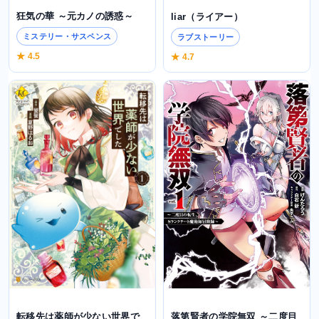
狂気の華 ～元カノの誘惑～
liar（ライアー）
ミステリー・サスペンス
ラブストーリー
★ 4.5
★ 4.7
落第賢者の学院無双 ～二度目
転移先は薬師が少ない世界で