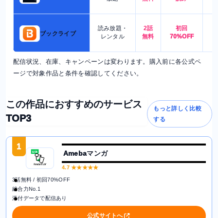
読み放題・
2話
初回
7
ブックライブ
レンタル
無料
70%OFF
配信状況、在庫、キャンペーンは変わります。購入前に各公式ペ
ージで対象作品と条件を確認してください。
この作品におすすめのサービス
もっと詳しく比較
TOP3
する
1
Amebaマンガ
4.7
★★★★★
3話無料 / 初回70%OFF
総合力No.1
添付データで配信あり
公式サイトへ