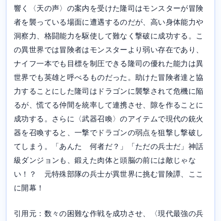
響く〈天の声〉の案内を受けた隆司はモンスターが冒険
者を襲っている場面に遭遇するのだが、高い身体能力や
洞察力、格闘能力を駆使して難なく撃破に成功する。こ
の異世界では冒険者はモンスターより弱い存在であり、
ナイフ一本でも目標を制圧できる隆司の優れた能力は異
世界でも英雄と呼べるものだった。助けた冒険者達と協
力することにした隆司はドラゴンに襲撃されて危機に陥
るが、慌てる仲間を統率して連携させ、隙を作ることに
成功する。さらに〈武器召喚〉のアイテムで現代の銃火
器を召喚すると、一撃でドラゴンの弱点を狙撃し撃破し
てしまう。「あんた 何者だ？」「ただの兵士だ」神話
級ダンジョンも、鍛えた肉体と頭脳の前には敵じゃな
い！？ 元特殊部隊の兵士が異世界に挑む冒険譚、ここ
に開幕！
引用元：数々の困難な作戦を成功させ、〈現代最強の兵