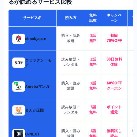
るが読めるサービス比較
無料
キャンペ
月
サービス名
読み方
話数
ーン
購入・読み
3話
初回
7
ebookjapan
放題
無料
70%OFF
読み放題・
2話
30日無料
コミックシーモ
7
レンタル
無料
体験
ア
購入・読み
1話
60%OFF
5
Amebaマンガ
放題
無料
クーポン
読み放題・
3話
ポイント
4
まんが王国
レンタル
無料
還元
購入・読み
1話
無料試し
都
U-NEXT
放題
無料
読み