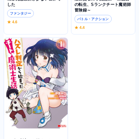
の転生、Sランクチート魔術師
した
冒険録～
ファンタジー
バトル・アクション
★ 4.6
★ 4.4