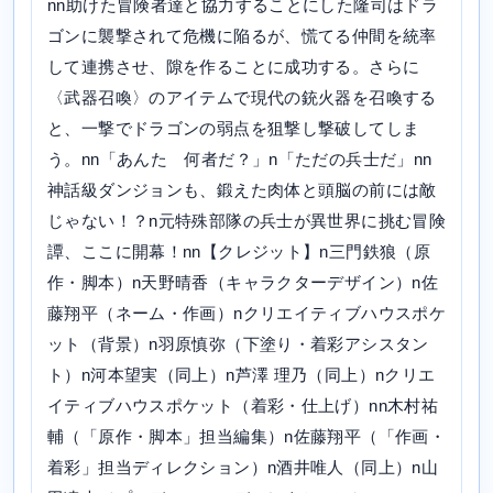
nn助けた冒険者達と協力することにした隆司はドラ
ゴンに襲撃されて危機に陥るが、慌てる仲間を統率
して連携させ、隙を作ることに成功する。さらに
〈武器召喚〉のアイテムで現代の銃火器を召喚する
と、一撃でドラゴンの弱点を狙撃し撃破してしま
う。nn「あんた 何者だ？」n「ただの兵士だ」nn
神話級ダンジョンも、鍛えた肉体と頭脳の前には敵
じゃない！？n元特殊部隊の兵士が異世界に挑む冒険
譚、ここに開幕！nn【クレジット】n三門鉄狼（原
作・脚本）n天野晴香（キャラクターデザイン）n佐
藤翔平（ネーム・作画）nクリエイティブハウスポケ
ット（背景）n羽原慎弥（下塗り・着彩アシスタン
ト）n河本望実（同上）n芦澤 理乃（同上）nクリエ
イティブハウスポケット（着彩・仕上げ）nn木村祐
輔（「原作・脚本」担当編集）n佐藤翔平（「作画・
着彩」担当ディレクション）n酒井唯人（同上）n山