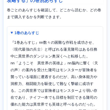
攻略する」の巻別あらすじ
巻ごとのあらすじを確認して、どこから読むか、どの巻
まで購入するかを判断できます。
1巻のあらすじ
『1巻あらすじ』nn数々の困難な作戦を成功させ、
〈現代最強の兵士〉と呼ばれる蓮見隆司はある任務
中に異世界のダンジョン奥深くへと転移した。
nn「ようこそ 異世界の英雄よ」nn脳内に響く〈天
の声〉の案内を受けた隆司はモンスターが冒険者を
襲っている場面に遭遇するのだが、高い身体能力や
洞察力、格闘能力を駆使して難なく撃破に成功す
る。この異世界では冒険者はモンスターより弱い存
在であり、ナイフ一本でも目標を制圧できる隆司の
優れた能力は異世界でも英雄と呼べるものだった。