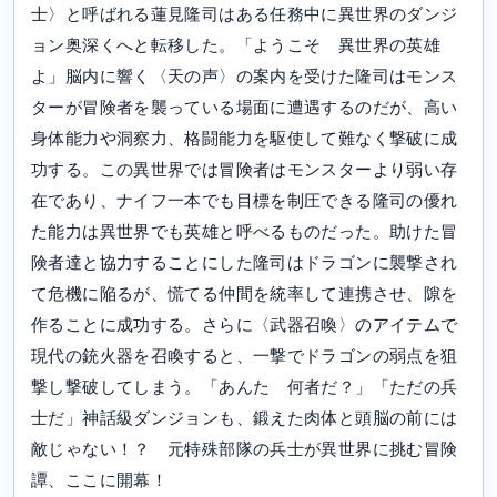
士〉と呼ばれる蓮見隆司はある任務中に異世界のダンジ
ョン奥深くへと転移した。「ようこそ 異世界の英雄
よ」脳内に響く〈天の声〉の案内を受けた隆司はモンス
ターが冒険者を襲っている場面に遭遇するのだが、高い
身体能力や洞察力、格闘能力を駆使して難なく撃破に成
功する。この異世界では冒険者はモンスターより弱い存
在であり、ナイフ一本でも目標を制圧できる隆司の優れ
た能力は異世界でも英雄と呼べるものだった。助けた冒
険者達と協力することにした隆司はドラゴンに襲撃され
て危機に陥るが、慌てる仲間を統率して連携させ、隙を
作ることに成功する。さらに〈武器召喚〉のアイテムで
現代の銃火器を召喚すると、一撃でドラゴンの弱点を狙
撃し撃破してしまう。「あんた 何者だ？」「ただの兵
士だ」神話級ダンジョンも、鍛えた肉体と頭脳の前には
敵じゃない！？ 元特殊部隊の兵士が異世界に挑む冒険
譚、ここに開幕！