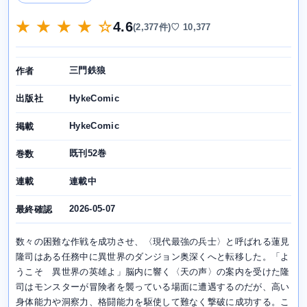
★ ★ ★ ★ ☆
4.6
(2,377件)
♡ 10,377
三門鉄狼
作者
HykeComic
出版社
HykeComic
掲載
既刊52巻
巻数
連載中
連載
2026-05-07
最終確認
数々の困難な作戦を成功させ、〈現代最強の兵士〉と呼ばれる蓮見
隆司はある任務中に異世界のダンジョン奥深くへと転移した。「よ
うこそ 異世界の英雄よ」脳内に響く〈天の声〉の案内を受けた隆
司はモンスターが冒険者を襲っている場面に遭遇するのだが、高い
身体能力や洞察力、格闘能力を駆使して難なく撃破に成功する。こ