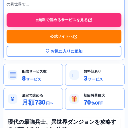
の異世界で...
無料で読めるサービスを見る
公式サイトへ
♡ お気に入りに追加
配信サービス数
無料話あり
▤
□
8
3
サービス
サービス
最安で読める
初回特典最大
¥
月額730
70
円〜
%OFF
現代の最強兵士、異世界ダンジョンを攻略す