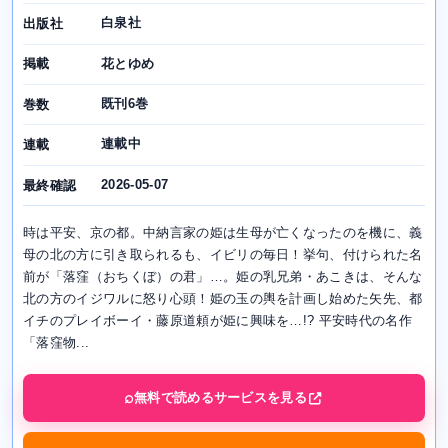
白泉社
出版社
花とゆめ
掲載
既刊6巻
巻数
連載中
連載
2026-05-07
最終確認
時は平安、京の都。中納言家の姫は生母が亡くなったのを機に、義
母の北の方に引き取られるも、イビリの毎日！挙句、付けられた名
前が「落窪（おちくぼ）の君」…。姫の乳兄弟・あこきは、そんな
北の方のイジワルに怒り心頭！姫の玉の輿を計画し始めた矢先、都
イチのプレイボーイ・藤原道頼が姫に興味を…!? 平安時代の名作
「落窪物...
無料で読めるサービスを見る