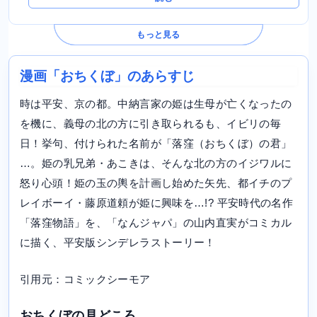
もっと見る
漫画「おちくぼ」のあらすじ
時は平安、京の都。中納言家の姫は生母が亡くなったの
を機に、義母の北の方に引き取られるも、イビリの毎
日！挙句、付けられた名前が「落窪（おちくぼ）の君」
…。姫の乳兄弟・あこきは、そんな北の方のイジワルに
怒り心頭！姫の玉の輿を計画し始めた矢先、都イチのプ
レイボーイ・藤原道頼が姫に興味を…!? 平安時代の名作
「落窪物語」を、「なんジャパ」の山内直実がコミカル
に描く、平安版シンデレラストーリー！
引用元：コミックシーモア
おちくぼの見どころ