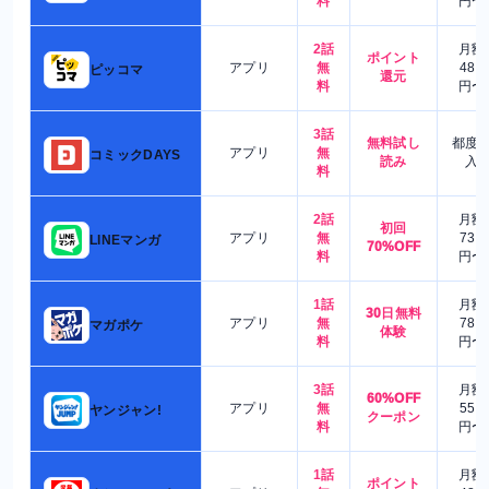
料
円〜
2話
月額
ポイント
アプリ
無
480
ピッコマ
還元
料
円〜
3話
無料試し
都度
アプリ
無
コミックDAYS
読み
入
料
2話
月額
初回
アプリ
無
730
LINEマンガ
70%OFF
料
円〜
1話
月額
30日無料
アプリ
無
780
マガポケ
体験
料
円〜
3話
月額
60%OFF
アプリ
無
550
ヤンジャン!
クーポン
料
円〜
1話
月額
ポイント