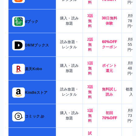
料
円〜
3話
月額
購入・読み
30日無料
無
780
dブック
放題
体験
料
円〜
2話
月額
読み放題・
60%OFF
無
550
DMMブックス
レンタル
クーポン
料
円〜
1話
月額
購入・読み
ポイント
無
480
楽天Kobo
放題
還元
料
円〜
3話
読み放題・
無料試し
都度
無
Kindleストア
レンタル
読み
入
料
1話
月額
購入・読み
初回
無
730
コミック.jp
放題
70%OFF
料
円〜
試