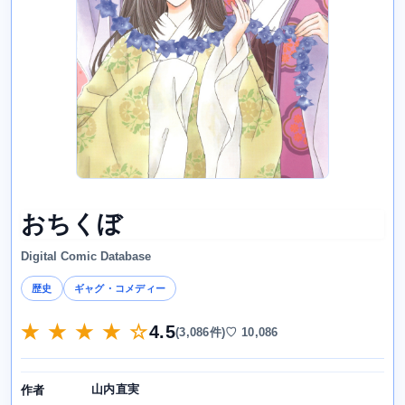
おちくぼ
Digital Comic Database
歴史
ギャグ・コメディー
★ ★ ★ ★ ☆
4.5
(3,086件)
♡ 10,086
山内直実
作者