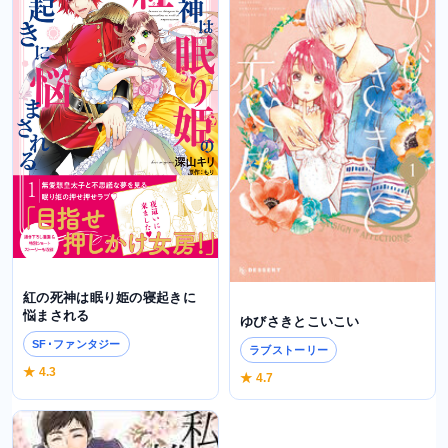
紅の死神は眠り姫の寝起きに
悩まされる
ゆびさきとこいこい
SF･ファンタジー
ラブストーリー
★ 4.3
★ 4.7