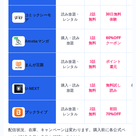
読み放題・
2話
30日無料
コミックシーモ
7
レンタル
無料
体験
ア
購入・読み
1話
60%OFF
5
Amebaマンガ
放題
無料
クーポン
読み放題・
3話
ポイント
4
まんが王国
レンタル
無料
還元
購入・読み
1話
無料試し
都
U-NEXT
放題
無料
読み
読み放題・
2話
初回
7
ブックライブ
レンタル
無料
70%OFF
配信状況、在庫、キャンペーンは変わります。購入前に各公式ペ