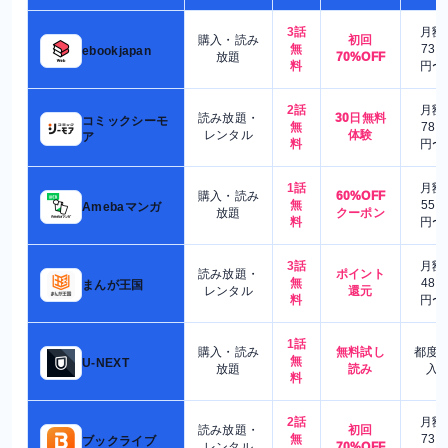
3話
月額
購入・読み
初回
無
730
ebookjapan
放題
70%OFF
料
円〜
2話
月額
読み放題・
30日無料
コミックシーモ
無
780
レンタル
体験
ア
料
円〜
1話
月額
購入・読み
60%OFF
無
550
Amebaマンガ
放題
クーポン
料
円〜
3話
月額
読み放題・
ポイント
無
480
まんが王国
レンタル
還元
料
円〜
1話
購入・読み
無料試し
都度
無
U-NEXT
放題
読み
入
料
2話
月額
読み放題・
初回
無
730
ブックライブ
レンタル
70%OFF