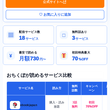
公式サイトへ
♡ お気に入りに追加
配信サービス数
無料話あり
▤
□
18
3
サービス
サービス
最安で読める
初回特典最大
¥
月額730
70
円〜
%OFF
おちくぼが読めるサービス比較
無料
キャンペ
月
サービス名
読み方
話数
ーン
購入・読み
3話
初回
7
ebookjapan
放題
無料
70%OFF