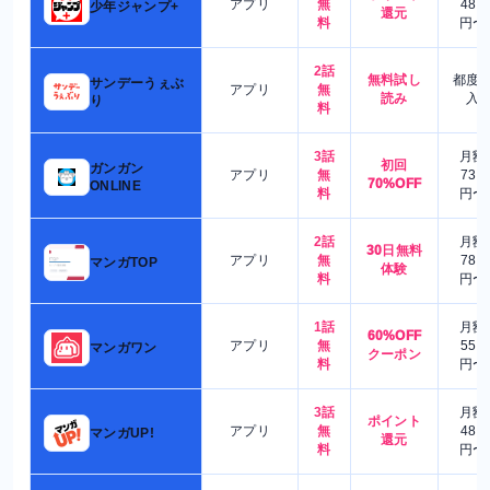
アプリ
無
480
少年ジャンプ+
還元
料
円〜
2話
無料試し
都度
サンデーうぇぶ
アプリ
無
読み
入
り
料
3話
月額
初回
ガンガン
アプリ
無
730
70%OFF
ONLINE
料
円〜
2話
月額
30日無料
アプリ
無
780
マンガTOP
体験
料
円〜
1話
月額
60%OFF
アプリ
無
550
マンガワン
クーポン
料
円〜
3話
月額
ポイント
アプリ
無
480
マンガUP!
還元
料
円〜