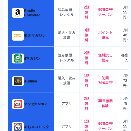
2話
月額
読み放題・
60%OFF
Kindle
無
550
レンタル
クーポン
Unlimited
料
円〜
3話
月額
購入・読み
ポイント
無
480
楽天マガジン
放題
還元
料
円〜
2話
読み放題・
無料試し
都度
無
dマガジン
レンタル
読み
入
料
1話
月額
購入・読み
初回
無
730
Audible
放題
70%OFF
料
円〜
3話
月額
30日無料
アプリ
無
780
マンガBANG!
体験
料
円〜
1話
月額
60%OFF
アプリ
無
550
めちゃコミック
クーポン