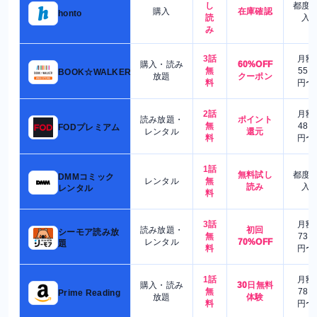
し
都度
購入
在庫確認
honto
読
入
み
3話
月額
購入・読み
60%OFF
無
550
BOOK☆WALKER
放題
クーポン
料
円〜
2話
月額
読み放題・
ポイント
無
480
FODプレミアム
レンタル
還元
料
円〜
1話
無料試し
都度
DMMコミック
レンタル
無
読み
入
レンタル
料
3話
月額
読み放題・
初回
シーモア読み放
無
730
レンタル
70%OFF
題
料
円〜
1話
月額
購入・読み
30日無料
無
780
Prime Reading
放題
体験
料
円〜