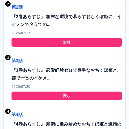
第2話
『2巻あらすじ』 粗末な環境で暮らすおちくぼ姫に、イ
ケメンで名うての...
2026/07/27
無料
第3話
『3巻あらすじ』 恋愛経験ゼロで奥手なおちくぼ姫と、
都で一番のイケメ...
2026/07/20
読む
第4話
『4巻あらすじ』 順調に進み始めたおちくぼ姫と道頼の