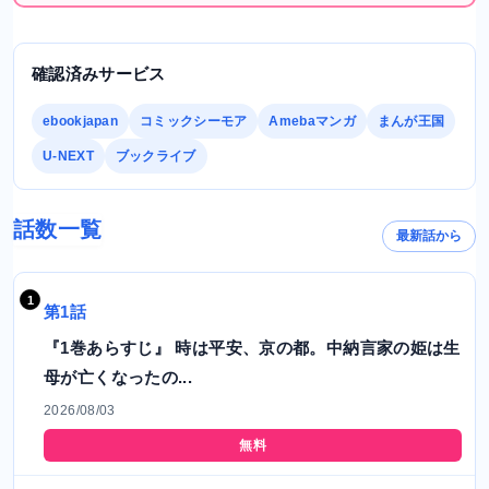
確認済みサービス
ebookjapan
コミックシーモア
Amebaマンガ
まんが王国
U-NEXT
ブックライブ
話数一覧
最新話から
第1話
『1巻あらすじ』 時は平安、京の都。中納言家の姫は生
母が亡くなったの...
2026/08/03
無料