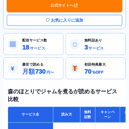
公式サイトへ
♡ お気に入りに追加
配信サービス数
無料話あり
▤
□
18
3
サービス
サービス
最安で読める
初回特典最大
¥
月額730
70
円〜
%OFF
森のほとりでジャムを煮るが読めるサービス
比較
無料
キャンペ
月
サービス名
読み方
話数
ーン