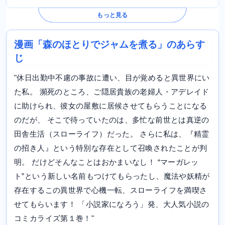
もっと見る
漫画「森のほとりでジャムを煮る」のあらす
じ
"休日出勤中不慮の事故に遭い、目が覚めると異世界にい
た私。 瀕死のところ、ご隠居貴族の老婦人・アデレイド
に助けられ、彼女の屋敷に居候させてもらうことになる
のだが、 そこで待っていたのは、多忙な前世とは真逆の
田舎生活（スローライフ）だった。 さらに私は、『精霊
の招き人』という特別な存在として召喚されたことが判
明。 だけどそんなことはおかまいなし！ “マーガレッ
ト”という新しい名前もつけてもらったし、魔法や妖精が
存在するこの異世界で心機一転、スローライフを満喫さ
せてもらいます！ 「小説家になろう」発、大人気小説の
コミカライズ第１巻！"