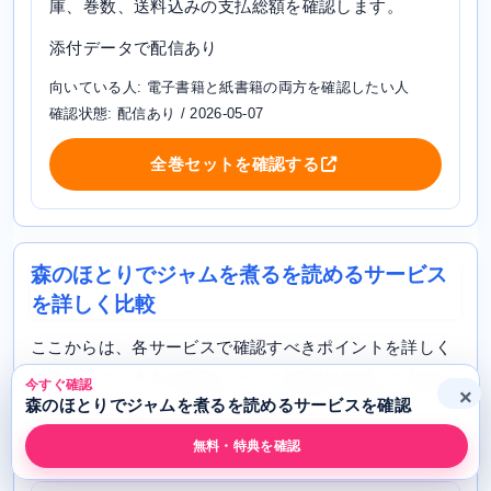
庫、巻数、送料込みの支払総額を確認します。
添付データで配信あり
向いている人: 電子書籍と紙書籍の両方を確認したい人
確認状態: 配信あり / 2026-05-07
全巻セットを確認する
森のほとりでジャムを煮るを読めるサービス
を詳しく比較
ここからは、各サービスで確認すべきポイントを詳しく
整理します。本文は漫画サービスDB側に登録した詳細テ
今すぐ確認
×
森のほとりでジャムを煮るを読めるサービスを確認
ンプレートを使い、作品名と確認メモだけを作品ごとに
差し替えています。
無料・特典を確認