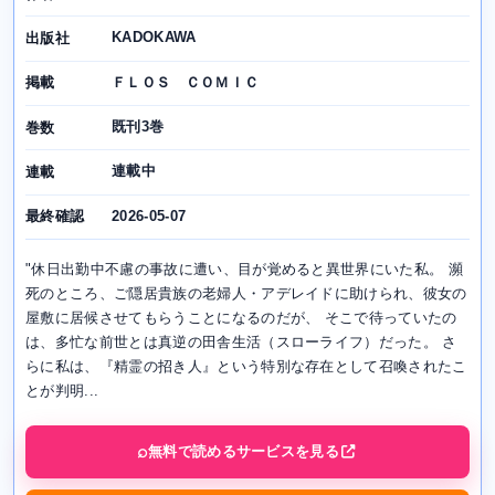
KADOKAWA
出版社
ＦＬＯＳ ＣＯＭＩＣ
掲載
既刊3巻
巻数
連載中
連載
2026-05-07
最終確認
"休日出勤中不慮の事故に遭い、目が覚めると異世界にいた私。 瀕
死のところ、ご隠居貴族の老婦人・アデレイドに助けられ、彼女の
屋敷に居候させてもらうことになるのだが、 そこで待っていたの
は、多忙な前世とは真逆の田舎生活（スローライフ）だった。 さ
らに私は、『精霊の招き人』という特別な存在として召喚されたこ
とが判明...
無料で読めるサービスを見る