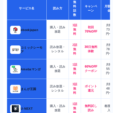
無
料
キャンペ
月額
サービス名
読み方
話
ーン
金
数
3話
月額
購入・読み
初回
無
730
ebookjapan
放題
70%OFF
料
円〜
2話
月額
読み放題・
30日無料
コミックシーモ
無
780
レンタル
体験
ア
料
円〜
1話
月額
購入・読み
60%OFF
無
550
Amebaマンガ
放題
クーポン
料
円〜
3話
月額
読み放題・
ポイント
無
480
まんが王国
レンタル
還元
料
円〜
1話
購入・読み
無料試し
都度
無
U-NEXT
放題
読み
入
料