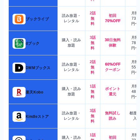
2話
月額
読み放題・
初回
無
730
ブックライブ
レンタル
70%OFF
料
円〜
3話
月額
購入・読み
30日無料
無
780
dブック
放題
体験
料
円〜
2話
月額
読み放題・
60%OFF
無
550
DMMブックス
レンタル
クーポン
料
円〜
1話
月額
購入・読み
ポイント
無
480
楽天Kobo
放題
還元
料
円〜
3話
読み放題・
無料試し
都度
無
Kindleストア
レンタル
読み
入
料
1話
月額
購入・読み
初回