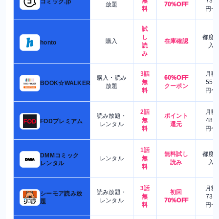
無
730
コミック.jp
放題
70%OFF
料
円〜
試
し
都度
購入
在庫確認
honto
読
入
み
3話
月額
購入・読み
60%OFF
無
550
BOOK☆WALKER
放題
クーポン
料
円〜
2話
月額
読み放題・
ポイント
無
480
FODプレミアム
レンタル
還元
料
円〜
1話
無料試し
都度
DMMコミック
レンタル
無
読み
入
レンタル
料
3話
月額
読み放題・
初回
シーモア読み放
無
730
レンタル
70%OFF
題
料
円〜