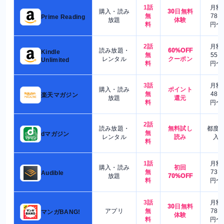
1話
月額
購入・読み
30日無料
無
780
Prime Reading
放題
体験
料
円〜
2話
月額
読み放題・
60%OFF
Kindle
無
550
レンタル
クーポン
Unlimited
料
円〜
3話
月額
購入・読み
ポイント
無
480
楽天マガジン
放題
還元
料
円〜
2話
読み放題・
無料試し
都度
無
dマガジン
レンタル
読み
入
料
1話
月額
購入・読み
初回
無
730
Audible
放題
70%OFF
料
円〜
3話
月額
30日無料
アプリ
無
780
マンガBANG!
体験
料
円〜