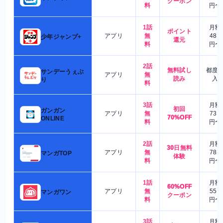
クーポン
料
円〜
1話
月額
ポイント
アプリ
無
480
少年ジャンプ+
還元
料
円〜
2話
無料試し
都度
サンデーうぇぶ
アプリ
無
読み
入
り
料
3話
月額
初回
ガンガン
アプリ
無
730
70%OFF
ONLINE
料
円〜
2話
月額
30日無料
アプリ
無
780
マンガTOP
体験
料
円〜
1話
月額
60%OFF
アプリ
無
550
マンガワン
クーポン
料
円〜
3話
月額