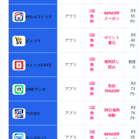
1話
月額
60%OFF
アプリ
無
550
めちゃコミック
クーポン
料
円〜
2話
月額
ポイント
アプリ
無
480
ピッコマ
還元
料
円〜
3話
無料試し
都度
アプリ
無
コミックDAYS
読み
入
料
2話
月額
初回
アプリ
無
730
LINEマンガ
70%OFF
料
円〜
1話
月額
30日無料
アプリ
無
780
マガポケ
体験
料
円〜
3話
月額
60%OFF
アプリ
無
550
ヤンジャン!