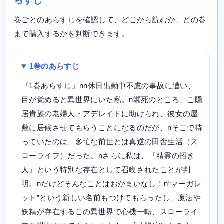
らすじ
巻ごとのあらすじを確認して、どこから読むか、どの巻
まで購入するかを判断できます。
1巻のあらすじ
『1巻あらすじ』nn休日出勤中不慮の事故に遭い、
目が覚めると異世界にいた私。n瀕死のところ、ご隠
居貴族の老婦人・アデレイドに助けられ、彼女の屋
敷に居候させてもらうことになるのだが、nそこで待
っていたのは、多忙な前世とは真逆の田舎生活（ス
ローライフ）だった。nさらに私は、『精霊の招き
人』という特別な存在として召喚されたことが判
明。nだけどそんなことはおかまいなし！n“マーガレ
ット”という新しい名前もつけてもらったし、魔法や
妖精が存在するこの異世界で心機一転、スローライ