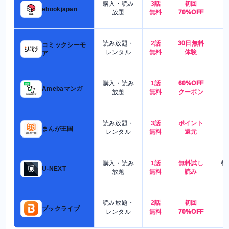
購入・読み
3話
初回
7
ebookjapan
放題
無料
70%OFF
読み放題・
2話
30日無料
コミックシーモ
7
レンタル
無料
体験
ア
購入・読み
1話
60%OFF
5
Amebaマンガ
放題
無料
クーポン
読み放題・
3話
ポイント
4
まんが王国
レンタル
無料
還元
購入・読み
1話
無料試し
都
U-NEXT
放題
無料
読み
読み放題・
2話
初回
7
ブックライブ
レンタル
無料
70%OFF