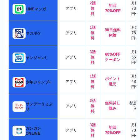
2話
月額
初回
アプリ
無
730
LINEマンガ
70%OFF
料
円〜
1話
月額
30日無料
アプリ
無
780
マガポケ
体験
料
円〜
3話
月額
60%OFF
アプリ
無
550
ヤンジャン!
クーポン
料
円〜
1話
月額
ポイント
アプリ
無
480
少年ジャンプ+
還元
料
円〜
2話
無料試し
都度
サンデーうぇぶ
アプリ
無
読み
入
り
料
3話
月額
初回
ガンガン
アプリ
無
730
70%OFF
ONLINE
料
円〜