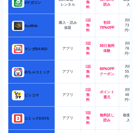
無
dマガジン
レンタル
読み
入
料
1話
月額
購入・読み
初回
無
730
Audible
放題
70%OFF
料
円〜
3話
月額
30日無料
アプリ
無
780
マンガBANG!
体験
料
円〜
1話
月額
60%OFF
アプリ
無
550
めちゃコミック
クーポン
料
円〜
2話
月額
ポイント
アプリ
無
480
ピッコマ
還元
料
円〜
3話
無料試し
都度
アプリ
無
コミックDAYS
読み
入
料