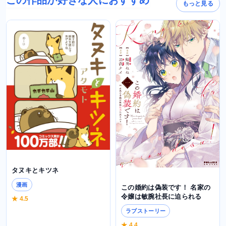
この作品が好きな人におすすめ
もっと見る
タヌキとキツネ
漫画
この婚約は偽装です！ 名家の
令嬢は敏腕社長に迫られる
★ 4.5
ラブストーリー
★ 4.4