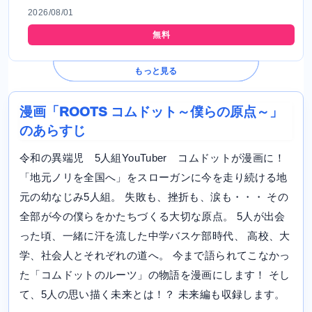
2026/08/01
無料
もっと見る
漫画「ROOTS コムドット～僕らの原点～」
のあらすじ
令和の異端児 5人組YouTuber コムドットが漫画に！
「地元ノリを全国へ」をスローガンに今を走り続ける地
元の幼なじみ5人組。 失敗も、挫折も、涙も・・・ その
全部が今の僕らをかたちづくる大切な原点。 5人が出会
った頃、一緒に汗を流した中学バスケ部時代、 高校、大
学、社会人とそれぞれの道へ。 今まで語られてこなかっ
た「コムドットのルーツ」の物語を漫画にします！ そし
て、5人の思い描く未来とは！？ 未来編も収録します。