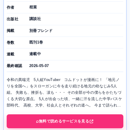
柑菜
作者
講談社
出版社
別冊フレンド
掲載
既刊1巻
巻数
連載中
連載
2026-05-07
最終確認
令和の異端児 5人組YouTuber コムドットが漫画に！ 「地元ノ
リを全国へ」をスローガンに今を走り続ける地元の幼なじみ5人
組。 失敗も、挫折も、涙も・・・ その全部が今の僕らをかたちづ
くる大切な原点。 5人が出会った頃、一緒に汗を流した中学バスケ
部時代、 高校、大学、社会人とそれぞれの道へ。 今まで語られ...
無料で読めるサービスを見る