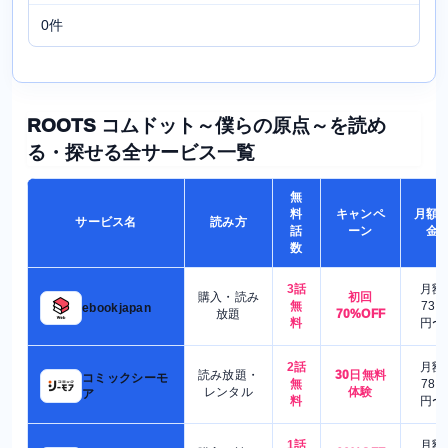
0件
ROOTS コムドット～僕らの原点～を読め
る・探せる全サービス一覧
無
料
キャンペ
月額
サービス名
読み方
話
ーン
金
数
3話
月額
購入・読み
初回
無
730
ebookjapan
放題
70%OFF
料
円〜
2話
月額
読み放題・
30日無料
コミックシーモ
無
780
レンタル
体験
ア
料
円〜
1話
月額