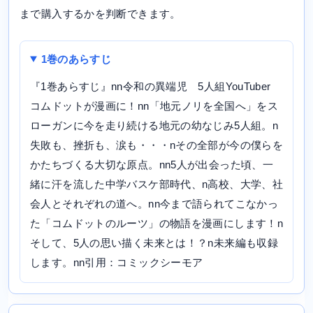
まで購入するかを判断できます。
1巻のあらすじ
『1巻あらすじ』nn令和の異端児 5人組YouTuber
コムドットが漫画に！nn「地元ノリを全国へ」をス
ローガンに今を走り続ける地元の幼なじみ5人組。n
失敗も、挫折も、涙も・・・nその全部が今の僕らを
かたちづくる大切な原点。nn5人が出会った頃、一
緒に汗を流した中学バスケ部時代、n高校、大学、社
会人とそれぞれの道へ。nn今まで語られてこなかっ
た「コムドットのルーツ」の物語を漫画にします！n
そして、5人の思い描く未来とは！？n未来編も収録
します。nn引用：コミックシーモア