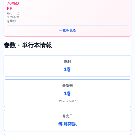
70%O
FF
各サービ
スの条件
を比較
一覧を見る
巻数・単行本情報
既刊
1巻
最新刊
1巻
2026-05-07
発売日
毎月確認