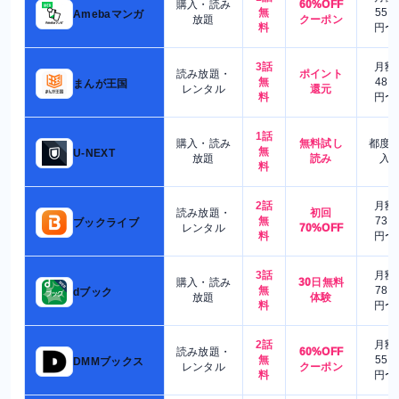
購入・読み
60%OFF
無
550
Amebaマンガ
放題
クーポン
料
円〜
3話
月額
読み放題・
ポイント
無
480
まんが王国
レンタル
還元
料
円〜
1話
購入・読み
無料試し
都度
無
U-NEXT
放題
読み
入
料
2話
月額
読み放題・
初回
無
730
ブックライブ
レンタル
70%OFF
料
円〜
3話
月額
購入・読み
30日無料
無
780
dブック
放題
体験
料
円〜
2話
月額
読み放題・
60%OFF
無
550
DMMブックス
レンタル
クーポン
料
円〜