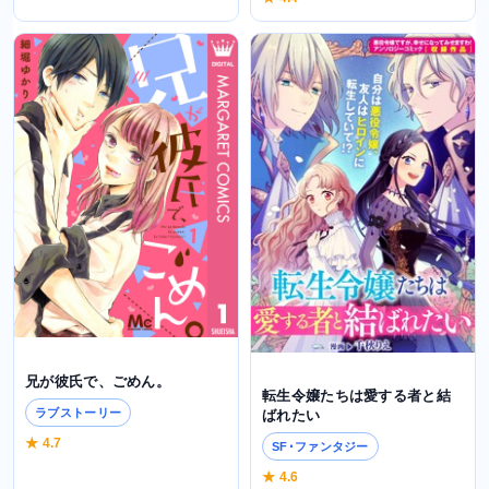
兄が彼氏で、ごめん。
転生令嬢たちは愛する者と結
ラブストーリー
ばれたい
★ 4.7
SF･ファンタジー
★ 4.6