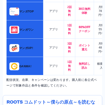
2話
月額
30日無料
アプリ
無
780
マンガTOP
体験
料
円〜
1話
月額
60%OFF
アプリ
無
550
マンガワン
クーポン
料
円〜
3話
月額
ポイント
アプリ
無
480
マンガUP!
還元
料
円〜
1話
無料試し
都度
アプリ
無
GANMA!
読み
入
料
配信状況、在庫、キャンペーンは変わります。購入前に各公式ペ
ージで対象作品と条件を確認してください。
ROOTS コムドット～僕らの原点～を読むな