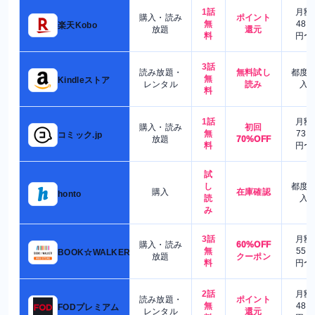
1話
月額
購入・読み
ポイント
無
480
楽天Kobo
放題
還元
料
円〜
3話
読み放題・
無料試し
都度
無
Kindleストア
レンタル
読み
入
料
1話
月額
購入・読み
初回
無
730
コミック.jp
放題
70%OFF
料
円〜
試
し
都度
購入
在庫確認
honto
読
入
み
3話
月額
購入・読み
60%OFF
無
550
BOOK☆WALKER
放題
クーポン
料
円〜
2話
月額
読み放題・
ポイント
無
480
FODプレミアム
レンタル
還元