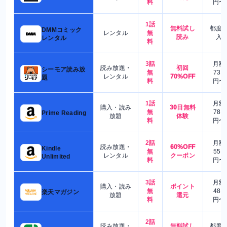
料
円〜
1話
無料試し
都度
DMMコミック
レンタル
無
読み
入
レンタル
料
3話
月額
読み放題・
初回
シーモア読み放
無
730
レンタル
70%OFF
題
料
円〜
1話
月額
購入・読み
30日無料
無
780
Prime Reading
放題
体験
料
円〜
2話
月額
読み放題・
60%OFF
Kindle
無
550
レンタル
クーポン
Unlimited
料
円〜
3話
月額
購入・読み
ポイント
無
480
楽天マガジン
放題
還元
料
円〜
2話
読み放題・
無料試し
都度