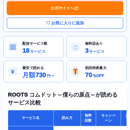
公式サイトへ
♡ お気に入りに追加
配信サービス数
無料話あり
▤
□
18
3
サービス
サービス
最安で読める
初回特典最大
¥
月額730
70
円〜
%OFF
ROOTS コムドット～僕らの原点～が読める
サービス比較
無料
キャンペ
月
サービス名
読み方
話数
ーン