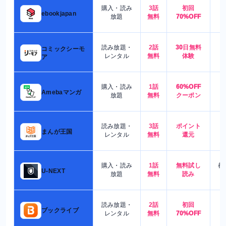
購入・読み
3話
初回
7
ebookjapan
放題
無料
70%OFF
読み放題・
2話
30日無料
コミックシーモ
7
レンタル
無料
体験
ア
購入・読み
1話
60%OFF
5
Amebaマンガ
放題
無料
クーポン
読み放題・
3話
ポイント
4
まんが王国
レンタル
無料
還元
購入・読み
1話
無料試し
都
U-NEXT
放題
無料
読み
読み放題・
2話
初回
7
ブックライブ
レンタル
無料
70%OFF