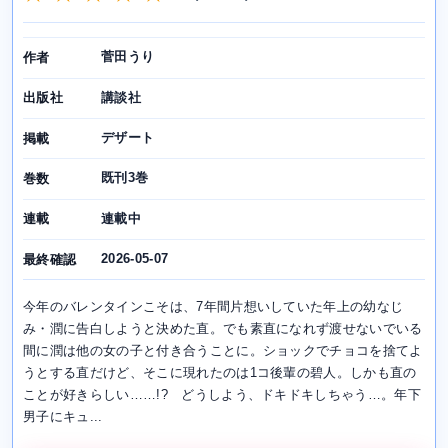
菅田うり
作者
講談社
出版社
デザート
掲載
既刊3巻
巻数
連載中
連載
2026-05-07
最終確認
今年のバレンタインこそは、7年間片想いしていた年上の幼なじ
み・潤に告白しようと決めた直。でも素直になれず渡せないでいる
間に潤は他の女の子と付き合うことに。ショックでチョコを捨てよ
うとする直だけど、そこに現れたのは1コ後輩の碧人。しかも直の
ことが好きらしい……!? どうしよう、ドキドキしちゃう…。年下
男子にキュ...