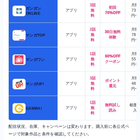
3話
月額
初回
ガンガン
アプリ
無
730
70%OFF
ONLINE
料
円〜
2話
月額
30日無料
アプリ
無
780
マンガTOP
体験
料
円〜
1話
月額
60%OFF
アプリ
無
550
マンガワン
クーポン
料
円〜
3話
月額
ポイント
アプリ
無
480
マンガUP!
還元
料
円〜
1話
無料試し
都度
アプリ
無
GANMA!
読み
入
料
配信状況、在庫、キャンペーンは変わります。購入前に各公式ペ
ージで対象作品と条件を確認してください。