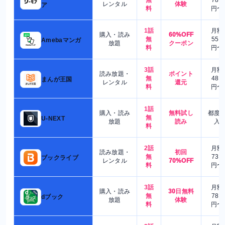
レンタル
体験
ア
料
円〜
1話
月額
購入・読み
60%OFF
無
550
Amebaマンガ
放題
クーポン
料
円〜
3話
月額
読み放題・
ポイント
無
480
まんが王国
レンタル
還元
料
円〜
1話
購入・読み
無料試し
都度
無
U-NEXT
放題
読み
入
料
2話
月額
読み放題・
初回
無
730
ブックライブ
レンタル
70%OFF
料
円〜
3話
月額
購入・読み
30日無料
無
780
dブック
放題
体験
料
円〜