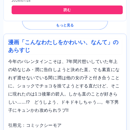
2026/07/18
読む
もっと見る
漫画「こんなわたしをかわいい、なんて」の
あらすじ
今年のバレンタインこそは、7年間片想いしていた年上
の幼なじみ・潤に告白しようと決めた直。でも素直にな
れず渡せないでいる間に潤は他の女の子と付き合うこと
に。ショックでチョコを捨てようとする直だけど、そこ
に現れたのは1コ後輩の碧人。しかも直のことが好きら
しい……!? どうしよう、ドキドキしちゃう…。年下男
子にキュンかわ攻められラブ!!
引用元：コミックシーモア