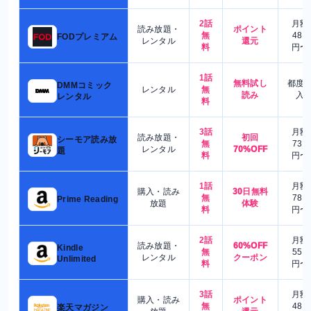
2話
月額
読み放題・
ポイント
無
480
FODプレミアム
レンタル
還元
料
円〜
1話
無料試し
都度
DMMコミック
レンタル
無
読み
入
レンタル
料
3話
月額
読み放題・
初回
シーモア読み放
無
730
レンタル
70%OFF
題
料
円〜
1話
月額
購入・読み
30日無料
無
780
Prime Reading
放題
体験
料
円〜
2話
月額
読み放題・
60%OFF
Kindle
無
550
レンタル
クーポン
Unlimited
料
円〜
3話
月額
購入・読み
ポイント
無
480
楽天マガジン