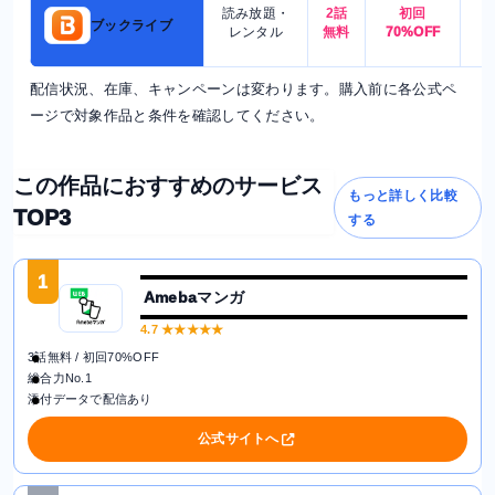
読み放題・
2話
初回
7
ブックライブ
レンタル
無料
70%OFF
配信状況、在庫、キャンペーンは変わります。購入前に各公式ペ
ージで対象作品と条件を確認してください。
この作品におすすめのサービス
もっと詳しく比較
TOP3
する
1
Amebaマンガ
4.7
★★★★★
3話無料 / 初回70%OFF
総合力No.1
添付データで配信あり
公式サイトへ