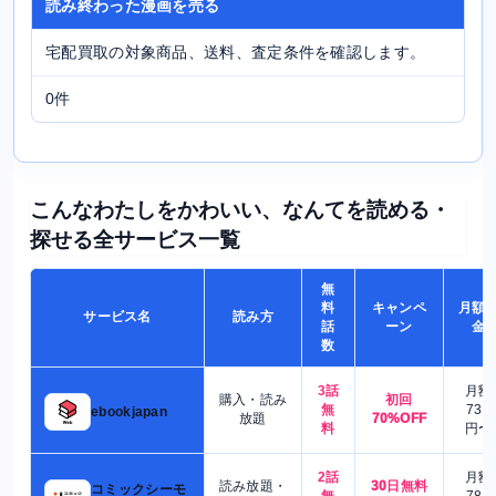
読み終わった漫画を売る
宅配買取の対象商品、送料、査定条件を確認します。
0件
こんなわたしをかわいい、なんてを読める・
探せる全サービス一覧
無
料
キャンペ
月額
サービス名
読み方
話
ーン
金
数
3話
月額
購入・読み
初回
無
730
ebookjapan
放題
70%OFF
料
円〜
2話
月額
読み放題・
30日無料
コミックシーモ
無
780