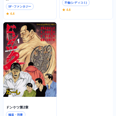
不倫(レディコミ)
SF･ファンタジー
★ 4.6
★ 4.4
ドンケツ第2章
極道・刑事