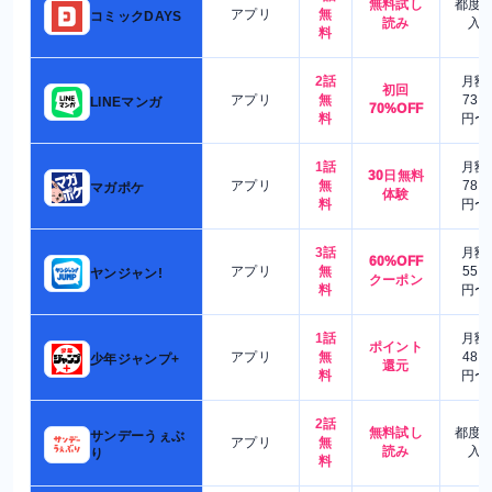
無料試し
都度
アプリ
無
コミックDAYS
読み
入
料
2話
月額
初回
アプリ
無
730
LINEマンガ
70%OFF
料
円〜
1話
月額
30日無料
アプリ
無
780
マガポケ
体験
料
円〜
3話
月額
60%OFF
アプリ
無
550
ヤンジャン!
クーポン
料
円〜
1話
月額
ポイント
アプリ
無
480
少年ジャンプ+
還元
料
円〜
2話
無料試し
都度
サンデーうぇぶ
アプリ
無
読み
入
り
料