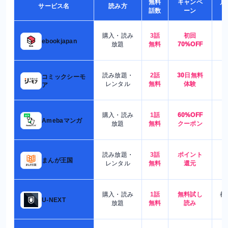
無料
キャンペ
月
サービス名
読み方
話数
ーン
購入・読み
3話
初回
7
ebookjapan
放題
無料
70%OFF
読み放題・
2話
30日無料
コミックシーモ
7
レンタル
無料
体験
ア
購入・読み
1話
60%OFF
5
Amebaマンガ
放題
無料
クーポン
読み放題・
3話
ポイント
4
まんが王国
レンタル
無料
還元
購入・読み
1話
無料試し
都
U-NEXT
放題
無料
読み