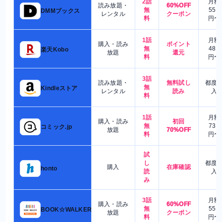
2話
月額
読み放題・
60%OFF
無
550
DMMブックス
レンタル
クーポン
料
円〜
1話
月額
購入・読み
ポイント
無
480
楽天Kobo
放題
還元
料
円〜
3話
読み放題・
無料試し
都度
無
Kindleストア
レンタル
読み
入
料
1話
月額
購入・読み
初回
無
730
コミック.jp
放題
70%OFF
料
円〜
試
し
都度
購入
在庫確認
honto
読
入
み
3話
月額
購入・読み
60%OFF
無
550
BOOK☆WALKER
放題
クーポン
料
円〜