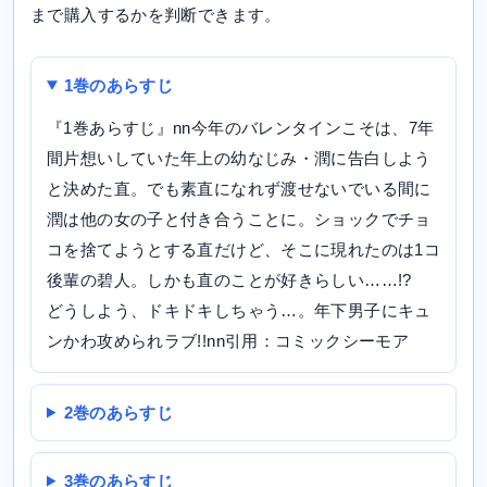
まで購入するかを判断できます。
1巻のあらすじ
『1巻あらすじ』nn今年のバレンタインこそは、7年
間片想いしていた年上の幼なじみ・潤に告白しよう
と決めた直。でも素直になれず渡せないでいる間に
潤は他の女の子と付き合うことに。ショックでチョ
コを捨てようとする直だけど、そこに現れたのは1コ
後輩の碧人。しかも直のことが好きらしい……!?
どうしよう、ドキドキしちゃう…。年下男子にキュ
ンかわ攻められラブ!!nn引用：コミックシーモア
2巻のあらすじ
3巻のあらすじ