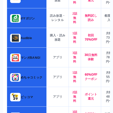
放題
還元
料
円〜
2話
読み放題・
無料試し
都度
無
dマガジン
レンタル
読み
入
料
1話
月額
購入・読み
初回
無
730
Audible
放題
70%OFF
料
円〜
3話
月額
30日無料
アプリ
無
780
マンガBANG!
体験
料
円〜
1話
月額
60%OFF
アプリ
無
550
めちゃコミック
クーポン
料
円〜
2話
月額
ポイント
アプリ
無
480
ピッコマ
還元
料
円〜
3話