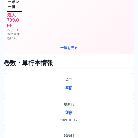
ーポン
一覧
最大
70%O
FF
各サービ
スの条件
を比較
一覧を見る
巻数・単行本情報
既刊
3巻
最新刊
3巻
2026-05-07
発売日