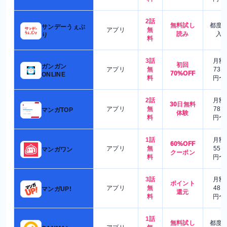
2話
無料試し
都度
サンデーうぇぶ
アプリ
無
読み
入
り
料
3話
月額
初回
ガンガン
アプリ
無
730
70%OFF
ONLINE
料
円〜
2話
月額
30日無料
アプリ
無
780
マンガTOP
体験
料
円〜
1話
月額
60%OFF
アプリ
無
550
マンガワン
クーポン
料
円〜
3話
月額
ポイント
アプリ
無
480
マンガUP!
還元
料
円〜
1話
無料試し
都度