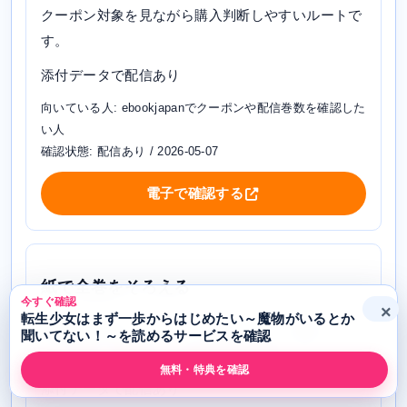
クーポン対象を見ながら購入判断しやすいルートで
す。
添付データで配信あり
向いている人: ebookjapanでクーポンや配信巻数を確認した
い人
確認状態: 配信あり / 2026-05-07
電子で確認する
紙で全巻をそろえる
今すぐ確認
×
転生少女はまず一歩からはじめたい～魔物がいるとか
honto
を確認します。まとめ買いしたい場合は、在
聞いてない！～を読めるサービスを確認
庫、巻数、送料込みの支払総額を確認します。
無料・特典を確認
添付データで配信あり