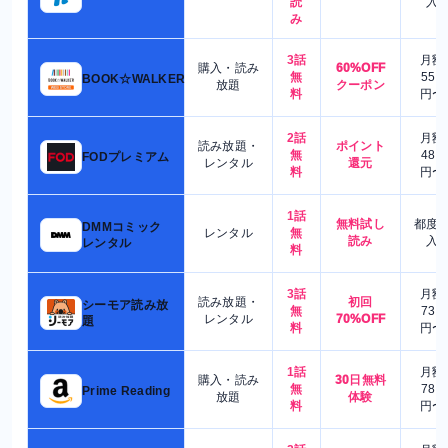
読
入
み
3話
月額
購入・読み
60%OFF
無
550
BOOK☆WALKER
放題
クーポン
料
円〜
2話
月額
読み放題・
ポイント
無
480
FODプレミアム
レンタル
還元
料
円〜
1話
無料試し
都度
DMMコミック
レンタル
無
読み
入
レンタル
料
3話
月額
読み放題・
初回
シーモア読み放
無
730
レンタル
70%OFF
題
料
円〜
1話
月額
購入・読み
30日無料
無
780
Prime Reading
放題
体験
料
円〜