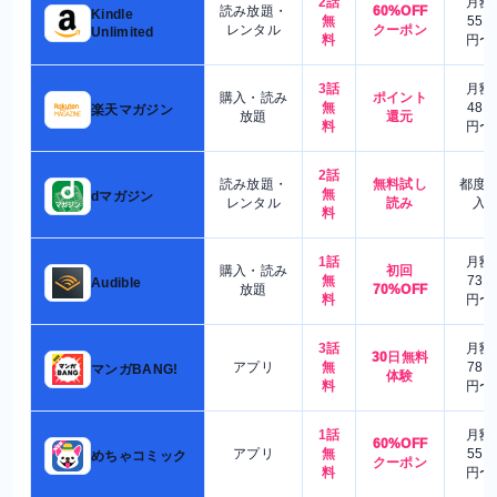
2話
月額
読み放題・
60%OFF
Kindle
無
550
レンタル
クーポン
Unlimited
料
円〜
3話
月額
購入・読み
ポイント
無
480
楽天マガジン
放題
還元
料
円〜
2話
読み放題・
無料試し
都度
無
dマガジン
レンタル
読み
入
料
1話
月額
購入・読み
初回
無
730
Audible
放題
70%OFF
料
円〜
3話
月額
30日無料
アプリ
無
780
マンガBANG!
体験
料
円〜
1話
月額
60%OFF
アプリ
無
550
めちゃコミック
クーポン
料
円〜