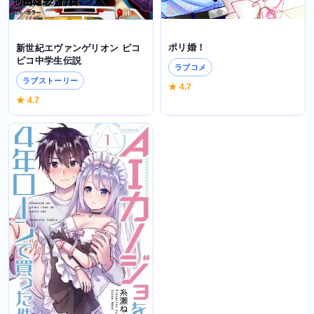
ポリ婚！
新世紀エヴァンゲリオン ピコ
ピコ中学生伝説
ラブコメ
ラブストーリー
★ 4.7
★ 4.7