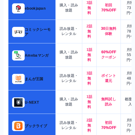
3話
月額
購入・読み
初回
無
730
ebookjapan
放題
70%OFF
料
円〜
2話
月額
読み放題・
30日無料
コミックシーモ
無
780
レンタル
体験
ア
料
円〜
1話
月額
購入・読み
60%OFF
無
550
Amebaマンガ
放題
クーポン
料
円〜
3話
月額
読み放題・
ポイント
無
480
まんが王国
レンタル
還元
料
円〜
1話
購入・読み
無料試し
都度
無
U-NEXT
放題
読み
入
料
2話
月額
読み放題・
初回
無
730
ブックライブ
レンタル
70%OFF
料
円〜