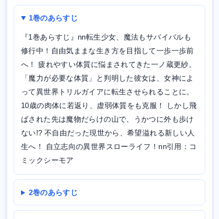
1巻のあらすじ
『1巻あらすじ』nn転生少女、魔法もサバイバルも
修行中！自由気ままな生き方を目指して一歩一歩前
へ！ 疲れやすい体質に悩まされてきた一ノ蔵更紗。
「魔力が必要な体質」と判明した彼女は、女神によ
って異世界トリルガイアに転生させられることに。
10歳の肉体に若返り、虚弱体質をも克服！ しかし飛
ばされた先は魔物だらけの山で、うかつに外も歩け
ない!? 不自由だった現世から、希望溢れる新しい人
生へ！ 自立志向の異世界スローライフ！nn引用：コ
ミックシーモア
2巻のあらすじ