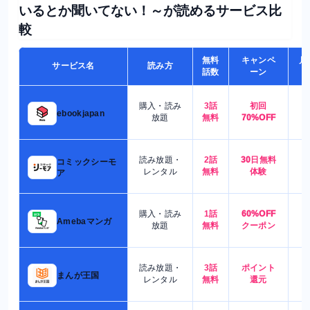
いるとか聞いてない！～が読めるサービス比
較
無料
キャンペ
月
サービス名
読み方
話数
ーン
購入・読み
3話
初回
7
ebookjapan
放題
無料
70%OFF
読み放題・
2話
30日無料
コミックシーモ
7
レンタル
無料
体験
ア
購入・読み
1話
60%OFF
5
Amebaマンガ
放題
無料
クーポン
読み放題・
3話
ポイント
4
まんが王国
レンタル
無料
還元