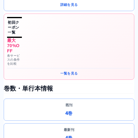
詳細を見る
初回ク
ーポン
一覧
最大
70%O
FF
各サービ
スの条件
を比較
一覧を見る
巻数・単行本情報
既刊
4巻
最新刊
4巻