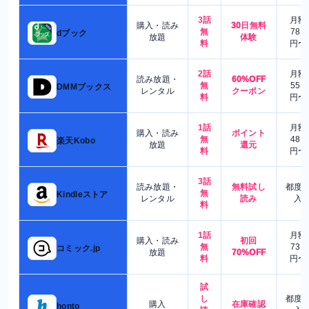
3話
月額
購入・読み
30日無料
無
780
dブック
放題
体験
料
円〜
2話
月額
読み放題・
60%OFF
無
550
DMMブックス
レンタル
クーポン
料
円〜
1話
月額
購入・読み
ポイント
無
480
楽天Kobo
放題
還元
料
円〜
3話
読み放題・
無料試し
都度
無
Kindleストア
レンタル
読み
入
料
1話
月額
購入・読み
初回
無
730
コミック.jp
放題
70%OFF
料
円〜
試
し
都度
購入
在庫確認
honto