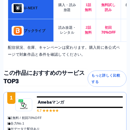
購入・読み
1話
無料試し
都
U-NEXT
放題
無料
読み
読み放題・
2話
初回
7
ブックライブ
レンタル
無料
70%OFF
配信状況、在庫、キャンペーンは変わります。購入前に各公式ペ
ージで対象作品と条件を確認してください。
この作品におすすめのサービス
もっと詳しく比較
TOP3
する
1
Amebaマンガ
4.7
★★★★★
3話無料 / 初回70%OFF
総合力No.1
添付データで配信あり