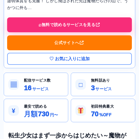
虚弱体質をも克服！ しかし飛ばされた先は魔物だらけの山で、う
かつに外も...
無料で読めるサービスを見る
公式サイトへ
♡ お気に入りに追加
配信サービス数
無料話あり
▤
□
16
3
サービス
サービス
最安で読める
初回特典最大
¥
月額730
70
円〜
%OFF
転生少女はまず一歩からはじめたい～魔物が