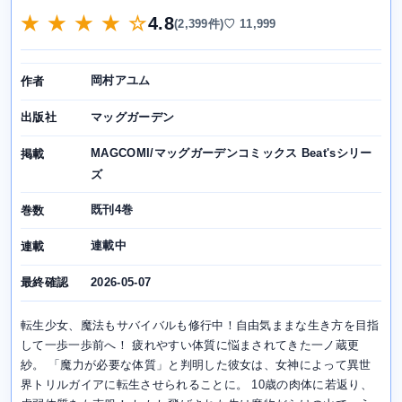
★ ★ ★ ★ ☆
4.8
(2,399件)
♡ 11,999
岡村アユム
作者
マッグガーデン
出版社
MAGCOMI/マッグガーデンコミックス Beat'sシリー
掲載
ズ
既刊4巻
巻数
連載中
連載
2026-05-07
最終確認
転生少女、魔法もサバイバルも修行中！自由気ままな生き方を目指
して一歩一歩前へ！ 疲れやすい体質に悩まされてきた一ノ蔵更
紗。 「魔力が必要な体質」と判明した彼女は、女神によって異世
界トリルガイアに転生させられることに。 10歳の肉体に若返り、