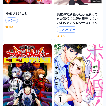
神様ですげェむ
異世界で頑張ったから戻って
きた現代では好き勝手してい
ホラー
いよねアンソロジーコミック
★ 4.6
ファンタジー
★ 4.5