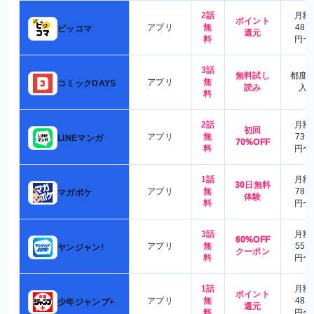
2話
月額
ポイント
アプリ
無
480
ピッコマ
還元
料
円〜
3話
無料試し
都度
アプリ
無
コミックDAYS
読み
入
料
2話
月額
初回
アプリ
無
730
LINEマンガ
70%OFF
料
円〜
1話
月額
30日無料
アプリ
無
780
マガポケ
体験
料
円〜
3話
月額
60%OFF
アプリ
無
550
ヤンジャン!
クーポン
料
円〜
1話
月額
ポイント
アプリ
無
480
少年ジャンプ+
還元
料
円〜