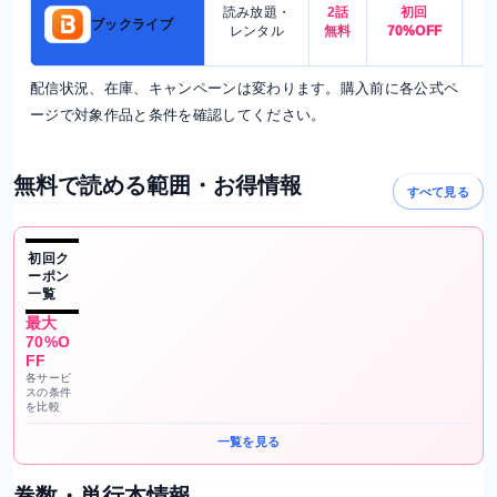
読み放題・
2話
初回
7
ブックライブ
レンタル
無料
70%OFF
配信状況、在庫、キャンペーンは変わります。購入前に各公式ペ
ージで対象作品と条件を確認してください。
無料で読める範囲・お得情報
すべて見る
初回ク
ーポン
一覧
最大
70%O
FF
各サービ
スの条件
を比較
一覧を見る
巻数・単行本情報