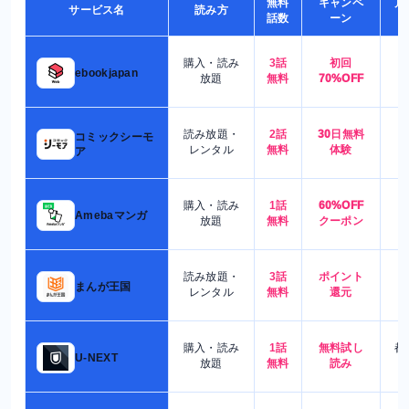
無料
キャンペ
月
サービス名
読み方
話数
ーン
購入・読み
3話
初回
7
ebookjapan
放題
無料
70%OFF
読み放題・
2話
30日無料
コミックシーモ
7
レンタル
無料
体験
ア
購入・読み
1話
60%OFF
5
Amebaマンガ
放題
無料
クーポン
読み放題・
3話
ポイント
4
まんが王国
レンタル
無料
還元
購入・読み
1話
無料試し
都
U-NEXT
放題
無料
読み