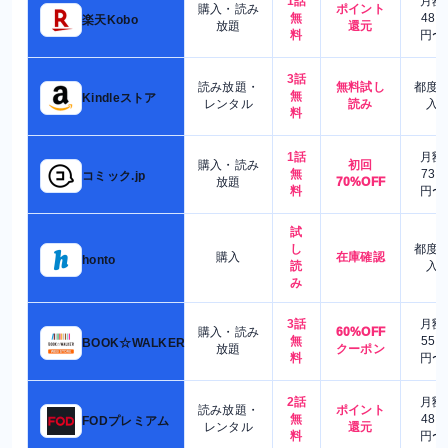
1話
月額
購入・読み
ポイント
無
480
楽天Kobo
放題
還元
料
円〜
3話
読み放題・
無料試し
都度
無
Kindleストア
レンタル
読み
入
料
1話
月額
購入・読み
初回
無
730
コミック.jp
放題
70%OFF
料
円〜
試
し
都度
購入
在庫確認
honto
読
入
み
3話
月額
購入・読み
60%OFF
無
550
BOOK☆WALKER
放題
クーポン
料
円〜
2話
月額
読み放題・
ポイント
無
480
FODプレミアム
レンタル
還元
料
円〜