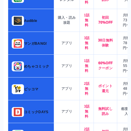
料
1話
月額
購入・読み
初回
無
730
Audible
放題
70%OFF
料
円〜
3話
月額
30日無料
アプリ
無
780
マンガBANG!
体験
料
円〜
1話
月額
60%OFF
アプリ
無
550
めちゃコミック
クーポン
料
円〜
2話
月額
ポイント
アプリ
無
480
ピッコマ
還元
料
円〜
3話
無料試し
都度
アプリ
無
コミックDAYS
読み
入
料
2話
月額