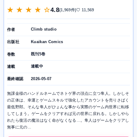
★ ★ ★ ★ ☆
4.8
(1,969件)
♡ 11,569
Climb studio
作者
Kuaikan Comics
出版社
既刊5巻
巻数
連載中
連載
2026-05-07
最終確認
無課金様のハンドルネームでネトゲ界の頂点に立つ隼人。しかしそ
の正体は、幸運とゲームスキルで強化したアカウントを売りさばく
最低野郎。そんな隼人がひょんな事から実際のゲーム内世界に転移
してしまう。ゲームをクリアすれば元の世界に戻れる。しかしやら
れたら復活の魔法はなく命がなくなる…。隼人はゲームをクリアし
無事に元の...