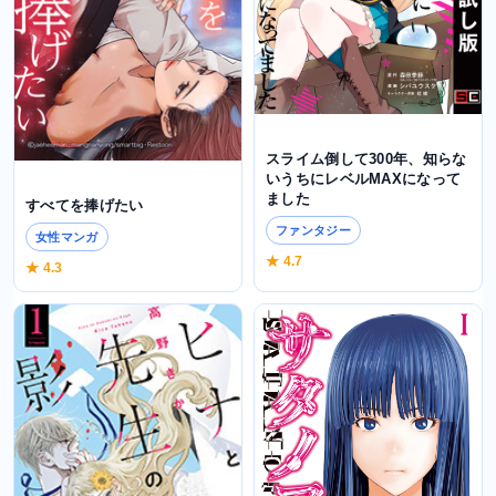
スライム倒して300年、知らな
いうちにレベルMAXになって
ました
すべてを捧げたい
ファンタジー
女性マンガ
★ 4.7
★ 4.3