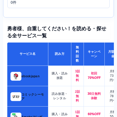
0件
勇者様、自重してください！を読める・探せ
る全サービス一覧
無
料
キャンペ
月額
サービス名
読み方
話
ーン
金
数
3話
月額
購入・読み
初回
無
730
ebookjapan
放題
70%OFF
料
円〜
2話
月額
読み放題・
30日無料
コミックシーモ
無
780
レンタル
体験
ア
料
円〜
1話
月額
購入・読み
60%OFF
無
550