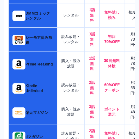
1話
無料試し
都度
DMMコミック
レンタル
無
読み
入
レンタル
料
3話
月額
読み放題・
初回
シーモア読み放
無
730
レンタル
70%OFF
題
料
円〜
1話
月額
購入・読み
30日無料
無
780
Prime Reading
放題
体験
料
円〜
2話
月額
読み放題・
60%OFF
Kindle
無
550
レンタル
クーポン
Unlimited
料
円〜
3話
月額
購入・読み
ポイント
無
480
楽天マガジン
放題
還元
料
円〜
2話
読み放題・
無料試し
都度
無
dマガジン
レンタル
読み
入