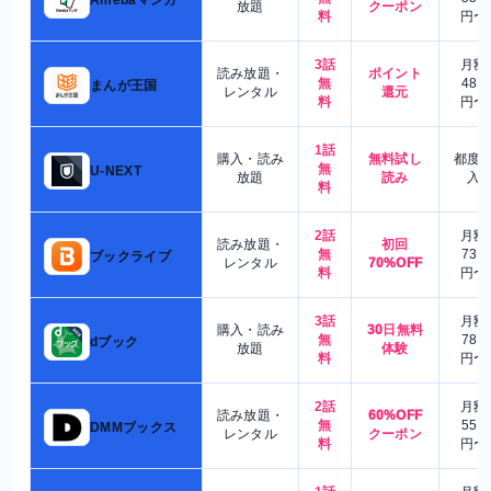
Amebaマンガ
放題
クーポン
料
円〜
3話
月額
読み放題・
ポイント
無
480
まんが王国
レンタル
還元
料
円〜
1話
購入・読み
無料試し
都度
無
U-NEXT
放題
読み
入
料
2話
月額
読み放題・
初回
無
730
ブックライブ
レンタル
70%OFF
料
円〜
3話
月額
購入・読み
30日無料
無
780
dブック
放題
体験
料
円〜
2話
月額
読み放題・
60%OFF
無
550
DMMブックス
レンタル
クーポン
料
円〜