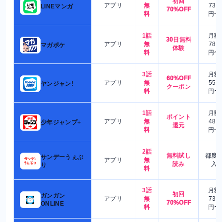
初回
アプリ
無
730
LINEマンガ
70%OFF
料
円〜
1話
月額
30日無料
アプリ
無
780
マガポケ
体験
料
円〜
3話
月額
60%OFF
アプリ
無
550
ヤンジャン!
クーポン
料
円〜
1話
月額
ポイント
アプリ
無
480
少年ジャンプ+
還元
料
円〜
2話
無料試し
都度
サンデーうぇぶ
アプリ
無
読み
入
り
料
3話
月額
初回
ガンガン
アプリ
無
730
70%OFF
ONLINE
料
円〜