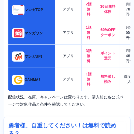
2話
月額
30日無料
アプリ
無
780
マンガTOP
体験
料
円〜
1話
月額
60%OFF
アプリ
無
550
マンガワン
クーポン
料
円〜
3話
月額
ポイント
アプリ
無
480
マンガUP!
還元
料
円〜
1話
無料試し
都度
アプリ
無
GANMA!
読み
入
料
配信状況、在庫、キャンペーンは変わります。購入前に各公式ペ
ージで対象作品と条件を確認してください。
勇者様、自重してください！は無料で読め
る？