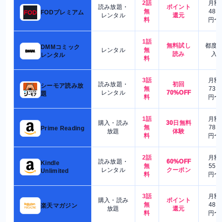
2話
月額
読み放題・
ポイント
無
480
FODプレミアム
レンタル
還元
料
円〜
1話
無料試し
都度
DMMコミック
レンタル
無
読み
入
レンタル
料
3話
月額
読み放題・
初回
シーモア読み放
無
730
レンタル
70%OFF
題
料
円〜
1話
月額
購入・読み
30日無料
無
780
Prime Reading
放題
体験
料
円〜
2話
月額
読み放題・
60%OFF
Kindle
無
550
レンタル
クーポン
Unlimited
料
円〜
3話
月額
購入・読み
ポイント
無
480
楽天マガジン
放題
還元
料
円〜