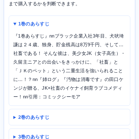
まで購入するかを判断できます。
1巻のあらすじ
『1巻あらすじ』nnブラック企業入社3年目、犬吠埼
謙は２４歳、独身、貯金残高は8万9千円、そして…
社畜である！ そんな彼は、美少女JK（女子高生）・
久留主ニアとの出会いをきっかけに、「社畜」と
「ＪＫのペット」という二重生活を強いられること
に…！？nn『姉ログ』『汚物は消毒です』の田口ケ
ンジが贈る、JK×社畜のイケナイ飼育ラブコメディ
ー！nn引用：コミックシーモア
2巻のあらすじ
3巻のあらすじ