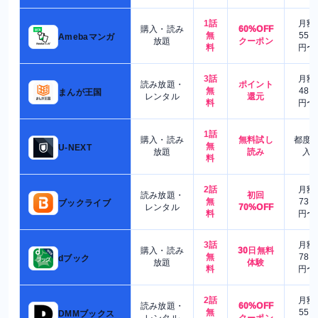
1話
月額
購入・読み
60%OFF
無
550
Amebaマンガ
放題
クーポン
料
円〜
3話
月額
読み放題・
ポイント
無
480
まんが王国
レンタル
還元
料
円〜
1話
購入・読み
無料試し
都度
無
U-NEXT
放題
読み
入
料
2話
月額
読み放題・
初回
無
730
ブックライブ
レンタル
70%OFF
料
円〜
3話
月額
購入・読み
30日無料
無
780
dブック
放題
体験
料
円〜
2話
月額
読み放題・
60%OFF
無
550
DMMブックス
レンタル
クーポン