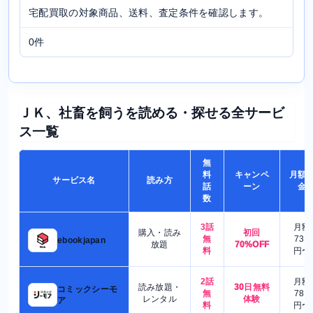
宅配買取の対象商品、送料、査定条件を確認します。
0件
ＪＫ、社畜を飼うを読める・探せる全サービ
ス一覧
無
料
キャンペ
月額
サービス名
読み方
話
ーン
金
数
3話
月額
購入・読み
初回
無
730
ebookjapan
放題
70%OFF
料
円〜
2話
月額
読み放題・
30日無料
コミックシーモ
無
780
レンタル
体験
ア
料
円〜