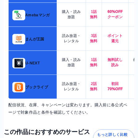
購入・読み
1話
60%OFF
5
Amebaマンガ
放題
無料
クーポン
読み放題・
3話
ポイント
4
まんが王国
レンタル
無料
還元
購入・読み
1話
無料試し
都
U-NEXT
放題
無料
読み
読み放題・
2話
初回
7
ブックライブ
レンタル
無料
70%OFF
配信状況、在庫、キャンペーンは変わります。購入前に各公式ペ
ージで対象作品と条件を確認してください。
この作品におすすめのサービス
もっと詳しく比較