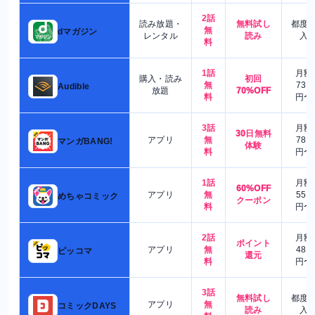
2話
読み放題・
無料試し
都度
無
dマガジン
レンタル
読み
入
料
1話
月額
購入・読み
初回
無
730
Audible
放題
70%OFF
料
円〜
3話
月額
30日無料
アプリ
無
780
マンガBANG!
体験
料
円〜
1話
月額
60%OFF
アプリ
無
550
めちゃコミック
クーポン
料
円〜
2話
月額
ポイント
アプリ
無
480
ピッコマ
還元
料
円〜
3話
無料試し
都度
アプリ
無
コミックDAYS
読み
入