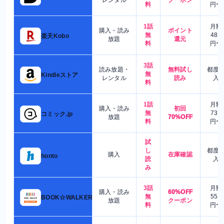
料
円〜
1話
月額
購入・読み
ポイント
無
480
楽天Kobo
放題
還元
料
円〜
3話
読み放題・
無料試し
都度
無
Kindleストア
レンタル
読み
入
料
1話
月額
購入・読み
初回
無
730
コミック.jp
放題
70%OFF
料
円〜
試
し
都度
購入
在庫確認
honto
読
入
み
3話
月額
購入・読み
60%OFF
無
550
BOOK☆WALKER
放題
クーポン
料
円〜