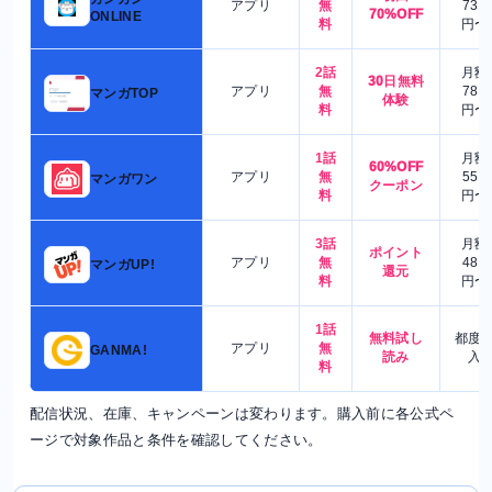
アプリ
無
730
70%OFF
ONLINE
料
円〜
2話
月額
30日無料
アプリ
無
780
マンガTOP
体験
料
円〜
1話
月額
60%OFF
アプリ
無
550
マンガワン
クーポン
料
円〜
3話
月額
ポイント
アプリ
無
480
マンガUP!
還元
料
円〜
1話
無料試し
都度
アプリ
無
GANMA!
読み
入
料
配信状況、在庫、キャンペーンは変わります。購入前に各公式ペ
ージで対象作品と条件を確認してください。