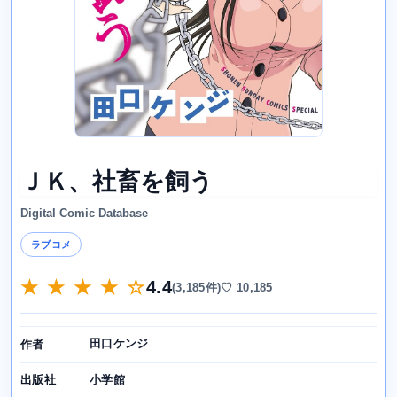
ＪＫ、社畜を飼う
Digital Comic Database
ラブコメ
★ ★ ★ ★ ☆
4.4
(3,185件)
♡ 10,185
田口ケンジ
作者
小学館
出版社