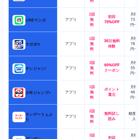
料
2話
月額
初回
アプリ
無
730
LINEマンガ
70%OFF
料
円〜
1話
月額
30日無料
アプリ
無
780
マガポケ
体験
料
円〜
3話
月額
60%OFF
アプリ
無
550
ヤンジャン!
クーポン
料
円〜
1話
月額
ポイント
アプリ
無
480
少年ジャンプ+
還元
料
円〜
2話
無料試し
都度
サンデーうぇぶ
アプリ
無
読み
入
り
料
3話
月額
初回
ガンガン