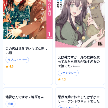
この恋は世界でいちばん美し
い雨
元奴隷ですが、鬼の奴隷を買
ラブストーリー
ってみたら精力が強すぎるの
で捨てたい……
★ 4.5
ファンタジー
★ 4.3
地雷なんですか？地原さん
悪役令嬢に転生したはずがマ
リー・アントワネットでした
学園