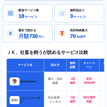
配信サービス数
無料話あり
▤
□
18
3
サービス
サービス
最安で読める
初回特典最大
¥
月額730
70
円〜
%OFF
ＪＫ、社畜を飼うが読めるサービス比較
無料
キャンペ
月
サービス名
読み方
話数
ーン
購入・読み
3話
初回
7
ebookjapan
放題
無料
70%OFF
読み放題・
2話
30日無料
コミックシーモ
7
レンタル
無料
体験
ア