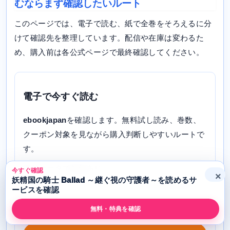
むならまず確認したいルート
このページでは、電子で読む、紙で全巻をそろえるに分
けて確認先を整理しています。配信や在庫は変わるた
め、購入前は各公式ページで最終確認してください。
電子で今すぐ読む
ebookjapan
を確認します。無料試し読み、巻数、
クーポン対象を見ながら購入判断しやすいルートで
す。
添付データで配信あり
今すぐ確認
×
妖精国の騎士 Ballad ～継ぐ視の守護者～を読めるサ
向いている人: ebookjapanでクーポンや配信巻数を確認した
ービスを確認
い人
無料・特典を確認
確認状態: 配信あり / 2026-05-07