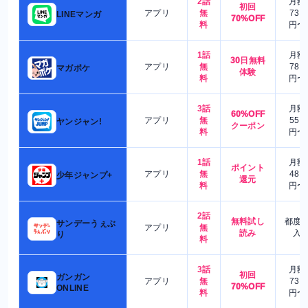
2話
月額
初回
アプリ
無
730
LINEマンガ
70%OFF
料
円〜
1話
月額
30日無料
アプリ
無
780
マガポケ
体験
料
円〜
3話
月額
60%OFF
アプリ
無
550
ヤンジャン!
クーポン
料
円〜
1話
月額
ポイント
アプリ
無
480
少年ジャンプ+
還元
料
円〜
2話
無料試し
都度
サンデーうぇぶ
アプリ
無
読み
入
り
料
3話
月額
初回
ガンガン
アプリ
無
730
70%OFF
ONLINE
料
円〜