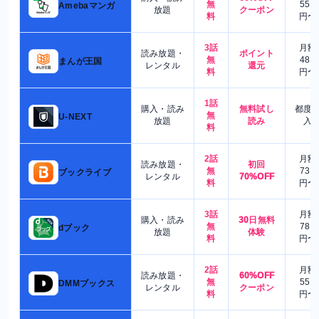
無
550
Amebaマンガ
放題
クーポン
料
円〜
3話
月額
読み放題・
ポイント
無
480
まんが王国
レンタル
還元
料
円〜
1話
購入・読み
無料試し
都度
無
U-NEXT
放題
読み
入
料
2話
月額
読み放題・
初回
無
730
ブックライブ
レンタル
70%OFF
料
円〜
3話
月額
購入・読み
30日無料
無
780
dブック
放題
体験
料
円〜
2話
月額
読み放題・
60%OFF
無
550
DMMブックス
レンタル
クーポン
料
円〜