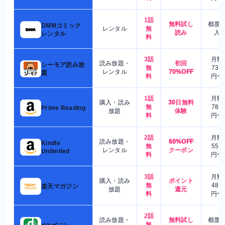
1話
無料試し
都度
DMMコミック
レンタル
無
読み
入
レンタル
料
3話
月額
読み放題・
初回
シーモア読み放
無
730
レンタル
70%OFF
題
料
円〜
1話
月額
購入・読み
30日無料
無
780
Prime Reading
放題
体験
料
円〜
2話
月額
読み放題・
60%OFF
Kindle
無
550
レンタル
クーポン
Unlimited
料
円〜
3話
月額
購入・読み
ポイント
無
480
楽天マガジン
放題
還元
料
円〜
2話
読み放題・
無料試し
都度
無