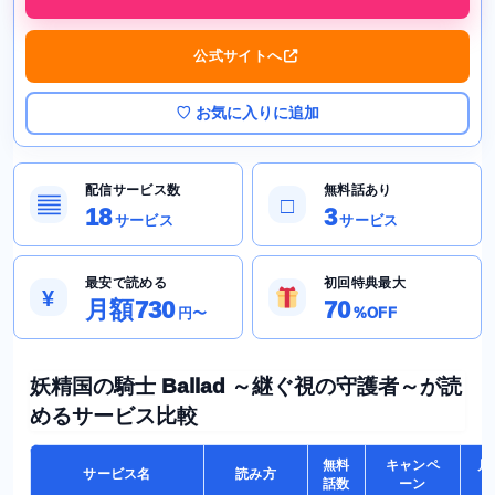
公式サイトへ
♡ お気に入りに追加
配信サービス数
無料話あり
▤
□
18
3
サービス
サービス
最安で読める
初回特典最大
¥
月額730
70
円〜
%OFF
妖精国の騎士 Ballad ～継ぐ視の守護者～が読
めるサービス比較
無料
キャンペ
月
サービス名
読み方
話数
ーン