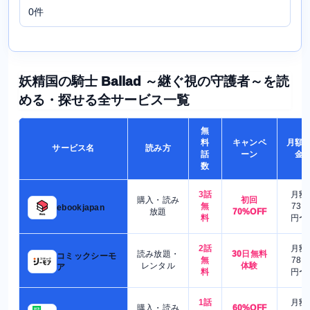
0件
妖精国の騎士 Ballad ～継ぐ視の守護者～を読
める・探せる全サービス一覧
無
料
キャンペ
月額
サービス名
読み方
話
ーン
金
数
3話
月額
購入・読み
初回
無
730
ebookjapan
放題
70%OFF
料
円〜
2話
月額
読み放題・
30日無料
コミックシーモ
無
780
レンタル
体験
ア
料
円〜
1話
月額
購入・読み
60%OFF