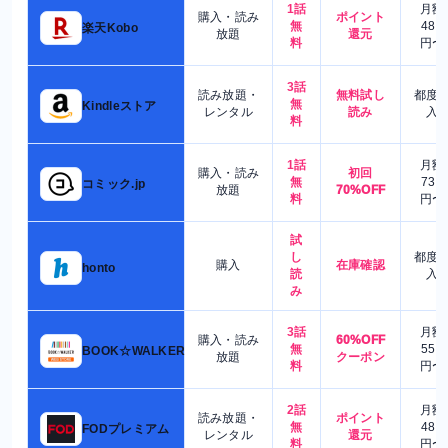
1話
月額
購入・読み
ポイント
無
480
楽天Kobo
放題
還元
料
円〜
3話
読み放題・
無料試し
都度
無
Kindleストア
レンタル
読み
入
料
1話
月額
購入・読み
初回
無
730
コミック.jp
放題
70%OFF
料
円〜
試
し
都度
購入
在庫確認
honto
読
入
み
3話
月額
購入・読み
60%OFF
無
550
BOOK☆WALKER
放題
クーポン
料
円〜
2話
月額
読み放題・
ポイント
無
480
FODプレミアム
レンタル
還元
料
円〜