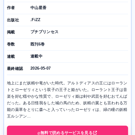
中山星香
作者
.FiZZ
出版社
プチプリンセス
掲載
既刊6巻
巻数
連載中
連載
2026-05-07
最終確認
地上にまだ妖精や竜がいた時代。アルトディアスの王にはローラン
トとローゼリィという双子の王子と姫がいた。ローラント王子は音
楽を好む穏やかな性質で、ローゼリィ姫は剣や武芸を好むおてんば
だった。ある日怪我をした城の馬のため、妖精の翼とも言われる万
能の薬草をとりに森へと入っていったローゼリィは、緑の瞳の妖精
王ルシアン...
無料で読めるサービスを見る