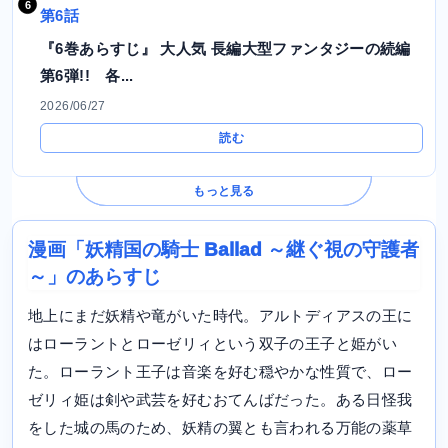
第6話
『6巻あらすじ』 大人気 長編大型ファンタジーの続編
第6弾!! 各...
2026/06/27
読む
もっと見る
漫画「妖精国の騎士 Ballad ～継ぐ視の守護者
～」のあらすじ
地上にまだ妖精や竜がいた時代。アルトディアスの王に
はローラントとローゼリィという双子の王子と姫がい
た。ローラント王子は音楽を好む穏やかな性質で、ロー
ゼリィ姫は剣や武芸を好むおてんばだった。ある日怪我
をした城の馬のため、妖精の翼とも言われる万能の薬草