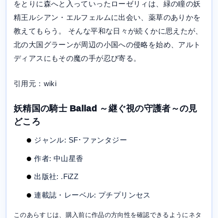
をとりに森へと入っていったローゼリィは、緑の瞳の妖
精王ルシアン・エルフェルムに出会い、薬草のありかを
教えてもらう。 そんな平和な日々が続くかに思えたが、
北の大国グラーンが周辺の小国への侵略を始め、アルト
ディアスにもその魔の手が忍び寄る。
引用元：wiki
妖精国の騎士 Ballad ～継ぐ視の守護者～の見
どころ
ジャンル: SF･ファンタジー
作者: 中山星香
出版社: .FiZZ
連載誌・レーベル: プチプリンセス
このあらすじは、購入前に作品の方向性を確認できるようにネタ