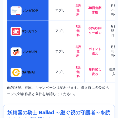
2話
月額
30日無料
アプリ
無
780
マンガTOP
体験
料
円〜
1話
月額
60%OFF
アプリ
無
550
マンガワン
クーポン
料
円〜
3話
月額
ポイント
アプリ
無
480
マンガUP!
還元
料
円〜
1話
無料試し
都度
アプリ
無
GANMA!
読み
入
料
配信状況、在庫、キャンペーンは変わります。購入前に各公式ペ
ージで対象作品と条件を確認してください。
妖精国の騎士 Ballad ～継ぐ視の守護者～を読