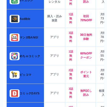
dマガジン
レンタル
読み
入
料
1話
月額
購入・読み
初回
無
730
Audible
放題
70%OFF
料
円〜
3話
月額
30日無料
アプリ
無
780
マンガBANG!
体験
料
円〜
1話
月額
60%OFF
アプリ
無
550
めちゃコミック
クーポン
料
円〜
2話
月額
ポイント
アプリ
無
480
ピッコマ
還元
料
円〜
3話
無料試し
都度
アプリ
無
コミックDAYS
読み
入
料