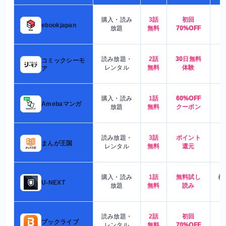
購入・読み
3話
初回
7
ebookjapan
放題
無料
70%OFF
読み放題・
2話
30日無料
コミックシーモ
7
レンタル
無料
体験
ア
購入・読み
1話
60%OFF
5
Amebaマンガ
放題
無料
クーポン
読み放題・
3話
ポイント
4
まんが王国
レンタル
無料
還元
購入・読み
1話
無料試し
都
U-NEXT
放題
無料
読み
読み放題・
2話
初回
7
ブックライブ
レンタル
無料
70%OFF