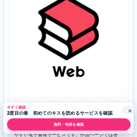
ebookjapanで「2度目の春 初めてのキ
今すぐ確認
×
2度目の春 初めてのキスを読めるサービスを確認
ス」を読む
無料・特典を確認
ebookjapanは、電子コミックを中心に作品を探し
やすい電子書籍サービスです。作品ページでは巻