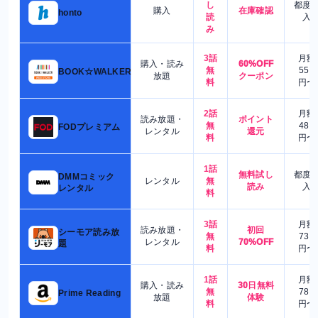
し
都度
購入
在庫確認
honto
読
入
み
3話
月額
購入・読み
60%OFF
無
550
BOOK☆WALKER
放題
クーポン
料
円〜
2話
月額
読み放題・
ポイント
無
480
FODプレミアム
レンタル
還元
料
円〜
1話
無料試し
都度
DMMコミック
レンタル
無
読み
入
レンタル
料
3話
月額
読み放題・
初回
シーモア読み放
無
730
レンタル
70%OFF
題
料
円〜
1話
月額
購入・読み
30日無料
無
780
Prime Reading
放題
体験
料
円〜