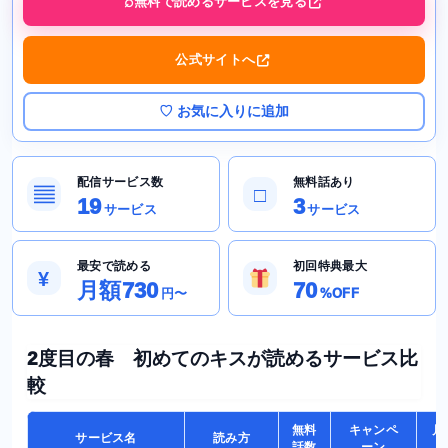
無料で読めるサービスを見る
公式サイトへ
♡ お気に入りに追加
配信サービス数
無料話あり
▤
□
19
3
サービス
サービス
最安で読める
初回特典最大
¥
月額730
70
円〜
%OFF
2度目の春 初めてのキスが読めるサービス比
較
無料
キャンペ
月
サービス名
読み方
話数
ーン