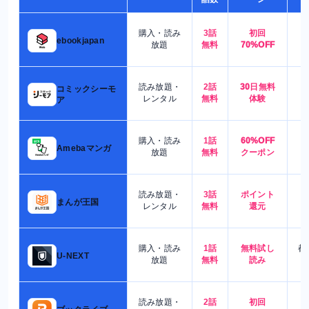
購入・読み
3話
初回
7
ebookjapan
放題
無料
70%OFF
読み放題・
2話
30日無料
コミックシーモ
7
レンタル
無料
体験
ア
購入・読み
1話
60%OFF
5
Amebaマンガ
放題
無料
クーポン
読み放題・
3話
ポイント
4
まんが王国
レンタル
無料
還元
購入・読み
1話
無料試し
都
U-NEXT
放題
無料
読み
読み放題・
2話
初回
7