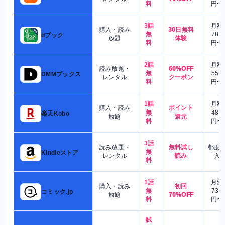
料
円〜
3話
月額
購入・読み
30日無料
無
780
dブック
放題
体験
料
円〜
2話
月額
読み放題・
60%OFF
無
550
DMMブックス
レンタル
クーポン
料
円〜
1話
月額
購入・読み
ポイント
無
480
楽天Kobo
放題
還元
料
円〜
3話
読み放題・
無料試し
都度
無
Kindleストア
レンタル
読み
入
料
1話
月額
購入・読み
初回
無
730
コミック.jp
放題
70%OFF
料
円〜
試