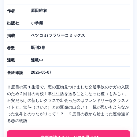
原田唯衣
作者
小学館
出版社
ベツコミ/フラワーコミックス
掲載
既刊2巻
巻数
連載中
連載
2026-05-07
最終確認
２度目の高１生活で、恋の宝物見つけました交通事故のケガの入院
のため２回目の高校１年生生活を送ることになった椛（もみじ）。
不安だらけの新しいクラスで出会ったのはフレンドリーなクラスメ
イトと、蛍斗（けいと）との運命の出会い！ 椛が思いもよらなか
った蛍斗とのつながりって！？ ２度目の春から始まった運命過ぎ
る恋の物語...