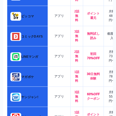
料
円〜
2話
月額
ポイント
アプリ
無
480
ピッコマ
還元
料
円〜
3話
無料試し
都度
アプリ
無
コミックDAYS
読み
入
料
2話
月額
初回
アプリ
無
730
LINEマンガ
70%OFF
料
円〜
1話
月額
30日無料
アプリ
無
780
マガポケ
体験
料
円〜
3話
月額
60%OFF
アプリ
無
550
ヤンジャン!
クーポン
料
円〜
1話
月額
ポイント