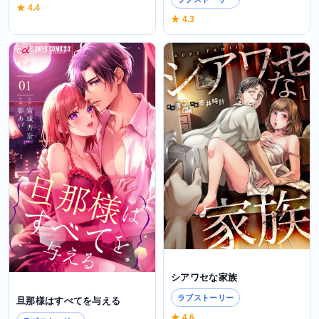
★ 4.4
★ 4.3
シアワセな家族
ラブストーリー
旦那様はすべてを与える
★ 4.6