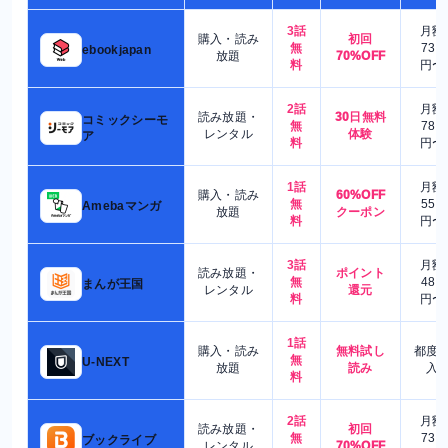
3話
月額
購入・読み
初回
無
730
ebookjapan
放題
70%OFF
料
円〜
2話
月額
読み放題・
30日無料
コミックシーモ
無
780
レンタル
体験
ア
料
円〜
1話
月額
購入・読み
60%OFF
無
550
Amebaマンガ
放題
クーポン
料
円〜
3話
月額
読み放題・
ポイント
無
480
まんが王国
レンタル
還元
料
円〜
1話
購入・読み
無料試し
都度
無
U-NEXT
放題
読み
入
料
2話
月額
読み放題・
初回
無
730
ブックライブ
レンタル
70%OFF