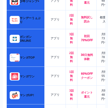
アプリ
無
480
少年ジャンプ+
還元
料
円〜
2話
無料試し
都度
サンデーうぇぶ
アプリ
無
読み
入
り
料
3話
月額
初回
ガンガン
アプリ
無
730
70%OFF
ONLINE
料
円〜
2話
月額
30日無料
アプリ
無
780
マンガTOP
体験
料
円〜
1話
月額
60%OFF
アプリ
無
550
マンガワン
クーポン
料
円〜
3話
月額
ポイント
アプリ
無
480
マンガUP!
還元
料
円〜