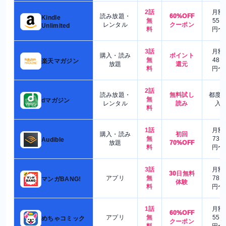
2話
月額
読み放題・
60%OFF
Kindle
無
550
レンタル
クーポン
Unlimited
料
円〜
3話
月額
購入・読み
ポイント
無
480
楽天マガジン
放題
還元
料
円〜
2話
読み放題・
無料試し
都度
無
dマガジン
レンタル
読み
入
料
1話
月額
購入・読み
初回
無
730
Audible
放題
70%OFF
料
円〜
3話
月額
30日無料
アプリ
無
780
マンガBANG!
体験
料
円〜
1話
月額
60%OFF
アプリ
無
550
めちゃコミック
クーポン