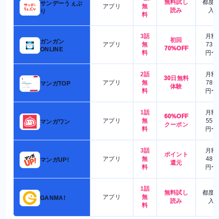
無料試し
都度
サンデーうぇぶ
アプリ
無
読み
入
り
料
3話
月額
初回
ガンガン
アプリ
無
730
70%OFF
ONLINE
料
円〜
2話
月額
30日無料
アプリ
無
780
マンガTOP
体験
料
円〜
1話
月額
60%OFF
アプリ
無
550
マンガワン
クーポン
料
円〜
3話
月額
ポイント
アプリ
無
480
マンガUP!
還元
料
円〜
1話
無料試し
都度
アプリ
無
GANMA!
読み
入
料