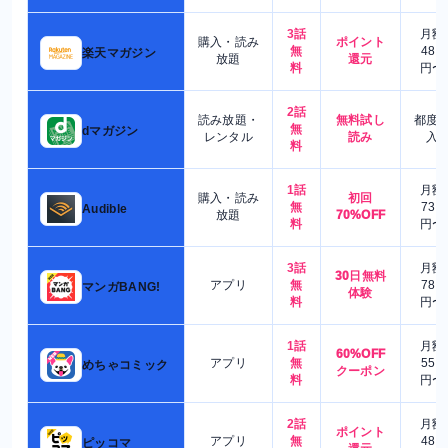
3話
月額
購入・読み
ポイント
無
480
楽天マガジン
放題
還元
料
円〜
2話
読み放題・
無料試し
都度
無
dマガジン
レンタル
読み
入
料
1話
月額
購入・読み
初回
無
730
Audible
放題
70%OFF
料
円〜
3話
月額
30日無料
アプリ
無
780
マンガBANG!
体験
料
円〜
1話
月額
60%OFF
アプリ
無
550
めちゃコミック
クーポン
料
円〜
2話
月額
ポイント
アプリ
無
480
ピッコマ