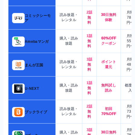
2話
月額
読み放題・
30日無料
コミックシーモ
無
780
レンタル
体験
ア
料
円〜
1話
月額
購入・読み
60%OFF
無
550
Amebaマンガ
放題
クーポン
料
円〜
3話
月額
読み放題・
ポイント
無
480
まんが王国
レンタル
還元
料
円〜
1話
購入・読み
無料試し
都度
無
U-NEXT
放題
読み
入
料
2話
月額
読み放題・
初回
無
730
ブックライブ
レンタル
70%OFF
料
円〜
3話
月額
購入・読み
30日無料
無
780