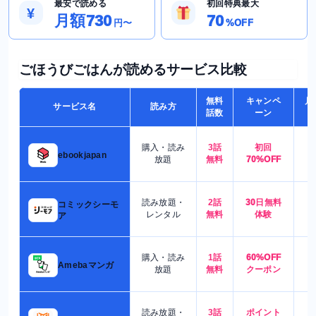
最安で読める
初回特典最大
¥
月額730
70
円〜
%OFF
ごほうびごはんが読めるサービス比較
無料
キャンペ
月
サービス名
読み方
話数
ーン
購入・読み
3話
初回
7
ebookjapan
放題
無料
70%OFF
読み放題・
2話
30日無料
コミックシーモ
7
レンタル
無料
体験
ア
購入・読み
1話
60%OFF
5
Amebaマンガ
放題
無料
クーポン
読み放題・
3話
ポイント