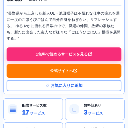
"長野県から上京した新人OL・池田咲子は不慣れな仕事の疲れを週
に一度のごほうびごはんで自分自身をねぎらい、リフレッシュす
る。 ゆるやかに流れる日常の中で、職場の仲間、故郷の家族た
ち、新たに出会った友人など様々な「ごほうびごはん」模様を展開
する。"
無料で読めるサービスを見る
公式サイトへ
♡ お気に入りに追加
配信サービス数
無料話あり
▤
□
17
3
サービス
サービス