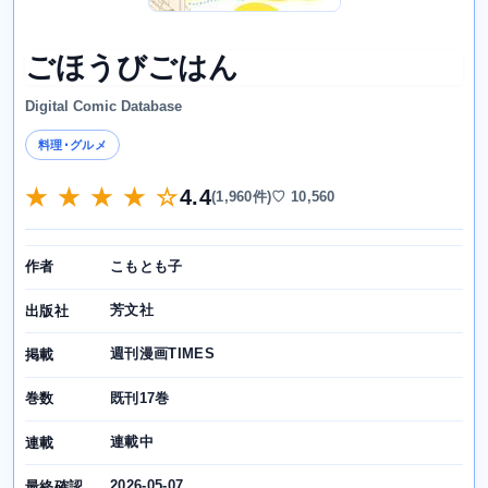
ごほうびごはん
Digital Comic Database
料理･グルメ
★ ★ ★ ★ ☆
4.4
(1,960件)
♡ 10,560
こもとも子
作者
芳文社
出版社
週刊漫画TIMES
掲載
既刊17巻
巻数
連載中
連載
2026-05-07
最終確認