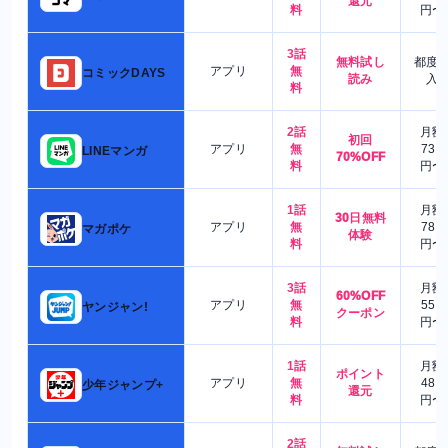
還元
料
円〜
3話
無料試し
都度
アプリ
無
コミックDAYS
読み
入
料
2話
月額
初回
アプリ
無
730
LINEマンガ
70%OFF
料
円〜
1話
月額
30日無料
アプリ
無
780
マガポケ
体験
料
円〜
3話
月額
60%OFF
アプリ
無
550
ヤンジャン!
クーポン
料
円〜
1話
月額
ポイント
アプリ
無
480
少年ジャンプ+
還元
料
円〜
2話