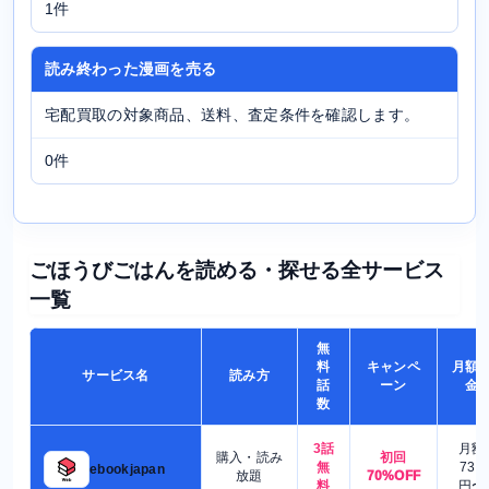
1件
読み終わった漫画を売る
宅配買取の対象商品、送料、査定条件を確認します。
0件
ごほうびごはんを読める・探せる全サービス
一覧
無
料
キャンペ
月額
サービス名
読み方
話
ーン
金
数
3話
月額
購入・読み
初回
無
730
ebookjapan
放題
70%OFF
料
円〜