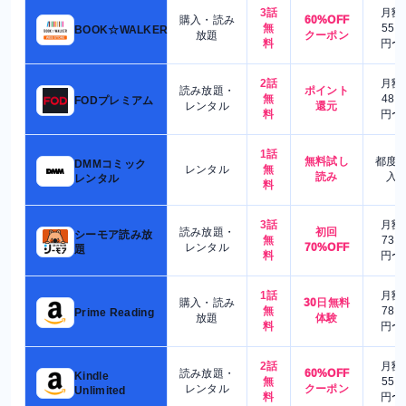
3話
月額
購入・読み
60%OFF
無
550
BOOK☆WALKER
放題
クーポン
料
円〜
2話
月額
読み放題・
ポイント
無
480
FODプレミアム
レンタル
還元
料
円〜
1話
無料試し
都度
DMMコミック
レンタル
無
読み
入
レンタル
料
3話
月額
読み放題・
初回
シーモア読み放
無
730
レンタル
70%OFF
題
料
円〜
1話
月額
購入・読み
30日無料
無
780
Prime Reading
放題
体験
料
円〜
2話
月額
読み放題・
60%OFF
Kindle
無
550
レンタル
クーポン
Unlimited
料
円〜