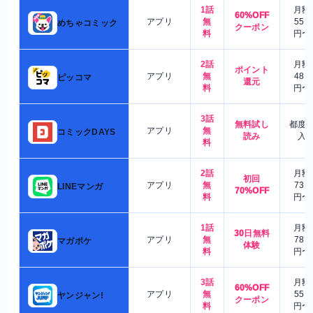
1話
月額
60%OFF
アプリ
無
550
めちゃコミック
クーポン
料
円〜
2話
月額
ポイント
アプリ
無
480
ピッコマ
還元
料
円〜
3話
無料試し
都度
アプリ
無
コミックDAYS
読み
入
料
2話
月額
初回
アプリ
無
730
LINEマンガ
70%OFF
料
円〜
1話
月額
30日無料
アプリ
無
780
マガポケ
体験
料
円〜
3話
月額
60%OFF
アプリ
無
550
ヤンジャン!
クーポン
料
円〜