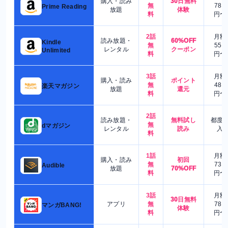
購入・読み
30日無料
無
780
Prime Reading
放題
体験
料
円〜
2話
月額
読み放題・
60%OFF
Kindle
無
550
レンタル
クーポン
Unlimited
料
円〜
3話
月額
購入・読み
ポイント
無
480
楽天マガジン
放題
還元
料
円〜
2話
読み放題・
無料試し
都度
無
dマガジン
レンタル
読み
入
料
1話
月額
購入・読み
初回
無
730
Audible
放題
70%OFF
料
円〜
3話
月額
30日無料
アプリ
無
780
マンガBANG!
体験
料
円〜