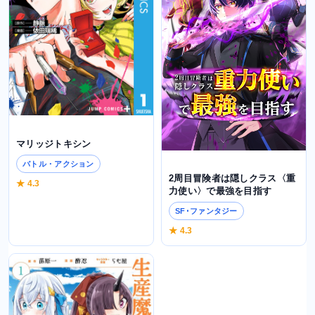
マリッジトキシン
バトル・アクション
2周目冒険者は隠しクラス〈重
★ 4.3
力使い〉で最強を目指す
SF･ファンタジー
★ 4.3