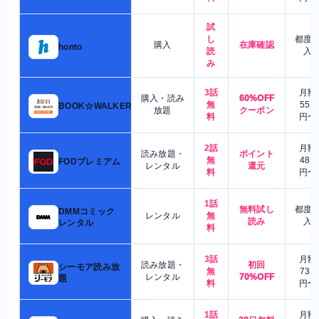
試
し
都度
購入
在庫確認
honto
読
入
み
3話
月額
購入・読み
60%OFF
無
550
BOOK☆WALKER
放題
クーポン
料
円〜
2話
月額
読み放題・
ポイント
無
480
FODプレミアム
レンタル
還元
料
円〜
1話
無料試し
都度
DMMコミック
レンタル
無
読み
入
レンタル
料
3話
月額
読み放題・
初回
シーモア読み放
無
730
レンタル
70%OFF
題
料
円〜
1話
月額