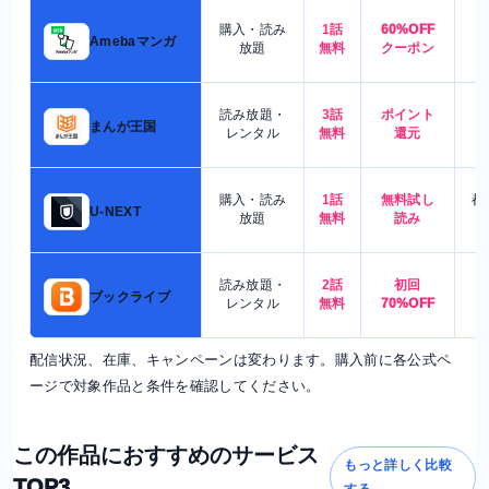
購入・読み
1話
60%OFF
5
Amebaマンガ
放題
無料
クーポン
読み放題・
3話
ポイント
4
まんが王国
レンタル
無料
還元
購入・読み
1話
無料試し
都
U-NEXT
放題
無料
読み
読み放題・
2話
初回
7
ブックライブ
レンタル
無料
70%OFF
配信状況、在庫、キャンペーンは変わります。購入前に各公式ペ
ージで対象作品と条件を確認してください。
この作品におすすめのサービス
もっと詳しく比較
TOP3