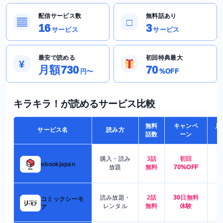
配信サービス数
無料話あり
▤
□
16
3
サービス
サービス
最安で読める
初回特典最大
¥
月額730
70
円〜
%OFF
キラキラ！が読めるサービス比較
無料
キャンペ
月
サービス名
読み方
話数
ーン
購入・読み
3話
初回
7
ebookjapan
放題
無料
70%OFF
読み放題・
2話
30日無料
コミックシーモ
7
レンタル
無料
体験
ア