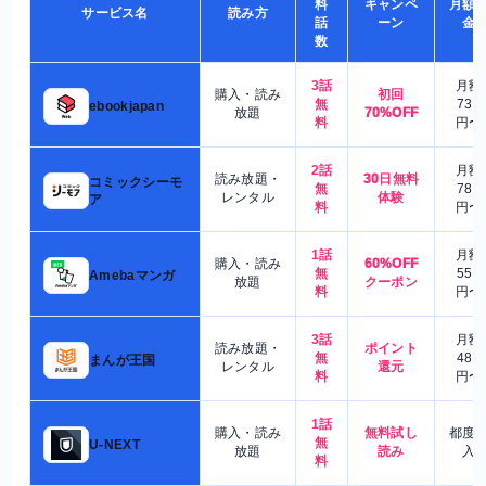
料
キャンペ
月額
サービス名
読み方
話
ーン
金
数
3話
月額
購入・読み
初回
無
730
ebookjapan
放題
70%OFF
料
円〜
2話
月額
読み放題・
30日無料
コミックシーモ
無
780
レンタル
体験
ア
料
円〜
1話
月額
購入・読み
60%OFF
無
550
Amebaマンガ
放題
クーポン
料
円〜
3話
月額
読み放題・
ポイント
無
480
まんが王国
レンタル
還元
料
円〜
1話
購入・読み
無料試し
都度
無
U-NEXT
放題
読み
入
料