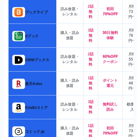
2話
月額
読み放題・
初回
無
730
ブックライブ
レンタル
70%OFF
料
円〜
3話
月額
購入・読み
30日無料
無
780
dブック
放題
体験
料
円〜
2話
月額
読み放題・
60%OFF
無
550
DMMブックス
レンタル
クーポン
料
円〜
1話
月額
購入・読み
ポイント
無
480
楽天Kobo
放題
還元
料
円〜
3話
読み放題・
無料試し
都度
無
Kindleストア
レンタル
読み
入
料
1話
月額
購入・読み
初回
無
730
コミック.jp
放題
70%OFF
料
円〜