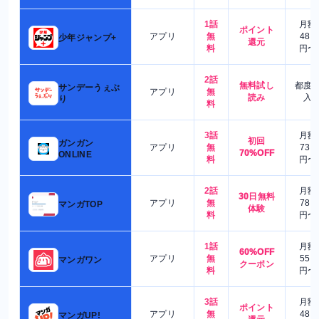
1話
月額
ポイント
アプリ
無
480
少年ジャンプ+
還元
料
円〜
2話
無料試し
都度
サンデーうぇぶ
アプリ
無
読み
入
り
料
3話
月額
初回
ガンガン
アプリ
無
730
70%OFF
ONLINE
料
円〜
2話
月額
30日無料
アプリ
無
780
マンガTOP
体験
料
円〜
1話
月額
60%OFF
アプリ
無
550
マンガワン
クーポン
料
円〜
3話
月額
ポイント
アプリ
無
480
マンガUP!