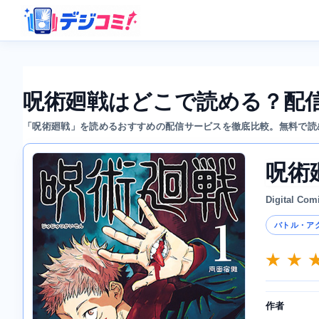
呪術廻戦はどこで読める？配
「呪術廻戦」を読めるおすすめの配信サービスを徹底比較。無料で読
呪術
Digital Com
バトル・ア
★ ★ 
作者