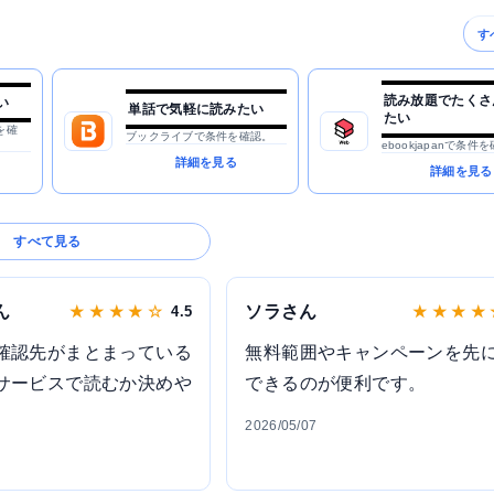
す
読み放題でたくさ
い
単話で気軽に読みたい
たい
を確
ブックライブで条件を確認。
ebookjapanで条件
詳細を見る
詳細を見る
すべて見る
ん
ソラさん
★ ★ ★ ★ ☆
4.5
★ ★ ★ ★
確認先がまとまっている
無料範囲やキャンペーンを先
サービスで読むか決めや
できるのが便利です。
2026/05/07