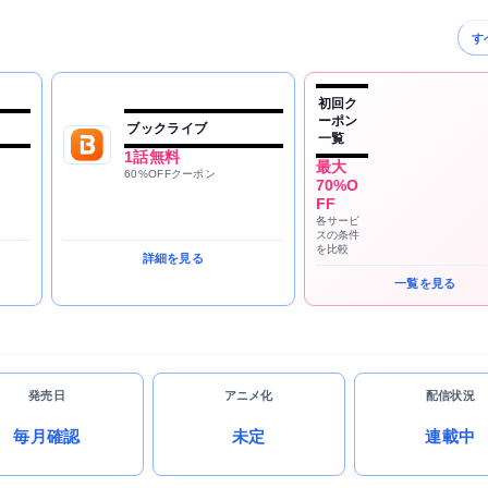
す
初回ク
ーポン
ブックライブ
一覧
1話無料
最大
60%OFFクーポン
70%O
FF
各サービ
スの条件
を比較
詳細を見る
一覧を見る
発売日
アニメ化
配信状況
毎月確認
未定
連載中