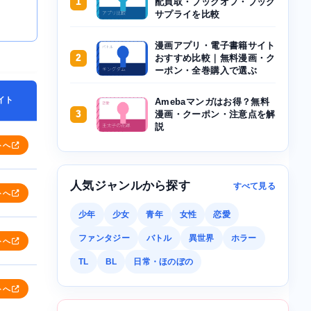
1
配買取・ブックオフ・ブック
サプライを比較
漫画アプリ・電子書籍サイト
2
おすすめ比較｜無料漫画・ク
ーポン・全巻購入で選ぶ
イト
Amebaマンガはお得？無料
3
漫画・クーポン・注意点を解
説
トへ
人気ジャンルから探す
すべて見る
トへ
少年
少女
青年
女性
恋愛
ファンタジー
バトル
異世界
ホラー
トへ
TL
BL
日常・ほのぼの
トへ