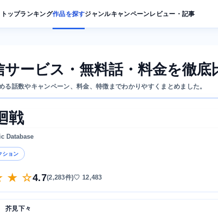
トップ
ランキング
作品を探す
ジャンル
キャンペーン
レビュー・記事
信サービス・無料話・料金を徹底
める話数やキャンペーン、料金、特徴までわかりやすくまとめました。
廻戦
ic Database
クション
★ ★ ☆
4.7
(2,283件)
♡ 12,483
芥見下々