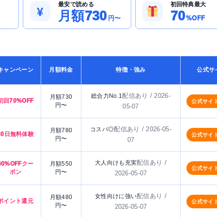
最安で読める
初回特典最大
¥
月額730
70
円〜
%OFF
キャンペーン
月額料金
特徴・強み
公式サ
配信あり / 2026-
総合力No.1
月額730
初回70%OFF
公式サイ
円〜
05-07
配信あり / 2026-05-
コスパ◎
月額780
30日無料体験
公式サイ
円〜
07
配信あり /
大人向けも充実
60%OFFクー
月額550
公式サイ
ポン
円〜
2026-05-07
配信あり /
女性向けに強い
月額480
ポイント還元
公式サイ
円〜
2026-05-07