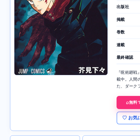
出版社
掲載
巻数
連載
最終確認
『呪術廻戦
載中。人間
た、ダーク
無料
♡ お気