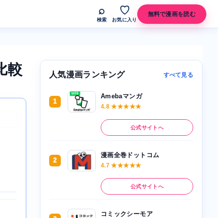
⌕
♡
無料で漫画を読む
検索
お気に入り
比較
人気漫画ランキング
すべて見る
Amebaマンガ
1
4.8 ★★★★★
公式サイトへ
漫画全巻ドットコム
2
4.7 ★★★★★
公式サイトへ
コミックシーモア