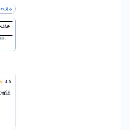
べて見る
ん読み
を確認。
 ☆
4.0
に確認