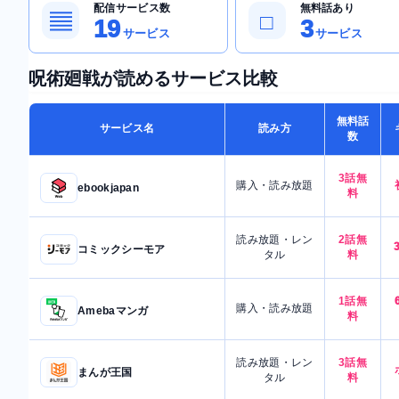
配信サービス数
無料話あり
▤
□
19
3
サービス
サービス
呪術廻戦が読めるサービス比較
無料話
サービス名
読み方
数
3話無
購入・読み放題
ebookjapan
料
読み放題・レン
2話無
コミックシーモア
タル
料
1話無
購入・読み放題
Amebaマンガ
料
読み放題・レン
3話無
まんが王国
タル
料