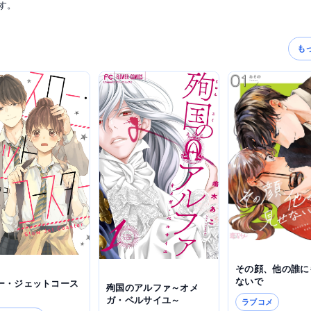
す。
も
その顔、他の誰に
ないで
ー・ジェットコース
殉国のアルファ～オメ
ガ・ベルサイユ～
ラブコメ