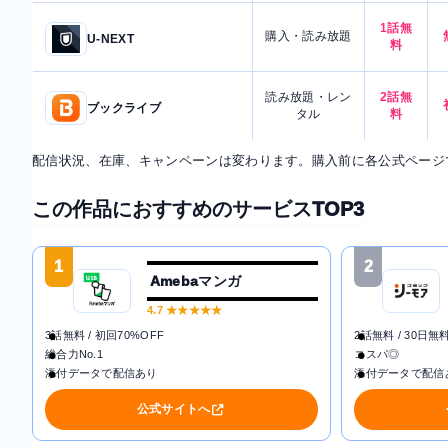
1話無
購入・読み放題
U-NEXT
料
読み放題・レン
2話無
ブックライブ
タル
料
配信状況、在庫、キャンペーンは変わります。購入前に各公式ページ
この作品におすすめのサービスTOP3
1
2
Amebaマンガ
4.7
★★★★★
3話無料 / 初回70%OFF
2話無料 / 30日無
総合力No.1
コスパ◎
添付データで配信あり
添付データで配信
公式サイトへ