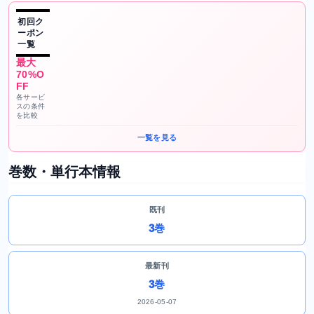
初回ク
ーポン
一覧
最大
70%O
FF
各サービ
スの条件
を比較
一覧を見る
巻数・単行本情報
既刊
3巻
最新刊
3巻
2026-05-07