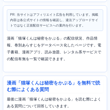
PR: 当サイトはアフィリエイト広告を利用しています。掲載
内容は各公式サイトの情報を確認し、違法アップロードサイ
トではなく正規配信サービスへの案内を行います。
漫画「猫塚くんは秘密をかぶる」の配信状況、作品情
報、巻別あらすじをデータベース化したページです。電
子書籍、漫画アプリ、読み放題、レンタル系サービスで
の配信有無を一覧で確認できます。
漫画「猫塚くんは秘密をかぶる」を無料で読
む際によくある質問
最後に漫画「猫塚くんは秘密をかぶる」を読む際によく
ある質問について回答していきます。