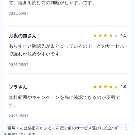
て、続きを読む前の判断がしやすいです。
2026/05/07
月夜の猫さん
★ ★ ★ ★ ☆
4.5
あらすじと確認先がまとまっているので、どのサービス
で読むか決めやすいです。
2026/05/07
ソラさん
★ ★ ★ ★ ☆
4.0
無料範囲やキャンペーンを先に確認できるのが便利で
す。
2026/05/07
「猫塚くんは秘密をかぶる」を読む前のサービス選びに役立つ口コミ
を掲載しています。