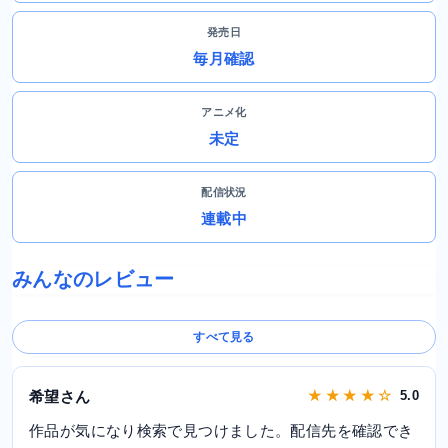
発売日
毎月確認
アニメ化
未定
配信状況
連載中
みんなのレビュー
すべて見る
希望さん
★ ★ ★ ★ ☆
5.0
作品が気になり検索で見つけました。配信先を確認でき