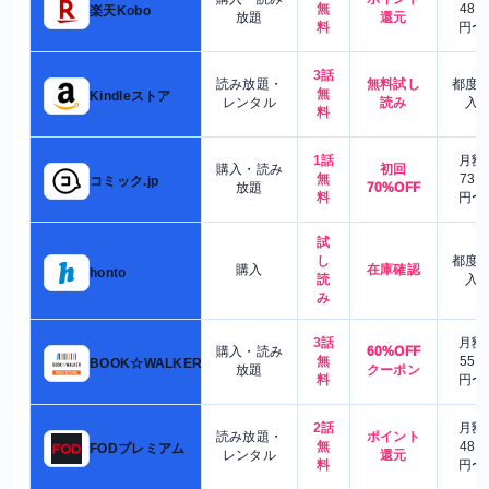
無
480
楽天Kobo
放題
還元
料
円〜
3話
読み放題・
無料試し
都度
無
Kindleストア
レンタル
読み
入
料
1話
月額
購入・読み
初回
無
730
コミック.jp
放題
70%OFF
料
円〜
試
し
都度
購入
在庫確認
honto
読
入
み
3話
月額
購入・読み
60%OFF
無
550
BOOK☆WALKER
放題
クーポン
料
円〜
2話
月額
読み放題・
ポイント
無
480
FODプレミアム
レンタル
還元
料
円〜