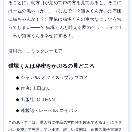
ることに。朝方目が覚めて声の方を見てみると、そこに
は一匹の黒ネコが…。（なんで！？猫塚くんがいた布団
に猫ちゃんが！？）芽依は猫塚くんの重大なヒミツを知
ってしまい――？ 猫塚くんと叶える夢のペットライフ！
「私が猫塚くんを幸せにする！」
引用元：コミックシーモア
猫塚くんは秘密をかぶるの見どころ
ジャンル: オフィスラブ,ラブコメ
作者: 上田ぽん
出版社: CLLENN
連載誌・レーベル: コイパレ
このあらすじは、購入前に作品の方向性を確認できるようにネタ
バレを抑えて整理しています。詳しい展開は、正規の電子書籍ス