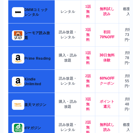
1話
無料試し
都度
DMMコミック
レンタル
無
読み
入
レンタル
料
3話
月額
読み放題・
初回
シーモア読み放
無
730
レンタル
70%OFF
題
料
円〜
1話
月額
購入・読み
30日無料
無
780
Prime Reading
放題
体験
料
円〜
2話
月額
読み放題・
60%OFF
Kindle
無
550
レンタル
クーポン
Unlimited
料
円〜
3話
月額
購入・読み
ポイント
無
480
楽天マガジン
放題
還元
料
円〜
2話
読み放題・
無料試し
都度
無
dマガジン
レンタル
読み
入
料