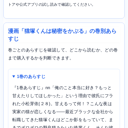
トアや公式アプリの試し読みで確認してください。
漫画「猫塚くんは秘密をかぶる」の巻別あら
すじ
巻ごとのあらすじを確認して、どこから読むか、どの巻
まで購入するかを判断できます。
1巻のあらすじ
『1巻あらすじ』nn「俺のこと本当に好き？もっと
甘えたりしてほしかった」という理由で彼氏にフラ
れた小松芽依(２８)。甘えるって何！？こんな夜は
実家の猫が恋しくなる――最近ブラックな会社から
転職してきた猫塚くんはどこか影をもっていて、ま
るでボロボロの野良猫みたいな後輩くん。そんな彼