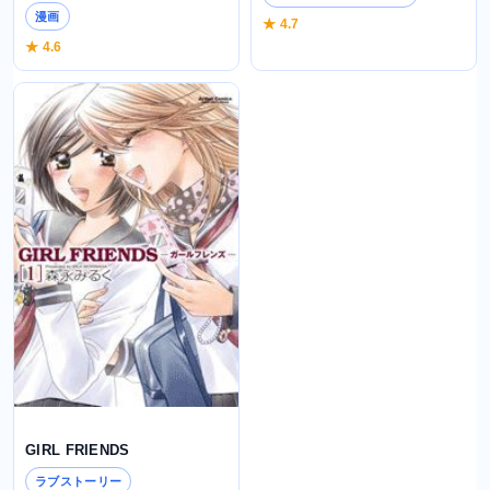
漫画
★ 4.7
★ 4.6
GIRL FRIENDS
ラブストーリー