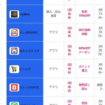
1話
月額
購入・読み
初回
無
730
Audible
放題
70%OFF
料
円〜
3話
月額
30日無料
アプリ
無
780
マンガBANG!
体験
料
円〜
1話
月額
60%OFF
アプリ
無
550
めちゃコミック
クーポン
料
円〜
2話
月額
ポイント
アプリ
無
480
ピッコマ
還元
料
円〜
3話
無料試し
都度
アプリ
無
コミックDAYS
読み
入
料
2話
月額
初回