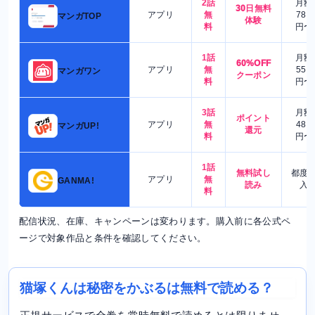
2話
月額
30日無料
アプリ
無
780
マンガTOP
体験
料
円〜
1話
月額
60%OFF
アプリ
無
550
マンガワン
クーポン
料
円〜
3話
月額
ポイント
アプリ
無
480
マンガUP!
還元
料
円〜
1話
無料試し
都度
アプリ
無
GANMA!
読み
入
料
配信状況、在庫、キャンペーンは変わります。購入前に各公式ペ
ージで対象作品と条件を確認してください。
猫塚くんは秘密をかぶるは無料で読める？