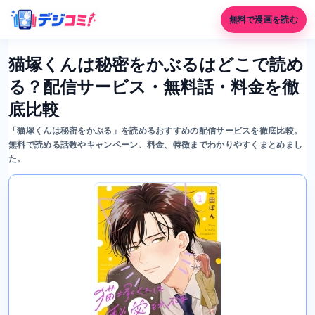
無料で漫画を読む
猫塚くんは秘密をかぶるはどこで読め
る？配信サービス・無料話・料金を徹
底比較
「猫塚くんは秘密をかぶる」を読めるおすすめの配信サービスを徹底比較。
無料で読める話数やキャンペーン、料金、特徴までわかりやすくまとめまし
た。