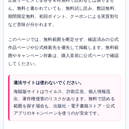
正規サービスで全巻を常時無料で読めるとは限りませ
ん。無料と書かれていても、無料試し読み、数話無料、
期間限定無料、初回ポイント、クーポンによる実質割引
など意味が分かれます。
このページでは、無料範囲を断定せず、確認済みの公式
作品ページや公式検索先を優先して掲載します。無料範
囲やキャンペーン対象は、購入直前に公式ページで確認
してください。
違法サイトは使わないでください。
海賊版サイトはウイルス、詐欺広告、個人情報流
出、著作権侵害のリスクがあります。無料で読める
範囲を探す場合も、出版社・電子書籍ストア・公式
アプリのキャンペーンを使うのが安全です。