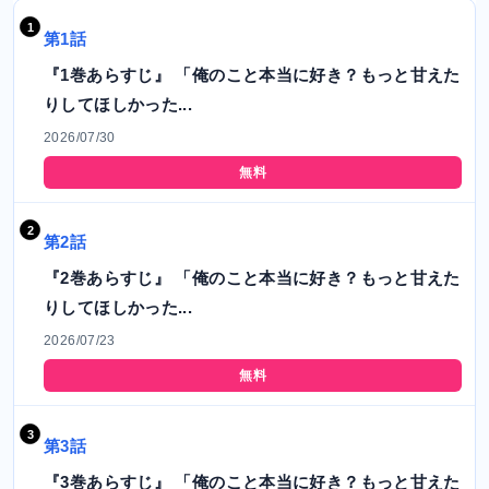
第1話
『1巻あらすじ』 「俺のこと本当に好き？もっと甘えた
りしてほしかった...
2026/07/30
無料
第2話
『2巻あらすじ』 「俺のこと本当に好き？もっと甘えた
りしてほしかった...
2026/07/23
無料
第3話
『3巻あらすじ』 「俺のこと本当に好き？もっと甘えた