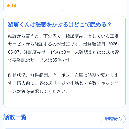
★ 4.6
猫塚くんは秘密をかぶるはどこで読める？
結論から言うと、下の表で「確認済み」としている正規
サービスから確認するのが最短です。最終確認日: 2026-
05-07。確認済みサービスは0件、未確認または公式検索
で要確認のサービスは35件です。
配信状況、無料範囲、クーポン、在庫は時期で変わりま
す。購入前に、各公式ページで作品名・巻数・キャンペ
ーン対象を確認してください。
話数一覧
最新話から