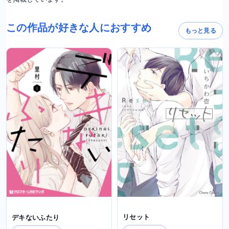
この作品が好きな人におすすめ
もっと見る
リセット
デキないふたり