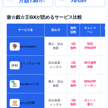
月額730
70
円〜
%OFF
遊☆戯☆王GXが読めるサービス比較
無料
キャンペ
月
サービス名
読み方
話数
ーン
購入・読み
3話
初回
7
ebookjapan
放題
無料
70%OFF
読み放題・
2話
30日無料
コミックシーモ
7
レンタル
無料
体験
ア
購入・読み
1話
60%OFF
5
Amebaマンガ
放題
無料
クーポン
読み放題・
3話
ポイント
4
まんが王国
レンタル
無料
還元