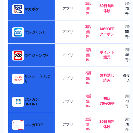
1話
月額
30日無料
アプリ
無
780
マガポケ
体験
料
円〜
3話
月額
60%OFF
アプリ
無
550
ヤンジャン!
クーポン
料
円〜
1話
月額
ポイント
アプリ
無
480
少年ジャンプ+
還元
料
円〜
2話
無料試し
都度
サンデーうぇぶ
アプリ
無
読み
入
り
料
3話
月額
初回
ガンガン
アプリ
無
730
70%OFF
ONLINE
料
円〜
2話
月額
30日無料
アプリ
無
780
マンガTOP
体験
料
円〜