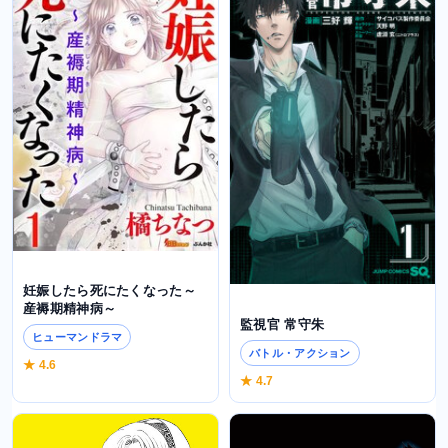
妊娠したら死にたくなった～
産褥期精神病～
監視官 常守朱
ヒューマンドラマ
バトル・アクション
★ 4.6
★ 4.7