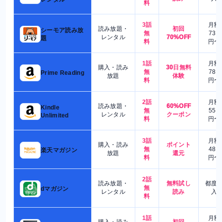
料
3話
月額
読み放題・
初回
シーモア読み放
無
730
レンタル
70%OFF
題
料
円〜
1話
月額
購入・読み
30日無料
無
780
Prime Reading
放題
体験
料
円〜
2話
月額
読み放題・
60%OFF
Kindle
無
550
レンタル
クーポン
Unlimited
料
円〜
3話
月額
購入・読み
ポイント
無
480
楽天マガジン
放題
還元
料
円〜
2話
読み放題・
無料試し
都度
無
dマガジン
レンタル
読み
入
料
1話
月額
購入・読み
初回