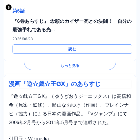
第6話
『6巻あらすじ』 念願のカイザー亮との決闘！ 自分の
最強手札である光...
2026/06/28
読む
もっと見る
漫画「遊☆戯☆王GX」のあらすじ
『遊☆戯☆王GX』（ゆうぎおうジーエックス）は高橋和
希（原案・監修）、影山なおゆき（作画）、ブレインナ
ビ（協力）による日本の漫画作品。『Vジャンプ』にて
2006年2月号から2011年5月号まで連載された。
引用元：Wikipedia