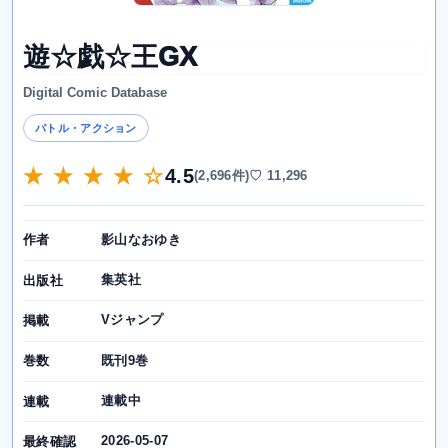
遊☆戯☆王GX
Digital Comic Database
バトル・アクション
★ ★ ★ ★ ☆
4.5
(2,696件)
♡ 11,296
影山なおゆき
作者
集英社
出版社
Vジャンプ
掲載
既刊9巻
巻数
連載中
連載
2026-05-07
最終確認