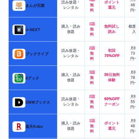
読み放題・
ポイント
無
480
まんが王国
レンタル
還元
料
円〜
1話
購入・読み
無料試し
都度
無
U-NEXT
放題
読み
入
料
2話
月額
読み放題・
初回
無
730
ブックライブ
レンタル
70%OFF
料
円〜
3話
月額
購入・読み
30日無料
無
780
dブック
放題
体験
料
円〜
2話
月額
読み放題・
60%OFF
無
550
DMMブックス
レンタル
クーポン
料
円〜
1話
月額
購入・読み
ポイント
無
480
楽天Kobo
放題
還元
料
円〜