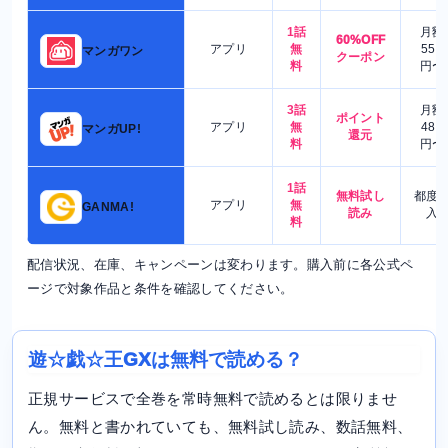
1話
月額
60%OFF
アプリ
無
550
マンガワン
クーポン
料
円〜
3話
月額
ポイント
アプリ
無
480
マンガUP!
還元
料
円〜
1話
無料試し
都度
アプリ
無
GANMA!
読み
入
料
配信状況、在庫、キャンペーンは変わります。購入前に各公式ペ
ージで対象作品と条件を確認してください。
遊☆戯☆王GXは無料で読める？
正規サービスで全巻を常時無料で読めるとは限りませ
ん。無料と書かれていても、無料試し読み、数話無料、