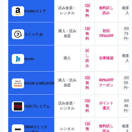
3話
読み放題・
無料試し
都度
無
Kindleストア
レンタル
読み
入
料
1話
月額
購入・読み
初回
無
730
コミック.jp
放題
70%OFF
料
円〜
試
し
都度
購入
在庫確認
honto
読
入
み
3話
月額
購入・読み
60%OFF
無
550
BOOK☆WALKER
放題
クーポン
料
円〜
2話
月額
読み放題・
ポイント
無
480
FODプレミアム
レンタル
還元
料
円〜
1話
無料試し
都度
DMMコミック
レンタル
無
読み
入
レンタル