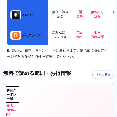
購入・読み
1話
無料試し
都
U-NEXT
放題
無料
読み
読み放題・
2話
初回
7
ブックライブ
レンタル
無料
70%OFF
配信状況、在庫、キャンペーンは変わります。購入前に各公式ペ
ージで対象作品と条件を確認してください。
無料で読める範囲・お得情報
すべて見る
初回ク
ーポン
一覧
最大
70%O
FF