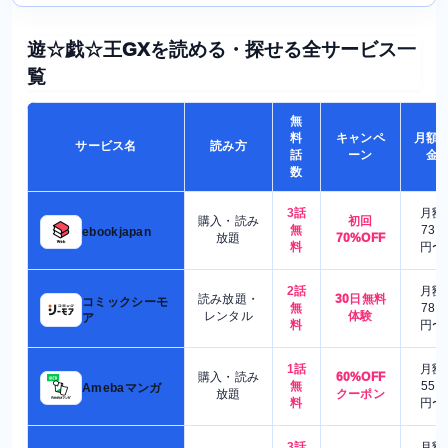
遊☆戯☆王GXを読める・探せる全サービス一
覧
無
料
キャンペ
月額
サービス名
読み方
話
ーン
金
数
3話
月額
購入・読み
初回
無
730
ebookjapan
放題
70%OFF
料
円〜
2話
月額
読み放題・
30日無料
コミックシーモ
無
780
レンタル
体験
ア
料
円〜
1話
月額
購入・読み
60%OFF
無
550
Amebaマンガ
放題
クーポン
料
円〜
3話
月額