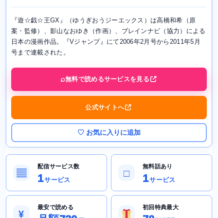
『遊☆戯☆王GX』（ゆうぎおうジーエックス）は高橋和希（原
案・監修）、影山なおゆき（作画）、ブレインナビ（協力）による
日本の漫画作品。『Vジャンプ』にて2006年2月号から2011年5月
号まで連載された。
無料で読めるサービスを見る
公式サイトへ
♡ お気に入りに追加
配信サービス数
無料話あり
▤
□
1
1
サービス
サービス
最安で読める
初回特典最大
¥