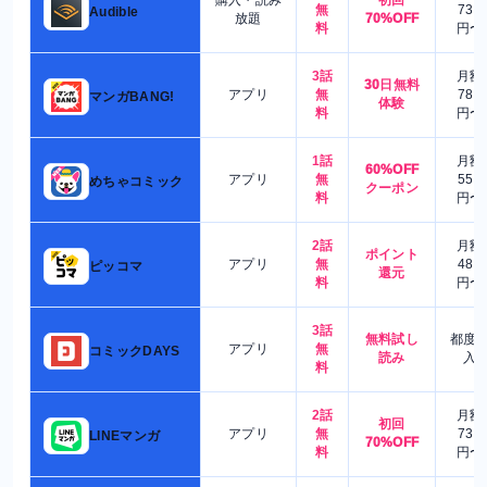
無
730
Audible
放題
70%OFF
料
円〜
3話
月額
30日無料
アプリ
無
780
マンガBANG!
体験
料
円〜
1話
月額
60%OFF
アプリ
無
550
めちゃコミック
クーポン
料
円〜
2話
月額
ポイント
アプリ
無
480
ピッコマ
還元
料
円〜
3話
無料試し
都度
アプリ
無
コミックDAYS
読み
入
料
2話
月額
初回
アプリ
無
730
LINEマンガ
70%OFF
料
円〜