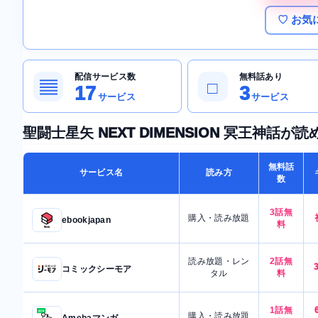
♡ お気
配信サービス数
無料話あり
▤
□
17
3
サービス
サービス
聖闘士星矢 NEXT DIMENSION 冥王神話
無料話
サービス名
読み方
数
3話無
購入・読み放題
ebookjapan
料
読み放題・レン
2話無
コミックシーモア
タル
料
1話無
購入・読み放題