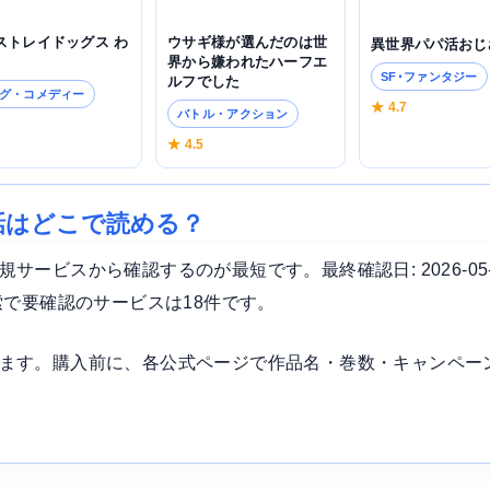
ウサギ様が選んだのは世
ストレイドッグス わ
異世界パパ活おじ
界から嫌われたハーフエ
SF･ファンタジー
ルフでした
グ・コメディー
★ 4.7
バトル・アクション
4
★ 4.5
王神話はどこで読める？
ービスから確認するのが最短です。最終確認日: 2026-05
索で要確認のサービスは18件です。
ます。購入前に、各公式ページで作品名・巻数・キャンペー