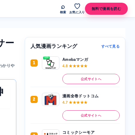
⌕
♡
無料で漫画を読む
検索
お気に入り
サー
人気漫画ランキング
すべて見る
Amebaマンガ
1
わかりや
4.8 ★★★★★
公式サイトへ
神
漫画全巻ドットコム
2
4.7 ★★★★★
公式サイトへ
コミックシーモア