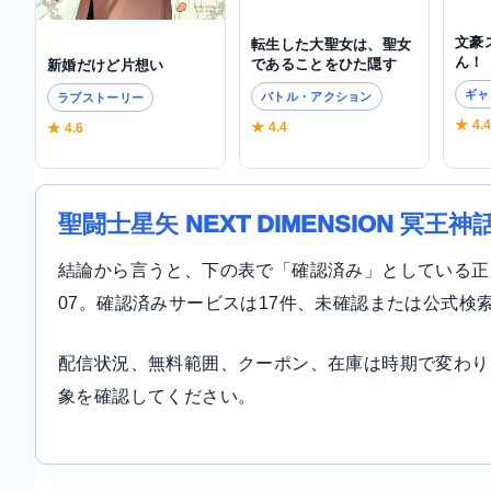
文豪
転生した大聖女は、聖女
ん！
であることをひた隠す
新婚だけど片想い
ギャ
バトル・アクション
ラブストーリー
★ 4.
★ 4.4
★ 4.6
聖闘士星矢 NEXT DIMENSION 冥
結論から言うと、下の表で「確認済み」としている正規サ
07。確認済みサービスは17件、未確認または公式検
配信状況、無料範囲、クーポン、在庫は時期で変わり
象を確認してください。