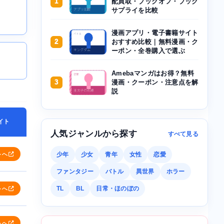
1
配買取・ブックオフ・ブック
サプライを比較
漫画アプリ・電子書籍サイト
2
おすすめ比較｜無料漫画・ク
ーポン・全巻購入で選ぶ
Amebaマンガはお得？無料
3
漫画・クーポン・注意点を解
説
イト
人気ジャンルから探す
すべて見る
トへ
少年
少女
青年
女性
恋愛
ファンタジー
バトル
異世界
ホラー
TL
BL
日常・ほのぼの
トへ
トへ