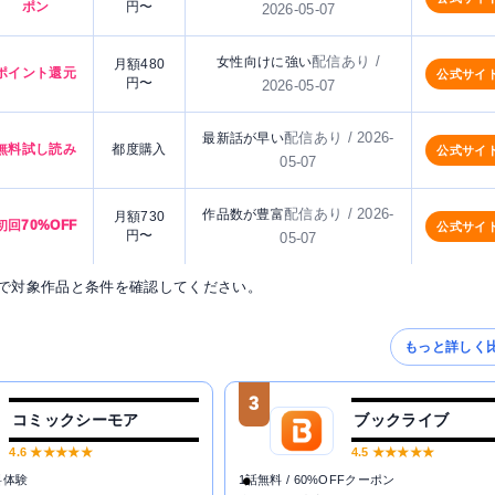
ポン
円〜
2026-05-07
配信あり /
女性向けに強い
月額480
ポイント還元
公式サイ
円〜
2026-05-07
配信あり / 2026-
最新話が早い
無料試し読み
都度購入
公式サイ
05-07
配信あり / 2026-
作品数が豊富
月額730
初回70%OFF
公式サイ
円〜
05-07
で対象作品と条件を確認してください。
もっと詳しく
3
コミックシーモア
ブックライブ
4.6
★★★★★
4.5
★★★★★
料体験
1話無料 / 60%OFFクーポン