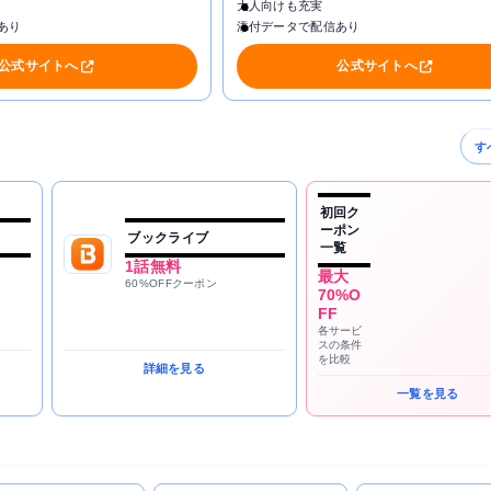
大人向けも充実
あり
添付データで配信あり
公式サイトへ
公式サイトへ
す
初回ク
ーポン
ブックライブ
一覧
1話無料
最大
60%OFFクーポン
70%O
FF
各サービ
スの条件
を比較
詳細を見る
一覧を見る