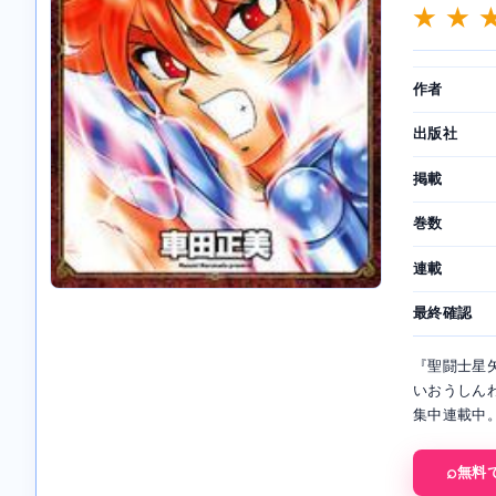
★ ★ 
作者
出版社
掲載
巻数
連載
最終確認
『聖闘士星矢
いおうしん
集中連載中
無料