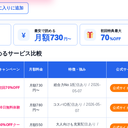
に入りに追加
最安で読める
初回特典最大
¥
月額730
70
円〜
%OFF
が読めるサービス比較
キャンペーン
月額料金
特徴・強み
公式サ
配信あり / 2026-
総合力No.1
月額730
初回70%OFF
公式サイ
円〜
05-07
配信あり / 2026-05-
コスパ◎
月額780
30日無料体験
公式サイ
円〜
07
配信あり /
大人向けも充実
60%OFFクー
月額550
公式サイ