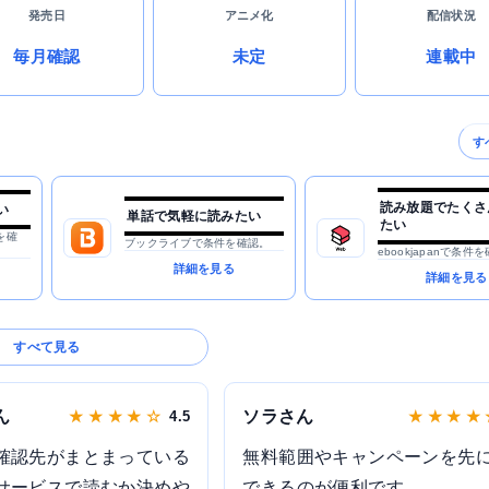
発売日
アニメ化
配信状況
毎月確認
未定
連載中
す
読み放題でたくさ
い
単話で気軽に読みたい
たい
を確
ブックライブで条件を確認。
ebookjapanで条件
詳細を見る
詳細を見る
すべて見る
ん
ソラさん
★ ★ ★ ★ ☆
4.5
★ ★ ★ ★
確認先がまとまっている
無料範囲やキャンペーンを先
サービスで読むか決めや
できるのが便利です。