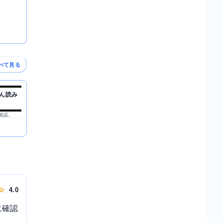
べて見る
ん読み
を確認。
 ☆
4.0
に確認