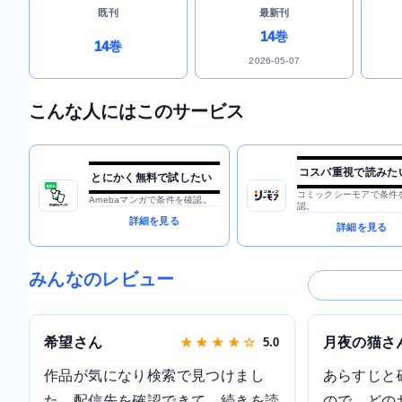
既刊
最新刊
14巻
14巻
2026-05-07
こんな人にはこのサービス
コスパ重視で読みた
とにかく無料で試したい
コミックシーモアで条件
Amebaマンガで条件を確認。
認。
詳細を見る
詳細を見る
みんなのレビュー
希望さん
月夜の猫さ
★ ★ ★ ★ ☆
5.0
作品が気になり検索で見つけまし
あらすじと
た。配信先を確認できて、続きを読
ので、どの