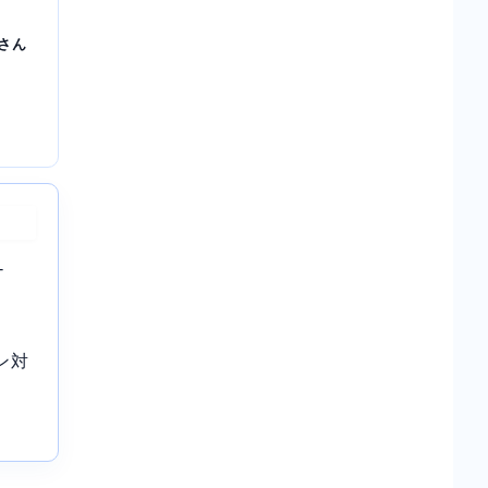
さん
-
ン対