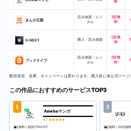
Amebaマンガ
料
読み放題・レン
3話無
まんが王国
タル
料
1話無
購入・読み放題
U-NEXT
料
読み放題・レン
2話無
ブックライブ
タル
料
配信状況、在庫、キャンペーンは変わります。購入前に各公式ページ
この作品におすすめのサービスTOP3
1
2
Amebaマンガ
4.7
★★★★★
3話無料 / 初回70%OFF
2話無料 / 30日無