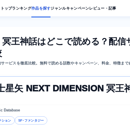
トップ
ランキング
作品を探す
ジャンル
キャンペーン
レビュー・記事
SION 冥王神話はどこで読める？配信
較
めの配信サービスを徹底比較。無料で読める話数やキャンペーン、料金、特徴まで
星矢 NEXT DIMENSION 冥王
ic Database
クション
SF･ファンタジー