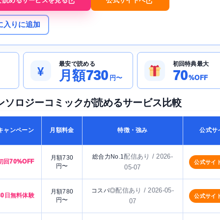
で読めるサービスを見る
公式サイトへ
に入りに追加
最安で読める
初回特典最大
¥
月額730
70
円〜
%OFF
ンソロジーコミックが読めるサービス比較
キャンペーン
月額料金
特徴・強み
公式サ
配信あり / 2026-
総合力No.1
月額730
初回70%OFF
公式サイ
円〜
05-07
配信あり / 2026-05-
コスパ◎
月額780
30日無料体験
公式サイ
円〜
07