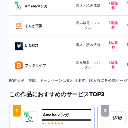
1話無
購入・読み放題
Amebaマンガ
料
読み放題・レン
3話無
まんが王国
タル
料
1話無
購入・読み放題
U-NEXT
料
読み放題・レン
2話無
ブックライブ
タル
料
配信状況、在庫、キャンペーンは変わります。購入前に各公式ページ
この作品におすすめのサービスTOP3
1
2
Amebaマンガ
4.7
★★★★★