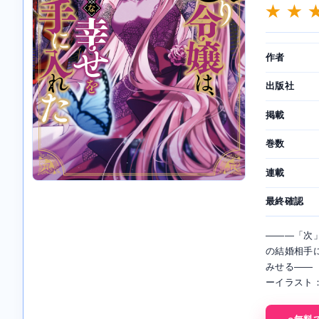
★ ★ 
作者
出版社
掲載
巻数
連載
最終確認
―――「次
の結婚相手
みせる――
ーイラスト：