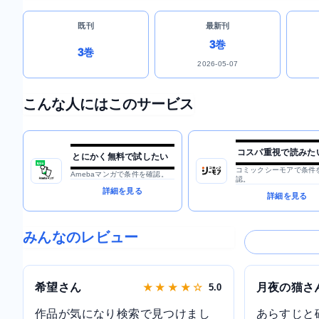
既刊
最新刊
3巻
3巻
2026-05-07
こんな人にはこのサービス
コスパ重視で読みた
とにかく無料で試したい
コミックシーモアで条件
Amebaマンガで条件を確認。
認。
詳細を見る
詳細を見る
みんなのレビュー
希望さん
月夜の猫さ
★ ★ ★ ★ ☆
5.0
作品が気になり検索で見つけまし
あらすじと