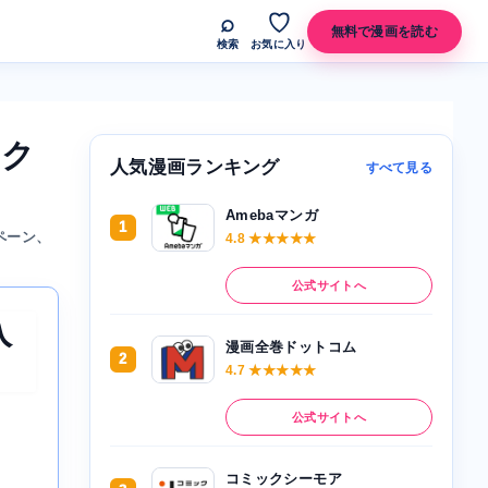
⌕
♡
無料で漫画を読む
検索
お気に入り
ック
人気漫画ランキング
すべて見る
Amebaマンガ
1
ペーン、
4.8 ★★★★★
公式サイトへ
入
漫画全巻ドットコム
2
4.7 ★★★★★
公式サイトへ
コミックシーモア