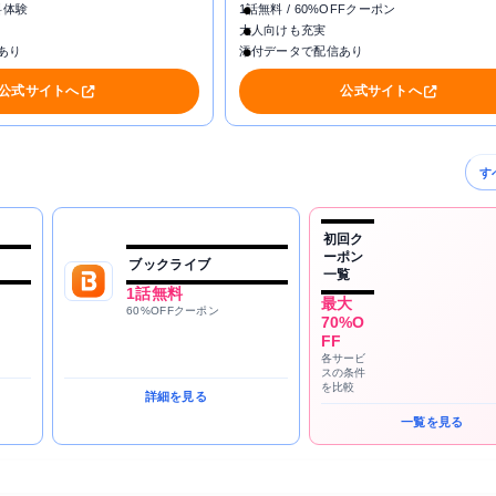
料体験
1話無料 / 60%OFFクーポン
大人向けも充実
あり
添付データで配信あり
公式サイトへ
公式サイトへ
す
初回ク
ーポン
ブックライブ
一覧
1話無料
最大
60%OFFクーポン
70%O
FF
各サービ
スの条件
を比較
詳細を見る
一覧を見る