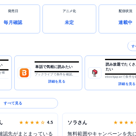
発売日
アニメ化
配信状況
毎月確認
未定
連載中
す
読み放題でたくさ
い
単話で気軽に読みたい
たい
を確
ブックライブで条件を確認。
ebookjapanで条件
詳細を見る
詳細を見る
すべて見る
ん
ソラさん
★ ★ ★ ★ ☆
4.5
★ ★ ★ ★
確認先がまとまっている
無料範囲やキャンペーンを先