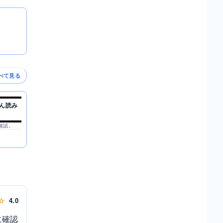
べて見る
ん読み
を確認。
 ☆
4.0
に確認