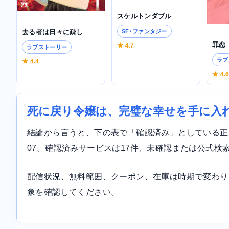
スケルトンダブル
去る者は日々に疎し
SF･ファンタジー
罪恋
★ 4.7
ラブストーリー
ラブ
★ 4.4
★ 4.
死に戻り令嬢は、完璧な幸せを手に入
結論から言うと、下の表で「確認済み」としている正規サ
07。確認済みサービスは17件、未確認または公式検
配信状況、無料範囲、クーポン、在庫は時期で変わり
象を確認してください。