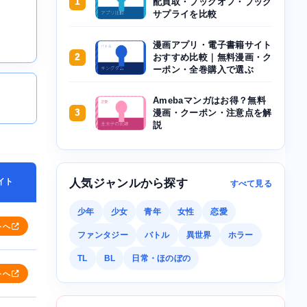
1
配買取・ブックオフ・ブック
サプライを比較
漫画アプリ・電子書籍サイト
2
おすすめ比較｜無料漫画・ク
ーポン・全巻購入で選ぶ
Amebaマンガはお得？無料
3
漫画・クーポン・注意点を解
説
イト
人気ジャンルから探す
すべて見る
少年
少女
青年
女性
恋愛
トへ
ファンタジー
バトル
異世界
ホラー
TL
BL
日常・ほのぼの
トへ