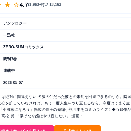
★ ★ ☆
4.7
(1,963件)
♡ 13,163
アンソロジー
一迅社
ZERO-SUMコミックス
既刊3巻
連載中
2026-05-07
」は絶対に間違えない 犬猿の仲だった彼との婚約を回避できるのなら。隣
に心を許していなければ。もう一度人生をやり直せるなら、今度はうまく生
 「小説家になろう」掲載の珠玉の短編小説４本をコミカライズ！◆収録作品
高松 翼 「儚げな令嬢はやり直したい」 漫画；...