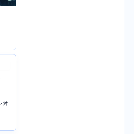
？
-
ン対