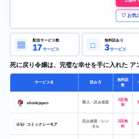
無料
♡ お気
配信サービス数
無料話あり
▤
□
17
3
サービス
サービス
死に戻り令嬢は、完璧な幸せを手に入れた ア
無料話
サービス名
読み方
数
3話無
購入・読み放題
ebookjapan
料
読み放題・レン
2話無
コミックシーモア
タル
料