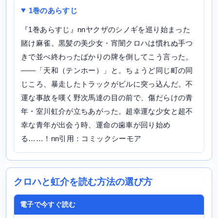
1巻のあらすじ
『1巻あらすじ』nnヤクザのシノギを巡り始まった
賭け麻雀。黒髪の美少女・宵闇クロハは慣れぬ手つ
きで並べ終わったばかりの牌を倒してこう言った。
――「天和（テンホー）」と。ちょうど同じ町の同
じころ、暴走したトラックがビルに突っ込んだ。不
運な事故を嘆く野次馬達の目の前で、傷だらけの青
年・室川虹介が立ちあがった。超幸運な少女と超不
幸な青年が出会う時、運命の歯車が回り始め
る……！nn引用：コミックシーモア
クロハと虹介を読む方法の選び方
電子で今すぐ読む