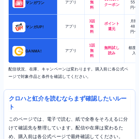
アプリ
無
550
マンガワン
クーポン
料
円〜
3話
月額
ポイント
アプリ
無
480
マンガUP!
還元
料
円〜
1話
無料試し
都度
アプリ
無
GANMA!
読み
入
料
配信状況、在庫、キャンペーンは変わります。購入前に各公式ペ
ージで対象作品と条件を確認してください。
クロハと虹介を読むならまず確認したいルー
ト
このページでは、電子で読む、紙で全巻をそろえるに分
けて確認先を整理しています。配信や在庫は変わるた
め、購入前は各公式ページで最終確認してください。