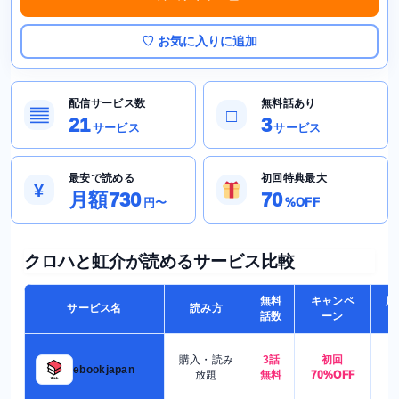
♡ お気に入りに追加
配信サービス数
無料話あり
▤
□
21
3
サービス
サービス
最安で読める
初回特典最大
¥
月額730
70
円〜
%OFF
クロハと虹介が読めるサービス比較
無料
キャンペ
月
サービス名
読み方
話数
ーン
購入・読み
3話
初回
7
ebookjapan
放題
無料
70%OFF