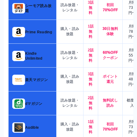
3話
月額
読み放題・
初回
シーモア読み放
無
730
レンタル
70%OFF
題
料
円〜
1話
月額
購入・読み
30日無料
無
780
Prime Reading
放題
体験
料
円〜
2話
月額
読み放題・
60%OFF
Kindle
無
550
レンタル
クーポン
Unlimited
料
円〜
3話
月額
購入・読み
ポイント
無
480
楽天マガジン
放題
還元
料
円〜
2話
読み放題・
無料試し
都度
無
dマガジン
レンタル
読み
入
料
1話
月額
購入・読み
初回
無
730
Audible
放題
70%OFF
料
円〜