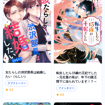
女たらしの渋沢部長は結婚し
転生したら15歳の王妃でした
たい（らしい）
～元社畜の私が、年下の国王
陛下に迫られています！？～
ラブストーリー
ファンタジー
★ 4.3
★ 4.5