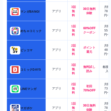
3話
月額
30日無料
アプリ
無
780
マンガBANG!
体験
料
円〜
1話
月額
60%OFF
アプリ
無
550
めちゃコミック
クーポン
料
円〜
2話
月額
ポイント
アプリ
無
480
ピッコマ
還元
料
円〜
3話
無料試し
都度
アプリ
無
コミックDAYS
読み
入
料
2話
月額
初回
アプリ
無
730
LINEマンガ
70%OFF
料
円〜
1話
月額
30日無料
アプリ
無
780
マガポケ
体験