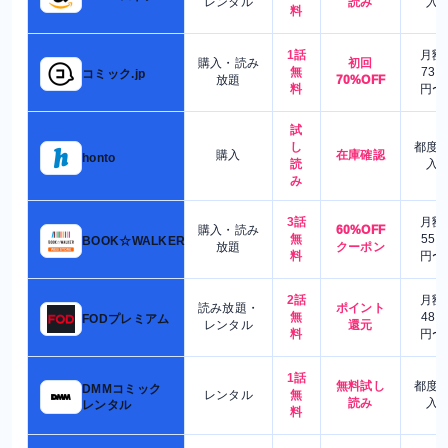
レンタル
読み
入
料
1話
月額
購入・読み
初回
無
730
コミック.jp
放題
70%OFF
料
円〜
試
し
都度
購入
在庫確認
honto
読
入
み
3話
月額
購入・読み
60%OFF
無
550
BOOK☆WALKER
放題
クーポン
料
円〜
2話
月額
読み放題・
ポイント
無
480
FODプレミアム
レンタル
還元
料
円〜
1話
無料試し
都度
DMMコミック
レンタル
無
読み
入
レンタル
料