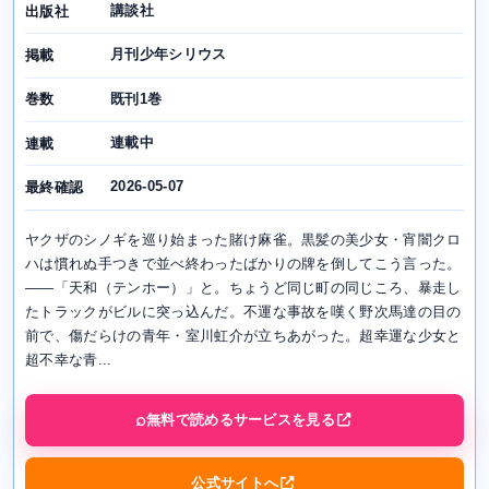
講談社
出版社
月刊少年シリウス
掲載
既刊1巻
巻数
連載中
連載
2026-05-07
最終確認
ヤクザのシノギを巡り始まった賭け麻雀。黒髪の美少女・宵闇クロ
ハは慣れぬ手つきで並べ終わったばかりの牌を倒してこう言った。
――「天和（テンホー）」と。ちょうど同じ町の同じころ、暴走し
たトラックがビルに突っ込んだ。不運な事故を嘆く野次馬達の目の
前で、傷だらけの青年・室川虹介が立ちあがった。超幸運な少女と
超不幸な青...
無料で読めるサービスを見る
公式サイトへ