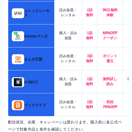
読み放題・
2話
30日無料
コミックシーモ
7
レンタル
無料
体験
ア
購入・読み
1話
60%OFF
5
Amebaマンガ
放題
無料
クーポン
読み放題・
3話
ポイント
4
まんが王国
レンタル
無料
還元
購入・読み
1話
無料試し
都
U-NEXT
放題
無料
読み
読み放題・
2話
初回
7
ブックライブ
レンタル
無料
70%OFF
配信状況、在庫、キャンペーンは変わります。購入前に各公式ペ
ージで対象作品と条件を確認してください。