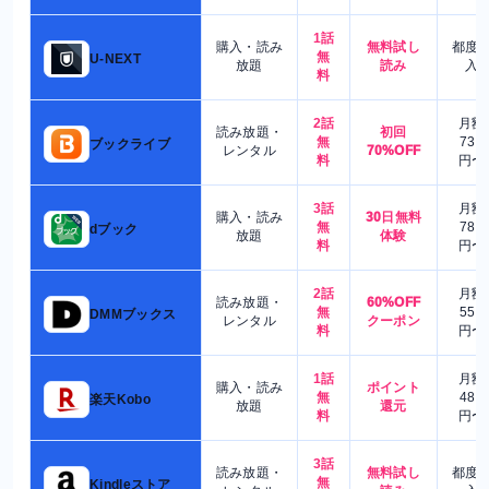
1話
購入・読み
無料試し
都度
無
U-NEXT
放題
読み
入
料
2話
月額
読み放題・
初回
無
730
ブックライブ
レンタル
70%OFF
料
円〜
3話
月額
購入・読み
30日無料
無
780
dブック
放題
体験
料
円〜
2話
月額
読み放題・
60%OFF
無
550
DMMブックス
レンタル
クーポン
料
円〜
1話
月額
購入・読み
ポイント
無
480
楽天Kobo
放題
還元
料
円〜
3話
読み放題・
無料試し
都度
無
Kindleストア