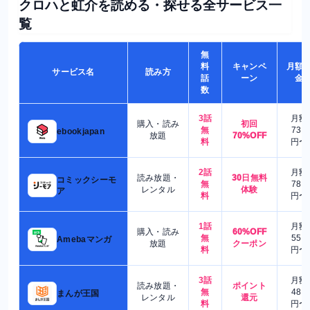
クロハと虹介を読める・探せる全サービス一
覧
無
料
キャンペ
月額
サービス名
読み方
話
ーン
金
数
3話
月額
購入・読み
初回
無
730
ebookjapan
放題
70%OFF
料
円〜
2話
月額
読み放題・
30日無料
コミックシーモ
無
780
レンタル
体験
ア
料
円〜
1話
月額
購入・読み
60%OFF
無
550
Amebaマンガ
放題
クーポン
料
円〜
3話
月額
読み放題・
ポイント
無
480
まんが王国
レンタル
還元
料
円〜