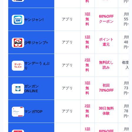
料
円〜
3話
月額
60%OFF
アプリ
無
550
ヤンジャン!
クーポン
料
円〜
1話
月額
ポイント
アプリ
無
480
少年ジャンプ+
還元
料
円〜
2話
無料試し
都度
サンデーうぇぶ
アプリ
無
読み
入
り
料
3話
月額
初回
ガンガン
アプリ
無
730
70%OFF
ONLINE
料
円〜
2話
月額
30日無料
アプリ
無
780
マンガTOP
体験
料
円〜
1話
月額
60%OFF