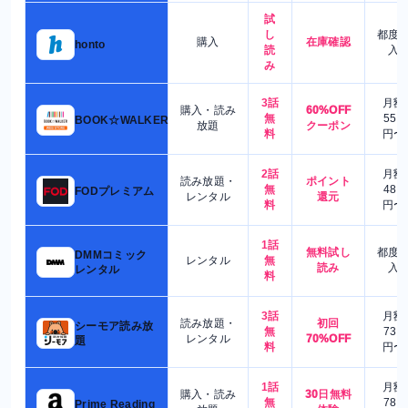
試
し
都度
購入
在庫確認
honto
読
入
み
3話
月額
購入・読み
60%OFF
無
550
BOOK☆WALKER
放題
クーポン
料
円〜
2話
月額
読み放題・
ポイント
無
480
FODプレミアム
レンタル
還元
料
円〜
1話
無料試し
都度
DMMコミック
レンタル
無
読み
入
レンタル
料
3話
月額
読み放題・
初回
シーモア読み放
無
730
レンタル
70%OFF
題
料
円〜
1話
月額
購入・読み
30日無料
無
780
Prime Reading