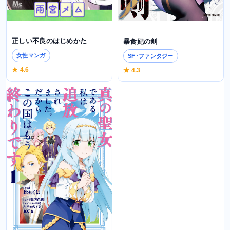
正しい不良のはじめかた
暴食妃の剣
女性マンガ
SF･ファンタジー
★ 4.6
★ 4.3