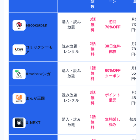
話
ーン
金
数
3話
月額
購入・読み
初回
無
730
ebookjapan
放題
70%OFF
料
円〜
2話
月額
読み放題・
30日無料
コミックシーモ
無
780
レンタル
体験
ア
料
円〜
1話
月額
購入・読み
60%OFF
無
550
Amebaマンガ
放題
クーポン
料
円〜
3話
月額
読み放題・
ポイント
無
480
まんが王国
レンタル
還元
料
円〜
1話
購入・読み
無料試し
都度
無
U-NEXT
放題
読み
入
料