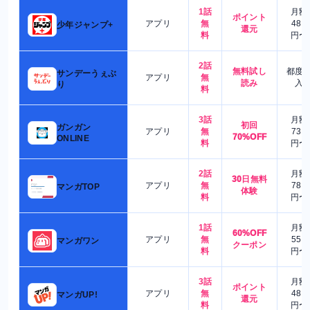
1話
月額
ポイント
アプリ
無
480
少年ジャンプ+
還元
料
円〜
2話
無料試し
都度
サンデーうぇぶ
アプリ
無
読み
入
り
料
3話
月額
初回
ガンガン
アプリ
無
730
70%OFF
ONLINE
料
円〜
2話
月額
30日無料
アプリ
無
780
マンガTOP
体験
料
円〜
1話
月額
60%OFF
アプリ
無
550
マンガワン
クーポン
料
円〜
3話
月額
ポイント
アプリ
無
480
マンガUP!
還元
料
円〜