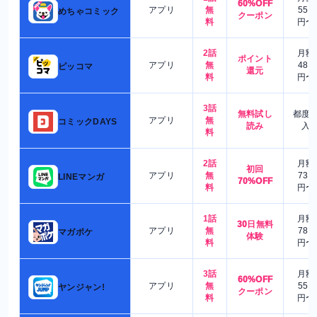
60%OFF
アプリ
無
550
めちゃコミック
クーポン
料
円〜
2話
月額
ポイント
アプリ
無
480
ピッコマ
還元
料
円〜
3話
無料試し
都度
アプリ
無
コミックDAYS
読み
入
料
2話
月額
初回
アプリ
無
730
LINEマンガ
70%OFF
料
円〜
1話
月額
30日無料
アプリ
無
780
マガポケ
体験
料
円〜
3話
月額
60%OFF
アプリ
無
550
ヤンジャン!
クーポン
料
円〜