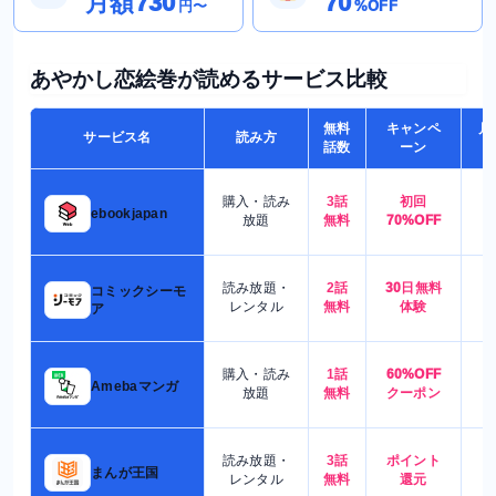
月額730
70
円〜
%OFF
あやかし恋絵巻が読めるサービス比較
無料
キャンペ
月
サービス名
読み方
話数
ーン
購入・読み
3話
初回
7
ebookjapan
放題
無料
70%OFF
読み放題・
2話
30日無料
コミックシーモ
7
レンタル
無料
体験
ア
購入・読み
1話
60%OFF
5
Amebaマンガ
放題
無料
クーポン
読み放題・
3話
ポイント
4
まんが王国
レンタル
無料
還元