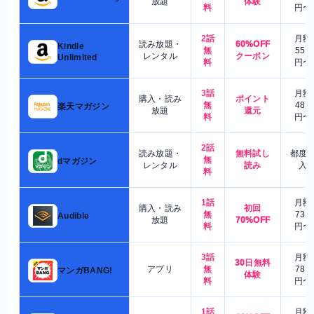
放題
体験
料
円〜
2話
月額
読み放題・
60%OFF
Kindle
無
550
レンタル
クーポン
Unlimited
料
円〜
3話
月額
購入・読み
ポイント
無
480
楽天マガジン
放題
還元
料
円〜
2話
読み放題・
無料試し
都度
無
dマガジン
レンタル
読み
入
料
1話
月額
購入・読み
初回
無
730
Audible
放題
70%OFF
料
円〜
3話
月額
30日無料
アプリ
無
780
マンガBANG!
体験
料
円〜
1話
月額