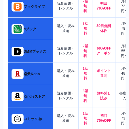
2話
月額
読み放題・
初回
無
730
ブックライブ
レンタル
70%OFF
料
円〜
3話
月額
購入・読み
30日無料
無
780
dブック
放題
体験
料
円〜
2話
月額
読み放題・
60%OFF
無
550
DMMブックス
レンタル
クーポン
料
円〜
1話
月額
購入・読み
ポイント
無
480
楽天Kobo
放題
還元
料
円〜
3話
読み放題・
無料試し
都度
無
Kindleストア
レンタル
読み
入
料
1話
月額
購入・読み
初回
無
730
コミック.jp
放題
70%OFF
料
円〜