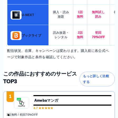
購入・読み
1話
無料試し
都
U-NEXT
放題
無料
読み
読み放題・
2話
初回
7
ブックライブ
レンタル
無料
70%OFF
配信状況、在庫、キャンペーンは変わります。購入前に各公式ペ
ージで対象作品と条件を確認してください。
この作品におすすめのサービス
もっと詳しく比較
TOP3
する
1
Amebaマンガ
4.7
★★★★★
3話無料 / 初回70%OFF