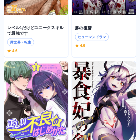
レベル1だけどユニークスキル
豚の復讐
で最強です
ヒューマンドラマ
異世界・転生
★ 4.6
★ 4.6