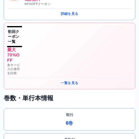
60%OFFクーポン
詳細を見る
初回ク
ーポン
一覧
最大
70%O
FF
各サービ
スの条件
を比較
一覧を見る
巻数・単行本情報
既刊
6巻