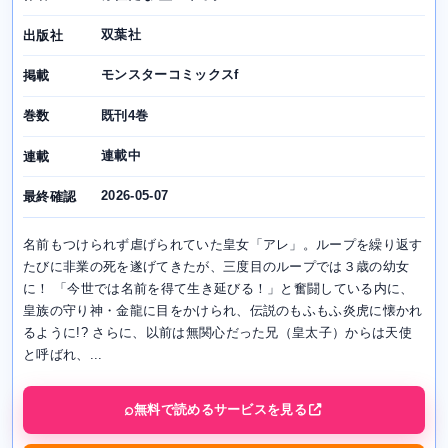
双葉社
出版社
モンスターコミックスf
掲載
既刊4巻
巻数
連載中
連載
2026-05-07
最終確認
名前もつけられず虐げられていた皇女「アレ」。ループを繰り返す
たびに非業の死を遂げてきたが、三度目のループでは３歳の幼女
に！ 「今世では名前を得て生き延びる！」と奮闘している内に、
皇族の守り神・金龍に目をかけられ、伝説のもふもふ炎虎に懐かれ
るように!? さらに、以前は無関心だった兄（皇太子）からは天使
と呼ばれ、...
無料で読めるサービスを見る