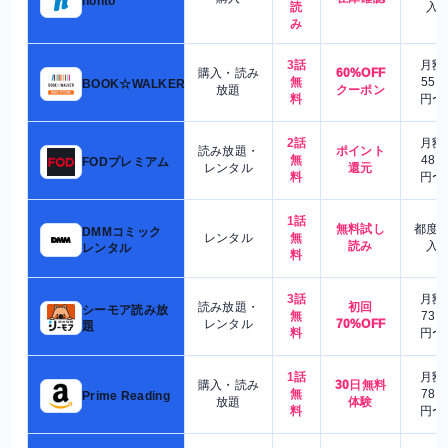
honto
読
入
み
3話
月額
購入・読み
60%OFF
無
550
BOOK☆WALKER
放題
クーポン
料
円〜
2話
月額
読み放題・
ポイント
無
480
FODプレミアム
レンタル
還元
料
円〜
1話
無料試し
都度
DMMコミック
レンタル
無
読み
入
レンタル
料
3話
月額
読み放題・
初回
シーモア読み放
無
730
レンタル
70%OFF
題
料
円〜
1話
月額
購入・読み
30日無料
無
780
Prime Reading
放題
体験
料
円〜