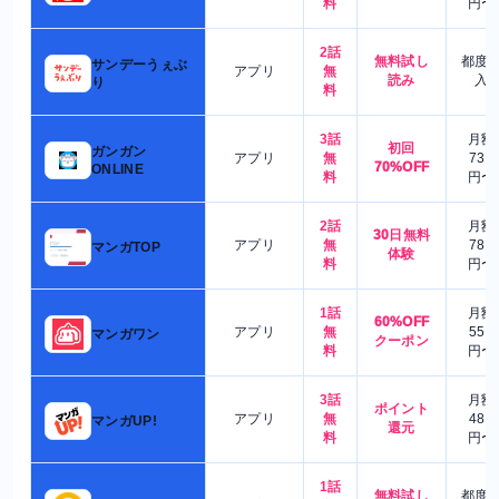
料
円〜
2話
無料試し
都度
サンデーうぇぶ
アプリ
無
読み
入
り
料
3話
月額
初回
ガンガン
アプリ
無
730
70%OFF
ONLINE
料
円〜
2話
月額
30日無料
アプリ
無
780
マンガTOP
体験
料
円〜
1話
月額
60%OFF
アプリ
無
550
マンガワン
クーポン
料
円〜
3話
月額
ポイント
アプリ
無
480
マンガUP!
還元
料
円〜
1話
無料試し
都度