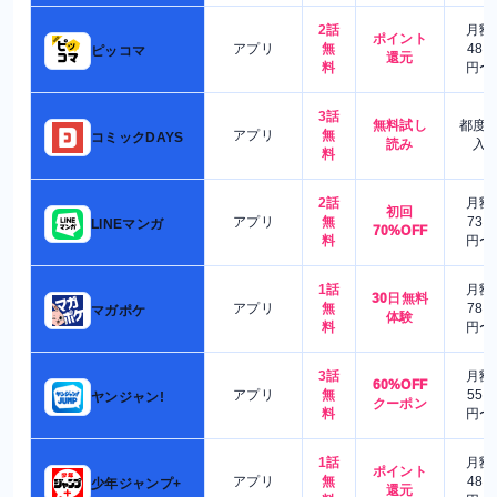
2話
月額
ポイント
アプリ
無
480
ピッコマ
還元
料
円〜
3話
無料試し
都度
アプリ
無
コミックDAYS
読み
入
料
2話
月額
初回
アプリ
無
730
LINEマンガ
70%OFF
料
円〜
1話
月額
30日無料
アプリ
無
780
マガポケ
体験
料
円〜
3話
月額
60%OFF
アプリ
無
550
ヤンジャン!
クーポン
料
円〜
1話
月額
ポイント
アプリ
無
480
少年ジャンプ+
還元