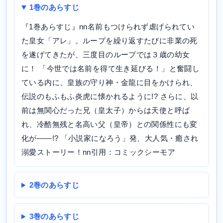
1巻のあらすじ
『1巻あらすじ』nn名前もつけられず虐げられてい
た皇女「アレ」。ループを繰り返すたびに非業の死
を遂げてきたが、三度目のループでは３歳の幼女
に！ 「今世では名前を得て生き延びる！」と奮闘し
ている内に、皇族の守り神・金龍に目をかけられ、
伝説のもふもふ炎虎に懐かれるように!? さらに、以
前は無関心だった兄（皇太子）からは天使と呼ば
れ、冷酷無残と名高い父（皇帝）との関係性にも変
化が――!? 「小説家になろう」発、大人気・癒され
溺愛ストーリー！nn引用：コミックシーモア
2巻のあらすじ
3巻のあらすじ