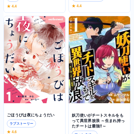
★ 4.4
★ 4.4
ごほうびは夜にちょうだい
妖刀使いがチートスキルをも
って異世界放浪 ～生まれ持っ
ラブストーリー
たチートは最強!!～
★ 4.6