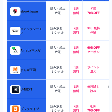
購入・読み
3話
初回
7
ebookjapan
放題
無料
70%OFF
読み放題・
2話
30日無料
コミックシーモ
7
レンタル
無料
体験
ア
購入・読み
1話
60%OFF
5
Amebaマンガ
放題
無料
クーポン
読み放題・
3話
ポイント
4
まんが王国
レンタル
無料
還元
購入・読み
1話
無料試し
都
U-NEXT
放題
無料
読み
読み放題・
2話
初回
7
ブックライブ
レンタル
無料
70%OFF