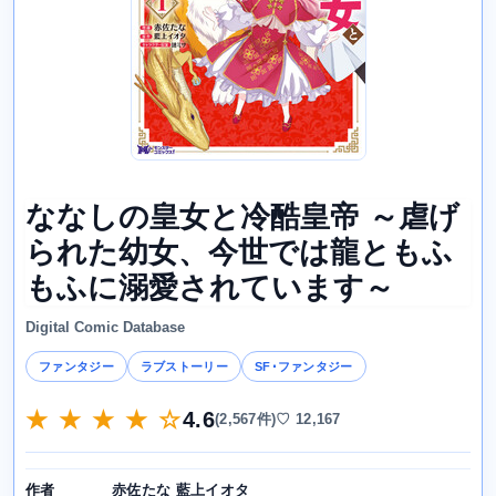
ななしの皇女と冷酷皇帝 ～虐げ
られた幼女、今世では龍ともふ
もふに溺愛されています～
Digital Comic Database
ファンタジー
ラブストーリー
SF･ファンタジー
★ ★ ★ ★ ☆
4.6
(2,567件)
♡ 12,167
赤佐たな 藍上イオタ
作者