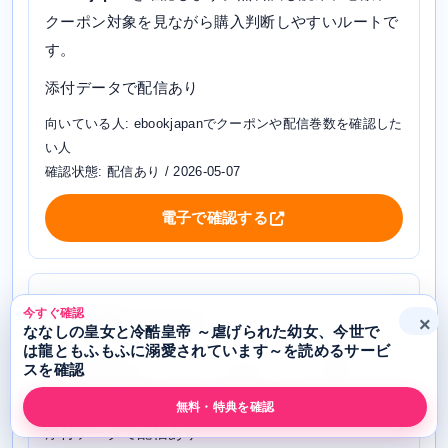
クーポン対象を見ながら購入判断しやすいルートで
す。
添付データで配信あり
向いている人: ebookjapanでクーポンや配信巻数を確認した
い人
確認状態: 配信あり / 2026-05-07
電子で確認する
今すぐ確認
紙で全巻をそろえる
×
ななしの皇女と冷酷皇帝 ～虐げられた幼女、今世で
は龍ともふもふに溺愛されています～を読めるサービ
honto
を確認します。まとめ買いしたい場合は、在
スを確認
庫、巻数、送料込みの支払総額を確認します。
無料・特典を確認
添付データで配信あり