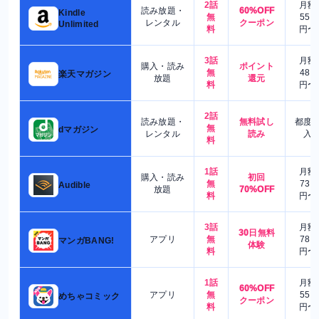
2話
月額
読み放題・
60%OFF
Kindle
無
550
レンタル
クーポン
Unlimited
料
円〜
3話
月額
購入・読み
ポイント
無
480
楽天マガジン
放題
還元
料
円〜
2話
読み放題・
無料試し
都度
無
dマガジン
レンタル
読み
入
料
1話
月額
購入・読み
初回
無
730
Audible
放題
70%OFF
料
円〜
3話
月額
30日無料
アプリ
無
780
マンガBANG!
体験
料
円〜
1話
月額
60%OFF
アプリ
無
550
めちゃコミック
クーポン
料
円〜