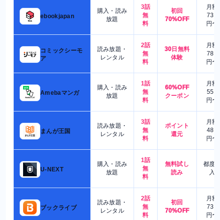
3話
月額
購入・読み
初回
無
730
ebookjapan
放題
70%OFF
料
円〜
2話
月額
読み放題・
30日無料
コミックシーモ
無
780
レンタル
体験
ア
料
円〜
1話
月額
購入・読み
60%OFF
無
550
Amebaマンガ
放題
クーポン
料
円〜
3話
月額
読み放題・
ポイント
無
480
まんが王国
レンタル
還元
料
円〜
1話
購入・読み
無料試し
都度
無
U-NEXT
放題
読み
入
料
2話
月額
読み放題・
初回
無
730
ブックライブ
レンタル
70%OFF
料
円〜