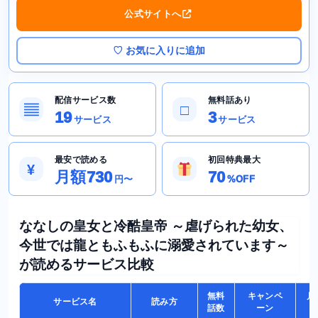
公式サイトへ
♡ お気に入りに追加
配信サービス数
無料話あり
▤
□
19
3
サービス
サービス
最安で読める
初回特典最大
¥
月額730
70
円〜
%OFF
ななしの皇女と冷酷皇帝 ～虐げられた幼女、
今世では龍ともふもふに溺愛されています～
が読めるサービス比較
無料
キャンペ
月
サービス名
読み方
話数
ーン