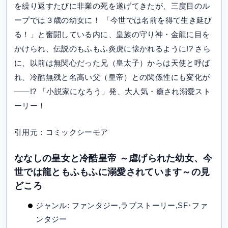
を繰り返すたびに非業の死を遂げてきたが、三度目のル
ープでは３歳の幼女に！ 「今世では名前を得て生き延び
る！」と奮闘している内に、皇族の守り神・金龍に目を
かけられ、伝説のもふもふ炎虎に懐かれるように!? さら
に、以前は無関心だった兄（皇太子）からは天使と呼ば
れ、冷酷無残と名高い父（皇帝）との関係性にも変化が
――!? 「小説家になろう」発、大人気・癒され溺愛スト
ーリー！
引用元：コミックシーモア
ななしの皇女と冷酷皇帝 ～虐げられた幼女、今
世では龍ともふもふに溺愛されています～の見
どころ
ジャンル: ファンタジー,ラブストーリー,SF･ファ
ンタジー