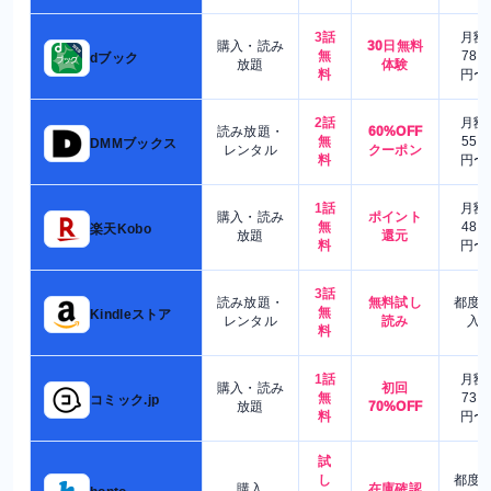
3話
月額
購入・読み
30日無料
無
780
dブック
放題
体験
料
円〜
2話
月額
読み放題・
60%OFF
無
550
DMMブックス
レンタル
クーポン
料
円〜
1話
月額
購入・読み
ポイント
無
480
楽天Kobo
放題
還元
料
円〜
3話
読み放題・
無料試し
都度
無
Kindleストア
レンタル
読み
入
料
1話
月額
購入・読み
初回
無
730
コミック.jp
放題
70%OFF
料
円〜
試
し
都度
購入
在庫確認