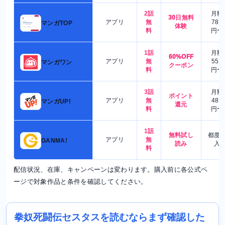
2話
月額
30日無料
アプリ
無
780
マンガTOP
体験
料
円〜
1話
月額
60%OFF
アプリ
無
550
マンガワン
クーポン
料
円〜
3話
月額
ポイント
アプリ
無
480
マンガUP!
還元
料
円〜
1話
無料試し
都度
アプリ
無
GANMA!
読み
入
料
配信状況、在庫、キャンペーンは変わります。購入前に各公式ペ
ージで対象作品と条件を確認してください。
拳奴死闘伝セスタスを読むならまず確認した