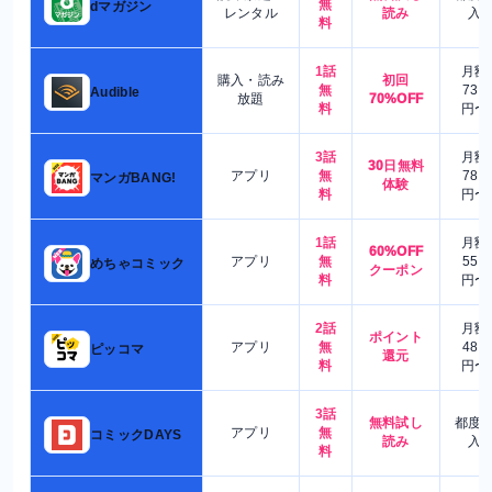
無
dマガジン
レンタル
読み
入
料
1話
月額
購入・読み
初回
無
730
Audible
放題
70%OFF
料
円〜
3話
月額
30日無料
アプリ
無
780
マンガBANG!
体験
料
円〜
1話
月額
60%OFF
アプリ
無
550
めちゃコミック
クーポン
料
円〜
2話
月額
ポイント
アプリ
無
480
ピッコマ
還元
料
円〜
3話
無料試し
都度
アプリ
無
コミックDAYS
読み
入
料