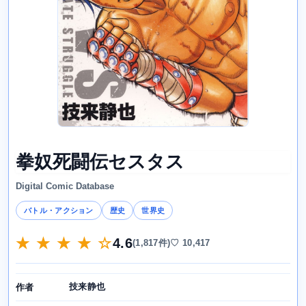
拳奴死闘伝セスタス
Digital Comic Database
バトル・アクション
歴史
世界史
★ ★ ★ ★ ☆
4.6
(1,817件)
♡ 10,417
技来静也
作者