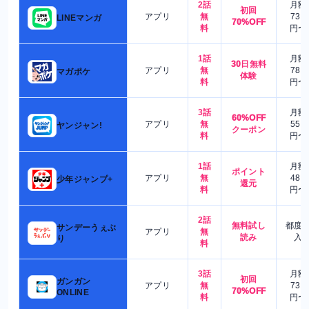
2話
月額
初回
アプリ
無
730
LINEマンガ
70%OFF
料
円〜
1話
月額
30日無料
アプリ
無
780
マガポケ
体験
料
円〜
3話
月額
60%OFF
アプリ
無
550
ヤンジャン!
クーポン
料
円〜
1話
月額
ポイント
アプリ
無
480
少年ジャンプ+
還元
料
円〜
2話
無料試し
都度
サンデーうぇぶ
アプリ
無
読み
入
り
料
3話
月額
初回
ガンガン
アプリ
無
730
70%OFF
ONLINE
料
円〜