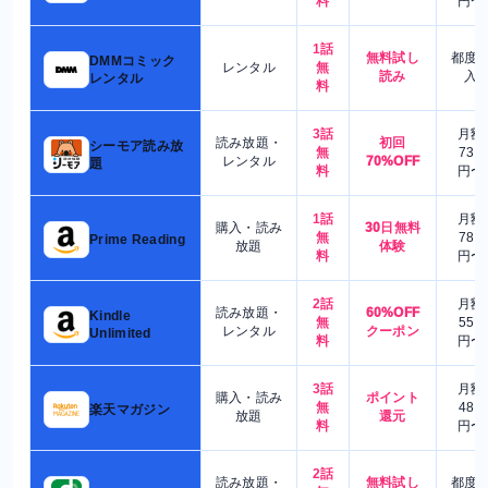
料
円〜
1話
無料試し
都度
DMMコミック
レンタル
無
読み
入
レンタル
料
3話
月額
読み放題・
初回
シーモア読み放
無
730
レンタル
70%OFF
題
料
円〜
1話
月額
購入・読み
30日無料
無
780
Prime Reading
放題
体験
料
円〜
2話
月額
読み放題・
60%OFF
Kindle
無
550
レンタル
クーポン
Unlimited
料
円〜
3話
月額
購入・読み
ポイント
無
480
楽天マガジン
放題
還元
料
円〜
2話
読み放題・
無料試し
都度