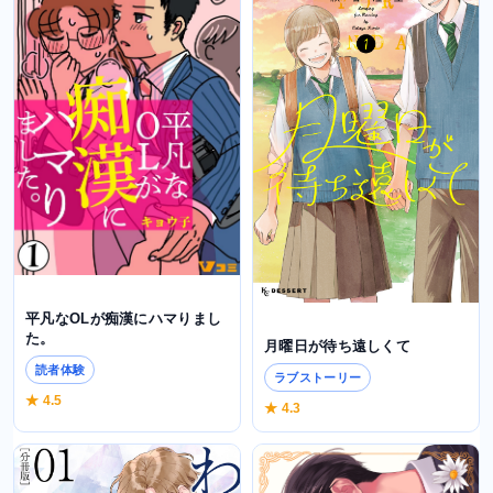
平凡なOLが痴漢にハマりまし
た。
月曜日が待ち遠しくて
読者体験
ラブストーリー
★ 4.5
★ 4.3