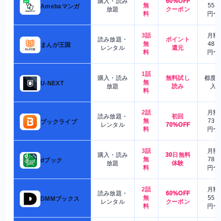
購入・読み
60%OFF
無
550
Amebaマンガ
放題
クーポン
料
円〜
3話
月額
読み放題・
ポイント
無
480
まんが王国
レンタル
還元
料
円〜
1話
購入・読み
無料試し
都度
無
U-NEXT
放題
読み
入
料
2話
月額
読み放題・
初回
無
730
ブックライブ
レンタル
70%OFF
料
円〜
3話
月額
購入・読み
30日無料
無
780
dブック
放題
体験
料
円〜
2話
月額
読み放題・
60%OFF
無
550
DMMブックス
レンタル
クーポン
料
円〜