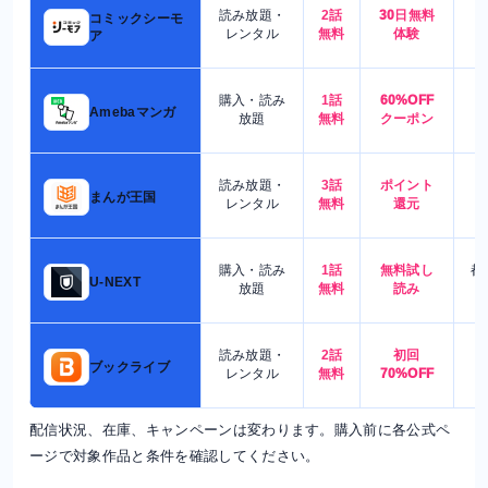
読み放題・
2話
30日無料
コミックシーモ
7
レンタル
無料
体験
ア
購入・読み
1話
60%OFF
5
Amebaマンガ
放題
無料
クーポン
読み放題・
3話
ポイント
4
まんが王国
レンタル
無料
還元
購入・読み
1話
無料試し
都
U-NEXT
放題
無料
読み
読み放題・
2話
初回
7
ブックライブ
レンタル
無料
70%OFF
配信状況、在庫、キャンペーンは変わります。購入前に各公式ペ
ージで対象作品と条件を確認してください。