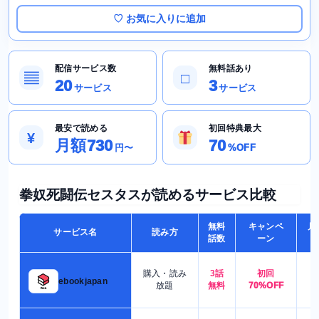
♡ お気に入りに追加
配信サービス数
無料話あり
▤
□
20
3
サービス
サービス
最安で読める
初回特典最大
¥
月額730
70
円〜
%OFF
拳奴死闘伝セスタスが読めるサービス比較
無料
キャンペ
月
サービス名
読み方
話数
ーン
購入・読み
3話
初回
7
ebookjapan
放題
無料
70%OFF