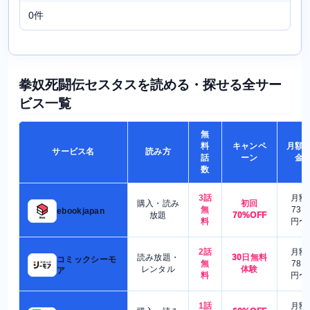
0件
拳奴死闘伝セスタスを読める・探せる全サー
ビス一覧
無
料
キャンペ
月額
サービス名
読み方
話
ーン
金
数
3話
月額
購入・読み
初回
無
730
ebookjapan
放題
70%OFF
料
円〜
2話
月額
読み放題・
30日無料
コミックシーモ
無
780
レンタル
体験
ア
料
円〜
1話
月額