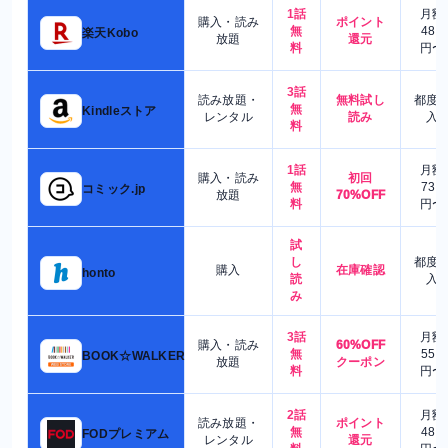
1話
月額
購入・読み
ポイント
無
480
楽天Kobo
放題
還元
料
円〜
3話
読み放題・
無料試し
都度
無
Kindleストア
レンタル
読み
入
料
1話
月額
購入・読み
初回
無
730
コミック.jp
放題
70%OFF
料
円〜
試
し
都度
購入
在庫確認
honto
読
入
み
3話
月額
購入・読み
60%OFF
無
550
BOOK☆WALKER
放題
クーポン
料
円〜
2話
月額
読み放題・
ポイント
無
480
FODプレミアム
レンタル
還元