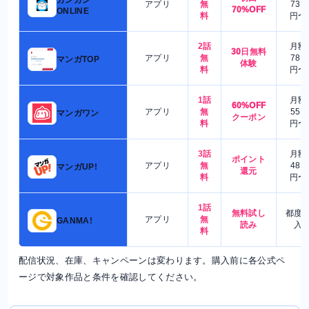
アプリ
無
730
70%OFF
ONLINE
料
円〜
2話
月額
30日無料
アプリ
無
780
マンガTOP
体験
料
円〜
1話
月額
60%OFF
アプリ
無
550
マンガワン
クーポン
料
円〜
3話
月額
ポイント
アプリ
無
480
マンガUP!
還元
料
円〜
1話
無料試し
都度
アプリ
無
GANMA!
読み
入
料
配信状況、在庫、キャンペーンは変わります。購入前に各公式ペ
ージで対象作品と条件を確認してください。