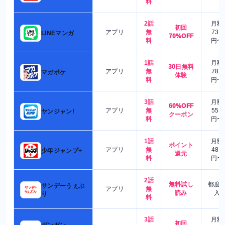
料
2話
月額
初回
アプリ
無
730
LINEマンガ
70%OFF
料
円〜
1話
月額
30日無料
アプリ
無
780
マガポケ
体験
料
円〜
3話
月額
60%OFF
アプリ
無
550
ヤンジャン!
クーポン
料
円〜
1話
月額
ポイント
アプリ
無
480
少年ジャンプ+
還元
料
円〜
2話
無料試し
都度
サンデーうぇぶ
アプリ
無
読み
入
り
料
3話
月額
初回
ガンガン