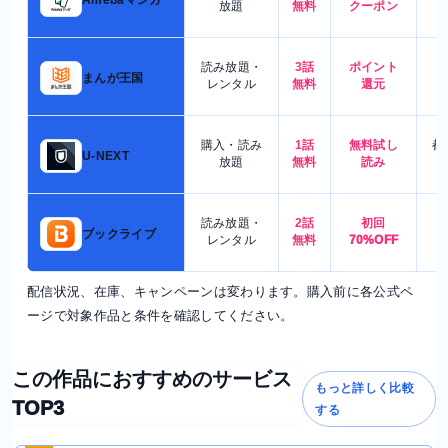
放題
無料
クーポン
読み放題・
3話
ポイント
4
まんが王国
レンタル
無料
還元
購入・読み
1話
無料試し
都
U-NEXT
放題
無料
読み
読み放題・
2話
初回
7
ブックライブ
レンタル
無料
70%OFF
配信状況、在庫、キャンペーンは変わります。購入前に各公式ペ
ージで対象作品と条件を確認してください。
この作品におすすめのサービス
もっと詳しく比較
TOP3
する