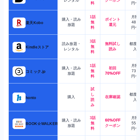
レンタル
クーポン
料
円〜
1話
月額
購入・読み
ポイント
無
480
楽天Kobo
放題
還元
料
円〜
3話
読み放題・
無料試し
都度
無
Kindleストア
レンタル
読み
入
料
1話
月額
購入・読み
初回
無
730
コミック.jp
放題
70%OFF
料
円〜
試
し
都度
購入
在庫確認
honto
読
入
み
3話
月額
購入・読み
60%OFF
無
550
BOOK☆WALKER
放題
クーポン
料
円〜