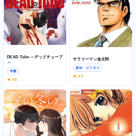
DEAD Tube-～デッドチューブ
サラリーマン金太郎
～
政治・ビジネス
学園
★ 4.3
★ 4.6