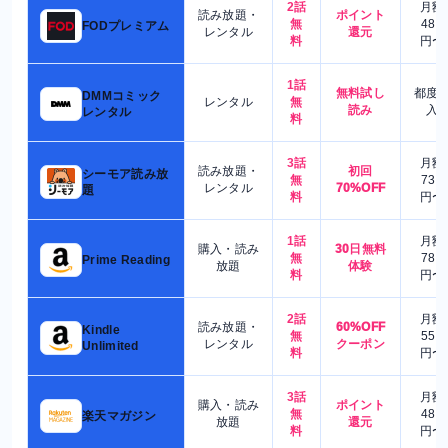
2話
月額
読み放題・
ポイント
無
480
FODプレミアム
レンタル
還元
料
円〜
1話
無料試し
都度
DMMコミック
レンタル
無
読み
入
レンタル
料
3話
月額
読み放題・
初回
シーモア読み放
無
730
レンタル
70%OFF
題
料
円〜
1話
月額
購入・読み
30日無料
無
780
Prime Reading
放題
体験
料
円〜
2話
月額
読み放題・
60%OFF
Kindle
無
550
レンタル
クーポン
Unlimited
料
円〜
3話
月額
購入・読み
ポイント
無
480
楽天マガジン
放題
還元
料
円〜