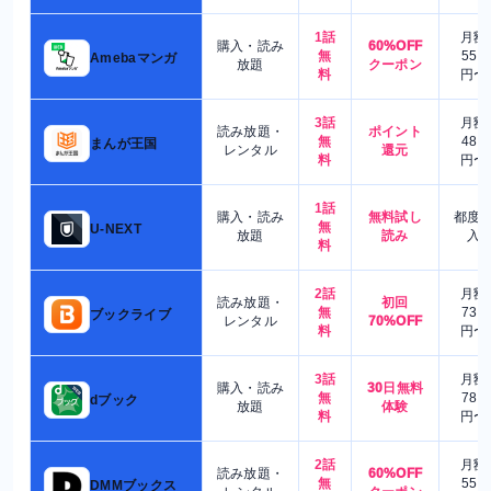
1話
月額
購入・読み
60%OFF
無
550
Amebaマンガ
放題
クーポン
料
円〜
3話
月額
読み放題・
ポイント
無
480
まんが王国
レンタル
還元
料
円〜
1話
購入・読み
無料試し
都度
無
U-NEXT
放題
読み
入
料
2話
月額
読み放題・
初回
無
730
ブックライブ
レンタル
70%OFF
料
円〜
3話
月額
購入・読み
30日無料
無
780
dブック
放題
体験
料
円〜
2話
月額
読み放題・
60%OFF
無
550
DMMブックス