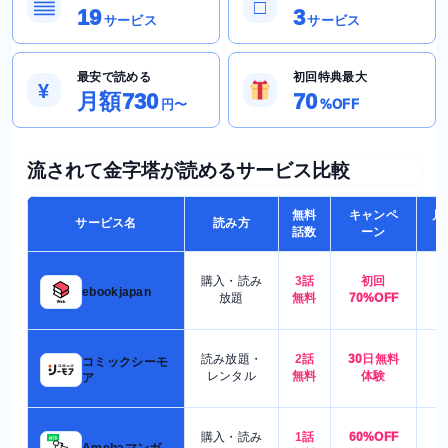
▤
□
19
3
サービス
サービス
最安で読める
初回特典最大
¥
月額730
70
円〜
%OFF
流されて金字塔が読めるサービス比較
無料
キャンペ
月
サービス名
読み方
話数
ーン
購入・読み
3話
初回
7
ebookjapan
放題
無料
70%OFF
読み放題・
2話
30日無料
コミックシーモ
7
レンタル
無料
体験
ア
購入・読み
1話
60%OFF
5
Amebaマンガ