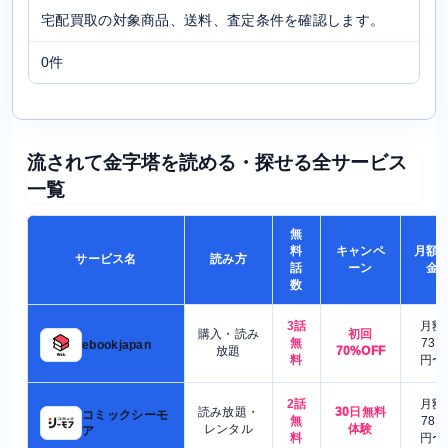
宅配買取の対象商品、送料、査定条件を確認します。
0件
流されて金字塔を読める・探せる全サービス
一覧
無
料
キャンペ
月額
サービス名
読み方
話
ーン
金
数
3話
月額
購入・読み
初回
無
730
ebookjapan
放題
70%OFF
料
円〜
2話
月額
読み放題・
30日無料
コミックシーモ
無
780
レンタル
体験
ア
料
円〜