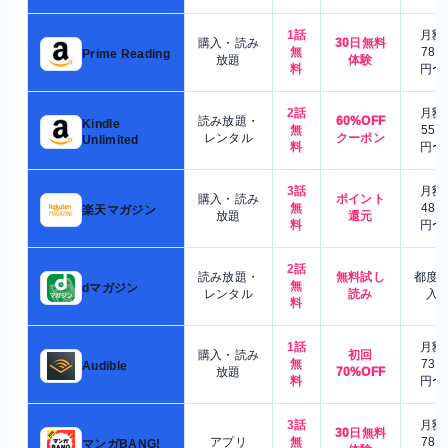
1話
月額
購入・読み
30日無料
無
780
Prime Reading
放題
体験
料
円〜
2話
月額
読み放題・
60%OFF
Kindle
無
550
レンタル
クーポン
Unlimited
料
円〜
3話
月額
購入・読み
ポイント
無
480
楽天マガジン
放題
還元
料
円〜
2話
読み放題・
無料試し
都度
無
dマガジン
レンタル
読み
入
料
1話
月額
購入・読み
初回
無
730
Audible
放題
70%OFF
料
円〜
3話
月額
30日無料
アプリ
無
780
マンガBANG!