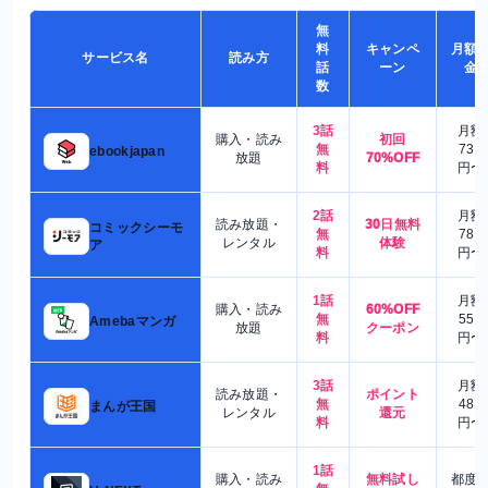
無
料
キャンペ
月額
サービス名
読み方
話
ーン
金
数
3話
月額
購入・読み
初回
無
730
ebookjapan
放題
70%OFF
料
円〜
2話
月額
読み放題・
30日無料
コミックシーモ
無
780
レンタル
体験
ア
料
円〜
1話
月額
購入・読み
60%OFF
無
550
Amebaマンガ
放題
クーポン
料
円〜
3話
月額
読み放題・
ポイント
無
480
まんが王国
レンタル
還元
料
円〜
1話
購入・読み
無料試し
都度