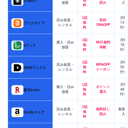
無
U-NEXT
放題
読み
入
料
2話
月額
読み放題・
初回
無
730
ブックライブ
レンタル
70%OFF
料
円〜
3話
月額
購入・読み
30日無料
無
780
dブック
放題
体験
料
円〜
2話
月額
読み放題・
60%OFF
無
550
DMMブックス
レンタル
クーポン
料
円〜
1話
月額
購入・読み
ポイント
無
480
楽天Kobo
放題
還元
料
円〜
3話
読み放題・
無料試し
都度
無
Kindleストア
レンタル
読み
入
料