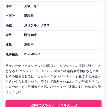
刀坂アキラ
作者
講談社
出版社
月刊少年シリウス
掲載
既刊10巻
巻数
連載中
連載
2026-05-07
最終確認
勇者パーティーはシェルパの導きで、ダンジョンの深淵を覗くこと
となる！ ダンジョンシェルパ――迷宮の道案内兼荷物持ちを生業
とする彼ら無しでは、どんなベテランパーティーも直ぐさま絶滅へ
と追いやられるという。若くして腕利きシェルパとの評価を得てい
るロウは、ある日勇者と名高いパーティー「宵闇の剣」の依頼を受
けることに...
無料で読めるサービスを見る