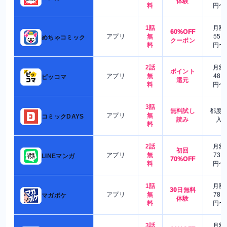
体験
料
円〜
1話
月額
60%OFF
アプリ
無
550
めちゃコミック
クーポン
料
円〜
2話
月額
ポイント
アプリ
無
480
ピッコマ
還元
料
円〜
3話
無料試し
都度
アプリ
無
コミックDAYS
読み
入
料
2話
月額
初回
アプリ
無
730
LINEマンガ
70%OFF
料
円〜
1話
月額
30日無料
アプリ
無
780
マガポケ
体験
料
円〜
3話
月額