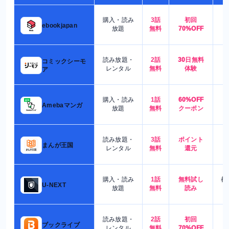
購入・読み
3話
初回
7
ebookjapan
放題
無料
70%OFF
読み放題・
2話
30日無料
コミックシーモ
7
レンタル
無料
体験
ア
購入・読み
1話
60%OFF
5
Amebaマンガ
放題
無料
クーポン
読み放題・
3話
ポイント
4
まんが王国
レンタル
無料
還元
購入・読み
1話
無料試し
都
U-NEXT
放題
無料
読み
読み放題・
2話
初回
7
ブックライブ
レンタル
無料
70%OFF