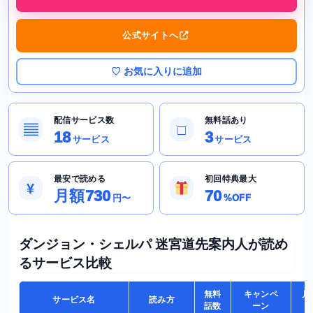
公式サイトへ
♡ お気に入りに追加
配信サービス数
無料話あり
▤
□
18
3
サービス
サービス
最安で読める
初回特典最大
¥
月額730
70
円〜
%OFF
ダンジョン・シェルパ 迷宮道先案内人が読め
るサービス比較
無料
キャンペ
月
サービス名
読み方
話数
ーン