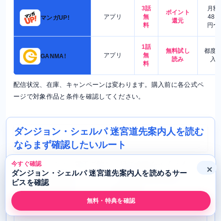
3話
月額
ポイント
アプリ
無
480
マンガUP!
還元
料
円〜
1話
無料試し
都度
アプリ
無
GANMA!
読み
入
料
配信状況、在庫、キャンペーンは変わります。購入前に各公式ペ
ージで対象作品と条件を確認してください。
ダンジョン・シェルパ 迷宮道先案内人を読む
ならまず確認したいルート
このページでは、電子で読む、紙で全巻をそろえるに分
今すぐ確認
×
ダンジョン・シェルパ 迷宮道先案内人を読めるサー
けて確認先を整理しています。配信や在庫は変わるた
ビスを確認
め、購入前は各公式ページで最終確認してください。
無料・特典を確認