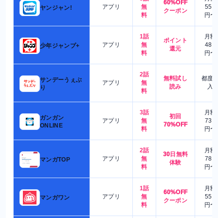
60%OFF
アプリ
無
550
ヤンジャン!
クーポン
料
円〜
1話
月額
ポイント
アプリ
無
480
少年ジャンプ+
還元
料
円〜
2話
無料試し
都度
サンデーうぇぶ
アプリ
無
読み
入
り
料
3話
月額
初回
ガンガン
アプリ
無
730
70%OFF
ONLINE
料
円〜
2話
月額
30日無料
アプリ
無
780
マンガTOP
体験
料
円〜
1話
月額
60%OFF
アプリ
無
550
マンガワン
クーポン
料
円〜