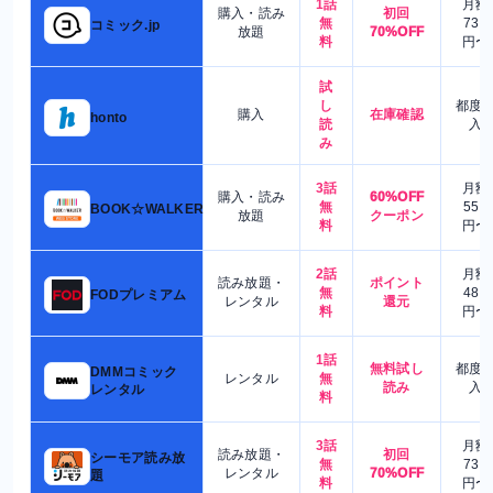
1話
月額
購入・読み
初回
無
730
コミック.jp
放題
70%OFF
料
円〜
試
し
都度
購入
在庫確認
honto
読
入
み
3話
月額
購入・読み
60%OFF
無
550
BOOK☆WALKER
放題
クーポン
料
円〜
2話
月額
読み放題・
ポイント
無
480
FODプレミアム
レンタル
還元
料
円〜
1話
無料試し
都度
DMMコミック
レンタル
無
読み
入
レンタル
料
3話
月額
読み放題・
初回
シーモア読み放
無
730
レンタル
70%OFF
題
料
円〜