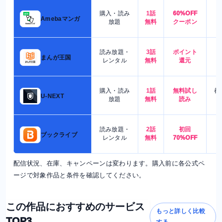
購入・読み
1話
60%OFF
5
Amebaマンガ
放題
無料
クーポン
読み放題・
3話
ポイント
4
まんが王国
レンタル
無料
還元
購入・読み
1話
無料試し
都
U-NEXT
放題
無料
読み
読み放題・
2話
初回
7
ブックライブ
レンタル
無料
70%OFF
配信状況、在庫、キャンペーンは変わります。購入前に各公式ペ
ージで対象作品と条件を確認してください。
この作品におすすめのサービス
もっと詳しく比較
TOP3