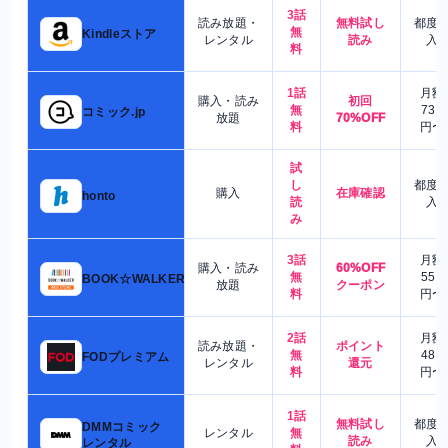
3話
読み放題・
無料試し
都度
無
Kindleストア
レンタル
読み
入
料
1話
月額
購入・読み
初回
無
730
コミック.jp
放題
70%OFF
料
円〜
試
し
都度
購入
在庫確認
honto
読
入
み
3話
月額
購入・読み
60%OFF
無
550
BOOK☆WALKER
放題
クーポン
料
円〜
2話
月額
読み放題・
ポイント
無
480
FODプレミアム
レンタル
還元
料
円〜
1話
無料試し
都度
DMMコミック
レンタル
無
読み
入
レンタル