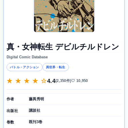
真・女神転生 デビルチルドレン
Digital Comic Database
バトル・アクション
異世界・転生
★ ★ ★ ★ ☆
4.4
(2,350件)
♡ 10,950
藤異秀明
作者
講談社
出版社
既刊3巻
巻数