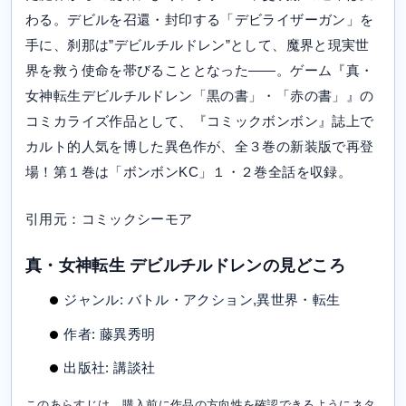
わる。デビルを召還・封印する「デビライザーガン」を
手に、刹那は”デビルチルドレン”として、魔界と現実世
界を救う使命を帯びることとなった――。ゲーム『真・
女神転生デビルチルドレン「黒の書」・「赤の書」』の
コミカライズ作品として、『コミックボンボン』誌上で
カルト的人気を博した異色作が、全３巻の新装版で再登
場！第１巻は「ボンボンKC」１・２巻全話を収録。
引用元：コミックシーモア
真・女神転生 デビルチルドレンの見どころ
ジャンル: バトル・アクション,異世界・転生
作者: 藤異秀明
出版社: 講談社
このあらすじは、購入前に作品の方向性を確認できるようにネタ