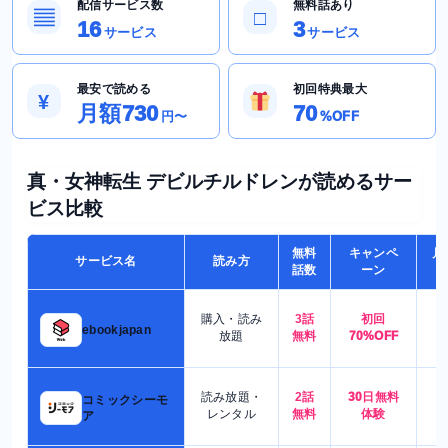
配信サービス数
無料話あり
▤
□
16
3
サービス
サービス
最安で読める
初回特典最大
¥
月額730
70
円〜
%OFF
真・女神転生 デビルチルドレンが読めるサー
ビス比較
無料
キャンペ
月
サービス名
読み方
話数
ーン
購入・読み
3話
初回
7
ebookjapan
放題
無料
70%OFF
読み放題・
2話
30日無料
コミックシーモ
7
レンタル
無料
体験
ア