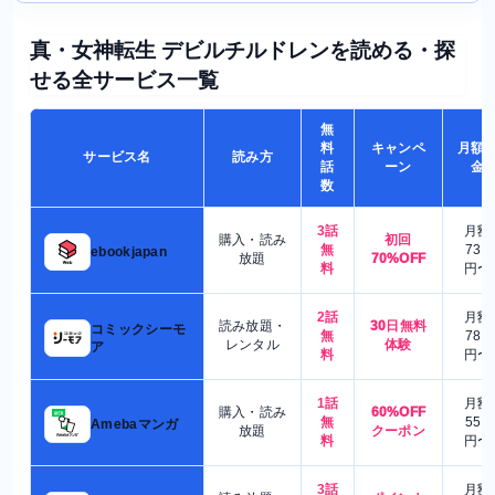
真・女神転生 デビルチルドレンを読める・探
せる全サービス一覧
無
料
キャンペ
月額
サービス名
読み方
話
ーン
金
数
3話
月額
購入・読み
初回
無
730
ebookjapan
放題
70%OFF
料
円〜
2話
月額
読み放題・
30日無料
コミックシーモ
無
780
レンタル
体験
ア
料
円〜
1話
月額
購入・読み
60%OFF
無
550
Amebaマンガ
放題
クーポン
料
円〜
3話
月額