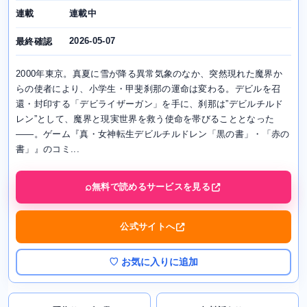
連載中
連載
2026-05-07
最終確認
2000年東京。真夏に雪が降る異常気象のなか、突然現れた魔界か
らの使者により、小学生・甲斐刹那の運命は変わる。デビルを召
還・封印する「デビライザーガン」を手に、刹那は”デビルチルド
レン”として、魔界と現実世界を救う使命を帯びることとなった
――。ゲーム『真・女神転生デビルチルドレン「黒の書」・「赤の
書」』のコミ...
無料で読めるサービスを見る
公式サイトへ
♡ お気に入りに追加