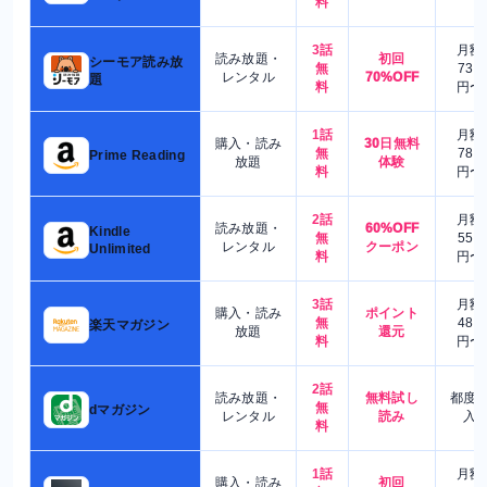
料
3話
月額
読み放題・
初回
シーモア読み放
無
730
レンタル
70%OFF
題
料
円〜
1話
月額
購入・読み
30日無料
無
780
Prime Reading
放題
体験
料
円〜
2話
月額
読み放題・
60%OFF
Kindle
無
550
レンタル
クーポン
Unlimited
料
円〜
3話
月額
購入・読み
ポイント
無
480
楽天マガジン
放題
還元
料
円〜
2話
読み放題・
無料試し
都度
無
dマガジン
レンタル
読み
入
料
1話
月額
購入・読み
初回