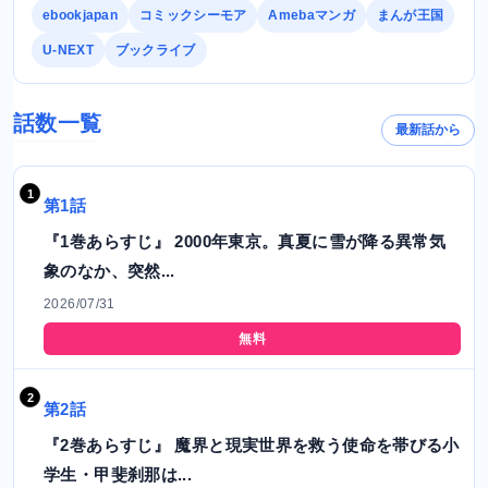
ebookjapan
コミックシーモア
Amebaマンガ
まんが王国
U-NEXT
ブックライブ
話数一覧
最新話から
第1話
『1巻あらすじ』 2000年東京。真夏に雪が降る異常気
象のなか、突然...
2026/07/31
無料
第2話
『2巻あらすじ』 魔界と現実世界を救う使命を帯びる小
学生・甲斐刹那は...