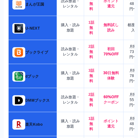
読み放題・
ポイント
無
480
まんが王国
レンタル
還元
料
円〜
1話
購入・読み
無料試し
都度
無
U-NEXT
放題
読み
入
料
2話
月額
読み放題・
初回
無
730
ブックライブ
レンタル
70%OFF
料
円〜
3話
月額
購入・読み
30日無料
無
780
dブック
放題
体験
料
円〜
2話
月額
読み放題・
60%OFF
無
550
DMMブックス
レンタル
クーポン
料
円〜
1話
月額
購入・読み
ポイント
無
480
楽天Kobo
放題
還元
料
円〜