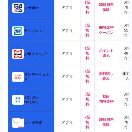
1話
月額
30日無料
アプリ
無
780
マガポケ
体験
料
円〜
3話
月額
60%OFF
アプリ
無
550
ヤンジャン!
クーポン
料
円〜
1話
月額
ポイント
アプリ
無
480
少年ジャンプ+
還元
料
円〜
2話
無料試し
都度
サンデーうぇぶ
アプリ
無
読み
入
り
料
3話
月額
初回
ガンガン
アプリ
無
730
70%OFF
ONLINE
料
円〜
2話
月額
30日無料
アプリ
無
780
マンガTOP
体験
料
円〜