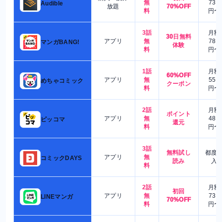
無
730
Audible
放題
70%OFF
料
円〜
3話
月額
30日無料
アプリ
無
780
マンガBANG!
体験
料
円〜
1話
月額
60%OFF
アプリ
無
550
めちゃコミック
クーポン
料
円〜
2話
月額
ポイント
アプリ
無
480
ピッコマ
還元
料
円〜
3話
無料試し
都度
アプリ
無
コミックDAYS
読み
入
料
2話
月額
初回
アプリ
無
730
LINEマンガ
70%OFF
料
円〜