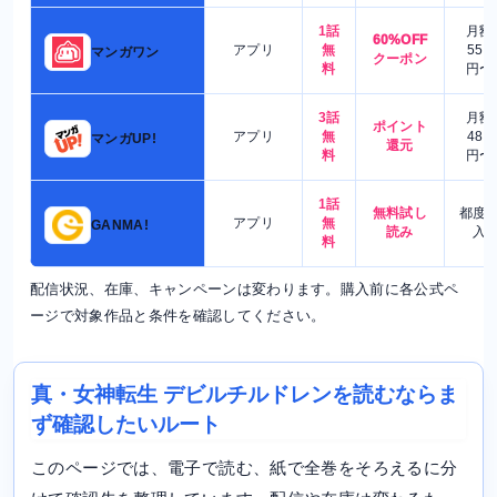
1話
月額
60%OFF
アプリ
無
550
マンガワン
クーポン
料
円〜
3話
月額
ポイント
アプリ
無
480
マンガUP!
還元
料
円〜
1話
無料試し
都度
アプリ
無
GANMA!
読み
入
料
配信状況、在庫、キャンペーンは変わります。購入前に各公式ペ
ージで対象作品と条件を確認してください。
真・女神転生 デビルチルドレンを読むならま
ず確認したいルート
このページでは、電子で読む、紙で全巻をそろえるに分