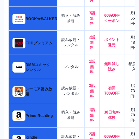
み
3話
月額
購入・読み
60%OFF
無
550
BOOK☆WALKER
放題
クーポン
料
円〜
2話
月額
読み放題・
ポイント
無
480
FODプレミアム
レンタル
還元
料
円〜
1話
無料試し
都度
DMMコミック
レンタル
無
読み
入
レンタル
料
3話
月額
読み放題・
初回
シーモア読み放
無
730
レンタル
70%OFF
題
料
円〜
1話
月額
購入・読み
30日無料
無
780
Prime Reading
放題
体験
料
円〜
2話
月額
読み放題・
60%OFF
Kindle