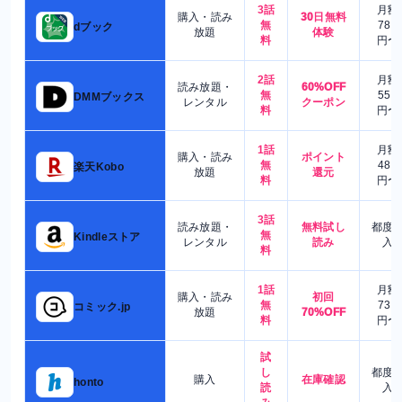
3話
月額
購入・読み
30日無料
無
780
dブック
放題
体験
料
円〜
2話
月額
読み放題・
60%OFF
無
550
DMMブックス
レンタル
クーポン
料
円〜
1話
月額
購入・読み
ポイント
無
480
楽天Kobo
放題
還元
料
円〜
3話
読み放題・
無料試し
都度
無
Kindleストア
レンタル
読み
入
料
1話
月額
購入・読み
初回
無
730
コミック.jp
放題
70%OFF
料
円〜
試
し
都度
購入
在庫確認
honto
読
入