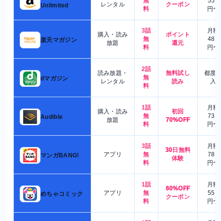
無
550
レンタル
クーポン
Unlimited
料
円〜
3話
月額
購入・読み
ポイント
無
480
楽天マガジン
放題
還元
料
円〜
2話
読み放題・
無料試し
都度
無
dマガジン
レンタル
読み
入
料
1話
月額
購入・読み
初回
無
730
Audible
放題
70%OFF
料
円〜
3話
月額
30日無料
アプリ
無
780
マンガBANG!
体験
料
円〜
1話
月額
60%OFF
アプリ
無
550
めちゃコミック
クーポン
料
円〜