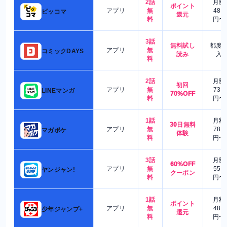
2話
月額
ポイント
アプリ
無
480
ピッコマ
還元
料
円〜
3話
無料試し
都度
アプリ
無
コミックDAYS
読み
入
料
2話
月額
初回
アプリ
無
730
LINEマンガ
70%OFF
料
円〜
1話
月額
30日無料
アプリ
無
780
マガポケ
体験
料
円〜
3話
月額
60%OFF
アプリ
無
550
ヤンジャン!
クーポン
料
円〜
1話
月額
ポイント
アプリ
無
480
少年ジャンプ+
還元
料
円〜