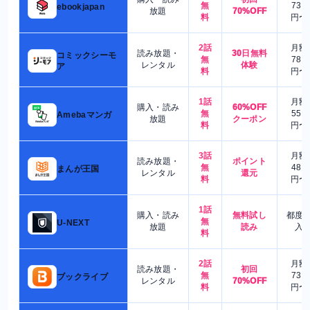
無
730
ebookjapan
放題
70%OFF
料
円〜
2話
月額
読み放題・
30日無料
コミックシーモ
無
780
レンタル
体験
ア
料
円〜
1話
月額
購入・読み
60%OFF
無
550
Amebaマンガ
放題
クーポン
料
円〜
3話
月額
読み放題・
ポイント
無
480
まんが王国
レンタル
還元
料
円〜
1話
購入・読み
無料試し
都度
無
U-NEXT
放題
読み
入
料
2話
月額
読み放題・
初回
無
730
ブックライブ
レンタル
70%OFF
料
円〜