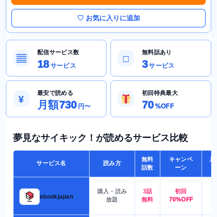
♡ お気に入りに追加
配信サービス数
無料話あり
▤
□
18
3
サービス
サービス
最安で読める
初回特典最大
¥
月額730
70
円〜
%OFF
夢見なサイキック！が読めるサービス比較
無料
キャンペ
月
サービス名
読み方
話数
ーン
購入・読み
3話
初回
7
ebookjapan
放題
無料
70%OFF