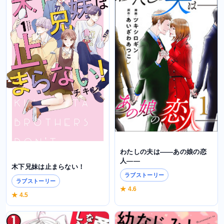
わたしの夫は――あの娘の恋
人――
木下兄妹は止まらない！
ラブストーリー
ラブストーリー
★ 4.6
★ 4.5