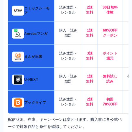
読み放題・
2話
30日無料
コミックシーモ
7
レンタル
無料
体験
ア
購入・読み
1話
60%OFF
5
Amebaマンガ
放題
無料
クーポン
読み放題・
3話
ポイント
4
まんが王国
レンタル
無料
還元
購入・読み
1話
無料試し
都
U-NEXT
放題
無料
読み
読み放題・
2話
初回
7
ブックライブ
レンタル
無料
70%OFF
配信状況、在庫、キャンペーンは変わります。購入前に各公式ペ
ージで対象作品と条件を確認してください。