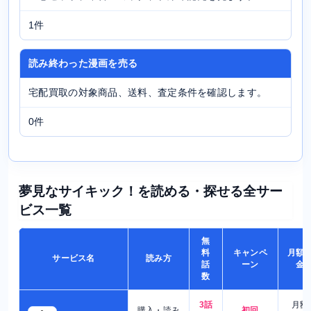
1件
読み終わった漫画を売る
宅配買取の対象商品、送料、査定条件を確認します。
0件
夢見なサイキック！を読める・探せる全サー
ビス一覧
無
料
キャンペ
月額
サービス名
読み方
話
ーン
金
数
3話
月額
購入・読み
初回