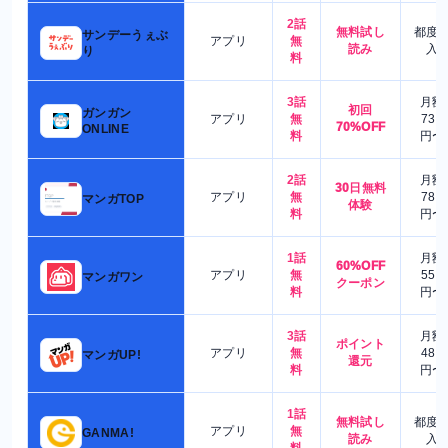
2話
無料試し
都度
サンデーうぇぶ
アプリ
無
読み
入
り
料
3話
月額
初回
ガンガン
アプリ
無
730
70%OFF
ONLINE
料
円〜
2話
月額
30日無料
アプリ
無
780
マンガTOP
体験
料
円〜
1話
月額
60%OFF
アプリ
無
550
マンガワン
クーポン
料
円〜
3話
月額
ポイント
アプリ
無
480
マンガUP!
還元
料
円〜
1話
無料試し
都度
アプリ
無
GANMA!
読み
入